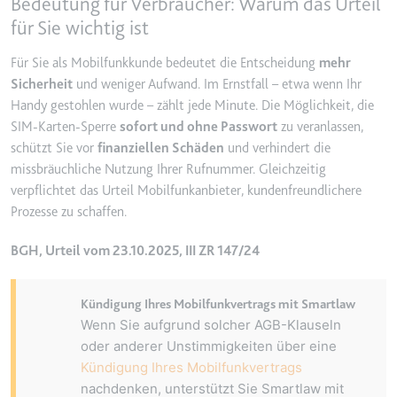
Bedeutung für Verbraucher: Warum das Urteil
Anbieter:
www.googletagmanager.com
für Sie wichtig ist
Zweck:
Verfolgt die Konversionsrate
zwischen dem Nutzer und den
Für Sie als Mobilfunkkunde bedeutet die Entscheidung
mehr
Werbebannern auf der Website -
Sicherheit
und weniger Aufwand. Im Ernstfall – etwa wenn Ihr
Dies dient der Optimierung der
Handy gestohlen wurde – zählt jede Minute. Die Möglichkeit, die
Relevanz der Werbung auf der
SIM-Karten-Sperre
sofort und ohne Passwort
zu veranlassen,
Website.
schützt Sie vor
finanziellen Schäden
und verhindert die
Ablauf:
Beständig
missbräuchliche Nutzung Ihrer Rufnummer. Gleichzeitig
Typ:
HTML Local Storage
verpflichtet das Urteil Mobilfunkanbieter, kundenfreundlichere
Prozesse zu schaffen.
__Secure-ROLLOUT_TOKEN
BGH, Urteil vom 23.10.2025, III ZR 147/24
Anbieter:
youtube.com
Zweck:
Wird verwendet, um die
Kündigung Ihres Mobilfunkvertrags mit Smartlaw
Interaktion der Nutzer mit
Wenn Sie aufgrund solcher AGB-Klauseln
eingebetteten Inhalten zu
oder anderer Unstimmigkeiten über eine
verfolgen.
Kündigung Ihres Mobilfunkvertrags
Ablauf:
180 Tage
nachdenken, unterstützt Sie Smartlaw mit