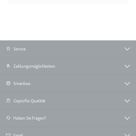
Ablauf:
Beständig
Typ:
HTML Local Storage
ytidb::LAST_RESULT_ENTRY_KEY
Anbieter:
youtube.com
Service
Zweck:
Wird verwendet, um die
Interaktion der Nutzer mit
eingebetteten Inhalten zu
Zahlungsmöglichkeiten
verfolgen.
Ablauf:
Beständig
Smartlaw
Typ:
HTML Local Storage
Geprüfte Qualität
YtIdbMeta#databases
Anbieter:
youtube.com
Haben Sie Fragen?
Zweck:
Wird verwendet, um die
Interaktion der Nutzer mit
Email