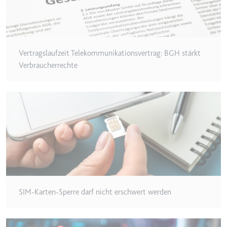
eingebetteten Inhalten zu
verfolgen.
Ablauf:
180 Tage
Typ:
HTTP-Cookie
Vertragslaufzeit Telekommunikationsvertrag: BGH stärkt
Verbraucherrechte
LAST_RESULT_ENTRY_KEY
Anbieter:
youtube.com
Zweck:
Wird verwendet, um die
Interaktion der Nutzer mit
eingebetteten Inhalten zu
verfolgen.
Ablauf:
Sitzung
Typ:
HTTP-Cookie
SIM-Karten-Sperre darf nicht erschwert werden
LogsDatabaseV2:V#||LogsRequestsStore
Anbieter:
youtube.com