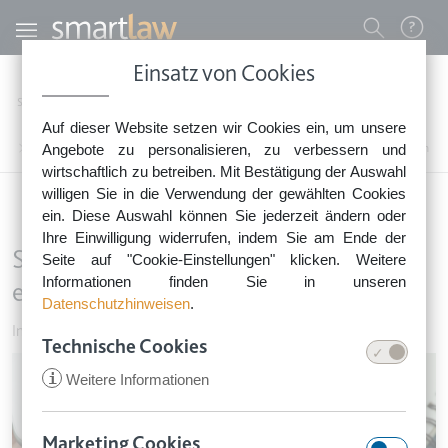
Direkt zum Inhalt
Benutzermenü
Einsatz von Cookies
0800 - 268 4 268 (kostenfrei)
Startseite
Rechtsnews
Rechtstipps Familie & Privates
Auf dieser Website setzen wir Cookies ein, um unsere
Sie erreichen unser Service-Team:
Internet & Telekommunikation
Angebote zu personalisieren, zu verbessern und
SIM-Karten-Sperre darf nicht erschwert werden
Montag bis Freitag: 8-18 Uhr
wirtschaftlich zu betreiben. Mit Bestätigung der Auswahl
Keine Rechtsberatung.
willigen Sie in die Verwendung der gewählten Cookies
ein. Diese Auswahl können Sie jederzeit ändern oder
Ihre Einwilligung widerrufen, indem Sie am Ende der
SIM-Karten-Sperre darf nicht
Seite auf "Cookie-Einstellungen" klicken. Weitere
Informationen finden Sie in unseren
erschwert werden
Datenschutzhinweisen
.
Internet & Telekommunikation
•
23. März 2026
Technische Cookies
Image
i
Weitere Informationen
Marketing Cookies