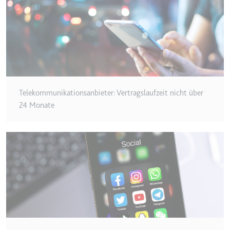
Zweck:
Wird verwendet, um die
Interaktion der Nutzer mit
eingebetteten Inhalten zu
verfolgen.
Ablauf:
Beständig
Typ:
IndexedDB
Telekommunikationsanbieter: Vertragslaufzeit nicht über
24 Monate
ServiceWorkerLogsDatabase#SWHealthLog
Anbieter:
youtube.com
Zweck:
Notwendig für die
Implementierung und
Funktionalität von YouTube-
Videoinhalten auf der Website.
Ablauf:
Beständig
Typ:
IndexedDB