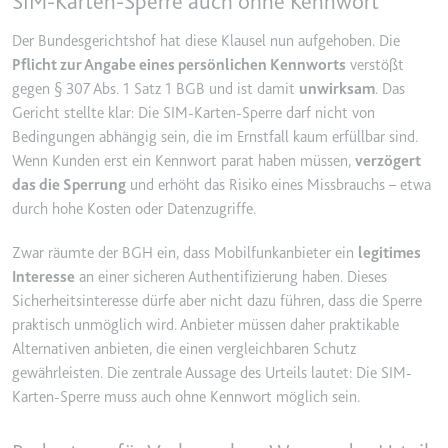
SIM-Karten-Sperre auch ohne Kennwort
Ablauf:
2 Jahre
Der Bundesgerichtshof hat diese Klausel nun aufgehoben. Die
Typ:
HTTP-Cookie
Pflicht zur Angabe eines persönlichen Kennworts
verstößt
gegen § 307 Abs. 1 Satz 1 BGB und ist damit
unwirksam
. Das
Gericht stellte klar: Die SIM-Karten-Sperre darf nicht von
_gcl_au
Bedingungen abhängig sein, die im Ernstfall kaum erfüllbar sind.
Anbieter:
smartlaw.de
Wenn Kunden erst ein Kennwort parat haben müssen,
verzögert
Zweck:
Wird verwendet, um die Effizienz
das die Sperrung
und erhöht das Risiko eines Missbrauchs – etwa
der Werbeaktivitäten der Website
durch hohe Kosten oder Datenzugriffe.
zu messen, indem Daten über die
Conversion-Rate der Anzeigen der
Zwar räumte der BGH ein, dass Mobilfunkanbieter ein
legitimes
Website über mehrere Websites
Interesse
an einer sicheren Authentifizierung haben. Dieses
hinweg gesammelt werden.
Sicherheitsinteresse dürfe aber nicht dazu führen, dass die Sperre
Ablauf:
3 Monate
praktisch unmöglich wird. Anbieter müssen daher praktikable
Alternativen anbieten, die einen vergleichbaren Schutz
Typ:
HTTP-Cookie
gewährleisten. Die zentrale Aussage des Urteils lautet: Die SIM-
Karten-Sperre muss auch ohne Kennwort möglich sein.
_gcl_ls