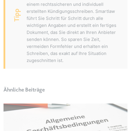
einem rechtssicheren und individuell
Typ:
HTTP-Cookie
Tipp
erstellten Kündigungsschreiben. Smartlaw
führt Sie Schritt für Schritt durch alle
wichtigen Angaben und erstellt ein fertiges
__Secure-YEC
Dokument, das Sie direkt an Ihren Anbieter
Anbieter:
youtube.com
senden können. So sparen Sie Zeit,
Zweck:
Speichert die
vermeiden Formfehler und erhalten ein
Benutzereinstellungen beim Abruf
Schreiben, das exakt auf Ihre Situation
eines auf anderen Webseiten
zugeschnitten ist.
integrierten Youtube-Videos
Ablauf:
Sitzung
Typ:
HTTP-Cookie
Ähnliche Beiträge
__Secure-YNID
Anbieter:
youtube.com
Zweck:
Wird verwendet, um die
Interaktion der Nutzer mit