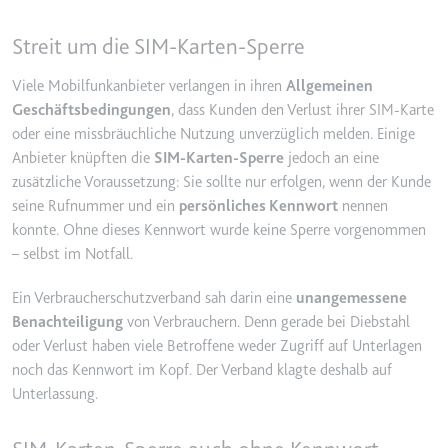
YouTube-Videos zu schätzen.
Zweck:
Wird verwendet, um Daten zu
Streit um die SIM-Karten-Sperre
Google Analytics über das Gerät
Ablauf:
180 Tage
und das Verhalten des Besuchers
Typ:
HTTP-Cookie
Viele Mobilfunkanbieter verlangen in ihren
Allgemeinen
zu senden. Erfasst den Besucher
Geschäftsbedingungen
, dass Kunden den Verlust ihrer SIM-Karte
über Geräte und Marketingkanäle
oder eine missbräuchliche Nutzung unverzüglich melden. Einige
hinweg.
YSC
Anbieter knüpften die
SIM-Karten-Sperre
jedoch an eine
Ablauf:
2 Jahre
Anbieter:
youtube.com
zusätzliche Voraussetzung: Sie sollte nur erfolgen, wenn der Kunde
Typ:
HTTP-Cookie
seine Rufnummer und ein
persönliches Kennwort
nennen
Zweck:
Registriert eine eindeutige ID, um
konnte. Ohne dieses Kennwort wurde keine Sperre vorgenommen
Statistiken der Videos von
– selbst im Notfall.
YouTube, die der Benutzer
_ga_#
gesehen hat, zu behalten.
Anbieter:
smartlaw.de
Ein Verbraucherschutzverband sah darin eine
unangemessene
Ablauf:
Sitzung
Benachteiligung
von Verbrauchern. Denn gerade bei Diebstahl
Zweck:
Wird verwendet, um Daten zu
Typ:
HTTP-Cookie
oder Verlust haben viele Betroffene weder Zugriff auf Unterlagen
Google Analytics über das Gerät
noch das Kennwort im Kopf. Der Verband klagte deshalb auf
und das Verhalten des Besuchers
zu senden. Erfasst den Besucher
Unterlassung.
über Geräte und Marketingkanäle
hinweg.