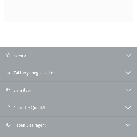
Zweck:
Wird verwendet, um die
Interaktion der Nutzer mit
eingebetteten Inhalten zu
verfolgen.
Ablauf:
Beständig
Typ:
IndexedDB
Service
ServiceWorkerLogsDatabase#SWHealthLog
Zahlungsmöglichkeiten
Anbieter:
youtube.com
Zweck:
Notwendig für die
Smartlaw
Implementierung und
Funktionalität von YouTube-
Videoinhalten auf der Website.
Geprüfte Qualität
Ablauf:
Beständig
Haben Sie Fragen?
Typ:
IndexedDB