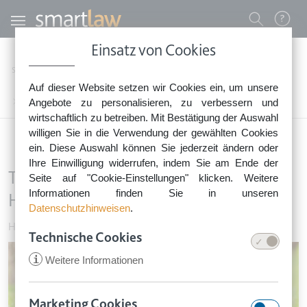
Direkt zum Inhalt
Benutzermenü
Einsatz von Cookies
0800 - 268 4 268 (kostenfrei)
Startseite
Rechtsnews
Rechtstipps Familie & Privates
Haustier
Auf dieser Website setzen wir Cookies ein, um unsere
Sie erreichen unser Service-Team:
Tierhaltung im Wohngebiet: Keine Hängebauchschweine im Garten
Angebote zu personalisieren, zu verbessern und
Montag bis Freitag: 8-18 Uhr
wirtschaftlich zu betreiben. Mit Bestätigung der Auswahl
Keine Rechtsberatung.
willigen Sie in die Verwendung der gewählten Cookies
ein. Diese Auswahl können Sie jederzeit ändern oder
Ihre Einwilligung widerrufen, indem Sie am Ende der
Tierhaltung im Wohngebiet: Keine
Seite auf "Cookie-Einstellungen" klicken. Weitere
Informationen finden Sie in unseren
Hängebauchschweine im Garten
Datenschutzhinweisen
.
Haustier
•
27. Februar 2023
Technische Cookies
Image
i
Weitere Informationen
Marketing Cookies