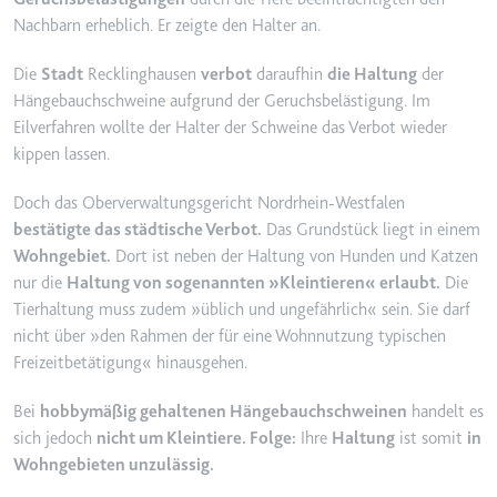
YouTube-Videos zu schätzen.
Nachbarn erheblich. Er zeigte den Halter an.
Zweck:
Wird verwendet, um Daten zu
Google Analytics über das Gerät
Ablauf:
180 Tage
Die
Stadt
Recklinghausen
verbot
daraufhin
die Haltung
der
und das Verhalten des Besuchers
Typ:
HTTP-Cookie
Hängebauchschweine aufgrund der Geruchsbelästigung. Im
zu senden. Erfasst den Besucher
über Geräte und Marketingkanäle
Eilverfahren wollte der Halter der Schweine das Verbot wieder
hinweg.
kippen lassen.
YSC
Ablauf:
2 Jahre
Anbieter:
youtube.com
Doch das Oberverwaltungsgericht Nordrhein-Westfalen
Typ:
HTTP-Cookie
bestätigte das städtische Verbot.
Das Grundstück liegt in einem
Zweck:
Registriert eine eindeutige ID, um
Wohngebiet.
Dort ist neben der Haltung von Hunden und Katzen
Statistiken der Videos von
nur die
Haltung von sogenannten »Kleintieren« erlaubt.
Die
YouTube, die der Benutzer
_ga_#
gesehen hat, zu behalten.
Tierhaltung muss zudem »üblich und ungefährlich« sein. Sie darf
Anbieter:
smartlaw.de
nicht über »den Rahmen der für eine Wohnnutzung typischen
Ablauf:
Sitzung
Freizeitbetätigung« hinausgehen.
Zweck:
Wird verwendet, um Daten zu
Typ:
HTTP-Cookie
Google Analytics über das Gerät
Bei
hobbymäßig gehaltenen Hängebauchschweinen
handelt es
und das Verhalten des Besuchers
zu senden. Erfasst den Besucher
sich jedoch
nicht um Kleintiere. Folge:
Ihre
Haltung
ist somit
in
über Geräte und Marketingkanäle
Wohngebieten unzulässig.
hinweg.