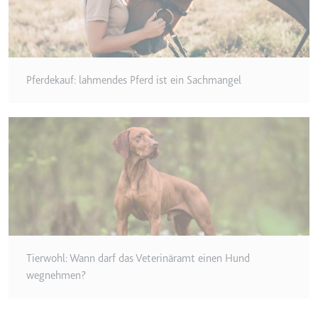
Typ:
HTTP-Cookie
__Secure-YEC
Pferdekauf: lahmendes Pferd ist ein Sachmangel
Anbieter:
youtube.com
Zweck:
Speichert die
Benutzereinstellungen beim Abruf
eines auf anderen Webseiten
integrierten Youtube-Videos
Ablauf:
Sitzung
Typ:
HTTP-Cookie
__Secure-YNID
Tierwohl: Wann darf das Veterinäramt einen Hund
Anbieter:
youtube.com
wegnehmen?
Zweck:
Wird verwendet, um die
Interaktion der Nutzer mit