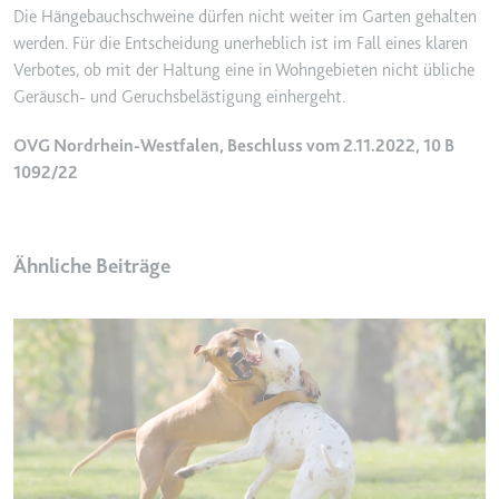
Die Hängebauchschweine dürfen nicht weiter im Garten gehalten
Ablauf:
2 Jahre
werden. Für die Entscheidung unerheblich ist im Fall eines klaren
Typ:
HTTP-Cookie
Verbotes, ob mit der Haltung eine in Wohngebieten nicht übliche
Geräusch- und Geruchsbelästigung einhergeht.
_gcl_au
OVG Nordrhein-Westfalen, Beschluss vom 2.11.2022, 10 B
Anbieter:
smartlaw.de
1092/22
Zweck:
Wird verwendet, um die Effizienz
der Werbeaktivitäten der Website
zu messen, indem Daten über die
Ähnliche Beiträge
Conversion-Rate der Anzeigen der
Website über mehrere Websites
hinweg gesammelt werden.
Ablauf:
3 Monate
Typ:
HTTP-Cookie
_gcl_ls