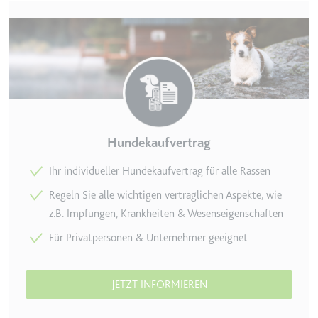
eingebetteten Inhalten zu
verfolgen.
Ablauf:
180 Tage
Typ:
HTTP-Cookie
LAST_RESULT_ENTRY_KEY
Anbieter:
youtube.com
Hundekaufvertrag
Zweck:
Wird verwendet, um die
Interaktion der Nutzer mit
Ihr individueller Hundekaufvertrag für alle Rassen
eingebetteten Inhalten zu
Regeln Sie alle wichtigen vertraglichen Aspekte, wie
verfolgen.
z.B. Impfungen, Krankheiten & Wesenseigenschaften
Ablauf:
Sitzung
Für Privatpersonen & Unternehmer geeignet
Typ:
HTTP-Cookie
JETZT INFORMIEREN
LogsDatabaseV2:V#||LogsRequestsStore
Anbieter:
youtube.com