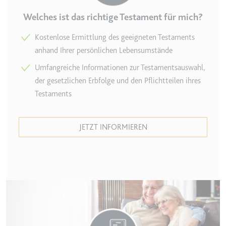
Zweck:
Wird verwendet, um die
Welches ist das richtige Testament für mich?
Interaktion der Nutzer mit
eingebetteten Inhalten zu
Kostenlose Ermittlung des geeigneten Testaments
verfolgen.
anhand Ihrer persönlichen Lebensumstände
Ablauf:
Beständig
Umfangreiche Informationen zur Testamentsauswahl,
Typ:
IndexedDB
der gesetzlichen Erbfolge und den Pflichtteilen ihres
Testaments
ServiceWorkerLogsDatabase#SWHealthLog
Anbieter:
youtube.com
JETZT INFORMIEREN
Zweck:
Notwendig für die
Implementierung und
Funktionalität von YouTube-
Videoinhalten auf der Website.
Ablauf:
Beständig
Typ:
IndexedDB