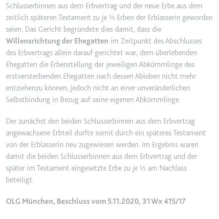
Schlusserbinnen aus dem Erbvertrag und der neue Erbe aus dem
Ablauf:
2 Jahre
zeitlich späteren Testament zu je ⅓ Erben der Erblasserin geworden
Typ:
HTTP-Cookie
seien. Das Gericht begründete dies damit, dass die
Willensrichtung der Ehegatten
im Zeitpunkt des Abschlusses
des Erbvertrags allein darauf gerichtet war, dem überlebenden
_gcl_au
Ehegatten die Erbenstellung der jeweiligen Abkömmlinge des
Anbieter:
smartlaw.de
erstversterbenden Ehegatten nach dessen Ableben nicht mehr
entziehenzu können, jedoch nicht an einer unveränderlichen
Zweck:
Wird verwendet, um die Effizienz
der Werbeaktivitäten der Website
Selbstbindung in Bezug auf seine eigenen Abkömmlinge.
zu messen, indem Daten über die
Conversion-Rate der Anzeigen der
Der zunächst den beiden Schlusserbinnen aus dem Erbvertrag
Website über mehrere Websites
angewachsene Erbteil durfte somit durch ein späteres Testament
hinweg gesammelt werden.
von der Erblasserin neu zugewiesen werden. Im Ergebnis waren
damit die beiden Schlusserbinnen aus dem Erbvertrag und der
Ablauf:
3 Monate
später im Testament eingesetzte Erbe zu je ⅓ am Nachlass
Typ:
HTTP-Cookie
beteiligt.
OLG München, Beschluss vom 5.11.2020, 31 Wx 415/17
_gcl_ls