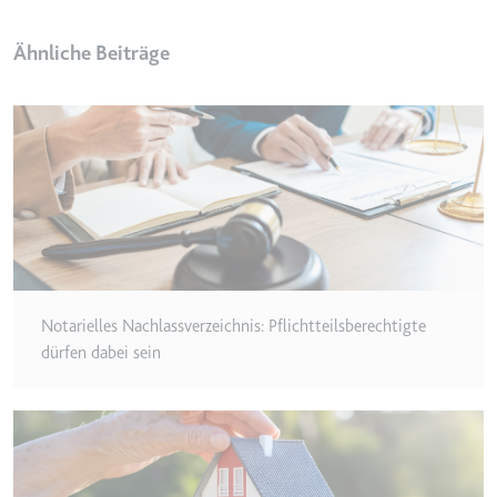
Anbieter:
www.googletagmanager.com
Zweck:
Verfolgt die Konversionsrate
Ähnliche Beiträge
zwischen dem Nutzer und den
Werbebannern auf der Website -
Dies dient der Optimierung der
Relevanz der Werbung auf der
Website.
Ablauf:
Beständig
Typ:
HTML Local Storage
__Secure-ROLLOUT_TOKEN
Notarielles Nachlassverzeichnis: Pflichtteilsberechtigte
Anbieter:
youtube.com
dürfen dabei sein
Zweck:
Wird verwendet, um die
Interaktion der Nutzer mit
eingebetteten Inhalten zu
verfolgen.
Ablauf:
180 Tage