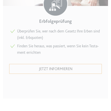
TESTCOOKIESENABLED
Anbieter:
youtube.com
Erbfolgeprüfung
Zweck:
Wird verwendet, um die
Interaktion der Nutzer mit
Überprüfen Sie, wer nach dem Gesetz Ihre Erben sind
eingebetteten Inhalten zu
(inkl. Erbquoten)
verfolgen.
Finden Sie heraus, was passiert, wenn Sie kein Testa­
Ablauf:
1 Tag
ment errichten
Typ:
HTTP-Cookie
JETZT INFORMIEREN
yt-icons-last-purged
Anbieter:
youtube.com
Zweck:
Notwendig für die
Implementierung und
Funktionalität von YouTube-
Videoinhalten auf der Website.