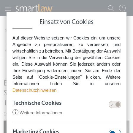
Direkt zum Inhalt
Benutzermenü
Einsatz von Cookies
0800 - 268 4 268 (kostenfrei)
Startseite
Rechtsnews
Rechtstipps Familie & Privates
Erben & Schenken
Auf dieser Website setzen wir Cookies ein, um unsere
Sie erreichen unser Service-Team:
Erbvertrag: Vorverstorbene Schlusserbin darf durch neues Testament ersetzt
Angebote zu personalisieren, zu verbessern und
Montag bis Freitag: 8-18 Uhr
werden
wirtschaftlich zu betreiben. Mit Bestätigung der Auswahl
Keine Rechtsberatung.
willigen Sie in die Verwendung der gewählten Cookies
ein. Diese Auswahl können Sie jederzeit ändern oder
Ihre Einwilligung widerrufen, indem Sie am Ende der
Seite auf "Cookie-Einstellungen" klicken. Weitere
Erbvertrag: Vorverstorbene
Informationen finden Sie in unseren
Datenschutzhinweisen
.
Schlusserbin darf durch neues
Testament ersetzt werden
Technische Cookies
i
Weitere Informationen
Erben & Schenken
•
17. Februar 2021
Image
Marketing Cookies