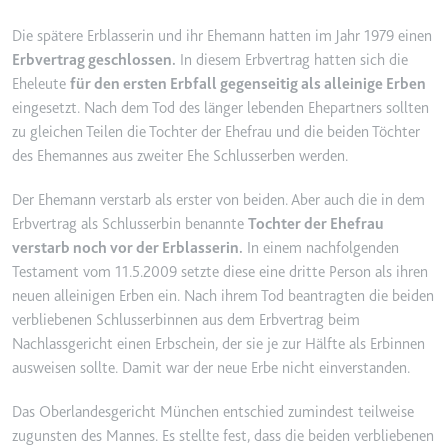
YouTube-Videos zu schätzen.
Zweck:
Wird verwendet, um Daten zu
Die spätere Erblasserin und ihr Ehemann hatten im Jahr 1979 einen
Google Analytics über das Gerät
Ablauf:
180 Tage
Erbvertrag geschlossen.
In diesem Erbvertrag hatten sich die
und das Verhalten des Besuchers
Eheleute
für den ersten Erbfall gegenseitig als alleinige Erben
Typ:
HTTP-Cookie
zu senden. Erfasst den Besucher
eingesetzt. Nach dem Tod des länger lebenden Ehepartners sollten
über Geräte und Marketingkanäle
zu gleichen Teilen die Tochter der Ehefrau und die beiden Töchter
hinweg.
YSC
des Ehemannes aus zweiter Ehe Schlusserben werden.
Ablauf:
2 Jahre
Anbieter:
youtube.com
Typ:
HTTP-Cookie
Der Ehemann verstarb als erster von beiden. Aber auch die in dem
Zweck:
Registriert eine eindeutige ID, um
Erbvertrag als Schlusserbin benannte
Tochter der Ehefrau
Statistiken der Videos von
verstarb noch vor der Erblasserin.
In einem nachfolgenden
YouTube, die der Benutzer
_ga_#
Testament vom 11.5.2009 setzte diese eine dritte Person als ihren
gesehen hat, zu behalten.
Anbieter:
smartlaw.de
neuen alleinigen Erben ein. Nach ihrem Tod beantragten die beiden
Ablauf:
Sitzung
verbliebenen Schlusserbinnen aus dem Erbvertrag beim
Zweck:
Wird verwendet, um Daten zu
Typ:
HTTP-Cookie
Nachlassgericht einen Erbschein, der sie je zur Hälfte als Erbinnen
Google Analytics über das Gerät
ausweisen sollte. Damit war der neue Erbe nicht einverstanden.
und das Verhalten des Besuchers
zu senden. Erfasst den Besucher
Das Oberlandesgericht München entschied zumindest teilweise
über Geräte und Marketingkanäle
zugunsten des Mannes. Es stellte fest, dass die beiden verbliebenen
hinweg.