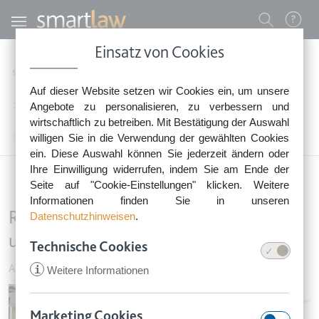
Direkt zum Inhalt
Benutzermenü
Einsatz von Cookies
0800 - 268 4 268 (kostenfrei)
Startseite
Rechtsnews
Rechtstipps Familie & Privates
Auf dieser Website setzen wir Cookies ein, um unsere
Sie erreichen unser Service-Team:
Arbeitnehmer & Auszubildende
Angebote zu personalisieren, zu verbessern und
Montag bis Freitag: 8-18 Uhr
wirtschaftlich zu betreiben. Mit Bestätigung der Auswahl
Keine Rechtsberatung.
willigen Sie in die Verwendung der gewählten Cookies
Rücktritt von einer Prüfung muss unverzüglich erklärt werden
ein. Diese Auswahl können Sie jederzeit ändern oder
Ihre Einwilligung widerrufen, indem Sie am Ende der
Seite auf "Cookie-Einstellungen" klicken. Weitere
Informationen finden Sie in unseren
Rücktritt von einer Prüfung muss
Datenschutzhinweisen
.
unverzüglich erklärt werden
Technische Cookies
Arbeitnehmer & Auszubildende
•
8. November 2021
i
Weitere Informationen
Image
Marketing Cookies