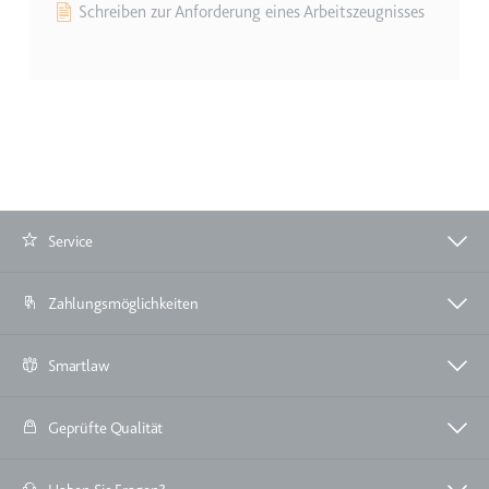
Schreiben zur Anforderung eines Arbeitszeugnisses
TESTCOOKIESENABLED
Anbieter:
youtube.com
Zweck:
Wird verwendet, um die
Interaktion der Nutzer mit
eingebetteten Inhalten zu
verfolgen.
Ablauf:
1 Tag
Service
Typ:
HTTP-Cookie
Zahlungsmöglichkeiten
yt-icons-last-purged
Anbieter:
youtube.com
Smartlaw
Zweck:
Notwendig für die
Implementierung und
Geprüfte Qualität
Funktionalität von YouTube-
Videoinhalten auf der Website.