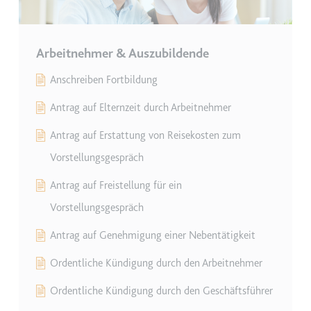
Zweck:
Wird verwendet, um die
Interaktion der Nutzer mit
eingebetteten Inhalten zu
Arbeitnehmer & Auszubildende
verfolgen.
Anschreiben Fortbildung
Ablauf:
Beständig
Antrag auf Elternzeit durch Arbeitnehmer
Typ:
IndexedDB
Antrag auf Erstattung von Reisekosten zum
ServiceWorkerLogsDatabase#SWHealthLog
Vorstellungsgespräch
Anbieter:
youtube.com
Antrag auf Freistellung für ein
Zweck:
Notwendig für die
Vorstellungsgespräch
Implementierung und
Funktionalität von YouTube-
Antrag auf Genehmigung einer Nebentätigkeit
Videoinhalten auf der Website.
Ordentliche Kündigung durch den Arbeitnehmer
Ablauf:
Beständig
Typ:
IndexedDB
Ordentliche Kündigung durch den Geschäftsführer