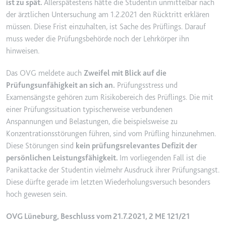
ist zu spät.
Allerspätestens hätte die Studentin unmittelbar nach
Ablauf:
2 Jahre
der ärztlichen Untersuchung am 1.2.2021 den Rücktritt erklären
müssen. Diese Frist einzuhalten, ist Sache des Prüflings. Darauf
Typ:
HTTP-Cookie
muss weder die Prüfungsbehörde noch der Lehrkörper ihn
hinweisen.
_gcl_au
Das OVG meldete auch
Zweifel mit Blick auf die
Anbieter:
smartlaw.de
Prüfungsunfähigkeit an sich an.
Prüfungsstress und
Zweck:
Wird verwendet, um die Effizienz
Examensängste gehören zum Risikobereich des Prüflings. Die mit
der Werbeaktivitäten der Website
einer Prüfungssituation typischerweise verbundenen
zu messen, indem Daten über die
Anspannungen und Belastungen, die beispielsweise zu
Conversion-Rate der Anzeigen der
Konzentrationsstörungen führen, sind vom Prüfling hinzunehmen.
Website über mehrere Websites
Diese Störungen sind
kein prüfungsrelevantes Defizit der
hinweg gesammelt werden.
persönlichen Leistungsfähigkeit.
Im vorliegenden Fall ist die
Ablauf:
3 Monate
Panikattacke der Studentin vielmehr Ausdruck ihrer Prüfungsangst.
Typ:
HTTP-Cookie
Diese dürfte gerade im letzten Wiederholungsversuch besonders
hoch gewesen sein.
_gcl_ls
OVG Lüneburg, Beschluss vom 21.7.2021, 2 ME 121/21