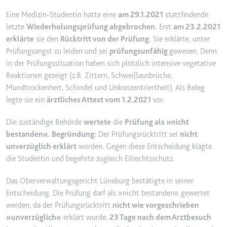
YouTube-Videos zu schätzen.
Zweck:
Wird verwendet, um Daten zu
Eine Medizin-Studentin hatte eine
am 29.1.2021
stattfindende
Google Analytics über das Gerät
Ablauf:
180 Tage
letzte
Wiederholungsprüfung abgebrochen.
Erst
am 23.2.2021
und das Verhalten des Besuchers
erklärte
sie den
Rücktritt von der Prüfung.
Sie erklärte, unter
Typ:
HTTP-Cookie
zu senden. Erfasst den Besucher
Prüfungsangst zu leiden und sei
prüfungsunfähig
gewesen. Denn
über Geräte und Marketingkanäle
in der Prüfungssituation haben sich plötzlich intensive vegetative
hinweg.
Reaktionen gezeigt (z.B. Zittern, Schweißausbrüche,
YSC
Ablauf:
2 Jahre
Mundtrockenheit, Schindel und Unkonzentriertheit). Als Beleg
Anbieter:
youtube.com
legte sie ein
ärztliches Attest vom 1.2.2021
vor.
Typ:
HTTP-Cookie
Zweck:
Registriert eine eindeutige ID, um
Statistiken der Videos von
Die zuständige Behörde
wertete
die
Prüfung als »nicht
YouTube, die der Benutzer
bestanden«. Begründung:
Der Prüfungsrücktritt sei
nicht
_ga_#
gesehen hat, zu behalten.
unverzüglich erklärt
worden. Gegen diese Entscheidung klagte
Anbieter:
smartlaw.de
Ablauf:
Sitzung
die Studentin und begehrte zugleich Eilrechtsschutz.
Zweck:
Wird verwendet, um Daten zu
Typ:
HTTP-Cookie
Google Analytics über das Gerät
Das Oberverwaltungsgericht Lüneburg bestätigte in seiner
und das Verhalten des Besuchers
Entscheidung. Die Prüfung darf als »nicht bestanden« gewertet
zu senden. Erfasst den Besucher
werden, da der Prüfungsrücktritt
nicht wie vorgeschrieben
über Geräte und Marketingkanäle
»unverzüglich«
erklärt wurde
. 23 Tage nach dem Arztbesuch
hinweg.