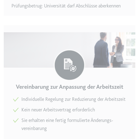
Ablauf:
Beständig
Prüfungsbetrug: Universität darf Abschlüsse aberkennen
Typ:
HTML Local Storage
ytidb::LAST_RESULT_ENTRY_KEY
Anbieter:
youtube.com
Zweck:
Wird verwendet, um die
Interaktion der Nutzer mit
eingebetteten Inhalten zu
verfolgen.
Ablauf:
Beständig
Vereinbarung zur Anpassung der Arbeitszeit
Typ:
HTML Local Storage
Individuelle Regelung zur Redu­zierung der Arbeitszeit
Kein neuer Arbeits­vertrag erforderlich
YtIdbMeta#databases
Anbieter:
youtube.com
Sie erhalten eine fertig formulierte Änderungs­
vereinbarung
Zweck:
Wird verwendet, um die
Interaktion der Nutzer mit