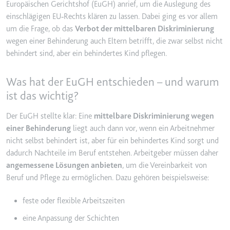
Europäischen Gerichtshof (EuGH) anrief, um die Auslegung des
Ablauf:
2 Jahre
einschlägigen EU
‑
Rechts kl
ä
ren zu lassen. Dabei ging es vor allem
Typ:
HTTP-Cookie
um die Frage, ob das
Verbot der mittelbaren Diskriminierung
wegen einer Behinderung auch Eltern betrifft, die zwar selbst nicht
behindert sind, aber ein behindertes Kind pflegen.
_gcl_au
Anbieter:
smartlaw.de
Was hat der EuGH entschieden – und warum
Zweck:
Wird verwendet, um die Effizienz
ist das wichtig?
der Werbeaktivitäten der Website
zu messen, indem Daten über die
Der EuGH stellte klar: Eine
mittelbare Diskriminierung wegen
Conversion-Rate der Anzeigen der
einer Behinderung
liegt auch dann vor, wenn ein Arbeitnehmer
Website über mehrere Websites
nicht selbst behindert ist, aber für ein behindertes Kind sorgt und
hinweg gesammelt werden.
dadurch Nachteile im Beruf entstehen. Arbeitgeber müssen daher
angemessene Lösungen anbieten
, um die Vereinbarkeit von
Ablauf:
3 Monate
Beruf und Pflege zu ermöglichen. Dazu gehören beispielsweise:
Typ:
HTTP-Cookie
feste oder flexible Arbeitszeiten
_gcl_ls
eine Anpassung der Schichten