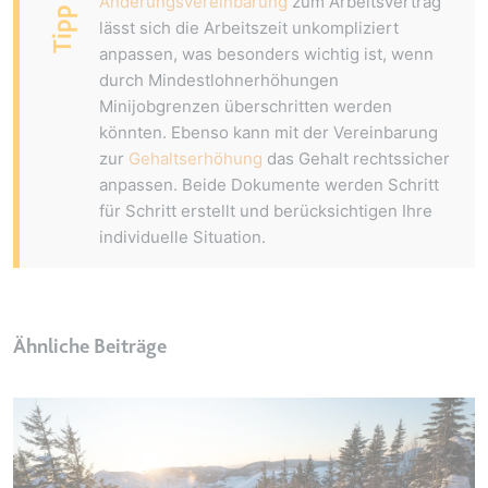
Ä
nderungsvereinbarung
zum Arbeitsvertrag
eingebetteten Inhalten zu
Tipp
verfolgen.
lässt sich die Arbeitszeit unkompliziert
anpassen, was besonders wichtig ist, wenn
Ablauf:
180 Tage
durch Mindestlohnerh
ö
hungen
Typ:
HTTP-Cookie
Minijobgrenzen
ü
berschritten werden
k
ö
nnten. Ebenso kann mit der Vereinbarung
zur
Gehaltserhöhung
das Gehalt rechtssicher
LAST_RESULT_ENTRY_KEY
anpassen. Beide Dokumente werden Schritt
Anbieter:
youtube.com
für Schritt erstellt und berücksichtigen Ihre
Zweck:
Wird verwendet, um die
individuelle Situation.
Interaktion der Nutzer mit
eingebetteten Inhalten zu
verfolgen.
Ablauf:
Sitzung
Ähnliche Beiträge
Typ:
HTTP-Cookie
LogsDatabaseV2:V#||LogsRequestsStore
Anbieter:
youtube.com