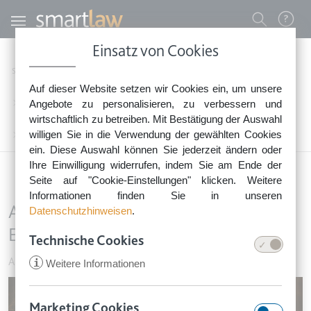
Direkt zum Inhalt
Benutzermenü
Einsatz von Cookies
0800 - 268 4 268 (kostenfrei)
Startseite
Rechtsnews
Rechtstipps Familie & Privates
Auf dieser Website setzen wir Cookies ein, um unsere
Sie erreichen unser Service-Team:
Arbeitnehmer & Auszubildende
Angebote zu personalisieren, zu verbessern und
Montag bis Freitag: 8-18 Uhr
wirtschaftlich zu betreiben. Mit Bestätigung der Auswahl
Keine Rechtsberatung.
willigen Sie in die Verwendung der gewählten Cookies
Arbeitszeit anpassen: EuGH stärkt Eltern behinderter Kinder
ein. Diese Auswahl können Sie jederzeit ändern oder
Ihre Einwilligung widerrufen, indem Sie am Ende der
Seite auf "Cookie-Einstellungen" klicken. Weitere
Informationen finden Sie in unseren
Arbeitszeit anpassen: EuGH stärkt
Datenschutzhinweisen
.
Eltern behinderter Kinder
Technische Cookies
Arbeitnehmer & Auszubildende
•
11. Februar 2026
i
Weitere Informationen
Image
Marketing Cookies