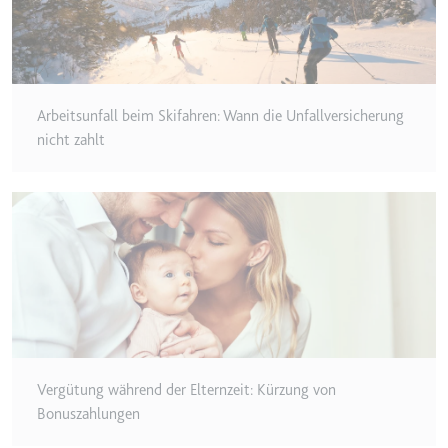
Zweck:
Wird verwendet, um die
Interaktion der Nutzer mit
eingebetteten Inhalten zu
verfolgen.
Arbeitsunfall beim Skifahren: Wann die Unfallversicherung
Ablauf:
Beständig
nicht zahlt
Typ:
IndexedDB
ServiceWorkerLogsDatabase#SWHealthLog
Anbieter:
youtube.com
Zweck:
Notwendig für die
Implementierung und
Funktionalität von YouTube-
Videoinhalten auf der Website.
Ablauf:
Beständig
Vergütung während der Elternzeit: Kürzung von
Typ:
IndexedDB
Bonuszahlungen