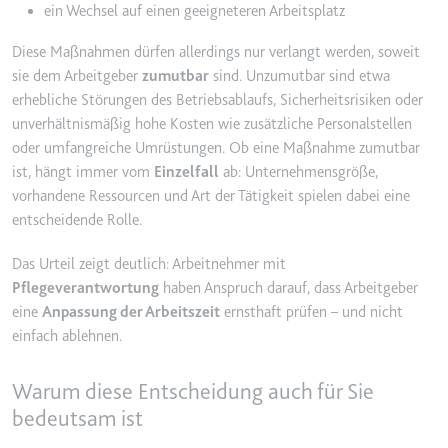
Anbieter:
www.googletagmanager.com
ein Wechsel auf einen geeigneteren Arbeitsplatz
Zweck:
Verfolgt die Konversionsrate
Diese Maßnahmen dürfen allerdings nur verlangt werden, soweit
zwischen dem Nutzer und den
sie dem Arbeitgeber
zumutbar
sind. Unzumutbar sind etwa
Werbebannern auf der Website -
erhebliche Störungen des Betriebsablaufs, Sicherheitsrisiken oder
Dies dient der Optimierung der
Relevanz der Werbung auf der
unverhältnismäßig hohe Kosten wie zusätzliche Personalstellen
Website.
oder umfangreiche Umrüstungen. Ob eine Maßnahme zumutbar
ist, hängt immer vom
Einzelfall
ab: Unternehmensgröße,
Ablauf:
Beständig
vorhandene Ressourcen und Art der Tätigkeit spielen dabei eine
Typ:
HTML Local Storage
entscheidende Rolle.
Das Urteil zeigt deutlich: Arbeitnehmer mit
__Secure-ROLLOUT_TOKEN
Pflegeverantwortung
haben Anspruch darauf, dass Arbeitgeber
Anbieter:
youtube.com
eine
Anpassung der Arbeitszeit
ernsthaft prüfen – und nicht
einfach ablehnen.
Zweck:
Wird verwendet, um die
Interaktion der Nutzer mit
eingebetteten Inhalten zu
Warum diese Entscheidung auch für Sie
verfolgen.
bedeutsam ist
Ablauf:
180 Tage