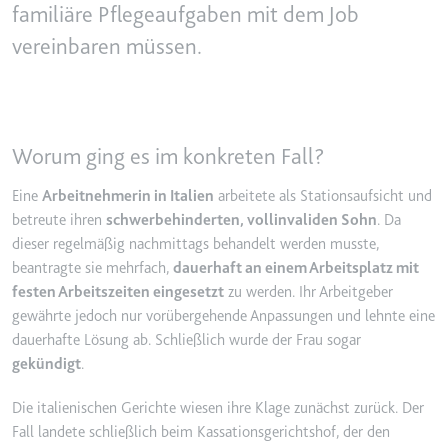
familiäre Pflegeaufgaben mit dem Job
YouTube-Videos zu schätzen.
Zweck:
Wird verwendet, um Daten zu
vereinbaren müssen.
Google Analytics über das Gerät
Ablauf:
180 Tage
und das Verhalten des Besuchers
Typ:
HTTP-Cookie
zu senden. Erfasst den Besucher
über Geräte und Marketingkanäle
hinweg.
Worum ging es im konkreten Fall?
YSC
Ablauf:
2 Jahre
Anbieter:
youtube.com
Eine
Arbeitnehmerin in Italien
arbeitete als Stationsaufsicht und
Typ:
HTTP-Cookie
Zweck:
Registriert eine eindeutige ID, um
betreute ihren
schwerbehinderten, vollinvaliden Sohn
. Da
Statistiken der Videos von
dieser regelmäßig nachmittags behandelt werden musste,
YouTube, die der Benutzer
beantragte sie mehrfach,
dauerhaft an einem Arbeitsplatz mit
_ga_#
gesehen hat, zu behalten.
festen Arbeitszeiten eingesetzt
zu werden. Ihr Arbeitgeber
Anbieter:
smartlaw.de
Ablauf:
Sitzung
gewährte jedoch nur vorübergehende Anpassungen und lehnte eine
Zweck:
Wird verwendet, um Daten zu
dauerhafte Lösung ab. Schließlich wurde der Frau sogar
Typ:
HTTP-Cookie
Google Analytics über das Gerät
gekündigt
.
und das Verhalten des Besuchers
zu senden. Erfasst den Besucher
Die italienischen Gerichte wiesen ihre Klage zunächst zurück. Der
über Geräte und Marketingkanäle
Fall landete schließlich beim Kassationsgerichtshof, der den
hinweg.