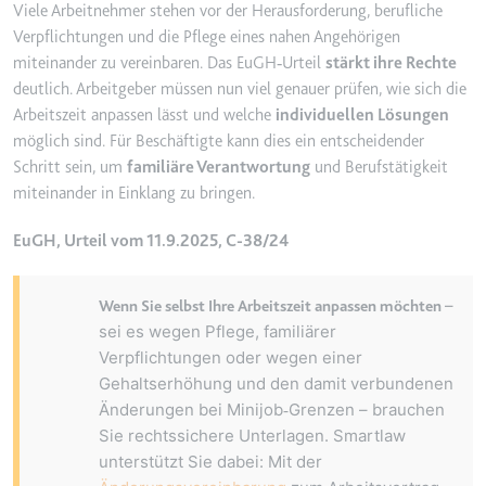
Viele Arbeitnehmer stehen vor der Herausforderung, berufliche
Typ:
HTTP-Cookie
Verpflichtungen und die Pflege eines nahen Angehörigen
miteinander zu vereinbaren. Das EuGH
‑
Urteil
st
ä
rkt ihre Rechte
deutlich. Arbeitgeber m
ü
ssen nun viel genauer pr
ü
fen, wie sich die
__Secure-YEC
Arbeitszeit anpassen l
ä
sst und welche
individuellen L
ö
sungen
Anbieter:
youtube.com
m
ö
glich sind. F
ü
r Besch
ä
ftigte kann dies ein entscheidender
Zweck:
Speichert die
Schritt sein, um
famili
ä
re Verantwortung
und Berufst
ä
tigkeit
Benutzereinstellungen beim Abruf
miteinander in Einklang zu bringen.
eines auf anderen Webseiten
integrierten Youtube-Videos
EuGH, Urteil vom 11.9.2025, C-38/24
Ablauf:
Sitzung
Typ:
HTTP-Cookie
–
Wenn Sie selbst Ihre Arbeitszeit anpassen möchten
sei es wegen Pflege, familiärer
Verpflichtungen oder wegen einer
__Secure-YNID
Gehaltserhöhung und den damit verbundenen
Anbieter:
youtube.com
Änderungen bei Minijob
Grenzen
–
brauchen
‑
Sie rechtssichere Unterlagen. Smartlaw
Zweck:
Wird verwendet, um die
unterst
ü
tzt Sie dabei: Mit der
Interaktion der Nutzer mit