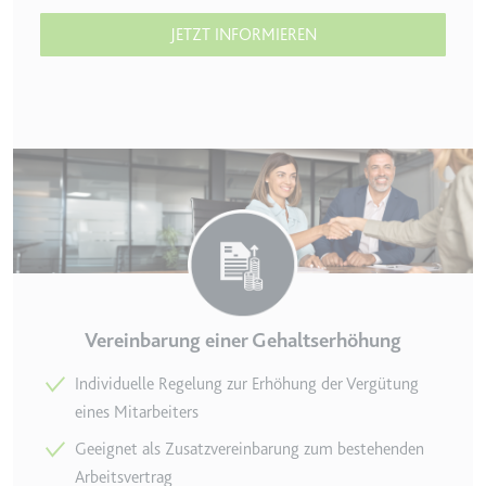
eingebetteten Inhalten zu
JETZT INFORMIEREN
verfolgen.
Ablauf:
Beständig
Typ:
IndexedDB
Vereinbarung einer Gehaltserhöhung
Individuelle Regelung zur Erhöhung der Vergütung
eines Mitarbeiters
Geeignet als Zusatzvereinbarung zum bestehenden
Arbeitsvertrag