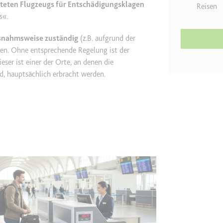
äteten Flugzeugs für Entschädigungsklagen
Reisen
s«.
etagmanager.com
snahmsweise zuständig
(z.B. aufgrund der
e Konversionsrate zwischen dem Nutzer und den Werbebannern auf de
esen. Ohne entsprechende Regelung ist der
rung der Relevanz der Werbung auf der Website.
eser ist einer der Orte, an denen die
d, hauptsächlich erbracht werden.
 Storage
EN
m
et, um die Interaktion der Nutzer mit eingebetteten Inhalten zu verfo
ie