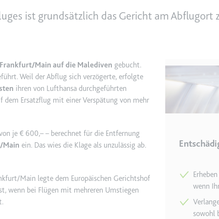
uges ist grundsätzlich das Gericht am Abflugort z
e
ie
det, um Daten zu Google Analytics über das Gerät und das Verhalt
asst den Besucher über Geräte und Marketingkanäle hinweg.
Frankfurt/Main auf die Malediven
gebucht.
ührt. Weil der Abflug sich verzögerte, erfolgte
sten
ihren von Lufthansa durchgeführten
ie
f dem Ersatzflug mit einer Verspätung von mehr
on je € 600,– – berechnet für die Entfernung
e
Entschädi
t/Main
ein. Das wies die Klage als unzulässig ab.
det, um die Effizienz der Werbeaktivitäten der Website zu messen, 
-Rate der Anzeigen der Website über mehrere Websites hinweg ges
Erheben
rankfurt/Main legte dem Europäischen Gerichtshof
wenn Ihr
ist, wenn bei Flügen mit mehreren Umstiegen
ie
t.
Verlange
sowohl b