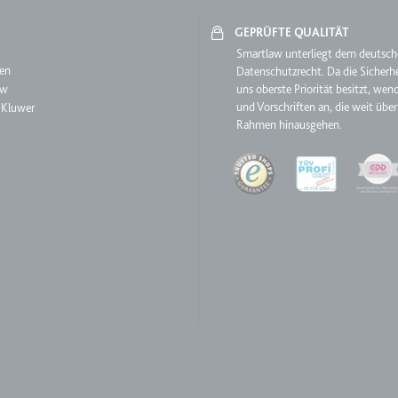
GEPRÜFTE QUALITÄT
aw
Smartlaw unterliegt dem deutsc
ie
en
Datenschutzrecht. Da die Sicherhe
aw
uns oberste Priorität besitzt, wen
und Vorschriften an, die weit über
 Kluwer
RequestsStore
Rahmen hinausgehen.
m
Quality
et, um die Interaktion der Nutzer mit eingebetteten Inhalten zu verfo
ase#SWHealthLog
m
ür die Implementierung und Funktionalität von YouTube-Videoinhalten