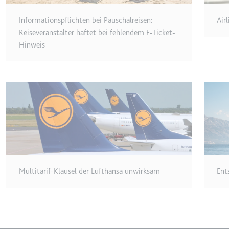
Anbieter:
youtube.co
Zweck:
Speichert d
Informationspflichten bei Pauschalreisen:
Air
Videos
Reiseveranstalter haftet bei fehlendem E-Ticket-
Hinweis
Ablauf:
Sitzung
Typ:
HTTP-Cook
__Secure-YNID
Anbieter:
youtube.co
Zweck:
Wird verwend
Ablauf:
180 Tage
Typ:
HTTP-Cook
Multitarif-Klausel der Lufthansa unwirksam
Ent
LAST_RESULT_ENTRY_K
Anbieter:
youtube.co
Zweck:
Wird verwend