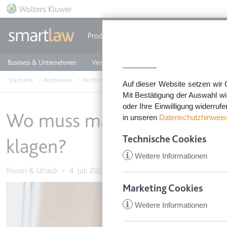
Direkt zum Inhalt
Produkte
Einzeldokumente
Rechtstip
Business & Unternehmen
Vermieten & Immobilien
Familie & Privates
Startseite
Rechtsnews
Rechtstipps Familie & Privates
Reisen & Urlaub
Wo
Auf dieser Website setzen wir 
Mit Bestätigung der Auswahl wi
oder Ihre Einwilligung widerruf
Wo muss man auf Entschädi
in unseren
Datenschutzhinweis
Technische Cookies
klagen?
i
Weitere Informationen
Reisen & Urlaub
•
4. Juli 2022
Marketing Cookies
Image
i
Weitere Informationen
CookieConsent
Anbieter:
app.smartl