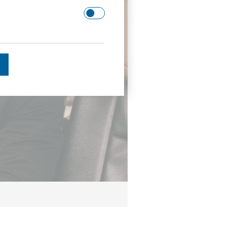
 Domäne.
schätzen.
en des Besuchers zu
enutzer gesehen hat, zu