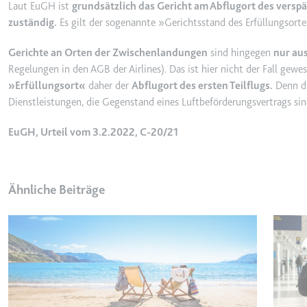
Laut EuGH ist
grundsätzlich das Gericht am Abflugort des versp
_gcl_ls
zuständig.
Es gilt der sogenannte »Gerichtsstand des Erfüllungsorte
Anbieter:
www.googl
Gerichte an Orten der Zwischenlandungen
sind hingegen
nur au
Zweck:
Verfolgt di
Regelungen in den AGB der Airlines). Das ist hier nicht der Fall gew
der Optimie
»Erfüllungsort«
daher der
Abflugort des ersten Teilflugs.
Denn di
Ablauf:
Beständig
Dienstleistungen, die Gegenstand eines Luftbeförderungsvertrags sin
Typ:
HTML Local
EuGH, Urteil vom 3.2.2022, C-20/21
__Secure-ROLLOUT_TOK
Anbieter:
youtube.co
Ähnliche Beiträge
Zweck:
Wird verwend
Ablauf:
180 Tage
Typ:
HTTP-Cook
__Secure-YEC