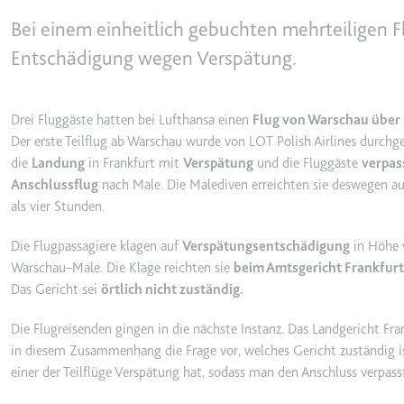
behalten.
Bei einem einheitlich gebuchten mehrteiligen Fl
Ablauf:
Sitzung
_ga_#
Entschädigung wegen Verspätung.
Anbieter:
smartlaw.d
Typ:
HTTP-Cook
Zweck:
Wird verwen
senden. Erf
Drei Fluggäste hatten bei Lufthansa einen
Flug von Warschau über 
Ablauf:
2 Jahre
Der erste Teilflug ab Warschau wurde von LOT Polish Airlines durchgef
die
Landung
in Frankfurt mit
Verspätung
und die Fluggäste
verpas
Typ:
HTTP-Cook
Anschlussflug
nach Male. Die Malediven erreichten sie deswegen au
als vier Stunden.
_gcl_au
Die Flugpassagiere klagen auf
Verspätungsentschädigung
in Höhe v
Anbieter:
smartlaw.d
Warschau–Male. Die Klage reichten sie
beim Amtsgericht Frankfur
Zweck:
Wird verwen
Das Gericht sei
örtlich nicht zuständig.
Conversion
Die Flugreisenden gingen in die nächste Instanz. Das Landgericht F
Ablauf:
3 Monate
in diesem Zusammenhang die Frage vor, welches Gericht zuständig 
Typ:
HTTP-Cook
einer der Teilflüge Verspätung hat, sodass man den Anschluss verpass