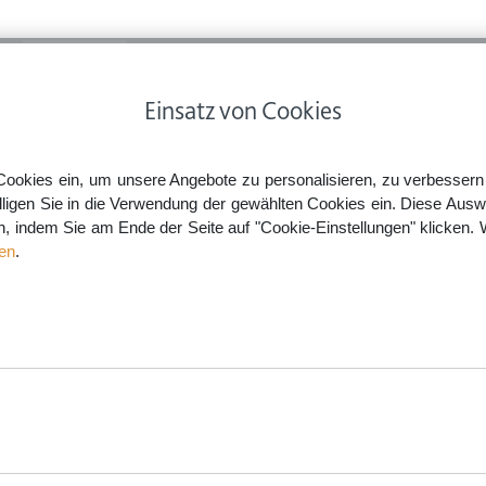
ps
Rechtsnews
Preise
Smartlaw Professional
Einsatz von Cookies
 muss man auf Entschädigung wegen Verspätung bei Umsteigeflügen klagen?
Cookies ein, um unsere Angebote zu personalisieren, zu verbessern u
lligen Sie in die Verwendung der gewählten Cookies ein. Diese Ausw
en, indem Sie am Ende der Seite auf "Cookie-Einstellungen" klicken. 
gung wegen Verspätung bei
en
.
aw.de