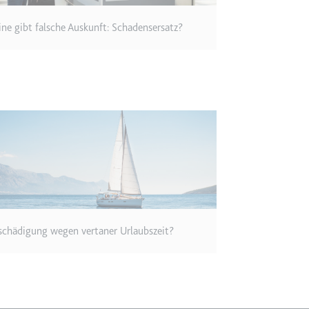
m
ie Benutzereinstellungen beim Abruf eines auf anderen Webseiten inte
line gibt falsche Auskunft: Schadensersatz?
ie
m
et, um die Interaktion der Nutzer mit eingebetteten Inhalten zu verfo
ie
schädigung wegen vertaner Urlaubszeit?
EY
m
et, um die Interaktion der Nutzer mit eingebetteten Inhalten zu verfo