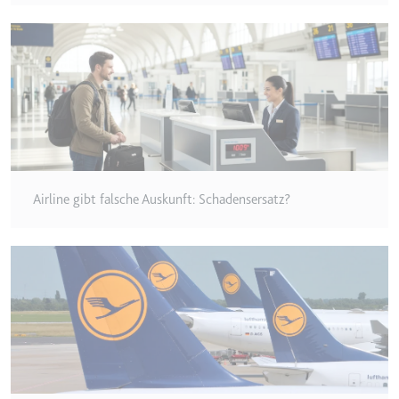
Typ:
HTTP-Cookie
__Secure-YEC
Anbieter:
youtube.com
Zweck:
Speichert die
Benutzereinstellungen beim Abruf
eines auf anderen Webseiten
integrierten Youtube-Videos
Airline gibt falsche Auskunft: Schadensersatz?
Ablauf:
Sitzung
Typ:
HTTP-Cookie
__Secure-YNID
Anbieter:
youtube.com
Zweck:
Wird verwendet, um die
Interaktion der Nutzer mit