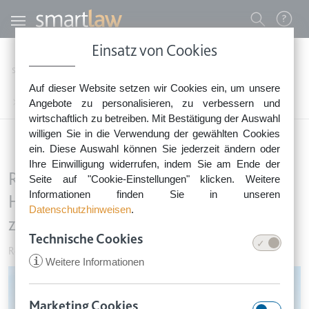
Direkt zum Inhalt
Benutzermenü
Einsatz von Cookies
0800 - 268 4 268 (kostenfrei)
Startseite
Rechtsnews
Rechtstipps Familie & Privates
Reisen & Urlaub
Auf dieser Website setzen wir Cookies ein, um unsere
Sie erreichen unser Service-Team:
Rundreise: Gestrichene Hauptsehenswürdigkeit berechtigen zum Reiserücktritt
Angebote zu personalisieren, zu verbessern und
Montag bis Freitag: 8-18 Uhr
wirtschaftlich zu betreiben. Mit Bestätigung der Auswahl
Keine Rechtsberatung.
willigen Sie in die Verwendung der gewählten Cookies
ein. Diese Auswahl können Sie jederzeit ändern oder
Ihre Einwilligung widerrufen, indem Sie am Ende der
Rundreise: Gestrichene
Seite auf "Cookie-Einstellungen" klicken. Weitere
Informationen finden Sie in unseren
Hauptsehenswürdigkeit berechtigen
Datenschutzhinweisen
.
zum Reiserücktritt
Technische Cookies
Reisen & Urlaub
•
12. März 2018
i
Weitere Informationen
Image
Marketing Cookies