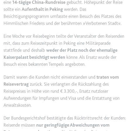
eine
14-tägige China-Rundreise
gebucht. Höhepunkt der Reise
YouTube-Videos zu schätzen.
Zweck:
Wird verwendet, um Daten zu
sollte ein
Aufenthalt in Peking
werden. Das
Google Analytics über das Gerät
Ablauf:
180 Tage
Besichtigungsprogramm umfasste einen Besuch des Platzes des
und das Verhalten des Besuchers
Himmlischen Friedens und der berühmten »Verbotenen Stadt«.
Typ:
HTTP-Cookie
zu senden. Erfasst den Besucher
über Geräte und Marketingkanäle
Eine Woche vor Reisebeginn teilte der Veranstalter den Reisenden
hinweg.
mit, dass zum Reisezeitpunkt in Peking eine Militärparade
YSC
Ablauf:
2 Jahre
stattfinde und deshalb
weder der Platz noch der ehemalige
Anbieter:
youtube.com
Kaiserpalast besichtigt werden
könne. Als Ersatz wurde der
Typ:
HTTP-Cookie
Zweck:
Registriert eine eindeutige ID, um
Besuch eines bekannten Tempels angeboten.
Statistiken der Videos von
YouTube, die der Benutzer
Damit waren die Kunden nicht einverstanden und
traten vom
_ga_#
gesehen hat, zu behalten.
Reisevertrag
zurück. Sie verlangten die Rückzahlung des
Anbieter:
smartlaw.de
Ablauf:
Sitzung
Reisepreises in Höhe von rund € 3.300,-, Ersatz nutzloser
Zweck:
Wird verwendet, um Daten zu
Aufwendungen für Impfungen und Visa und die Erstattung von
Typ:
HTTP-Cookie
Google Analytics über das Gerät
Anwaltskosten.
und das Verhalten des Besuchers
zu senden. Erfasst den Besucher
Der Bundesgerichtshof bestätigte das Rücktrittsrecht der Kunden:
über Geräte und Marketingkanäle
Reisende müssen
nur geringfügige Abweichungen vom
hinweg.