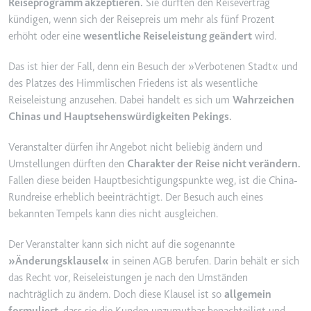
Reiseprogramm akzeptieren.
Sie dürften den Reisevertrag
Ablauf:
2 Jahre
kündigen, wenn sich der Reisepreis um mehr als fünf Prozent
erhöht oder eine
wesentliche Reiseleistung geändert
wird.
Typ:
HTTP-Cookie
Das ist hier der Fall, denn ein Besuch der »Verbotenen Stadt« und
des Platzes des Himmlischen Friedens ist als wesentliche
_gcl_au
Reiseleistung anzusehen. Dabei handelt es sich um
Wahrzeichen
Anbieter:
smartlaw.de
Chinas und Hauptsehenswürdigkeiten Pekings.
Zweck:
Wird verwendet, um die Effizienz
der Werbeaktivitäten der Website
Veranstalter dürfen ihr Angebot nicht beliebig ändern und
zu messen, indem Daten über die
Umstellungen dürften den
Charakter der Reise nicht verändern.
Conversion-Rate der Anzeigen der
Fallen diese beiden Hauptbesichtigungspunkte weg, ist die China-
Website über mehrere Websites
Rundreise erheblich beeinträchtigt. Der Besuch auch eines
hinweg gesammelt werden.
bekannten Tempels kann dies nicht ausgleichen.
Ablauf:
3 Monate
Der Veranstalter kann sich nicht auf die sogenannte
Typ:
HTTP-Cookie
»
Änderungsklausel
«
in seinen AGB berufen. Darin behält er sich
das Recht vor, Reiseleistungen je nach den Umständen
nachträglich zu ändern. Doch diese Klausel ist so
allgemein
_gcl_ls