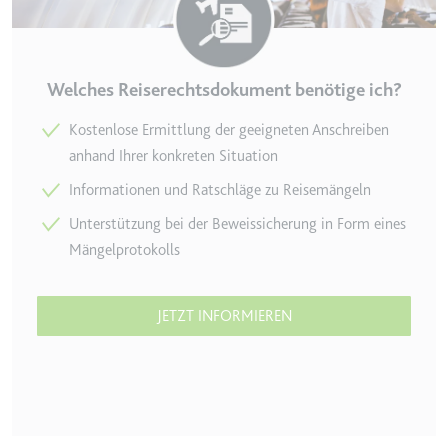
Zweck:
Wird verwendet, um die
Interaktion der Nutzer mit
eingebetteten Inhalten zu
Welches Reiserechtsdokument benötige ich?
verfolgen.
Ablauf:
Beständig
Kostenlose Ermittlung der geeigneten Anschreiben
Typ:
IndexedDB
anhand Ihrer konkreten Situation
Informationen und Ratschläge zu Reisemängeln
Unterstützung bei der Beweissicherung in Form eines
ServiceWorkerLogsDatabase#SWHealthLog
Mängelprotokolls
Anbieter:
youtube.com
Zweck:
Notwendig für die
Implementierung und
JETZT INFORMIEREN
Funktionalität von YouTube-
Videoinhalten auf der Website.
Ablauf:
Beständig
Typ:
IndexedDB