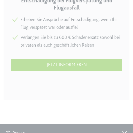
Entschädigung bei Flugverspätung und
Flugausfall
Zweck:
Wird verwendet, um die
Interaktion der Nutzer mit
Erheben Sie Ansprüche auf Entschädigung, wenn Ihr
eingebetteten Inhalten zu
verfolgen.
Flug verspätet war oder ausfiel
Ablauf:
Beständig
Verlangen Sie bis zu 600 € Schadenersatz sowohl bei
privaten als auch geschäftlichen Reisen
Typ:
IndexedDB
JETZT INFORMIEREN
ServiceWorkerLogsDatabase#SWHealthLog
Anbieter:
youtube.com
Zweck:
Notwendig für die
Implementierung und
Funktionalität von YouTube-
Videoinhalten auf der Website.
Ablauf:
Beständig
Typ:
IndexedDB
Service