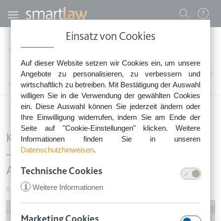
Direkt zum Inhalt
Benutzermenü
Einsatz von Cookies
0800 - 268 4 268 (kostenfrei)
Startseite
Rechtsnews
Rechtstipps Familie & Privates
Reisen & Urlaub
Auf dieser Website setzen wir Cookies ein, um unsere
Sie erreichen unser Service-Team:
Keine Information bei Flugverspätung – auch außergerichtliche Anwaltskosten sind
Angebote zu personalisieren, zu verbessern und
Montag bis Freitag: 8-18 Uhr
zu erstatten
wirtschaftlich zu betreiben. Mit Bestätigung der Auswahl
Keine Rechtsberatung.
willigen Sie in die Verwendung der gewählten Cookies
ein. Diese Auswahl können Sie jederzeit ändern oder
Ihre Einwilligung widerrufen, indem Sie am Ende der
Seite auf "Cookie-Einstellungen" klicken. Weitere
Keine Information bei Flugverspätung
Informationen finden Sie in unseren
Datenschutzhinweisen
.
– auch außergerichtliche
Anwaltskosten sind zu erstatten
Technische Cookies
i
Weitere Informationen
Reisen & Urlaub
•
9. November 2020
Image
Marketing Cookies