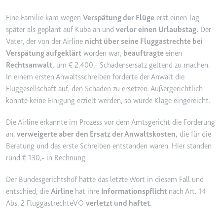
YouTube-Videos zu schätzen.
Zweck:
Wird verwendet, um Daten zu
Eine Familie kam wegen
Verspätung der Flüge
erst einen Tag
Google Analytics über das Gerät
Ablauf:
180 Tage
später als geplant auf Kuba an und
verlor einen Urlaubstag.
Der
und das Verhalten des Besuchers
Vater, der von der Airline
nicht über seine Fluggastrechte bei
Typ:
HTTP-Cookie
zu senden. Erfasst den Besucher
Verspätung aufgeklärt
worden war,
beauftragte
einen
über Geräte und Marketingkanäle
Rechtsanwalt,
um € 2.400,- Schadensersatz geltend zu machen.
hinweg.
YSC
In einem ersten Anwaltsschreiben forderte der Anwalt die
Ablauf:
2 Jahre
Fluggesellschaft auf, den Schaden zu ersetzen. Außergerichtlich
Anbieter:
youtube.com
Typ:
HTTP-Cookie
konnte keine Einigung erzielt werden, so wurde Klage eingereicht.
Zweck:
Registriert eine eindeutige ID, um
Statistiken der Videos von
Die Airline erkannte im Prozess vor dem Amtsgericht die Forderung
YouTube, die der Benutzer
_ga_#
an,
verweigerte aber den Ersatz der Anwaltskosten,
die für die
gesehen hat, zu behalten.
Anbieter:
smartlaw.de
Beratung und das erste Schreiben entstanden waren. Hier standen
Ablauf:
Sitzung
rund € 130,- in Rechnung.
Zweck:
Wird verwendet, um Daten zu
Typ:
HTTP-Cookie
Google Analytics über das Gerät
Der Bundesgerichtshof hatte das letzte Wort in diesem Fall und
und das Verhalten des Besuchers
entschied, die
Airline
hat ihre
Informationspflicht
nach Art. 14
zu senden. Erfasst den Besucher
Abs. 2 FluggastrechteVO
verletzt und haftet.
über Geräte und Marketingkanäle
hinweg.