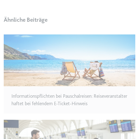
Anbieter:
www.googletagmanager.com
Zweck:
Verfolgt die Konversionsrate
zwischen dem Nutzer und den
Ähnliche Beiträge
Werbebannern auf der Website -
Dies dient der Optimierung der
Relevanz der Werbung auf der
Website.
Ablauf:
Beständig
Typ:
HTML Local Storage
__Secure-ROLLOUT_TOKEN
Anbieter:
youtube.com
Informationspflichten bei Pauschalreisen: Reiseveranstalter
haftet bei fehlendem E-Ticket-Hinweis
Zweck:
Wird verwendet, um die
Interaktion der Nutzer mit
eingebetteten Inhalten zu
verfolgen.
Ablauf:
180 Tage