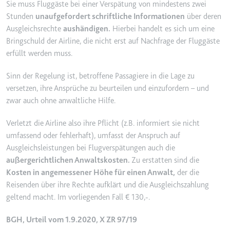
Sie muss Fluggäste bei einer Verspätung von mindestens zwei
Ablauf:
2 Jahre
Stunden
unaufgefordert schriftliche Informationen
über deren
Typ:
HTTP-Cookie
Ausgleichsrechte
aushändigen.
Hierbei handelt es sich um eine
Bringschuld der Airline, die nicht erst auf Nachfrage der Fluggäste
erfüllt werden muss.
_gcl_au
Sinn der Regelung ist, betroffene Passagiere in die Lage zu
Anbieter:
smartlaw.de
versetzen, ihre Ansprüche zu beurteilen und einzufordern – und
Zweck:
Wird verwendet, um die Effizienz
zwar auch ohne anwaltliche Hilfe.
der Werbeaktivitäten der Website
zu messen, indem Daten über die
Verletzt die Airline also ihre Pflicht (z.B. informiert sie nicht
Conversion-Rate der Anzeigen der
umfassend oder fehlerhaft), umfasst der Anspruch auf
Website über mehrere Websites
Ausgleichsleistungen bei Flugverspätungen auch die
hinweg gesammelt werden.
außergerichtlichen Anwaltskosten.
Zu erstatten sind die
Ablauf:
3 Monate
Kosten in angemessener Höhe für
einen Anwalt,
der die
Typ:
HTTP-Cookie
Reisenden über ihre Rechte aufklärt und die Ausgleichszahlung
geltend macht. Im vorliegenden Fall € 130,-.
_gcl_ls
BGH, Urteil vom 1.9.2020, X ZR 97/19