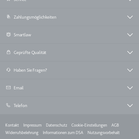
TESTCOOKIESENABLED
Zahlungsmöglichkeiten
Anbieter:
youtube.com
Zweck:
Wird verwendet, um die
Smartlaw
Interaktion der Nutzer mit
eingebetteten Inhalten zu
verfolgen.
Geprüfte Qualität
Ablauf:
1 Tag
Typ:
HTTP-Cookie
Haben Sie Fragen?
Email
yt-icons-last-purged
Anbieter:
youtube.com
Telefon
Zweck:
Notwendig für die
Implementierung und
Funktionalität von YouTube-
Meta
Kontakt
Impressum
Datenschutz
Cookie-Einstellungen
AGB
Videoinhalten auf der Website.
Widerrufsbelehrung
Informationen zum DSA
Nutzungsvorbehalt