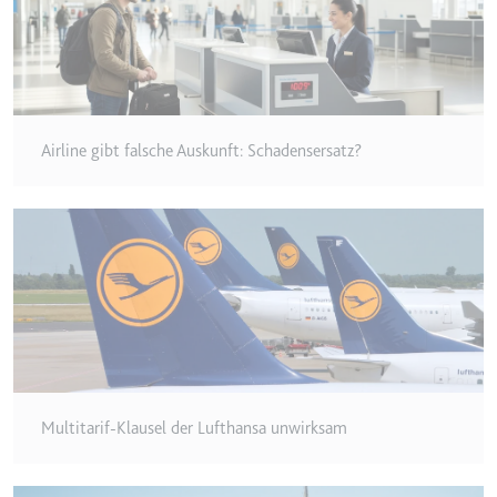
Typ:
HTTP-Cookie
__Secure-YEC
Anbieter:
youtube.com
Airline gibt falsche Auskunft: Schadensersatz?
Zweck:
Speichert die
Benutzereinstellungen beim Abruf
eines auf anderen Webseiten
integrierten Youtube-Videos
Ablauf:
Sitzung
Typ:
HTTP-Cookie
__Secure-YNID
Anbieter:
youtube.com
Multitarif-Klausel der Lufthansa unwirksam
Zweck:
Wird verwendet, um die
Interaktion der Nutzer mit