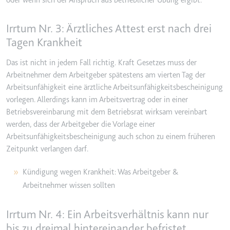
oder wenn sich der Anspruch aus betrieblicher Übung ergibt.
Anbieter:
www.googletagmanager.com
Zweck:
Verfolgt die Konversionsrate
Irrtum Nr. 3: Ärztliches Attest erst nach drei
zwischen dem Nutzer und den
Tagen Krankheit
Werbebannern auf der Website -
Dies dient der Optimierung der
Das ist nicht in jedem Fall richtig. Kraft Gesetzes muss der
Relevanz der Werbung auf der
Website.
Arbeitnehmer dem Arbeitgeber spätestens am vierten Tag der
Arbeitsunfähigkeit eine ärztliche Arbeitsunfähigkeitsbescheinigung
Ablauf:
Beständig
vorlegen. Allerdings kann im Arbeitsvertrag oder in einer
Typ:
HTML Local Storage
Betriebsvereinbarung mit dem Betriebsrat wirksam vereinbart
werden, dass der Arbeitgeber die Vorlage einer
Arbeitsunfähigkeitsbescheinigung auch schon zu einem früheren
__Secure-ROLLOUT_TOKEN
Zeitpunkt verlangen darf.
Anbieter:
youtube.com
Kündigung wegen Krankheit: Was Arbeitgeber &
Zweck:
Wird verwendet, um die
Interaktion der Nutzer mit
Arbeitnehmer wissen sollten
eingebetteten Inhalten zu
verfolgen.
Irrtum Nr. 4: Ein Arbeitsverhältnis kann nur
Ablauf:
180 Tage
bis zu dreimal hintereinander befristet