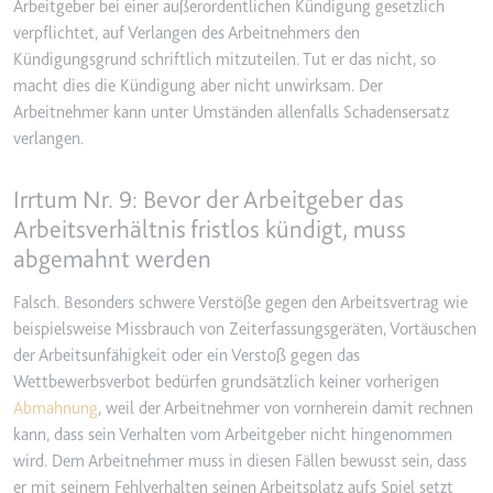
Arbeitgeber bei einer außerordentlichen Kündigung gesetzlich
verpflichtet, auf Verlangen des Arbeitnehmers den
TESTCOOKIESENABLED
Kündigungsgrund schriftlich mitzuteilen. Tut er das nicht, so
Anbieter:
youtube.com
macht dies die Kündigung aber nicht unwirksam. Der
Zweck:
Wird verwendet, um die
Arbeitnehmer kann unter Umständen allenfalls Schadensersatz
Interaktion der Nutzer mit
verlangen.
eingebetteten Inhalten zu
verfolgen.
Irrtum Nr. 9: Bevor der Arbeitgeber das
Ablauf:
1 Tag
Arbeitsverhältnis fristlos kündigt, muss
Typ:
HTTP-Cookie
abgemahnt werden
Falsch. Besonders schwere Verstöße gegen den Arbeitsvertrag wie
yt-icons-last-purged
beispielsweise Missbrauch von Zeiterfassungsgeräten, Vortäuschen
Anbieter:
youtube.com
der Arbeitsunfähigkeit oder ein Verstoß gegen das
Wettbewerbsverbot bedürfen grundsätzlich keiner vorherigen
Zweck:
Notwendig für die
Abmahnung
, weil der Arbeitnehmer von vornherein damit rechnen
Implementierung und
kann, dass sein Verhalten vom Arbeitgeber nicht hingenommen
Funktionalität von YouTube-
Videoinhalten auf der Website.
wird. Dem Arbeitnehmer muss in diesen Fällen bewusst sein, dass
er mit seinem Fehlverhalten seinen Arbeitsplatz aufs Spiel setzt