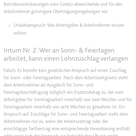
Betriebsvereinbarungen vom Gesetz abweichende und für den
Ablauf:
2 Jahre
Arbeitnehmer günstigere Übertragungsregelungen vor.
Typ:
HTTP-Cookie
Urlaubsanspruch: Was Arbeitgeber & Arbeitnehmer wissen
sollten
_gcl_au
Anbieter:
smartlaw.de
Irrtum Nr. 2: Wer an Sonn- & Feiertagen
Zweck:
Wird verwendet, um die Effizienz
arbeitet, kann einen Lohnzuschlag verlangen
der Werbeaktivitäten der Website
zu messen, indem Daten über die
Falsch. Es besteht kein gesetzlicher Anspruch auf einen Zuschlag
Conversion-Rate der Anzeigen der
für Sonn- oder Feiertagsarbeit. Nach dem Arbeitszeitgesetz steht
Website über mehrere Websites
dem Arbeitnehmer als Ausgleich für Sonn- und
hinweg gesammelt werden.
Feiertagsbeschäftigung lediglich ein Ersatzruhetag zu, der vom
Ablauf:
3 Monate
Arbeitgeber für Sonntagsarbeit innerhalb von zwei Wochen und für
Feiertagsarbeit innerhalb von acht Wochen zu gewähren ist. Ein
Typ:
HTTP-Cookie
Anspruch auf Zuschläge für Sonn- und Feiertagsarbeit steht dem
Arbeitnehmer nur zu, wenn der Arbeitsvertrag oder der
einschlägige Tarifvertrag eine entsprechende Vereinbarung enthält
_gcl_ls