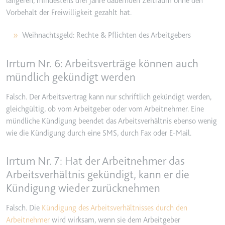
längeren, mindestens drei Jahre dauernden Zeitraum ohne den
eingebetteten Inhalten zu
verfolgen.
Vorbehalt der Freiwilligkeit gezahlt hat.
Ablauf:
180 Tage
Weihnachtsgeld: Rechte & Pflichten des Arbeitgebers
Typ:
HTTP-Cookie
Irrtum Nr. 6: Arbeitsverträge können auch
mündlich gekündigt werden
LAST_RESULT_ENTRY_KEY
Anbieter:
youtube.com
Falsch. Der Arbeitsvertrag kann nur schriftlich gekündigt werden,
Zweck:
Wird verwendet, um die
gleichgültig, ob vom Arbeitgeber oder vom Arbeitnehmer. Eine
Interaktion der Nutzer mit
mündliche Kündigung beendet das Arbeitsverhältnis ebenso wenig
eingebetteten Inhalten zu
wie die Kündigung durch eine SMS, durch Fax oder E-Mail.
verfolgen.
Ablauf:
Sitzung
Irrtum Nr. 7: Hat der Arbeitnehmer das
Arbeitsverhältnis gekündigt, kann er die
Typ:
HTTP-Cookie
Kündigung wieder zurücknehmen
Falsch. Die
Kündigung des Arbeitsverhältnisses durch den
LogsDatabaseV2:V#||LogsRequestsStore
Arbeitnehmer
wird wirksam, wenn sie dem Arbeitgeber
Anbieter:
youtube.com