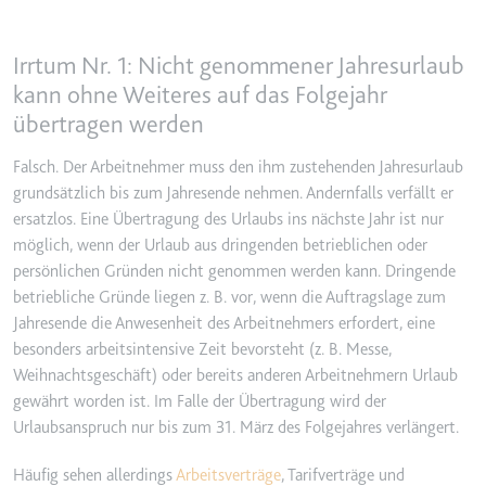
YouTube-Videos zu schätzen.
Zweck:
Wird verwendet, um Daten zu
Google Analytics über das Gerät
Ablauf:
180 Tage
Irrtum Nr. 1: Nicht genommener Jahresurlaub
und das Verhalten des Besuchers
kann ohne Weiteres auf das Folgejahr
Typ:
HTTP-Cookie
zu senden. Erfasst den Besucher
übertragen werden
über Geräte und Marketingkanäle
hinweg.
YSC
Falsch. Der Arbeitnehmer muss den ihm zustehenden Jahresurlaub
Ablauf:
2 Jahre
grundsätzlich bis zum Jahresende nehmen. Andernfalls verfällt er
Anbieter:
youtube.com
Typ:
HTTP-Cookie
ersatzlos. Eine Übertragung des Urlaubs ins nächste Jahr ist nur
Zweck:
Registriert eine eindeutige ID, um
möglich, wenn der Urlaub aus dringenden betrieblichen oder
Statistiken der Videos von
persönlichen Gründen nicht genommen werden kann. Dringende
YouTube, die der Benutzer
_ga_#
betriebliche Gründe liegen z. B. vor, wenn die Auftragslage zum
gesehen hat, zu behalten.
Anbieter:
smartlaw.de
Jahresende die Anwesenheit des Arbeitnehmers erfordert, eine
Ablauf:
Sitzung
besonders arbeitsintensive Zeit bevorsteht (z. B. Messe,
Zweck:
Wird verwendet, um Daten zu
Typ:
HTTP-Cookie
Weihnachtsgeschäft) oder bereits anderen Arbeitnehmern Urlaub
Google Analytics über das Gerät
gewährt worden ist. Im Falle der Übertragung wird der
und das Verhalten des Besuchers
zu senden. Erfasst den Besucher
Urlaubsanspruch nur bis zum 31. März des Folgejahres verlängert.
über Geräte und Marketingkanäle
hinweg.
Häufig sehen allerdings
Arbeitsverträge
, Tarifverträge und