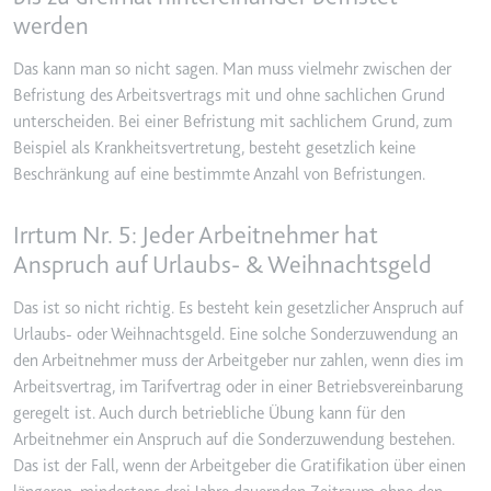
werden
Typ:
HTTP-Cookie
Das kann man so nicht sagen. Man muss vielmehr zwischen der
Befristung des Arbeitsvertrags mit und ohne sachlichen Grund
__Secure-YEC
unterscheiden. Bei einer Befristung mit sachlichem Grund, zum
Anbieter:
youtube.com
Beispiel als Krankheitsvertretung, besteht gesetzlich keine
Zweck:
Speichert die
Beschränkung auf eine bestimmte Anzahl von Befristungen.
Benutzereinstellungen beim Abruf
eines auf anderen Webseiten
Irrtum Nr. 5: Jeder Arbeitnehmer hat
integrierten Youtube-Videos
Anspruch auf Urlaubs- & Weihnachtsgeld
Ablauf:
Sitzung
Typ:
HTTP-Cookie
Das ist so nicht richtig. Es besteht kein gesetzlicher Anspruch auf
Urlaubs- oder Weihnachtsgeld. Eine solche Sonderzuwendung an
den Arbeitnehmer muss der Arbeitgeber nur zahlen, wenn dies im
__Secure-YNID
Arbeitsvertrag, im Tarifvertrag oder in einer Betriebsvereinbarung
Anbieter:
youtube.com
geregelt ist. Auch durch betriebliche Übung kann für den
Arbeitnehmer ein Anspruch auf die Sonderzuwendung bestehen.
Zweck:
Wird verwendet, um die
Das ist der Fall, wenn der Arbeitgeber die Gratifikation über einen
Interaktion der Nutzer mit