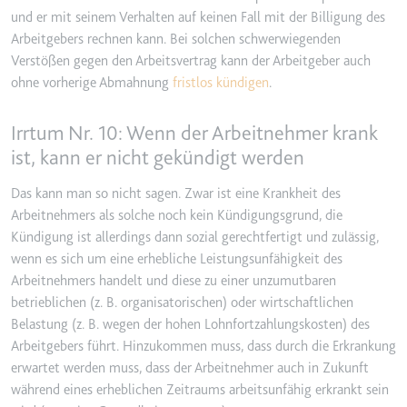
Ablauf:
Beständig
und er mit seinem Verhalten auf keinen Fall mit der Billigung des
Typ:
HTML Local Storage
Arbeitgebers rechnen kann. Bei solchen schwerwiegenden
Verstößen gegen den Arbeitsvertrag kann der Arbeitgeber auch
ohne vorherige Abmahnung
fristlos kündigen
.
ytidb::LAST_RESULT_ENTRY_KEY
Anbieter:
youtube.com
Irrtum Nr. 10: Wenn der Arbeitnehmer krank
Zweck:
Wird verwendet, um die
ist, kann er nicht gekündigt werden
Interaktion der Nutzer mit
eingebetteten Inhalten zu
Das kann man so nicht sagen. Zwar ist eine Krankheit des
verfolgen.
Arbeitnehmers als solche noch kein Kündigungsgrund, die
Ablauf:
Beständig
Kündigung ist allerdings dann sozial gerechtfertigt und zulässig,
wenn es sich um eine erhebliche Leistungsunfähigkeit des
Typ:
HTML Local Storage
Arbeitnehmers handelt und diese zu einer unzumutbaren
betrieblichen (z. B. organisatorischen) oder wirtschaftlichen
Belastung (z. B. wegen der hohen Lohnfortzahlungskosten) des
YtIdbMeta#databases
Arbeitgebers führt. Hinzukommen muss, dass durch die Erkrankung
Anbieter:
youtube.com
erwartet werden muss, dass der Arbeitnehmer auch in Zukunft
Zweck:
Wird verwendet, um die
während eines erheblichen Zeitraums arbeitsunfähig erkrankt sein
Interaktion der Nutzer mit