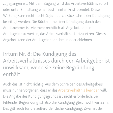
zugegangen ist. Mit dem Zugang wird das Arbeitsverhältnis sofort
Zweck:
Wird verwendet, um die
oder unter Einhaltung einer bestimmten Frist beendet. Diese
Interaktion der Nutzer mit
Wirkung kann nicht nachträglich durch Rücknahme der Kündigung
eingebetteten Inhalten zu
beseitigt werden. Die Rücknahme einer Kündigung durch den
verfolgen.
Arbeitnehmer ist vielmehr rechtlich als Angebot an den
Ablauf:
Beständig
Arbeitgeber zu werten, das Arbeitsverhältnis fortzusetzen. Dieses
Typ:
IndexedDB
Angebot kann der Arbeitgeber annehmen oder ablehnen.
Irrtum Nr. 8: Die Kündigung des
ServiceWorkerLogsDatabase#SWHealthLog
Arbeitsverhältnisses durch den Arbeitgeber ist
Anbieter:
youtube.com
unwirksam, wenn sie keine Begründung
Zweck:
Notwendig für die
enthält
Implementierung und
Funktionalität von YouTube-
Auch das ist nicht richtig. Aus dem Schreiben des Arbeitgebers
Videoinhalten auf der Website.
muss nur hervorgehen, dass er das
Arbeitsverhältnis beenden
will.
Ablauf:
Beständig
Die Angabe des Kündigungsgrunds ist nicht erforderlich. Bei
fehlender Begründung ist also die Kündigung gleichwohl wirksam.
Typ:
IndexedDB
Das gilt auch für die außerordentliche Kündigung. Zwar ist der