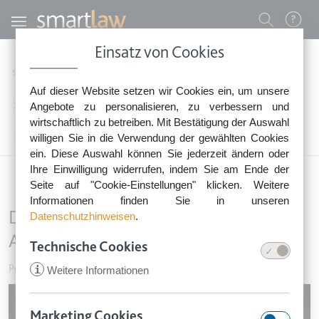
Direkt zum Inhalt
Benutzermenü
Einsatz von Cookies
0800 - 268 4 268 (kostenfrei)
Startseite
Rechtsnews
Rechtstipps Business & Unternehmen
Auf dieser Website setzen wir Cookies ein, um unsere
Sie erreichen unser Service-Team:
Personalentwicklung & Arbeitsbedingungen
Angebote zu personalisieren, zu verbessern und
Montag bis Freitag: 8-18 Uhr
wirtschaftlich zu betreiben. Mit Bestätigung der Auswahl
Keine Rechtsberatung.
willigen Sie in die Verwendung der gewählten Cookies
Die 13 größten Irrtümer im Arbeitsrecht
ein. Diese Auswahl können Sie jederzeit ändern oder
Ihre Einwilligung widerrufen, indem Sie am Ende der
Seite auf "Cookie-Einstellungen" klicken. Weitere
Informationen finden Sie in unseren
Die 13 größten Irrtümer im
Datenschutzhinweisen
.
Arbeitsrecht
Technische Cookies
Personalentwicklung & Arbeitsbedingungen
•
24. Januar 2017
i
Weitere Informationen
Image
Marketing Cookies