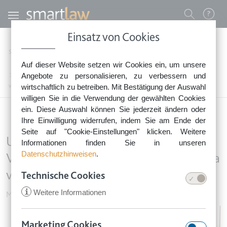
Direkt zum Inhalt
Benutzermenü
Einsatz von Cookies
0800 - 268 4 268 (kostenfrei)
Startseite
Rechtsnews
Rechtstipps Familie & Privates
Mieten & Wohnen
Auf dieser Website setzen wir Cookies ein, um unsere
Sie erreichen unser Service-Team:
Unwirksame Klausel im Mietvertrag: Verwaltungspauschale darf nicht extra
Angebote zu personalisieren, zu verbessern und
Montag bis Freitag: 8-18 Uhr
verlangt werden
wirtschaftlich zu betreiben. Mit Bestätigung der Auswahl
Keine Rechtsberatung.
willigen Sie in die Verwendung der gewählten Cookies
ein. Diese Auswahl können Sie jederzeit ändern oder
Ihre Einwilligung widerrufen, indem Sie am Ende der
Seite auf "Cookie-Einstellungen" klicken. Weitere
Unwirksame Klausel im Mietvertrag:
Informationen finden Sie in unseren
Datenschutzhinweisen
.
Verwaltungspauschale darf nicht extra
verlangt werden
Technische Cookies
i
Weitere Informationen
Mieten & Wohnen
•
6. September 2019
Image
Marketing Cookies