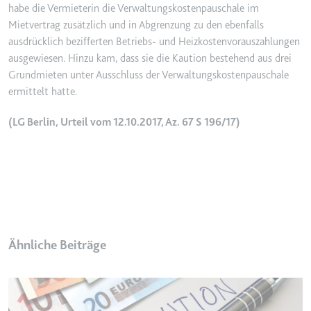
habe die Vermieterin die Verwaltungskostenpauschale im
Ablauf:
2 Jahre
Mietvertrag zusätzlich und in Abgrenzung zu den ebenfalls
Typ:
HTTP-Cookie
ausdrücklich bezifferten Betriebs- und Heizkostenvorauszahlungen
ausgewiesen. Hinzu kam, dass sie die Kaution bestehend aus drei
Grundmieten unter Ausschluss der Verwaltungskostenpauschale
_gcl_au
ermittelt hatte.
Anbieter:
smartlaw.de
(LG Berlin, Urteil vom 12.10.2017, Az. 67 S 196/17)
Zweck:
Wird verwendet, um die Effizienz
der Werbeaktivitäten der Website
zu messen, indem Daten über die
Conversion-Rate der Anzeigen der
Website über mehrere Websites
hinweg gesammelt werden.
Ablauf:
3 Monate
Ähnliche Beiträge
Typ:
HTTP-Cookie
_gcl_ls