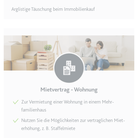
eingebetteten Inhalten zu
verfolgen.
Arglistige Täuschung beim Immobilienkauf
Ablauf:
180 Tage
Typ:
HTTP-Cookie
LAST_RESULT_ENTRY_KEY
Anbieter:
youtube.com
Zweck:
Wird verwendet, um die
Interaktion der Nutzer mit
eingebetteten Inhalten zu
verfolgen.
Mietvertrag - Wohnung
Ablauf:
Sitzung
Zur Vermietung einer Wohnung in einem Mehr­
Typ:
HTTP-Cookie
familienhaus
Nutzen Sie die Möglichkeiten zur vertraglichen Miet­
LogsDatabaseV2:V#||LogsRequestsStore
erhöhung, z. B. Staffelmiete
Anbieter:
youtube.com