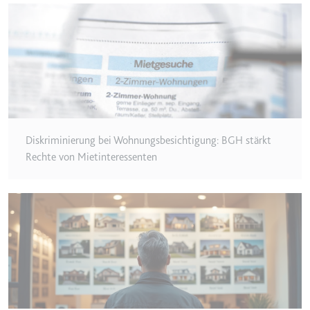
Typ:
HTTP-Cookie
__Secure-YEC
Anbieter:
youtube.com
Zweck:
Speichert die
Benutzereinstellungen beim Abruf
eines auf anderen Webseiten
Diskriminierung bei Wohnungsbesichtigung: BGH stärkt
integrierten Youtube-Videos
Rechte von Mietinteressenten
Ablauf:
Sitzung
Typ:
HTTP-Cookie
__Secure-YNID
Anbieter:
youtube.com
Zweck:
Wird verwendet, um die
Interaktion der Nutzer mit