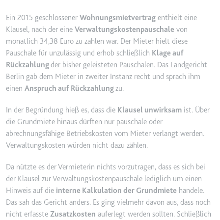
YouTube-Videos zu schätzen.
Zweck:
Wird verwendet, um Daten zu
Ein 2015 geschlossener
Wohnungsmietvertrag
enthielt eine
Google Analytics über das Gerät
Ablauf:
180 Tage
Klausel, nach der eine
Verwaltungskostenpauschale
von
und das Verhalten des Besuchers
monatlich 34,38 Euro zu zahlen war. Der Mieter hielt diese
Typ:
HTTP-Cookie
zu senden. Erfasst den Besucher
Pauschale für unzulässig und erhob schließlich
Klage auf
über Geräte und Marketingkanäle
Rückzahlung
der bisher geleisteten Pauschalen. Das Landgericht
hinweg.
YSC
Berlin gab dem Mieter in zweiter Instanz recht und sprach ihm
Ablauf:
2 Jahre
einen
Anspruch auf Rückzahlung
zu.
Anbieter:
youtube.com
Typ:
HTTP-Cookie
Zweck:
Registriert eine eindeutige ID, um
In der Begründung hieß es, dass die
Klausel unwirksam
ist. Über
Statistiken der Videos von
die Grundmiete hinaus dürften nur pauschale oder
YouTube, die der Benutzer
_ga_#
abrechnungsfähige Betriebskosten vom Mieter verlangt werden.
gesehen hat, zu behalten.
Anbieter:
smartlaw.de
Verwaltungskosten würden nicht dazu zählen.
Ablauf:
Sitzung
Zweck:
Wird verwendet, um Daten zu
Da nützte es der Vermieterin nichts vorzutragen, dass es sich bei
Typ:
HTTP-Cookie
Google Analytics über das Gerät
der Klausel zur Verwaltungskostenpauschale lediglich um einen
und das Verhalten des Besuchers
Hinweis auf die
interne Kalkulation der Grundmiete
handele.
zu senden. Erfasst den Besucher
Das sah das Gericht anders. Es ging vielmehr davon aus, dass noch
über Geräte und Marketingkanäle
nicht erfasste
Zusatzkosten
auferlegt werden sollten. Schließlich
hinweg.