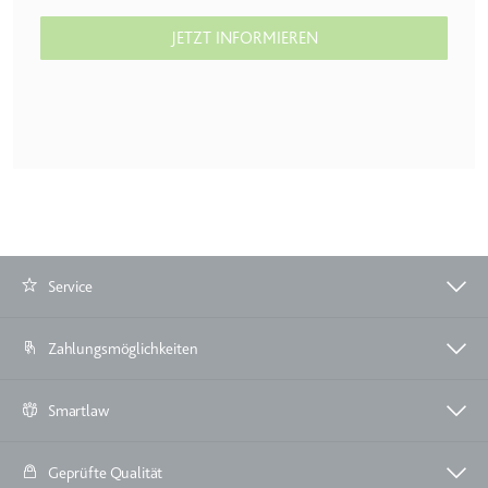
Zweck:
Wird verwendet, um die
JETZT INFORMIEREN
Interaktion der Nutzer mit
eingebetteten Inhalten zu
verfolgen.
Ablauf:
Beständig
Typ:
IndexedDB
ServiceWorkerLogsDatabase#SWHealthLog
Anbieter:
youtube.com
Service
Zweck:
Notwendig für die
Implementierung und
Zahlungsmöglichkeiten
Funktionalität von YouTube-
Videoinhalten auf der Website.
Smartlaw
Ablauf:
Beständig
Typ:
IndexedDB
Geprüfte Qualität