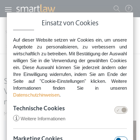
Direkt zum Inhalt
Benutzermenü
Einsatz von Cookies
0800 - 268 4 268 (kostenfrei)
Startseite
Rechtsnews
Rechtstipps Familie & Privates
Mieten & Wohnen
Auf dieser Website setzen wir Cookies ein, um unsere
Sie erreichen unser Service-Team:
Schwarzarbeit durch Mieter: Verrechnung mit Miete grundsätzlich möglich
Angebote zu personalisieren, zu verbessern und
Montag bis Freitag: 8-18 Uhr
wirtschaftlich zu betreiben. Mit Bestätigung der Auswahl
Keine Rechtsberatung.
willigen Sie in die Verwendung der gewählten Cookies
ein. Diese Auswahl können Sie jederzeit ändern oder
Ihre Einwilligung widerrufen, indem Sie am Ende der
Schwarzarbeit durch Mieter:
Seite auf "Cookie-Einstellungen" klicken. Weitere
Informationen finden Sie in unseren
Verrechnung mit Miete grundsätzlich
Datenschutzhinweisen
.
möglich
Technische Cookies
Mieten & Wohnen
•
2. Dezember 2016
i
Weitere Informationen
Image
Marketing Cookies