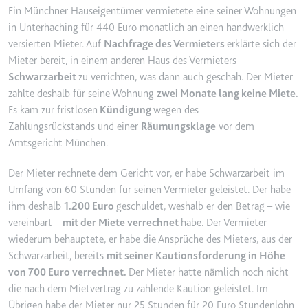
Ein Münchner Hauseigentümer vermietete eine seiner Wohnungen
YouTube-Videos zu schätzen.
Zweck:
Wird verwendet, um Daten zu
in Unterhaching für 440 Euro monatlich an einen handwerklich
Google Analytics über das Gerät
Ablauf:
180 Tage
versierten Mieter. Auf
Nachfrage des Vermieters
erklärte sich der
und das Verhalten des Besuchers
Typ:
HTTP-Cookie
Mieter bereit, in einem anderen Haus des Vermieters
zu senden. Erfasst den Besucher
Schwarzarbeit
zu verrichten, was dann auch geschah. Der Mieter
über Geräte und Marketingkanäle
hinweg.
zahlte deshalb für seine Wohnung
zwei Monate lang keine Miete.
YSC
Es kam zur fristlosen
Kündigung
wegen des
Ablauf:
2 Jahre
Anbieter:
youtube.com
Zahlungsrückstands und einer
Räumungsklage
vor dem
Typ:
HTTP-Cookie
Amtsgericht München.
Zweck:
Registriert eine eindeutige ID, um
Statistiken der Videos von
Der Mieter rechnete dem Gericht vor, er habe Schwarzarbeit im
YouTube, die der Benutzer
_ga_#
Umfang von 60 Stunden für seinen Vermieter geleistet. Der habe
gesehen hat, zu behalten.
Anbieter:
smartlaw.de
ihm deshalb
1.200 Euro
geschuldet, weshalb er den Betrag – wie
Ablauf:
Sitzung
vereinbart –
mit der Miete verrechnet
habe. Der Vermieter
Zweck:
Wird verwendet, um Daten zu
Typ:
HTTP-Cookie
wiederum behauptete, er habe die Ansprüche des Mieters, aus der
Google Analytics über das Gerät
und das Verhalten des Besuchers
Schwarzarbeit, bereits
mit seiner Kautionsforderung in Höhe
zu senden. Erfasst den Besucher
von 700 Euro verrechnet.
Der Mieter hatte nämlich noch nicht
über Geräte und Marketingkanäle
die nach dem Mietvertrag zu zahlende Kaution geleistet. Im
hinweg.
Übrigen habe der Mieter nur 25 Stunden für 20 Euro Stundenlohn