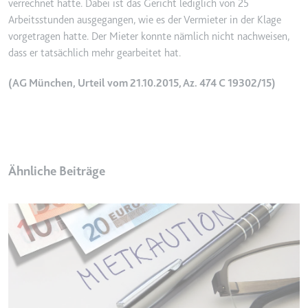
verrechnet hatte. Dabei ist das Gericht lediglich von 25
Typ:
HTTP-Cookie
Arbeitsstunden ausgegangen, wie es der Vermieter in der Klage
vorgetragen hatte. Der Mieter konnte nämlich nicht nachweisen,
dass er tatsächlich mehr gearbeitet hat.
__Secure-YEC
Anbieter:
youtube.com
(AG München, Urteil vom 21.10.2015, Az. 474 C 19302/15)
Zweck:
Speichert die
Benutzereinstellungen beim Abruf
eines auf anderen Webseiten
integrierten Youtube-Videos
Ablauf:
Sitzung
Ähnliche Beiträge
Typ:
HTTP-Cookie
__Secure-YNID
Anbieter:
youtube.com
Zweck:
Wird verwendet, um die
Interaktion der Nutzer mit