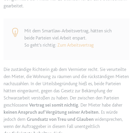
gearbeitet.
Ablauf:
2 Jahre
Typ:
HTTP-Cookie
Mit dem Smartlaw-Arbeitsvertrag, hätten sich
_gcl_au
beide Parteien viel Arbeit erspart.
Anbieter:
smartlaw.de
So geht’s richtig:
Zum Arbeitsvertrag
Zweck:
Wird verwendet, um die Effizienz
der Werbeaktivitäten der Website
zu messen, indem Daten über die
Die zuständige Richterin gab dem Vermieter recht. Sie verurteilte
Conversion-Rate der Anzeigen der
den Mieter, die Wohnung zu räumen und die rückständigen Mieten
Website über mehrere Websites
nachzuzahlen. In der Urteilsbegründung hieß es, beide Parteien
hinweg gesammelt werden.
hätten eingeräumt, gegen das Gesetz zur Bekämpfung der
Ablauf:
3 Monate
Schwarzarbeit verstoßen zu haben. Der zwischen den Parteien
geschlossene
Vertrag sei somit nichtig.
Der Mieter habe daher
Typ:
HTTP-Cookie
keinen Anspruch auf Vergütung seiner Arbeiten.
Es würde
jedoch dem
Grundsatz von Treu und Glauben
widersprechen,
_gcl_ls
wenn der Auftraggeber in diesem Fall unentgeltlich