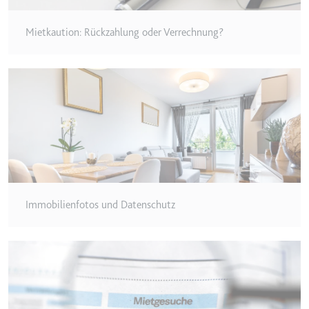
eingebetteten Inhalten zu
verfolgen.
Mietkaution: Rückzahlung oder Verrechnung?
Ablauf:
180 Tage
Typ:
HTTP-Cookie
LAST_RESULT_ENTRY_KEY
Anbieter:
youtube.com
Zweck:
Wird verwendet, um die
Interaktion der Nutzer mit
eingebetteten Inhalten zu
verfolgen.
Immobilienfotos und Datenschutz
Ablauf:
Sitzung
Typ:
HTTP-Cookie
LogsDatabaseV2:V#||LogsRequestsStore
Anbieter:
youtube.com