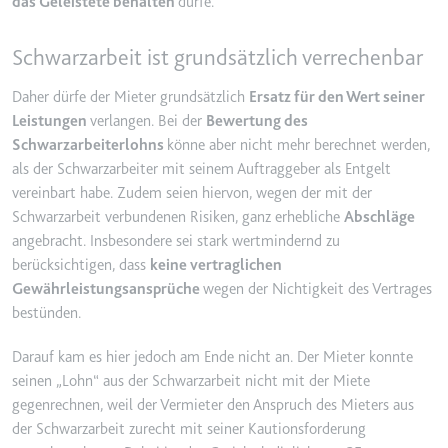
das Geleistete behalten
dürfe.
Anbieter:
www.googletagmanager.com
Zweck:
Verfolgt die Konversionsrate
Schwarzarbeit ist grundsätzlich verrechenbar
zwischen dem Nutzer und den
Werbebannern auf der Website -
Daher dürfe der Mieter grundsätzlich
Ersatz für den Wert seiner
Dies dient der Optimierung der
Leistungen
verlangen. Bei der
Bewertung des
Relevanz der Werbung auf der
Schwarzarbeiterlohns
könne aber nicht mehr berechnet werden,
Website.
als der Schwarzarbeiter mit seinem Auftraggeber als Entgelt
Ablauf:
Beständig
vereinbart habe. Zudem seien hiervon, wegen der mit der
Typ:
HTML Local Storage
Schwarzarbeit verbundenen Risiken, ganz erhebliche
Abschläge
angebracht. Insbesondere sei stark wertmindernd zu
berücksichtigen, dass
keine vertraglichen
__Secure-ROLLOUT_TOKEN
Gewährleistungsansprüche
wegen der Nichtigkeit des Vertrages
Anbieter:
youtube.com
bestünden.
Zweck:
Wird verwendet, um die
Darauf kam es hier jedoch am Ende nicht an. Der Mieter konnte
Interaktion der Nutzer mit
seinen „Lohn“ aus der Schwarzarbeit nicht mit der Miete
eingebetteten Inhalten zu
verfolgen.
gegenrechnen, weil der Vermieter den Anspruch des Mieters aus
der Schwarzarbeit zurecht mit seiner Kautionsforderung
Ablauf:
180 Tage