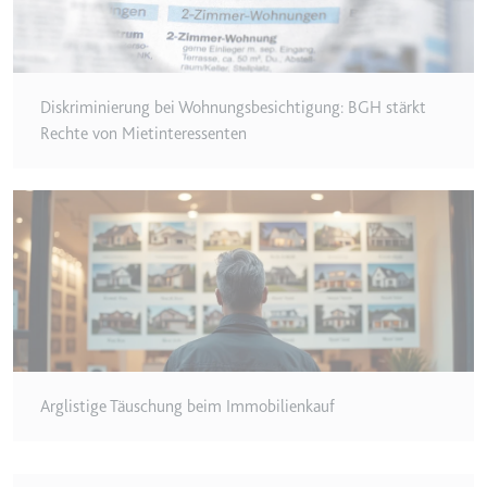
Zweck:
Wird verwendet, um die
Interaktion der Nutzer mit
eingebetteten Inhalten zu
verfolgen.
Diskriminierung bei Wohnungsbesichtigung: BGH stärkt
Rechte von Mietinteressenten
Ablauf:
Beständig
Typ:
IndexedDB
ServiceWorkerLogsDatabase#SWHealthLog
Anbieter:
youtube.com
Zweck:
Notwendig für die
Implementierung und
Funktionalität von YouTube-
Videoinhalten auf der Website.
Arglistige Täuschung beim Immobilienkauf
Ablauf:
Beständig
Typ:
IndexedDB