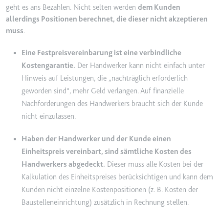
geht es ans Bezahlen. Nicht selten werden
dem Kunden
Typ:
HTTP-Cookie
allerdings Positionen berechnet, die dieser nicht akzeptieren
muss
.
__Secure-YEC
Eine Festpreisvereinbarung ist eine verbindliche
Anbieter:
youtube.com
Kostengarantie.
Der Handwerker kann nicht einfach unter
Zweck:
Speichert die
Hinweis auf Leistungen, die „nachträglich erforderlich
Benutzereinstellungen beim Abruf
geworden sind“, mehr Geld verlangen. Auf finanzielle
eines auf anderen Webseiten
Nachforderungen des Handwerkers braucht sich der Kunde
integrierten Youtube-Videos
nicht einzulassen.
Ablauf:
Sitzung
Typ:
HTTP-Cookie
Haben der Handwerker und der Kunde einen
Einheitspreis vereinbart, sind sämtliche Kosten des
Handwerkers abgedeckt.
Dieser muss alle Kosten bei der
__Secure-YNID
Kalkulation des Einheitspreises berücksichtigen und kann dem
Anbieter:
youtube.com
Kunden nicht einzelne Kostenpositionen (z. B. Kosten der
Zweck:
Wird verwendet, um die
Baustelleneinrichtung) zusätzlich in Rechnung stellen.
Interaktion der Nutzer mit