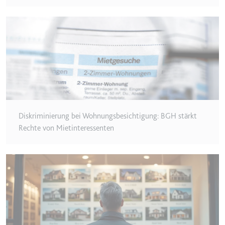
Ablauf:
Beständig
Typ:
HTML Local Storage
ytidb::LAST_RESULT_ENTRY_KEY
Anbieter:
youtube.com
Zweck:
Wird verwendet, um die
Interaktion der Nutzer mit
eingebetteten Inhalten zu
verfolgen.
Diskriminierung bei Wohnungsbesichtigung: BGH stärkt
Rechte von Mietinteressenten
Ablauf:
Beständig
Typ:
HTML Local Storage
YtIdbMeta#databases
Anbieter:
youtube.com
Zweck:
Wird verwendet, um die
Interaktion der Nutzer mit