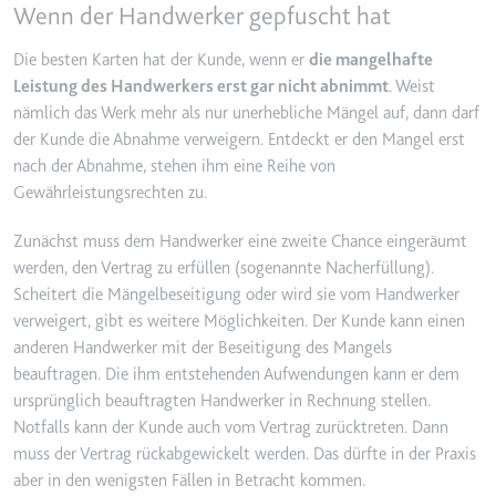
Wenn der Handwerker gepfuscht hat
YouTube-Videos zu schätzen.
Zweck:
Wird verwendet, um Daten zu
Google Analytics über das Gerät
Ablauf:
180 Tage
Die besten Karten hat der Kunde, wenn er
die mangelhafte
und das Verhalten des Besuchers
Leistung des Handwerkers erst gar nicht abnimmt
. Weist
Typ:
HTTP-Cookie
zu senden. Erfasst den Besucher
nämlich das Werk mehr als nur unerhebliche Mängel auf, dann darf
über Geräte und Marketingkanäle
der Kunde die Abnahme verweigern. Entdeckt er den Mangel erst
hinweg.
nach der Abnahme, stehen ihm eine Reihe von
YSC
Ablauf:
2 Jahre
Gewährleistungsrechten zu.
Anbieter:
youtube.com
Typ:
HTTP-Cookie
Zweck:
Registriert eine eindeutige ID, um
Zunächst muss dem Handwerker eine zweite Chance eingeräumt
Statistiken der Videos von
werden, den Vertrag zu erfüllen (sogenannte Nacherfüllung).
YouTube, die der Benutzer
Scheitert die Mängelbeseitigung oder wird sie vom Handwerker
_ga_#
gesehen hat, zu behalten.
verweigert, gibt es weitere Möglichkeiten. Der Kunde kann einen
Anbieter:
smartlaw.de
Ablauf:
Sitzung
anderen Handwerker mit der Beseitigung des Mangels
Zweck:
Wird verwendet, um Daten zu
beauftragen. Die ihm entstehenden Aufwendungen kann er dem
Typ:
HTTP-Cookie
Google Analytics über das Gerät
ursprünglich beauftragten Handwerker in Rechnung stellen.
und das Verhalten des Besuchers
Notfalls kann der Kunde auch vom Vertrag zurücktreten. Dann
zu senden. Erfasst den Besucher
muss der Vertrag rückabgewickelt werden. Das dürfte in der Praxis
über Geräte und Marketingkanäle
aber in den wenigsten Fällen in Betracht kommen.
hinweg.