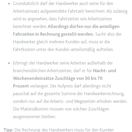
eingebetteten Inhalten zu
Grundsätzlich darf der Handwerker auch seine für den
verfolgen.
Arbeitseinsatz aufgewendete Fahrtzeit berechnen. Als zulässig
Ablauf:
180 Tage
wird es angesehen, dass Fahrtzeiten wie Arbeitszeiten
Typ:
HTTP-Cookie
berechnet werden.
Allerdings dürfen nur die anteiligen
Fahrzeiten in Rechnung gestellt werden.
Sucht also der
Handwerker gleich mehrere Kunden auf, muss er die
LAST_RESULT_ENTRY_KEY
Fahrtkosten unter den Kunden anteilsmäßig aufteilen.
Anbieter:
youtube.com
Erbringt der Handwerker seine Arbeiten außerhalb der
Zweck:
Wird verwendet, um die
Interaktion der Nutzer mit
branchenüblichen Arbeitszeiten, darf er für
Nacht- und
eingebetteten Inhalten zu
Wochenendeinsätze Zuschläge von 50 bis 70
verfolgen.
Prozent
verlangen. Der Aufpreis darf allerdings nicht
Ablauf:
Sitzung
pauschal auf die gesamte Summe der Handwerkerrechnung,
sondern nur auf die Arbeits- und Wegezeiten erhoben werden.
Typ:
HTTP-Cookie
Die Materialkosten müssen von solchen Zuschlägen
ausgenommen bleiben.
LogsDatabaseV2:V#||LogsRequestsStore
Tipp:
Die Rechnung des Handwerkers muss für den Kunden
Anbieter:
youtube.com