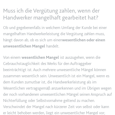
Ablauf:
2 Jahre
Muss ich die Vergütung zahlen, wenn der
Typ:
HTTP-Cookie
Handwerker mangelhaft gearbeitet hat?
Ob und gegebenenfalls in welchem Umfang der Kunde bei einer
_gcl_au
mangelhaften Handwerkerleistung die Vergütung zahlen muss,
Anbieter:
smartlaw.de
hängt davon ab, ob es sich um einen
wesentlichen oder einen
unwesentlichen Mangel
handelt.
Zweck:
Wird verwendet, um die Effizienz
der Werbeaktivitäten der Website
Von einem
wesentlichen Mangel
ist auszugehen, wenn die
zu messen, indem Daten über die
Conversion-Rate der Anzeigen der
Gebrauchstauglichkeit des Werks für den Auftraggeber
Website über mehrere Websites
beeinträchtigt ist. Auch mehrere unwesentliche Mängel können
hinweg gesammelt werden.
zusammen wesentlich sein. Unwesentlich ist ein Mangel, wenn es
dem Kunden zumutbar ist, die Handwerkerleistung als im
Ablauf:
3 Monate
Wesentlichen vertragsgemäß anzuerkennen und im Übrigen wegen
Typ:
HTTP-Cookie
der noch vorhandenen unwesentlichen Mängel seinen Anspruch auf
Nichterfüllung oder Selbstvornahme geltend zu machen.
Verschwindet der Mangel nach kürzerer Zeit von selbst oder kann
_gcl_ls
er leicht behoben werden, liegt ein unwesentlicher Mangel vor;