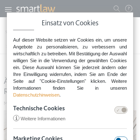
Direkt zum Inhalt
Benutzermenü
Einsatz von Cookies
0800 - 268 4 268 (kostenfrei)
Startseite
Rechtsnews
Rechtstipps Familie & Privates
Mieten & Wohnen
Auf dieser Website setzen wir Cookies ein, um unsere
Sie erreichen unser Service-Team:
Ärger mit dem Handwerker – welche Rechte Ihnen zustehen
Angebote zu personalisieren, zu verbessern und
Montag bis Freitag: 8-18 Uhr
wirtschaftlich zu betreiben. Mit Bestätigung der Auswahl
Keine Rechtsberatung.
willigen Sie in die Verwendung der gewählten Cookies
ein. Diese Auswahl können Sie jederzeit ändern oder
Ihre Einwilligung widerrufen, indem Sie am Ende der
Ärger mit dem Handwerker – welche
Seite auf "Cookie-Einstellungen" klicken. Weitere
Informationen finden Sie in unseren
Rechte Ihnen zustehen
Datenschutzhinweisen
.
Mieten & Wohnen
•
19. Februar 2016
Technische Cookies
Image
i
Weitere Informationen
Marketing Cookies