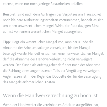
Anbieter:
www.googletagmanager.com
ebenso, wenn nur noch geringe Restarbeiten anfallen.
Zweck:
Verfolgt die Konversionsrate
zwischen dem Nutzer und den
Beispiel:
Sind nach dem Auftragen des Verputzes am Haussockel
Werbebannern auf der Website -
noch kleinere Ausbesserungsarbeiten vorzunehmen, handelt es sich
Dies dient der Optimierung der
um einen unwesentlichen Mangel. Weist der Putz dagegen Risse
Relevanz der Werbung auf der
auf, ist von einem wesentlichen Mangel auszugehen.
Website.
Tipp:
Liegt ein wesentlicher Mangel vor, kann der Kunde die
Ablauf:
Beständig
Abnahme der Arbeiten solange verweigern, bis der Mangel
Typ:
HTML Local Storage
beseitigt wurde. Handelt es sich um einen unwesentlichen Mangel,
darf die Abnahme der Handwerkerleistung nicht verweigert
werden. Der Kunde als Auftraggeber darf aber nach der Abnahme
__Secure-ROLLOUT_TOKEN
die Zahlung eines angemessenen Teils der Vergütung verweigern.
Anbieter:
youtube.com
Angemessen ist in der Regel das Doppelte der für die Beseitigung
Zweck:
Wird verwendet, um die
des Mangels erforderlichen Kosten.
Interaktion der Nutzer mit
eingebetteten Inhalten zu
Wenn die Handwerkerrechnung zu hoch ist
verfolgen.
Ablauf:
180 Tage
Wenn der Handwerker die vereinbarten Arbeiten ausgeführt hat,