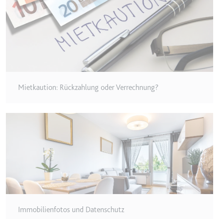
TESTCOOKIESENABLED
Anbieter:
youtube.com
Zweck:
Wird verwendet, um die
Interaktion der Nutzer mit
eingebetteten Inhalten zu
verfolgen.
Mietkaution: Rückzahlung oder Verrechnung?
Ablauf:
1 Tag
Typ:
HTTP-Cookie
yt-icons-last-purged
Anbieter:
youtube.com
Zweck:
Notwendig für die
Implementierung und
Funktionalität von YouTube-
Videoinhalten auf der Website.
Immobilienfotos und Datenschutz