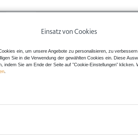
ps
Rechtsnews
Preise
Smartlaw Professional
Einsatz von Cookies
ierhaltung in der Mietwohnung - Geht das so einfach?
Cookies ein, um unsere Angebote zu personalisieren, zu verbessern u
lligen Sie in die Verwendung der gewählten Cookies ein. Diese Ausw
en, indem Sie am Ende der Seite auf "Cookie-Einstellungen" klicken. 
nung - Geht das so einfach?
en
.
aw.de