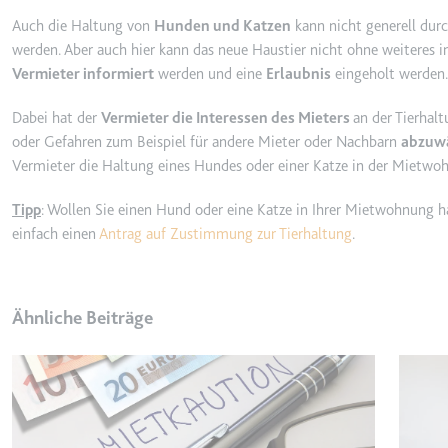
_gcl_ls
Auch die Haltung von
Hunden und Katzen
kann nicht generell durc
werden. Aber auch hier kann das neue Haustier nicht ohne weiteres 
Anbieter:
www.googl
Vermieter informiert
werden und eine
Erlaubnis
eingeholt werden
Zweck:
Verfolgt di
der Optimie
Dabei hat der
Vermieter die Interessen des Mieters
an der Tierhal
Ablauf:
Beständig
oder Gefahren zum Beispiel für andere Mieter oder Nachbarn
abzuw
Vermieter die Haltung eines Hundes oder einer Katze in der Mietwo
Typ:
HTML Local
Tipp
: Wollen Sie einen Hund oder eine Katze in Ihrer Mietwohnung h
einfach einen
Antrag auf Zustimmung zur Tierhaltung
.
__Secure-ROLLOUT_TOK
Anbieter:
youtube.co
Zweck:
Wird verwend
Ähnliche Beiträge
Ablauf:
180 Tage
Typ:
HTTP-Cook
__Secure-YEC