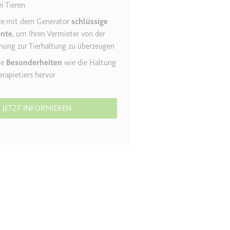
i Tieren
ie
mit dem Generator
schlüssige
nte
, um Ihren Vermieter von der
r Website - Dies dient
ung zur Tierhaltung zu überzeugen
ie
Besonderheiten
wie die Haltung
erapietiers hervor
JETZT INFORMIEREN
lgen.