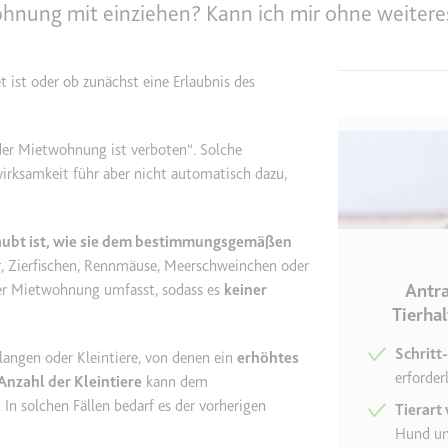
wohnung mit einziehen? Kann ich mir ohne weiter
e
ie
 ist oder ob zunächst eine Erlaubnis des
det, um Daten zu Google Analytics über das Gerät und das Verhalt
asst den Besucher über Geräte und Marketingkanäle hinweg.
der Mietwohnung ist verboten“. Solche
wirksamkeit führ aber nicht automatisch dazu,
ie
laubt ist, wie sie dem bestimmungsgemäßen
 Zierfischen, Rennmäuse, Meerschweinchen oder
e
Antr
r Mietwohnung umfasst, sodass es
keiner
Tierha
det, um die Effizienz der Werbeaktivitäten der Website zu messen, 
-Rate der Anzeigen der Website über mehrere Websites hinweg ges
Schritt
langen oder Kleintiere, von denen ein
erhöhtes
erforde
Anzahl der Kleintiere
kann dem
ie
 solchen Fällen bedarf es der vorherigen
Tierart
Hund un