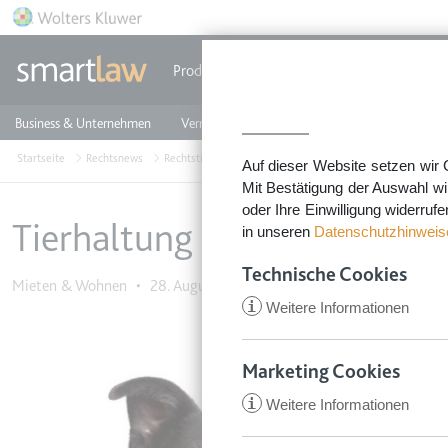
Direkt zum Inhalt
Produkte
Einzeldokumente
Rechtstip
Business & Unternehmen
Vermieten & Immobilien
Familie & Privates
Startseite
Rechtsnews
Rechtstipps Familie & Privates
Mieten & Wohnen
T
Auf dieser Website setzen wir 
Mit Bestätigung der Auswahl wi
oder Ihre Einwilligung widerruf
Tierhaltung in der Mietwoh
in unseren
Datenschutzhinweis
Technische Cookies
Mieten & Wohnen
•
28. August 2024
i
Weitere Informationen
Image
Marketing Cookies
i
Weitere Informationen
CookieConsent
Anbieter:
app.smartl