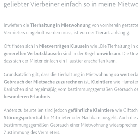
behalten.
geliebter Vierbeiner einfach so in meine Miet
Ablauf:
Sitzung
_ga_#
Anbieter:
smartlaw.d
Typ:
HTTP-Cook
Inwiefern die
Tierhaltung in Mietwohnung
von vornherein gestattet
Zweck:
Wird verwen
Vermieters eingeholt werden muss, ist von der
Tierart
abhängig.
senden. Erf
Oft finden sich in
Mietverträgen Klauseln
wie „Die Tierhaltung in 
Ablauf:
2 Jahre
generellen Verbotsklauseln
sind in der Regel
unwirksam
. Die Un
Typ:
HTTP-Cook
dass sich der Mieter einfach ein Haustier anschaffen kann.
Grundsätzlich gilt, dass die Tierhaltung in Mietwohnung
so weit er
_gcl_au
Gebrauch der Mietsache zuzurechnen
ist.
Kleintiere
wie Hamster,
Anbieter:
smartlaw.d
Kaninchen sind regelmäßig vom bestimmungsgemäßen Gebrauch de
besonderen Erlaubnis
.
Zweck:
Wird verwen
Conversion
Anders zu beurteilen sind jedoch
gefährliche Kleintiere
wie Giftsch
Ablauf:
3 Monate
Störungspotential
für Mitmieter oder Nachbarn ausgeht. Auch die
Typ:
HTTP-Cook
bestimmungsgemäßen Gebrauch einer Mietwohnung widersprechen. In
Zustimmung des Vermieters.