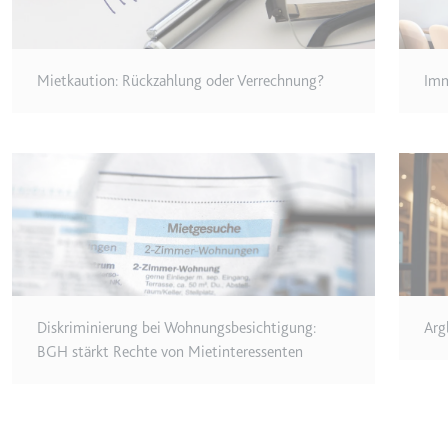
Anbieter:
youtube.co
Zweck:
Speichert d
Videos
Mietkaution: Rückzahlung oder Verrechnung?
Imm
Ablauf:
Sitzung
Typ:
HTTP-Cook
__Secure-YNID
Anbieter:
youtube.co
Zweck:
Wird verwend
Ablauf:
180 Tage
Typ:
HTTP-Cook
Diskriminierung bei Wohnungsbesichtigung:
Arg
BGH stärkt Rechte von Mietinteressenten
LAST_RESULT_ENTRY_K
Anbieter:
youtube.co
Zweck:
Wird verwend