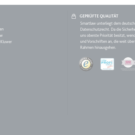
GEPRÜFTE QUALITÄT
ie
aw
Smartlaw unterliegt dem deutsc
en
Datenschutzrecht. Da die Sicherhe
aw
uns oberste Priorität besitzt, wen
RequestsStore
und Vorschriften an, die weit über
 Kluwer
Rahmen hinausgehen.
m
et, um die Interaktion der Nutzer mit eingebetteten Inhalten zu verfo
Quality
ase#SWHealthLog
m
ür die Implementierung und Funktionalität von YouTube-Videoinhalten