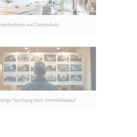
m
ie Benutzereinstellungen beim Abruf eines auf anderen Webseiten inte
obilienfotos und Datenschutz
ie
m
et, um die Interaktion der Nutzer mit eingebetteten Inhalten zu verfo
ie
listige Täuschung beim Immobilienkauf
EY
m
et, um die Interaktion der Nutzer mit eingebetteten Inhalten zu verfo