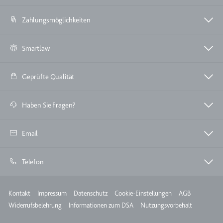
eingebetteten Inhalten zu
verfolgen.
Zahlungsmöglichkeiten
Ablauf:
Beständig
Smartlaw
Typ:
IndexedDB
Geprüfte Qualität
Haben Sie Fragen?
Email
Telefon
Meta
Kontakt
Impressum
Datenschutz
Cookie-Einstellungen
AGB
Widerrufsbelehrung
Informationen zum DSA
Nutzungsvorbehalt