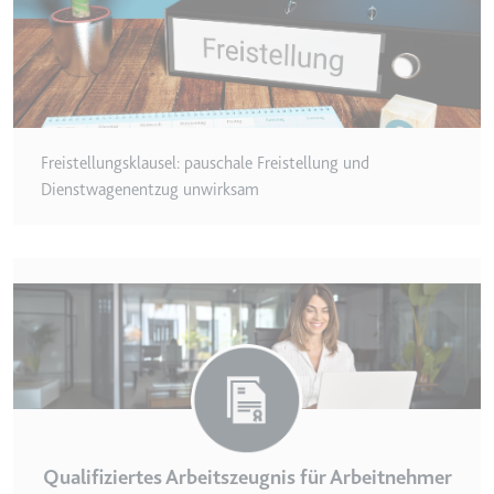
Zweck:
Wird verwendet, um die
Interaktion der Nutzer mit
eingebetteten Inhalten zu
verfolgen.
Ablauf:
Beständig
Freistellungsklausel: pauschale Freistellung und
Typ:
IndexedDB
Dienstwagenentzug unwirksam
ServiceWorkerLogsDatabase#SWHealthLog
Anbieter:
youtube.com
Zweck:
Notwendig für die
Implementierung und
Funktionalität von YouTube-
Videoinhalten auf der Website.
Ablauf:
Beständig
Typ:
IndexedDB
Qualifiziertes Arbeitszeugnis für Arbeitnehmer