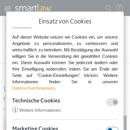
Direkt zum Inhalt
Benutzermenü
Einsatz von Cookies
0800 - 268 4 268 (kostenfrei)
Startseite
Rechtsnews
Rechtstipps Business & Unternehmen
Auf dieser Website setzen wir Cookies ein, um unsere
Sie erreichen unser Service-Team:
Kündigung, Aufhebung & Arbeitszeugnis
Angebote zu personalisieren, zu verbessern und
Montag bis Freitag: 8-18 Uhr
wirtschaftlich zu betreiben. Mit Bestätigung der Auswahl
Keine Rechtsberatung.
willigen Sie in die Verwendung der gewählten Cookies
Unterschrift unterm Arbeitszeugnis: nicht krakelig, nicht diagonal
ein. Diese Auswahl können Sie jederzeit ändern oder
Ihre Einwilligung widerrufen, indem Sie am Ende der
Seite auf "Cookie-Einstellungen" klicken. Weitere
Informationen finden Sie in unseren
Unterschrift unterm Arbeitszeugnis:
Datenschutzhinweisen
.
nicht krakelig, nicht diagonal
Technische Cookies
Kündigung, Aufhebung & Arbeitszeugnis
•
10. Januar 2017
i
Weitere Informationen
Image
Marketing Cookies