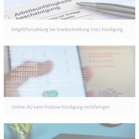
eingebetteten Inhalten zu
verfolgen.
Ablauf:
180 Tage
Typ:
HTTP-Cookie
Entgeltfortzahlung bei Krankschreibung trotz Kündigung
LAST_RESULT_ENTRY_KEY
Anbieter:
youtube.com
Zweck:
Wird verwendet, um die
Interaktion der Nutzer mit
eingebetteten Inhalten zu
verfolgen.
Ablauf:
Sitzung
Online-AU kann fristlose Kündigung rechtfertigen
Typ:
HTTP-Cookie
LogsDatabaseV2:V#||LogsRequestsStore
Anbieter:
youtube.com