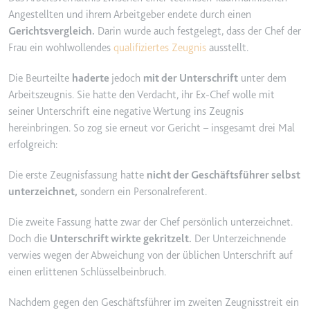
YouTube-Videos zu schätzen.
Angestellten und ihrem Arbeitgeber endete durch einen
Zweck:
Wird verwendet, um Daten zu
Gerichtsvergleich.
Darin wurde auch festgelegt, dass der Chef der
Google Analytics über das Gerät
Ablauf:
180 Tage
Frau ein wohlwollendes
qualifiziertes Zeugnis
ausstellt.
und das Verhalten des Besuchers
Typ:
HTTP-Cookie
zu senden. Erfasst den Besucher
Die Beurteilte
haderte
jedoch
mit der Unterschrift
unter dem
über Geräte und Marketingkanäle
hinweg.
Arbeitszeugnis. Sie hatte den Verdacht, ihr Ex-Chef wolle mit
YSC
seiner Unterschrift eine negative Wertung ins Zeugnis
Ablauf:
2 Jahre
Anbieter:
youtube.com
hereinbringen. So zog sie erneut vor Gericht – insgesamt drei Mal
Typ:
HTTP-Cookie
erfolgreich:
Zweck:
Registriert eine eindeutige ID, um
Statistiken der Videos von
Die erste Zeugnisfassung hatte
nicht der Geschäftsführer selbst
YouTube, die der Benutzer
_ga_#
unterzeichnet,
sondern ein Personalreferent.
gesehen hat, zu behalten.
Anbieter:
smartlaw.de
Ablauf:
Sitzung
Die zweite Fassung hatte zwar der Chef persönlich unterzeichnet.
Zweck:
Wird verwendet, um Daten zu
Typ:
HTTP-Cookie
Doch die
Unterschrift wirkte gekritzelt.
Der Unterzeichnende
Google Analytics über das Gerät
verwies wegen der Abweichung von der üblichen Unterschrift auf
und das Verhalten des Besuchers
einen erlittenen Schlüsselbeinbruch.
zu senden. Erfasst den Besucher
über Geräte und Marketingkanäle
Nachdem gegen den Geschäftsführer im zweiten Zeugnisstreit ein
hinweg.