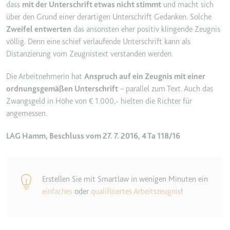
Anbieter:
www.googletagmanager.com
dass
mit der Unterschrift etwas nicht stimmt
und macht sich
über den Grund einer derartigen Unterschrift Gedanken. Solche
Zweck:
Verfolgt die Konversionsrate
Zweifel entwerten
das ansonsten eher positiv klingende Zeugnis
zwischen dem Nutzer und den
Werbebannern auf der Website -
völlig. Denn eine schief verlaufende Unterschrift kann als
Dies dient der Optimierung der
Distanzierung vom Zeugnistext verstanden werden.
Relevanz der Werbung auf der
Website.
Die Arbeitnehmerin hat
Anspruch auf ein Zeugnis mit einer
ordnungsgemäßen Unterschrift
– parallel zum Text. Auch das
Ablauf:
Beständig
Zwangsgeld in Höhe von € 1.000,- hielten die Richter für
Typ:
HTML Local Storage
angemessen.
LAG Hamm, Beschluss vom 27. 7. 2016, 4 Ta 118/16
__Secure-ROLLOUT_TOKEN
Anbieter:
youtube.com
Zweck:
Wird verwendet, um die
Erstellen Sie mit Smartlaw in wenigen Minuten ein
Interaktion der Nutzer mit
einfaches
oder
qualifiziertes Arbeitszeugnis
!
eingebetteten Inhalten zu
verfolgen.
Ablauf:
180 Tage