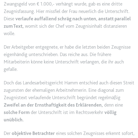
Zwangsgeld von € 1.000,- verhängt wurde, gab es eine dritte
Ablauf:
2 Jahre
Zeugnisfassung. Hier missfiel der Frau neuerlich die Unterschrift.
Typ:
HTTP-Cookie
Diese
verlaufe auffallend schräg nach unten, anstatt parallel
zum Text,
womit sich der Chef vom Zeugnisinhalt distanzieren
wolle.
_gcl_au
Anbieter:
smartlaw.de
Der Arbeitgeber entgegnete, er habe die letzten beiden Zeugnisse
eigenhändig unterschrieben. Das reiche aus. Die frühere
Zweck:
Wird verwendet, um die Effizienz
Mitarbeiterin könne keine Unterschrift verlangen, die ihr auch
der Werbeaktivitäten der Website
gefalle.
zu messen, indem Daten über die
Conversion-Rate der Anzeigen der
Doch das Landesarbeitsgericht Hamm entschied auch diesen Streit
Website über mehrere Websites
hinweg gesammelt werden.
zugunsten der ehemaligen Arbeitnehmerin. Eine diagonal zum
Zeugnistext verlaufende Unterschrift begründet regelmäßig
Ablauf:
3 Monate
Zweifel an der Ernsthaftigkeit des Erklärenden,
denn eine
Typ:
HTTP-Cookie
solche Form
der Unterschrift ist im Rechtsverkehr
völlig
unüblich.
_gcl_ls
Der
objektive Betrachter
eines solchen Zeugnisses erkennt sofort,