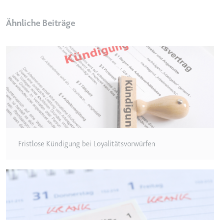
Typ:
HTTP-Cookie
Ähnliche Beiträge
__Secure-YEC
Anbieter:
youtube.com
Zweck:
Speichert die
Benutzereinstellungen beim Abruf
eines auf anderen Webseiten
integrierten Youtube-Videos
Ablauf:
Sitzung
Typ:
HTTP-Cookie
Fristlose Kündigung bei Loyalitätsvorwürfen
__Secure-YNID
Anbieter:
youtube.com
Zweck:
Wird verwendet, um die
Interaktion der Nutzer mit