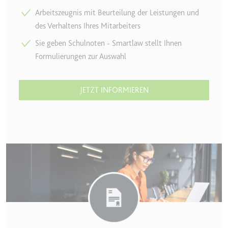
Arbeitszeugnis mit Beurteilung der Leistungen und
TESTCOOKIESENABLED
des Verhaltens Ihres Mitarbeiters
Anbieter:
youtube.com
Sie geben Schulnoten - Smartlaw stellt Ihnen
Zweck:
Wird verwendet, um die
Formulierungen zur Auswahl
Interaktion der Nutzer mit
eingebetteten Inhalten zu
verfolgen.
JETZT INFORMIEREN
Ablauf:
1 Tag
Typ:
HTTP-Cookie
yt-icons-last-purged
Anbieter:
youtube.com
Zweck:
Notwendig für die
Implementierung und
Funktionalität von YouTube-
Videoinhalten auf der Website.