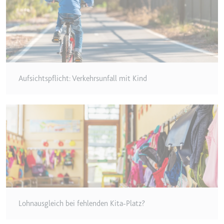
Anbieter:
www.googletagmanager.com
Zweck:
Verfolgt die Konversionsrate
zwischen dem Nutzer und den
Werbebannern auf der Website -
Dies dient der Optimierung der
Relevanz der Werbung auf der
Website.
Aufsichtspflicht: Verkehrsunfall mit Kind
Ablauf:
Beständig
Typ:
HTML Local Storage
__Secure-ROLLOUT_TOKEN
Anbieter:
youtube.com
Zweck:
Wird verwendet, um die
Interaktion der Nutzer mit
eingebetteten Inhalten zu
verfolgen.
Lohnausgleich bei fehlenden Kita-Platz?
Ablauf:
180 Tage