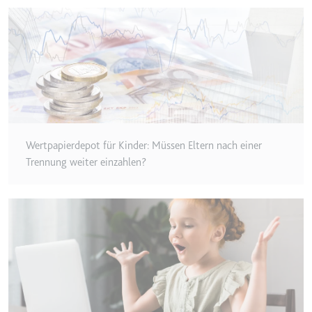
Typ:
HTTP-Cookie
__Secure-YEC
Anbieter:
youtube.com
Zweck:
Speichert die
Benutzereinstellungen beim Abruf
eines auf anderen Webseiten
Wertpapierdepot für Kinder: Müssen Eltern nach einer
integrierten Youtube-Videos
Trennung weiter einzahlen?
Ablauf:
Sitzung
Typ:
HTTP-Cookie
__Secure-YNID
Anbieter:
youtube.com
Zweck:
Wird verwendet, um die
Interaktion der Nutzer mit