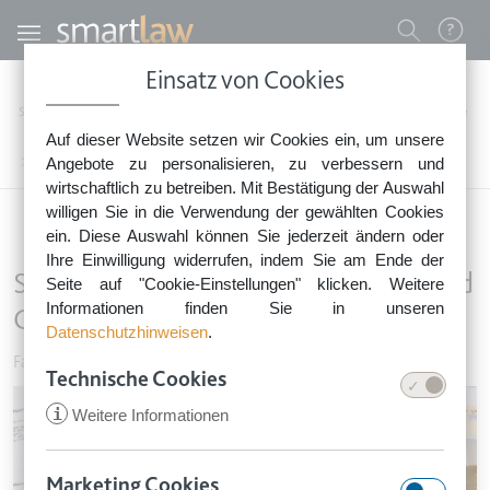
Direkt zum Inhalt
Benutzermenü
Einsatz von Cookies
0800 - 268 4 268 (kostenfrei)
Startseite
Rechtsnews
Rechtstipps Familie & Privates
Familie & Vorsorge
Auf dieser Website setzen wir Cookies ein, um unsere
Sie erreichen unser Service-Team:
Sonderkündigungsrecht bei Strom und Gas auch bei Preiserhöhung
Angebote zu personalisieren, zu verbessern und
Montag bis Freitag: 8-18 Uhr
wirtschaftlich zu betreiben. Mit Bestätigung der Auswahl
Keine Rechtsberatung.
willigen Sie in die Verwendung der gewählten Cookies
ein. Diese Auswahl können Sie jederzeit ändern oder
Ihre Einwilligung widerrufen, indem Sie am Ende der
Sonderkündigungsrecht bei Strom und
Seite auf "Cookie-Einstellungen" klicken. Weitere
Informationen finden Sie in unseren
Gas auch bei Preiserhöhung
Datenschutzhinweisen
.
Familie & Vorsorge
•
14. April 2022
Technische Cookies
Image
i
Weitere Informationen
Marketing Cookies