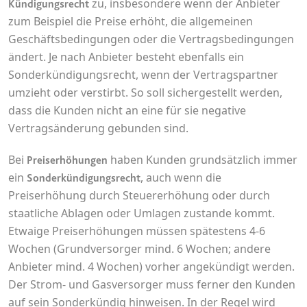
zu,
insbesondere wenn der Anbieter
Kündigungsrecht
YouTube-Videos zu schätzen.
Zweck:
Wird verwendet, um Daten zu
zum Beispiel die Preise erhöht
,
die allgemeinen
Google Analytics über das Gerät
Ablauf:
180 Tage
Geschäftsbedingungen oder die Vertragsbedingungen
und das Verhalten des Besuchers
ändert. Je nach Anbieter besteht ebenfalls ein
Typ:
HTTP-Cookie
zu senden. Erfasst den Besucher
Sonderkündigungsrecht, wenn der Vertragspartner
über Geräte und Marketingkanäle
umzieht oder verstirbt. So soll sichergestellt werden,
hinweg.
YSC
dass die Kunden nicht an eine für sie negative
Ablauf:
2 Jahre
Anbieter:
youtube.com
Vertragsänderung gebunden sind.
Typ:
HTTP-Cookie
Zweck:
Registriert eine eindeutige ID, um
Bei
haben Kunden grundsätzlich immer
Preiserhöhungen
Statistiken der Videos von
YouTube, die der Benutzer
ein
, auch wenn die
Sonderkündigungsrecht
_ga_#
gesehen hat, zu behalten.
Preiserhöhung durch Steuererhöhung oder durch
Anbieter:
smartlaw.de
staatliche Ablagen oder Umlagen zustande kommt.
Ablauf:
Sitzung
Zweck:
Wird verwendet, um Daten zu
Etwaige Preiserhöhungen müssen spätestens 4-6
Typ:
HTTP-Cookie
Google Analytics über das Gerät
Wochen (Grundversorger mind. 6 Wochen; andere
und das Verhalten des Besuchers
Anbieter mind. 4 Wochen) vorher angekündigt werden.
zu senden. Erfasst den Besucher
Der Strom- und Gasversorger muss ferner den Kunden
über Geräte und Marketingkanäle
hinweg.
auf sein Sonderkündig hinweisen. In der Regel wird