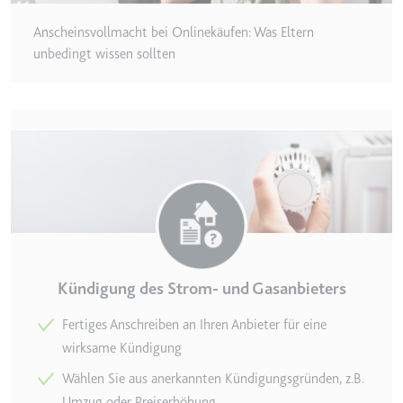
eingebetteten Inhalten zu
verfolgen.
Anscheinsvollmacht bei Onlinekäufen: Was Eltern
Ablauf:
180 Tage
unbedingt wissen sollten
Typ:
HTTP-Cookie
LAST_RESULT_ENTRY_KEY
Anbieter:
youtube.com
Zweck:
Wird verwendet, um die
Interaktion der Nutzer mit
eingebetteten Inhalten zu
verfolgen.
Ablauf:
Sitzung
Kündigung des Strom- und Gasanbieters
Typ:
HTTP-Cookie
Fertiges Anschreiben an Ihren An­bieter für eine
wirksame Kündigung
LogsDatabaseV2:V#||LogsRequestsStore
Wählen Sie aus anerkannten Kündigungs­gründen, z.B.
Anbieter:
youtube.com
Umzug oder Preiserhöhung