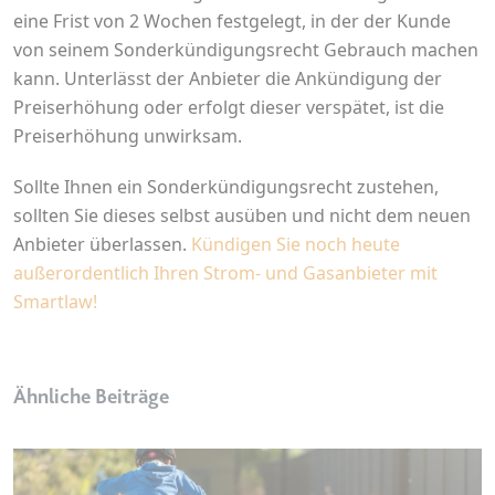
eine Frist von 2 Wochen festgelegt, in der der Kunde
Ablauf:
2 Jahre
von seinem Sonderkündigungsrecht Gebrauch machen
Typ:
HTTP-Cookie
kann. Unterlässt der Anbieter die Ankündigung der
Preiserhöhung oder erfolgt dieser verspätet, ist die
Preiserhöhung unwirksam.
_gcl_au
Anbieter:
smartlaw.de
Sollte Ihnen ein Sonderkündigungsrecht zustehen,
Zweck:
Wird verwendet, um die Effizienz
sollten Sie dieses
selbst ausüben und nicht dem neuen
der Werbeaktivitäten der Website
Anbieter überlassen.
Kündigen Sie noch heute
zu messen, indem Daten über die
außerordentlich Ihren Strom- und Gasanbieter mit
Conversion-Rate der Anzeigen der
Website über mehrere Websites
Smartlaw!
hinweg gesammelt werden.
Ablauf:
3 Monate
Typ:
HTTP-Cookie
Ähnliche Beiträge
_gcl_ls