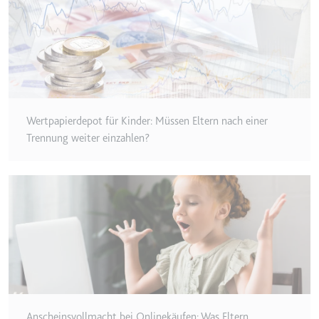
Typ:
HTTP-Cookie
__Secure-YEC
Anbieter:
youtube.com
Zweck:
Speichert die
Benutzereinstellungen beim Abruf
Wertpapierdepot für Kinder: Müssen Eltern nach einer
eines auf anderen Webseiten
Trennung weiter einzahlen?
integrierten Youtube-Videos
Ablauf:
Sitzung
Typ:
HTTP-Cookie
__Secure-YNID
Anbieter:
youtube.com
Zweck:
Wird verwendet, um die
Interaktion der Nutzer mit
Anscheinsvollmacht bei Onlinekäufen: Was Eltern