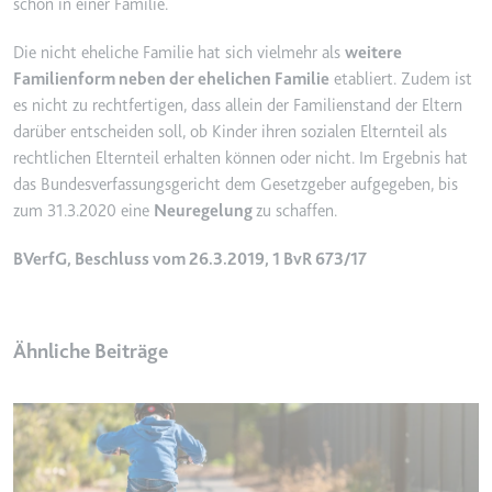
schon in einer Familie.
Ablauf:
2 Jahre
Die nicht eheliche Familie hat sich vielmehr als
weitere
Typ:
HTTP-Cookie
Familienform neben der ehelichen Familie
etabliert. Zudem ist
es nicht zu rechtfertigen, dass allein der Familienstand der Eltern
darüber entscheiden soll, ob Kinder ihren sozialen Elternteil als
_gcl_au
rechtlichen Elternteil erhalten können oder nicht. Im Ergebnis hat
Anbieter:
smartlaw.de
das Bundesverfassungsgericht dem Gesetzgeber aufgegeben, bis
Zweck:
Wird verwendet, um die Effizienz
zum 31.3.2020 eine
Neuregelung
zu schaffen.
der Werbeaktivitäten der Website
zu messen, indem Daten über die
BVerfG, Beschluss vom 26.3.2019, 1 BvR 673/17
Conversion-Rate der Anzeigen der
Website über mehrere Websites
hinweg gesammelt werden.
Ähnliche Beiträge
Ablauf:
3 Monate
Typ:
HTTP-Cookie
_gcl_ls