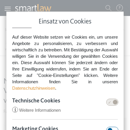
Direkt zum Inhalt
Benutzermenü
Einsatz von Cookies
0800 - 268 4 268 (kostenfrei)
Startseite
Rechtsnews
Rechtstipps Familie & Privates
Familie & Vorsorge
Auf dieser Website setzen wir Cookies ein, um unsere
Sie erreichen unser Service-Team:
Nicht eheliche Lebensgemeinschaft: Verbot der Stiefkindadoption ist
Angebote zu personalisieren, zu verbessern und
Montag bis Freitag: 8-18 Uhr
verfassungswidrig
wirtschaftlich zu betreiben. Mit Bestätigung der Auswahl
Keine Rechtsberatung.
willigen Sie in die Verwendung der gewählten Cookies
ein. Diese Auswahl können Sie jederzeit ändern oder
Ihre Einwilligung widerrufen, indem Sie am Ende der
Seite auf "Cookie-Einstellungen" klicken. Weitere
Nicht eheliche Lebensgemeinschaft:
Informationen finden Sie in unseren
Datenschutzhinweisen
.
Verbot der Stiefkindadoption ist
verfassungswidrig
Technische Cookies
i
Weitere Informationen
Familie & Vorsorge
•
24. Mai 2019
Image
Marketing Cookies