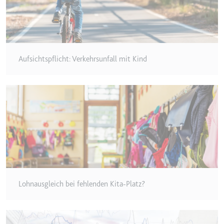
Anbieter:
www.googletagmanager.com
Zweck:
Verfolgt die Konversionsrate
zwischen dem Nutzer und den
Werbebannern auf der Website -
Dies dient der Optimierung der
Aufsichtspflicht: Verkehrsunfall mit Kind
Relevanz der Werbung auf der
Website.
Ablauf:
Beständig
Typ:
HTML Local Storage
__Secure-ROLLOUT_TOKEN
Anbieter:
youtube.com
Zweck:
Wird verwendet, um die
Interaktion der Nutzer mit
Lohnausgleich bei fehlenden Kita-Platz?
eingebetteten Inhalten zu
verfolgen.
Ablauf:
180 Tage