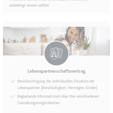
eingebetteten Inhalten zu
unbedingt wissen sollten
verfolgen.
Ablauf:
180 Tage
Typ:
HTTP-Cookie
LAST_RESULT_ENTRY_KEY
Anbieter:
youtube.com
Zweck:
Wird verwendet, um die
Interaktion der Nutzer mit
eingebetteten Inhalten zu
Lebenspartnerschaftsvertrag
verfolgen.
Ablauf:
Sitzung
Berücksichtigung der individuellen Situation der
Typ:
HTTP-Cookie
Lebenspartner (Berufstätigkeit, Vermögen, Kinder)
Begleitende Informationen über Ihre verschiedenen
Gestaltungsmöglichkeiten
LogsDatabaseV2:V#||LogsRequestsStore
Anbieter:
youtube.com