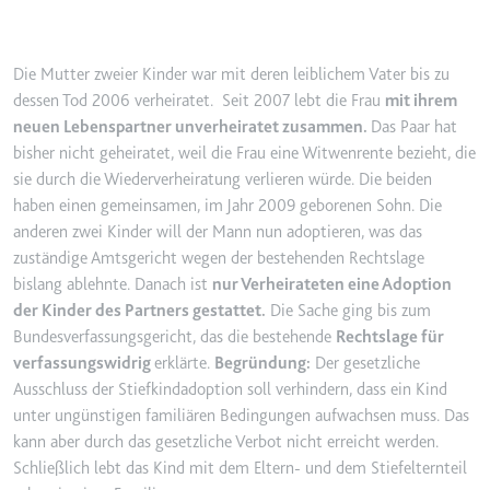
YouTube-Videos zu schätzen.
Zweck:
Wird verwendet, um Daten zu
Google Analytics über das Gerät
Ablauf:
180 Tage
Die Mutter zweier Kinder war mit deren leiblichem Vater bis zu
und das Verhalten des Besuchers
Typ:
HTTP-Cookie
zu senden. Erfasst den Besucher
dessen Tod 2006 verheiratet. Seit 2007 lebt die Frau
mit ihrem
über Geräte und Marketingkanäle
neuen Lebenspartner unverheiratet zusammen.
Das Paar hat
hinweg.
bisher nicht geheiratet, weil die Frau eine Witwenrente bezieht, die
YSC
sie durch die Wiederverheiratung verlieren würde. Die beiden
Ablauf:
2 Jahre
Anbieter:
youtube.com
haben einen gemeinsamen, im Jahr 2009 geborenen Sohn. Die
Typ:
HTTP-Cookie
anderen zwei Kinder will der Mann nun adoptieren, was das
Zweck:
Registriert eine eindeutige ID, um
Statistiken der Videos von
zuständige Amtsgericht wegen der bestehenden Rechtslage
YouTube, die der Benutzer
bislang ablehnte. Danach ist
nur Verheirateten eine Adoption
_ga_#
gesehen hat, zu behalten.
der Kinder des Partners gestattet.
Die Sache ging bis zum
Anbieter:
smartlaw.de
Bundesverfassungsgericht, das die bestehende
Rechtslage für
Ablauf:
Sitzung
Zweck:
Wird verwendet, um Daten zu
verfassungswidrig
erklärte.
Begründung:
Der gesetzliche
Typ:
HTTP-Cookie
Google Analytics über das Gerät
Ausschluss der Stiefkindadoption soll verhindern, dass ein Kind
und das Verhalten des Besuchers
unter ungünstigen familiären Bedingungen aufwachsen muss. Das
zu senden. Erfasst den Besucher
kann aber durch das gesetzliche Verbot nicht erreicht werden.
über Geräte und Marketingkanäle
Schließlich lebt das Kind mit dem Eltern- und dem Stiefelternteil
hinweg.