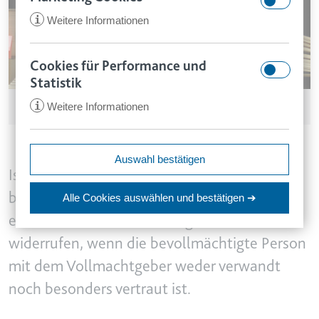
i
Weitere Informationen
Cookies für Performance und
CookieConsent
Statistik
Anbieter:
app.smartlaw.de
Şкץαηđรτα® / stock.adobe.com
i
Weitere Informationen
www.smartlaw.de
Zweck:
Speichert den Zustimmungsstatus
des Benutzers für Cookies auf der
ccm/collect
Auswahl bestätigen
aktuellen Domäne.
Ist für eine demente Person ein Betreuer
Anbieter:
google.com
Ablauf:
1 Jahr
bestellt worden, so kann dieser eine zuvor
Alle Cookies auswählen
und bestätigen ➔
Zweck:
Anstehend
Typ:
HTTP-Cookie
erteilte umfassende Vorsorgevollmacht
Ablauf:
Sitzung
widerrufen, wenn die bevollmächtigte Person
Typ:
Pixel-Tracker
VISITOR_INFO1_LIVE
mit dem Vollmachtgeber weder verwandt
Anbieter:
youtube.com
noch besonders vertraut ist.
_ga
Zweck:
Versucht, die Benutzerbandbreite
Anbieter:
smartlaw.de
auf Seiten mit integrierten