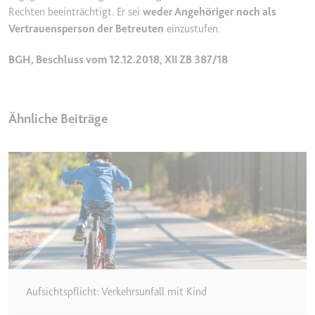
Rechten beeinträchtigt. Er sei
weder Angehöriger noch als
Ablauf:
2 Jahre
Vertrauensperson der Betreuten
einzustufen.
Typ:
HTTP-Cookie
BGH, Beschluss vom 12.12.2018, XII ZB 387/18
_gcl_au
Anbieter:
smartlaw.de
Ähnliche Beiträge
Zweck:
Wird verwendet, um die Effizienz
der Werbeaktivitäten der Website
zu messen, indem Daten über die
Conversion-Rate der Anzeigen der
Website über mehrere Websites
hinweg gesammelt werden.
Ablauf:
3 Monate
Typ:
HTTP-Cookie
Aufsichtspflicht: Verkehrsunfall mit Kind
_gcl_ls