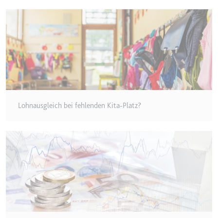
Anbieter:
www.googletagmanager.com
Zweck:
Verfolgt die Konversionsrate
zwischen dem Nutzer und den
Werbebannern auf der Website -
Dies dient der Optimierung der
Relevanz der Werbung auf der
Website.
Ablauf:
Beständig
Typ:
HTML Local Storage
Lohnausgleich bei fehlenden Kita-Platz?
__Secure-ROLLOUT_TOKEN
Anbieter:
youtube.com
Zweck:
Wird verwendet, um die
Interaktion der Nutzer mit
eingebetteten Inhalten zu
verfolgen.
Ablauf:
180 Tage