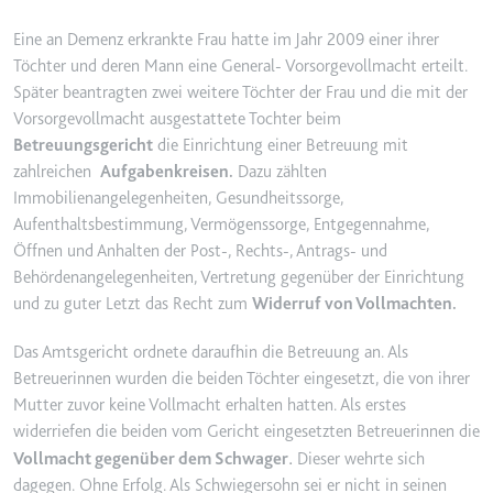
YouTube-Videos zu schätzen.
Zweck:
Wird verwendet, um Daten zu
Eine an Demenz erkrankte Frau hatte im Jahr 2009 einer ihrer
Google Analytics über das Gerät
Ablauf:
180 Tage
Töchter und deren Mann eine General- Vorsorgevollmacht erteilt.
und das Verhalten des Besuchers
Später beantragten zwei weitere Töchter der Frau und die mit der
Typ:
HTTP-Cookie
zu senden. Erfasst den Besucher
Vorsorgevollmacht ausgestattete Tochter beim
über Geräte und Marketingkanäle
Betreuungsgericht
die Einrichtung einer Betreuung mit
hinweg.
YSC
zahlreichen
Aufgabenkreisen.
Dazu zählten
Ablauf:
2 Jahre
Immobilienangelegenheiten, Gesundheitssorge,
Anbieter:
youtube.com
Typ:
HTTP-Cookie
Aufenthaltsbestimmung, Vermögenssorge, Entgegennahme,
Zweck:
Registriert eine eindeutige ID, um
Öffnen und Anhalten der Post-, Rechts-, Antrags- und
Statistiken der Videos von
Behördenangelegenheiten, Vertretung gegenüber der Einrichtung
YouTube, die der Benutzer
_ga_#
und zu guter Letzt das Recht zum
Widerruf von Vollmachten.
gesehen hat, zu behalten.
Anbieter:
smartlaw.de
Ablauf:
Sitzung
Das Amtsgericht ordnete daraufhin die Betreuung an. Als
Zweck:
Wird verwendet, um Daten zu
Typ:
HTTP-Cookie
Betreuerinnen wurden die beiden Töchter eingesetzt, die von ihrer
Google Analytics über das Gerät
Mutter zuvor keine Vollmacht erhalten hatten. Als erstes
und das Verhalten des Besuchers
widerriefen die beiden vom Gericht eingesetzten Betreuerinnen die
zu senden. Erfasst den Besucher
.
über Geräte und Marketingkanäle
Vollmacht gegenüber dem Schwager
Dieser wehrte sich
hinweg.
dagegen. Ohne Erfolg. Als Schwiegersohn sei er nicht in seinen