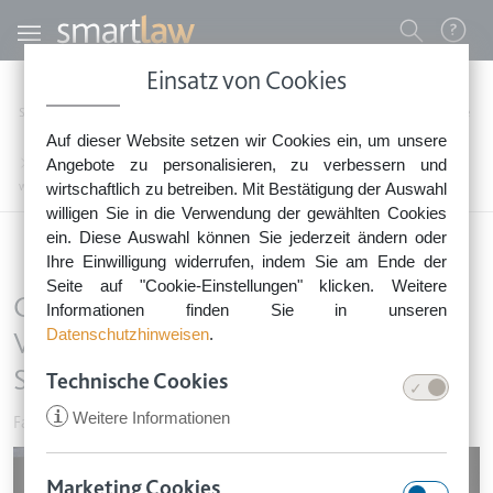
Direkt zum Inhalt
Benutzermenü
Einsatz von Cookies
0800 - 268 4 268 (kostenfrei)
Startseite
Rechtsnews
Rechtstipps Familie & Privates
Familie & Vorsorge
Auf dieser Website setzen wir Cookies ein, um unsere
Sie erreichen unser Service-Team:
Gerichtlich bestellter Betreuer kann Vorsorgevollmacht des Schwiegersohns
Angebote zu personalisieren, zu verbessern und
Montag bis Freitag: 8-18 Uhr
widerrufen
wirtschaftlich zu betreiben. Mit Bestätigung der Auswahl
Keine Rechtsberatung.
willigen Sie in die Verwendung der gewählten Cookies
ein. Diese Auswahl können Sie jederzeit ändern oder
Ihre Einwilligung widerrufen, indem Sie am Ende der
Seite auf "Cookie-Einstellungen" klicken. Weitere
Gerichtlich bestellter Betreuer kann
Informationen finden Sie in unseren
Datenschutzhinweisen
.
Vorsorgevollmacht des
Schwiegersohns widerrufen
Technische Cookies
i
Weitere Informationen
Familie & Vorsorge
•
25. Februar 2019
Image
Marketing Cookies