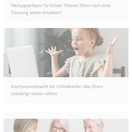
Wertpapierdepot für Kinder: Müssen Eltern nach einer
Typ:
HTTP-Cookie
Trennung weiter einzahlen?
__Secure-YEC
Anbieter:
youtube.com
Zweck:
Speichert die
Benutzereinstellungen beim Abruf
eines auf anderen Webseiten
integrierten Youtube-Videos
Ablauf:
Sitzung
Typ:
HTTP-Cookie
Anscheinsvollmacht bei Onlinekäufen: Was Eltern
unbedingt wissen sollten
__Secure-YNID
Anbieter:
youtube.com
Zweck:
Wird verwendet, um die
Interaktion der Nutzer mit