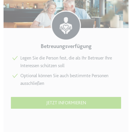
Zweck:
Wird verwendet, um die
Interaktion der Nutzer mit
eingebetteten Inhalten zu
verfolgen.
Ablauf:
Beständig
Betreuungsverfügung
Typ:
IndexedDB
Legen Sie die Person fest, die als Ihr Betreuer Ihre
Interessen schützen soll
ServiceWorkerLogsDatabase#SWHealthLog
Anbieter:
youtube.com
Optional können Sie auch bestimmte Personen
ausschließen
Zweck:
Notwendig für die
Implementierung und
Funktionalität von YouTube-
JETZT INFORMIEREN
Videoinhalten auf der Website.
Ablauf:
Beständig
Typ:
IndexedDB