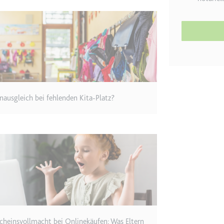
etagmanager.com
e Konversionsrate zwischen dem Nutzer und den Werbebannern auf de
rung der Relevanz der Werbung auf der Website.
 Storage
nausgleich bei fehlenden Kita-Platz?
EN
m
et, um die Interaktion der Nutzer mit eingebetteten Inhalten zu verfo
ie
cheinsvollmacht bei Onlinekäufen: Was Eltern