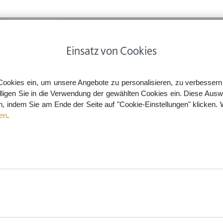
ps
Rechtsnews
Preise
Smartlaw Professional
Einsatz von Cookies
Ehewohnungszuweisungsverfahren: Ausgezogener Ex-Partner muss an Entlassung aus dem 
Cookies ein, um unsere Angebote zu personalisieren, zu verbessern u
lligen Sie in die Verwendung der gewählten Cookies ein. Diese Ausw
en, indem Sie am Ende der Seite auf "Cookie-Einstellungen" klicken. 
ahren: Ausgezogener Ex-Pa
en
.
rtrag mitwirken
aw.de