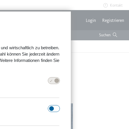
Kontakt
Benutzerme
Login
Registrieren
Mietvertrag mitwirken
nd wirtschaftlich zu betreiben.
ahl können Sie jederzeit ändern
Weitere Informationen finden Sie
rtner muss an