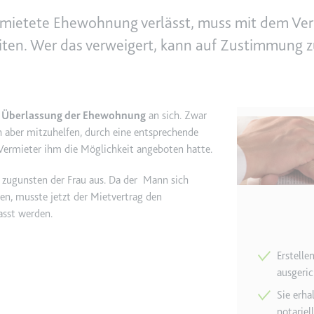
mietete Ehewohnung verlässt, muss mit dem Ver
en. Wer das verweigert, kann auf Zustimmung z
e
ie
det, um Daten zu Google Analytics über das Gerät und das Verhalt
asst den Besucher über Geräte und Marketingkanäle hinweg.
Überlassung der Ehewohnung
an sich. Zwar
ie
h aber mitzuhelfen, durch eine entsprechende
Vermieter ihm die Möglichkeit angeboten hatte.
zugunsten der Frau aus. Da der Mann sich
en, musste jetzt der Mietvertrag den
e
asst werden.
det, um die Effizienz der Werbeaktivitäten der Website zu messen, 
-Rate der Anzeigen der Website über mehrere Websites hinweg ges
Erstelle
ausgeric
ie
Sie erha
notarie