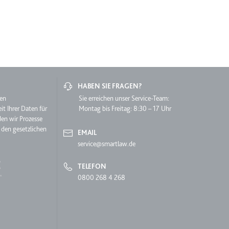
grierten Youtube-
HABEN SIE FRAGEN?
hen
Sie erreichen unser Service-Team:
it Ihrer Daten für
Montag bis Freitag: 8:30 – 17 Uhr
den wir Prozesse
 den gesetzlichen
lgen.
EMAIL
service@smartlaw.de
TELEFON
0800 268 4 268
lgen.