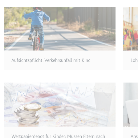
_gcl_ls
Anbieter:
www.googl
Zweck:
Verfolgt di
der Optimie
Ablauf:
Beständig
Typ:
HTML Local
Aufsichtspflicht: Verkehrsunfall mit Kind
Loh
__Secure-ROLLOUT_TOK
Anbieter:
youtube.co
Zweck:
Wird verwend
Ablauf:
180 Tage
Typ:
HTTP-Cook
__Secure-YEC
Wertpapierdepot für Kinder: Müssen Eltern nach
Ans