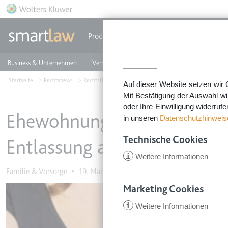
Direkt zum Inhalt
Produkte
Einzeldokumente
Rechtstip
Business & Unternehmen
Vermieten & Immobilien
Familie & Privates
Startseite
Rechtsnews
Rechtstipps Familie & Privates
Familie & Vorsorge
Auf dieser Website setzen wir 
Mit Bestätigung der Auswahl wi
oder Ihre Einwilligung widerruf
Ehewohnungszuweisungsverf
in unseren
Datenschutzhinweis
Technische Cookies
Entlassung aus dem Mietve
i
Weitere Informationen
Familie & Vorsorge
•
19. Mai 2021
Marketing Cookies
Image
i
Weitere Informationen
CookieConsent
Anbieter:
app.smartl