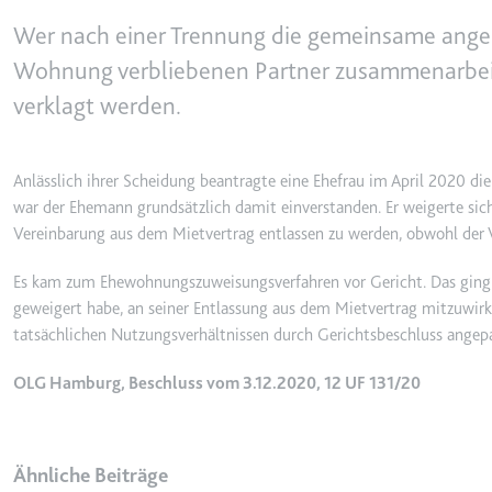
behalten.
Wer nach einer Trennung die gemeinsame ange
Ablauf:
Sitzung
_ga_#
Wohnung verbliebenen Partner zusammenarbeit
Anbieter:
smartlaw.d
Typ:
HTTP-Cook
verklagt werden.
Zweck:
Wird verwen
senden. Erf
Ablauf:
2 Jahre
Anlässlich ihrer Scheidung beantragte eine Ehefrau im April 2020 die
Typ:
HTTP-Cook
war der Ehemann grundsätzlich damit einverstanden. Er weigerte sic
Vereinbarung aus dem Mietvertrag entlassen zu werden, obwohl der 
Es kam zum Ehewohnungszuweisungsverfahren vor Gericht. Das ging 
_gcl_au
geweigert habe, an seiner Entlassung aus dem Mietvertrag mitzuwirk
Anbieter:
smartlaw.d
tatsächlichen Nutzungsverhältnissen durch Gerichtsbeschluss angep
Zweck:
Wird verwen
Conversion
OLG Hamburg, Beschluss vom 3.12.2020, 12 UF 131/20
Ablauf:
3 Monate
Typ:
HTTP-Cook
Ähnliche Beiträge