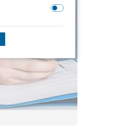
 Domäne.
schätzen.
en des Besuchers zu
enutzer gesehen hat, zu