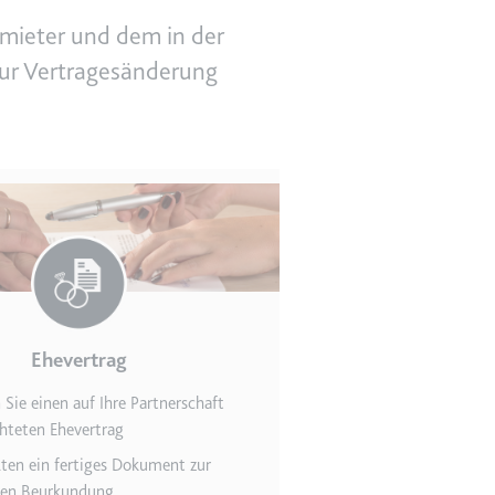
mieter und dem in der
ur Vertragesänderung
en des Besuchers zu
indem Daten über die
Ehevertrag
ammelt werden.
n Sie einen auf Ihre Partnerschaft
hteten Ehevertrag
lten ein fertiges Dokument zur
llen Beurkundung