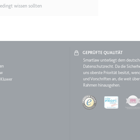
m
edingt wissen sollten
ie Benutzereinstellungen beim Abruf eines auf anderen Webseiten inte
ie
GEPRÜFTE QUALITÄT
aw
Smartlaw unterliegt dem deutsc
en
Datenschutzrecht. Da die Sicherhe
m
aw
uns oberste Priorität besitzt, wen
und Vorschriften an, die weit über
 Kluwer
et, um die Interaktion der Nutzer mit eingebetteten Inhalten zu verfo
Rahmen hinausgehen.
Quality
ie
EY
m
et, um die Interaktion der Nutzer mit eingebetteten Inhalten zu verfo