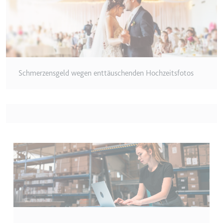
eingebetteten Inhalten zu
verfolgen.
Ablauf:
180 Tage
Typ:
HTTP-Cookie
Schmerzensgeld wegen enttäuschenden Hochzeitsfotos
LAST_RESULT_ENTRY_KEY
Anbieter:
youtube.com
Zweck:
Wird verwendet, um die
Interaktion der Nutzer mit
eingebetteten Inhalten zu
verfolgen.
Ablauf:
Sitzung
Typ:
HTTP-Cookie
LogsDatabaseV2:V#||LogsRequestsStore
Anbieter:
youtube.com