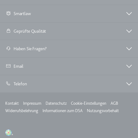
TESTCOOKIESENABLED
Smartlaw
Anbieter:
youtube.com
Zweck:
Wird verwendet, um die
Geprüfte Qualität
Interaktion der Nutzer mit
eingebetteten Inhalten zu
Haben Sie Fragen?
verfolgen.
Ablauf:
1 Tag
Email
Typ:
HTTP-Cookie
Telefon
yt-icons-last-purged
Anbieter:
youtube.com
Meta
Kontakt
Impressum
Datenschutz
Cookie-Einstellungen
AGB
Zweck:
Notwendig für die
Widerrufsbelehrung
Informationen zum DSA
Nutzungsvorbehalt
Implementierung und
Funktionalität von YouTube-
Videoinhalten auf der Website.