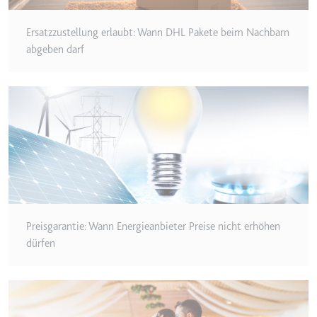
Typ:
HTTP-Cookie
Ersatzzustellung erlaubt: Wann DHL Pakete beim Nachbarn
abgeben darf
__Secure-YEC
Anbieter:
youtube.com
Zweck:
Speichert die
Benutzereinstellungen beim Abruf
eines auf anderen Webseiten
integrierten Youtube-Videos
Ablauf:
Sitzung
Typ:
HTTP-Cookie
Preisgarantie: Wann Energieanbieter Preise nicht erhöhen
dürfen
__Secure-YNID
Anbieter:
youtube.com
Zweck:
Wird verwendet, um die
Interaktion der Nutzer mit