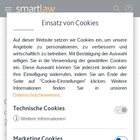
Direkt zum Inhalt
Benutzermenü
Einsatz von Cookies
0800 - 268 4 268 (kostenfrei)
Startseite
Rechtsnews
Rechtstipps Familie & Privates
Auf dieser Website setzen wir Cookies ein, um unsere
Sie erreichen unser Service-Team:
Dienstleistung, Handel & Privatverkäufe
Angebote zu personalisieren, zu verbessern und
Montag bis Freitag: 8-18 Uhr
wirtschaftlich zu betreiben. Mit Bestätigung der Auswahl
Keine Rechtsberatung.
willigen Sie in die Verwendung der gewählten Cookies
Online-Handel: „Sofortüberweisung“ darf nicht der einzige Gratis-Zahlungsweg
ein. Diese Auswahl können Sie jederzeit ändern oder
sein
Ihre Einwilligung widerrufen, indem Sie am Ende der
Seite auf "Cookie-Einstellungen" klicken. Weitere
Informationen finden Sie in unseren
Datenschutzhinweisen
.
Online-Handel: „Sofortüberweisung“
Technische Cookies
darf nicht der einzige Gratis-
i
Weitere Informationen
Zahlungsweg sein
Dienstleistung, Handel & Privatverkäufe
•
9. Oktober 2017
Marketing Cookies