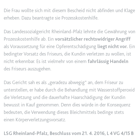
Ablauf:
2 Jahre
Die Frau wollte sich mit diesem Bescheid nicht abfinden und Klage
Typ:
HTTP-Cookie
erheben. Dazu beantragte sie Prozesskostenhilfe.
Das Landessozialgericht Rheinland-Pfalz lehnte die Gewährung von
_gcl_au
Prozesskostenhilfe ab. Ein
vorsätzlicher rechtswidriger Angriff
Anbieter:
smartlaw.de
als Voraussetzung für eine Opferentschädigung
liegt nicht vor.
Ein
bedingter Vorsatz des Friseurs, die Kundin verletzen zu wollen, ist
Zweck:
Wird verwendet, um die Effizienz
nicht erkennbar. Es ist vielmehr von einem
fahrlässig Handeln
der Werbeaktivitäten der Website
des Friseurs auszugehen.
zu messen, indem Daten über die
Conversion-Rate der Anzeigen der
Das Gericht sah es als „geradezu abwegig“ an, dem Friseur zu
Website über mehrere Websites
unterstellen, er habe durch die Behandlung mit Wasserstoffperoxid
hinweg gesammelt werden.
die Verletzung und die dauerhafte Haarschädigung der Kundin
Ablauf:
3 Monate
bewusst in Kauf genommen. Denn dies würde in der Konsequenz
Typ:
HTTP-Cookie
bedeuten, die Verwendung dieses Bleichmittels bedinge stets
einen Körperverletzungsvorsatz.
_gcl_ls
LSG Rheinland-Pfalz, Beschluss vom 21. 4. 2016, L 4 VG 4/15 B