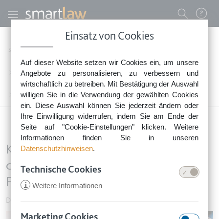
Direkt zum Inhalt
Benutzermenü
Einsatz von Cookies
0800 - 268 4 268 (kostenfrei)
Startseite
Rechtsnews
Rechtstipps Familie & Privates
Auf dieser Website setzen wir Cookies ein, um unsere
Sie erreichen unser Service-Team:
Dienstleistung, Handel & Privatverkäufe
Angebote zu personalisieren, zu verbessern und
Montag bis Freitag: 8-18 Uhr
wirtschaftlich zu betreiben. Mit Bestätigung der Auswahl
Keine Rechtsberatung.
willigen Sie in die Verwendung der gewählten Cookies
Keine Opferentschädigung für dauerhaften Haarverlust nach Friseurbehandlung
ein. Diese Auswahl können Sie jederzeit ändern oder
Ihre Einwilligung widerrufen, indem Sie am Ende der
Seite auf "Cookie-Einstellungen" klicken. Weitere
Informationen finden Sie in unseren
Keine Opferentschädigung für
Datenschutzhinweisen
.
dauerhaften Haarverlust nach
Technische Cookies
Friseurbehandlung
i
Weitere Informationen
Dienstleistung, Handel & Privatverkäufe
•
31. Oktober 2016
Marketing Cookies
Image