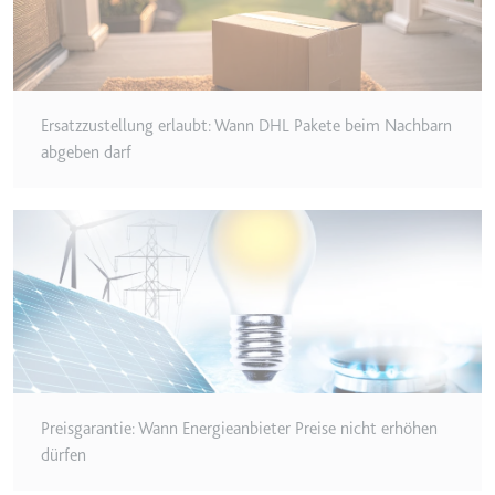
Typ:
HTTP-Cookie
__Secure-YEC
Ersatzzustellung erlaubt: Wann DHL Pakete beim Nachbarn
Anbieter:
youtube.com
abgeben darf
Zweck:
Speichert die
Benutzereinstellungen beim Abruf
eines auf anderen Webseiten
integrierten Youtube-Videos
Ablauf:
Sitzung
Typ:
HTTP-Cookie
__Secure-YNID
Anbieter:
youtube.com
Preisgarantie: Wann Energieanbieter Preise nicht erhöhen
Zweck:
Wird verwendet, um die
dürfen
Interaktion der Nutzer mit