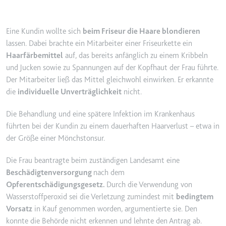
YouTube-Videos zu schätzen.
Zweck:
Wird verwendet, um Daten zu
Google Analytics über das Gerät
Ablauf:
180 Tage
Eine Kundin wollte sich
beim Friseur die Haare blondieren
und das Verhalten des Besuchers
Typ:
HTTP-Cookie
lassen. Dabei brachte ein Mitarbeiter einer Friseurkette ein
zu senden. Erfasst den Besucher
Haarfärbemittel
auf, das bereits anfänglich zu einem Kribbeln
über Geräte und Marketingkanäle
und Jucken sowie zu Spannungen auf der Kopfhaut der Frau führte.
hinweg.
YSC
Der Mitarbeiter ließ das Mittel gleichwohl einwirken. Er erkannte
Ablauf:
2 Jahre
Anbieter:
youtube.com
die
individuelle Unverträglichkeit
nicht.
Typ:
HTTP-Cookie
Zweck:
Registriert eine eindeutige ID, um
Die Behandlung und eine spätere Infektion im Krankenhaus
Statistiken der Videos von
führten bei der Kundin zu einem dauerhaften Haarverlust – etwa in
YouTube, die der Benutzer
_ga_#
der Größe einer Mönchstonsur.
gesehen hat, zu behalten.
Anbieter:
smartlaw.de
Ablauf:
Sitzung
Die Frau beantragte beim zuständigen Landesamt eine
Zweck:
Wird verwendet, um Daten zu
Beschädigtenversorgung
nach dem
Typ:
HTTP-Cookie
Google Analytics über das Gerät
Opferentschädigungsgesetz.
Durch die Verwendung von
und das Verhalten des Besuchers
Wasserstoffperoxid sei die Verletzung zumindest mit
bedingtem
zu senden. Erfasst den Besucher
Vorsatz
in Kauf genommen worden, argumentierte sie. Den
über Geräte und Marketingkanäle
hinweg.
konnte die Behörde nicht erkennen und lehnte den Antrag ab.