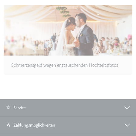
eingebetteten Inhalten zu
verfolgen.
Ablauf:
180 Tage
Typ:
HTTP-Cookie
LAST_RESULT_ENTRY_KEY
Anbieter:
youtube.com
Schmerzensgeld wegen enttäuschenden Hochzeitsfotos
Zweck:
Wird verwendet, um die
Interaktion der Nutzer mit
eingebetteten Inhalten zu
verfolgen.
Ablauf:
Sitzung
Typ:
HTTP-Cookie
Service
Zahlungsmöglichkeiten
LogsDatabaseV2:V#||LogsRequestsStore
Anbieter:
youtube.com