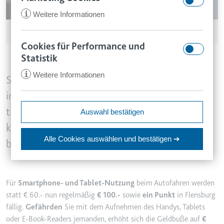
i
Weitere Informationen
© twinsterphoto / adobe.stock.com
Cookies für Performance und
CookieConsent
Statistik
Anbieter:
app.smartlaw.de
i
Weitere Informationen
www.smartlaw.de
Seit dem 19.10.2017 gelten neue Regelungen
Zweck:
Speichert den Zustimmungsstatus
in der Straßenverkehrsordnung. Deutlich
des Benutzers für Cookies auf der
tiefer in die Tasche greifen muss künftig, wer
ccm/collect
Auswahl bestätigen
aktuellen Domäne.
Anbieter:
google.com
keine Rettungsgasse bildet, Einsatzfahrzeuge
Ablauf:
1 Jahr
Alle Cookies auswählen
und bestätigen ➔
Zweck:
Anstehend
behindert oder am Steuer zum Handy greift.
Typ:
HTTP-Cookie
Ablauf:
Sitzung
Typ:
Pixel-Tracker
VISITOR_INFO1_LIVE
Für
Smartphone- und Tablet-Nutzung
beim Autofahren werden
statt € 60.- nun regelmäßig
€ 100.-
sowie
ein Punkt
in Flensburg
Anbieter:
youtube.com
fällig.
Gefährden
Sie mit dem Aufnehmen des Handys, Tablets
_ga
Zweck:
Versucht, die Benutzerbandbreite
oder E-Book-Readers jemanden, erhöht sich die Geldbuße auf
€
Anbieter:
smartlaw.de
auf Seiten mit integrierten