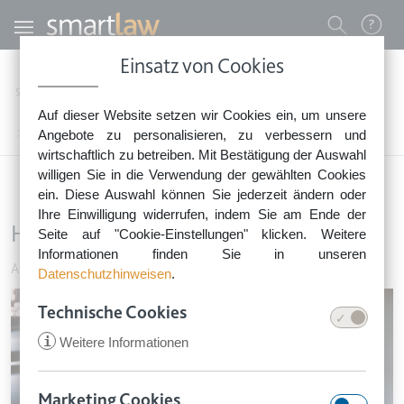
Direkt zum Inhalt
Benutzermenü
Einsatz von Cookies
0800 - 268 4 268 (kostenfrei)
Startseite
Rechtsnews
Rechtstipps Familie & Privates
Auto & Verkehr
Auf dieser Website setzen wir Cookies ein, um unsere
Sie erreichen unser Service-Team:
Härtere Strafen für Verkehrssünder
Angebote zu personalisieren, zu verbessern und
Montag bis Freitag: 8-18 Uhr
wirtschaftlich zu betreiben. Mit Bestätigung der Auswahl
Keine Rechtsberatung.
willigen Sie in die Verwendung der gewählten Cookies
ein. Diese Auswahl können Sie jederzeit ändern oder
Ihre Einwilligung widerrufen, indem Sie am Ende der
Härtere Strafen für Verkehrssünder
Seite auf "Cookie-Einstellungen" klicken. Weitere
Informationen finden Sie in unseren
Auto & Verkehr
•
22. Oktober 2017
Datenschutzhinweisen
.
Image
Technische Cookies
i
Weitere Informationen
Marketing Cookies