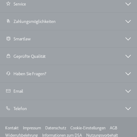
eingebetteten Inhalten zu
Service
verfolgen.
Ablauf:
180 Tage
Zahlungsmöglichkeiten
Typ:
HTTP-Cookie
Smartlaw
LAST_RESULT_ENTRY_KEY
Geprüfte Qualität
Anbieter:
youtube.com
Zweck:
Wird verwendet, um die
Interaktion der Nutzer mit
Haben Sie Fragen?
eingebetteten Inhalten zu
verfolgen.
Email
Ablauf:
Sitzung
Typ:
HTTP-Cookie
Telefon
Meta
LogsDatabaseV2:V#||LogsRequestsStore
Kontakt
Impressum
Datenschutz
Cookie-Einstellungen
AGB
Anbieter:
youtube.com
Widerrufsbelehrung
Informationen zum DSA
Nutzungsvorbehalt