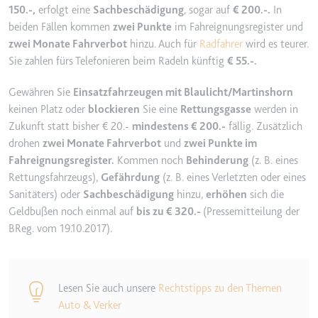
150.-,
erfolgt eine
Sachbeschädigung
, sogar auf
€ 200.-.
In
YouTube-Videos zu schätzen.
Zweck:
Wird verwendet, um Daten zu
beiden Fällen kommen
zwei Punkte
im Fahreignungsregister und
Google Analytics über das Gerät
Ablauf:
180 Tage
zwei Monate Fahrverbot
hinzu. Auch für
Radfahrer
wird es teurer.
und das Verhalten des Besuchers
Typ:
HTTP-Cookie
Sie zahlen fürs Telefonieren beim Radeln künftig
€ 55.-.
zu senden. Erfasst den Besucher
über Geräte und Marketingkanäle
Gewähren Sie
Einsatzfahrzeugen mit Blaulicht/Martinshorn
hinweg.
YSC
keinen Platz oder
blockieren
Sie eine
Rettungsgasse
werden in
Ablauf:
2 Jahre
Zukunft statt bisher € 20.-
mindestens € 200.-
fällig. Zusätzlich
Anbieter:
youtube.com
Typ:
HTTP-Cookie
drohen
zwei Monate Fahrverbot
und
zwei Punkte im
Zweck:
Registriert eine eindeutige ID, um
Fahreignungsregister.
Kommen noch
Behinderung
(z. B. eines
Statistiken der Videos von
Rettungsfahrzeugs),
Gefährdung
(z. B. eines Verletzten oder eines
YouTube, die der Benutzer
_ga_#
Sanitäters) oder
Sachbeschädigung
hinzu,
erhöhen
sich die
gesehen hat, zu behalten.
Anbieter:
smartlaw.de
Geldbußen noch einmal auf
bis zu € 320.-
(Pressemitteilung der
Ablauf:
Sitzung
BReg. vom 19.10.2017).
Zweck:
Wird verwendet, um Daten zu
Typ:
HTTP-Cookie
Google Analytics über das Gerät
und das Verhalten des Besuchers
zu senden. Erfasst den Besucher
Lesen Sie auch unsere
Rechtstipps zu den Themen
über Geräte und Marketingkanäle
Auto & Verker
hinweg.