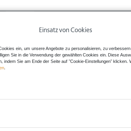
ps
Rechtsnews
Preise
Smartlaw Professional
Einsatz von Cookies
bildende
Urlaubsansprüche aus der Elternzeit dürfen gekürzt werden
Cookies ein, um unsere Angebote zu personalisieren, zu verbessern u
lligen Sie in die Verwendung der gewählten Cookies ein. Diese Ausw
en, indem Sie am Ende der Seite auf "Cookie-Einstellungen" klicken. 
lternzeit dürfen gekürzt wer
en
.
aw.de