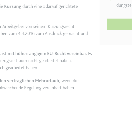
dungste
ie
Kürzung
durch eine »darauf gerichtete
etagmanager.com
e Konversionsrate zwischen dem Nutzer und den Werbebannern auf de
er Arbeitgeber von seinem Kürzungsrecht
rung der Relevanz der Werbung auf der Website.
reiben vom 4.4.2016 zum Ausdruck gebracht und
 Storage
 ist
mit höherrangigem EU-Recht vereinbar.
Es
Bezugszeitraum nicht gearbeitet haben,
ich gearbeitet haben.
EN
m
den vertraglichen Mehrurlaub,
wenn die
et, um die Interaktion der Nutzer mit eingebetteten Inhalten zu verfo
G abweichende Regelung vereinbart haben.
ie