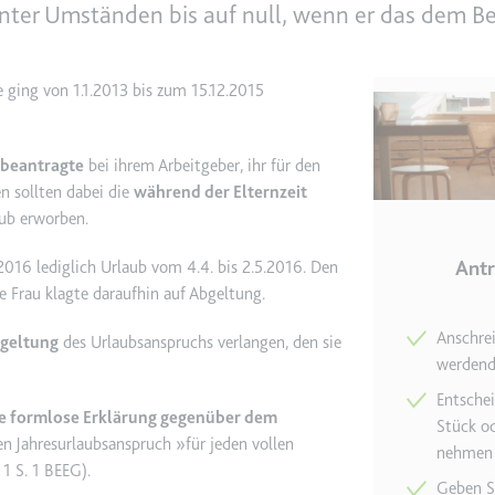
nter Umständen bis auf null, wenn er das dem Bes
e
ie
e ging von 1.1.2013 bis zum 15.12.2015
det, um Daten zu Google Analytics über das Gerät und das Verhalt
asst den Besucher über Geräte und Marketingkanäle hinweg.
beantragte
bei ihrem Arbeitgeber, ihr für den
n sollten dabei die
während der Elternzeit
ie
aub erworben.
Antr
016 lediglich Urlaub vom 4.4. bis 2.5.2016. Den
e Frau klagte daraufhin auf Abgeltung.
e
Anschrei
bgeltung
des Urlaubsanspruchs verlangen, den sie
det, um die Effizienz der Werbeaktivitäten der Website zu messen, 
werdend
-Rate der Anzeigen der Website über mehrere Websites hinweg ges
Entschei
ne formlose Erklärung gegenüber dem
Stück od
en Jahresurlaubsanspruch »für jeden vollen
ie
nehmen
 1 S. 1 BEEG).
Geben Si