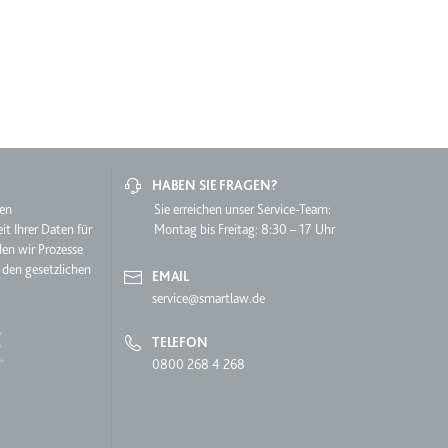
HABEN SIE FRAGEN?
lgen.
hen
Sie erreichen unser Service-Team:
it Ihrer Daten für
Montag bis Freitag: 8:30 – 17 Uhr
den wir Prozesse
 den gesetzlichen
EMAIL
service@smartlaw.de
TELEFON
0800 268 4 268
 auf der Website.