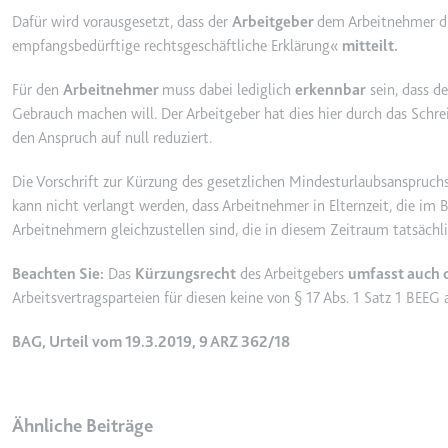
Dafür wird vorausgesetzt, dass der
Arbeitgeber
dem Arbeitnehmer d
_gcl_ls
empfangsbedürftige rechtsgeschäftliche Erklärung«
mitteilt.
Anbieter:
www.googl
Zweck:
Verfolgt di
Für den
Arbeitnehmer
muss dabei lediglich
erkennbar
sein, dass d
der Optimie
Gebrauch machen will. Der Arbeitgeber hat dies hier durch das Sch
Ablauf:
Beständig
den Anspruch auf null reduziert.
Typ:
HTML Local
Die Vorschrift zur Kürzung des gesetzlichen Mindesturlaubsanspruchs
kann nicht verlangt werden, dass Arbeitnehmer in Elternzeit, die im 
Arbeitnehmern gleichzustellen sind, die in diesem Zeitraum tatsächl
__Secure-ROLLOUT_TOK
Anbieter:
youtube.co
Beachten Sie:
Das
Kürzungsrecht
des Arbeitgebers
umfasst auch 
Zweck:
Wird verwend
Arbeitsvertragsparteien für diesen keine von § 17 Abs. 1 Satz 1 BEE
Ablauf:
180 Tage
BAG, Urteil vom 19.3.2019, 9 ARZ 362/18
Typ:
HTTP-Cook
Ähnliche Beiträge
__Secure-YEC