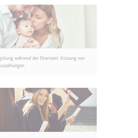
m
ie Benutzereinstellungen beim Abruf eines auf anderen Webseiten inte
ie
gütung während der Elternzeit: Kürzung von
uszahlungen
m
et, um die Interaktion der Nutzer mit eingebetteten Inhalten zu verfo
ie
EY
m
et, um die Interaktion der Nutzer mit eingebetteten Inhalten zu verfo