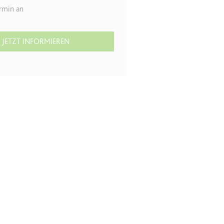
rmin an
r Website - Dies dient
JETZT INFORMIEREN
lgen.