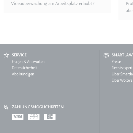
Videoüberwachung am Arbeitsplatz erlaubt?
Prü
Ablauf:
Sitzung
abe
Typ:
HTTP-Cook
LogsDatabaseV2:V#||Logs
Anbieter:
youtube.co
SERVICE
SMARTLAW
Zweck:
Wird verwend
Service
Fragen & Antworten
Smartl
Preise
Ablauf:
Beständig
Datensicherheit
Rechtsexpert
Abo kündigen
Über Smartl
Typ:
IndexedDB
Über Wolters
ServiceWorkerLogsDatab
Anbieter:
youtube.co
ZAHLUNGSMÖGLICHKEITEN
Zweck:
Notwendig f
Payments
Ablauf:
Beständig
Typ:
IndexedDB