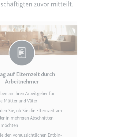
chäftigten zuvor mitteilt.
en des Besuchers zu
ag auf Elternzeit durch
Arbeitnehmer
ben an Ihren Arbeit­geber für
indem Daten über die
e Mütter und Väter
ammelt werden.
den Sie, ob Sie die Eltern­zeit am
er in mehreren Ab­schnitten
 möchten
e den voraus­sichtlichen Entbin­