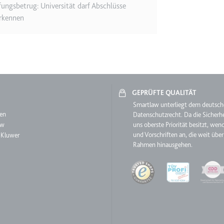
fungsbetrug: Universität darf Abschlüsse
rkennen
ie
RequestsStore
m
GEPRÜFTE QUALITÄT
et, um die Interaktion der Nutzer mit eingebetteten Inhalten zu verfo
aw
Smartlaw unterliegt dem deutsc
en
Datenschutzrecht. Da die Sicherhe
aw
uns oberste Priorität besitzt, wen
und Vorschriften an, die weit über
 Kluwer
Rahmen hinausgehen.
ase#SWHealthLog
Quality
m
ür die Implementierung und Funktionalität von YouTube-Videoinhalten