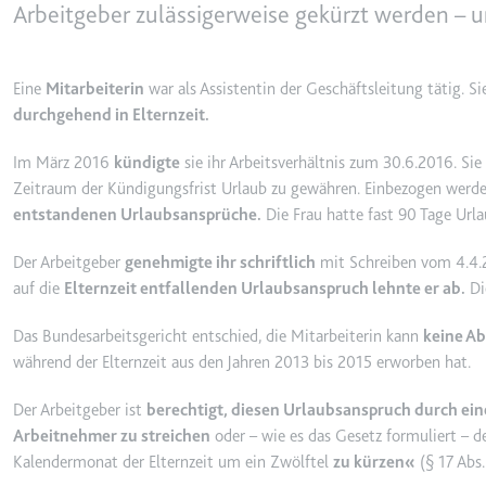
behalten.
Arbeitgeber zulässigerweise gekürzt werden – u
Ablauf:
Sitzung
_ga_#
Anbieter:
smartlaw.d
Typ:
HTTP-Cook
Eine
Mitarbeiterin
war als Assistentin der Geschäftsleitung tätig. Si
Zweck:
Wird verwen
durchgehend in Elternzeit.
senden. Erf
Im März 2016
kündigte
sie ihr Arbeitsverhältnis zum 30.6.2016. Sie
Ablauf:
2 Jahre
Zeitraum der Kündigungsfrist Urlaub zu gewähren. Einbezogen werde
Typ:
HTTP-Cook
entstandenen Urlaubsansprüche.
Die Frau hatte fast 90 Tage Url
Der Arbeitgeber
genehmigte ihr schriftlich
mit Schreiben vom 4.4.2
_gcl_au
auf die
Elternzeit entfallenden Urlaubsanspruch lehnte er ab.
Di
Anbieter:
smartlaw.d
Das Bundesarbeitsgericht entschied, die Mitarbeiterin kann
keine A
Zweck:
Wird verwen
während der Elternzeit aus den Jahren 2013 bis 2015 erworben hat.
Conversion
Ablauf:
3 Monate
Der Arbeitgeber ist
berechtigt, diesen Urlaubsanspruch durch ei
Arbeitnehmer zu streichen
oder – wie es das Gesetz formuliert – d
Typ:
HTTP-Cook
Kalendermonat der Elternzeit um ein Zwölftel
zu kürzen«
(§ 17 Abs.