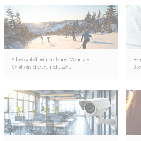
Anbieter:
youtube.co
Zweck:
Speichert d
Videos
Ablauf:
Sitzung
Typ:
HTTP-Cook
Arbeitsunfall beim Skifahren: Wann die
Ver
__Secure-YNID
Unfallversicherung nicht zahlt
Bon
Anbieter:
youtube.co
Zweck:
Wird verwend
Ablauf:
180 Tage
Typ:
HTTP-Cook
LAST_RESULT_ENTRY_K
Anbieter:
youtube.co
Zweck:
Wird verwend