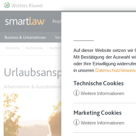
Direkt zum Inhalt
Produkte
Einzeldokumente
Rechtstip
Business & Unternehmen
Vermieten & Immobilien
Familie & Privates
Startseite
Rechtsnews
Rechtstipps Familie & Privates
Arbeitnehmer & Auszu
Auf dieser Website setzen wir 
Mit Bestätigung der Auswahl wi
oder Ihre Einwilligung widerruf
Urlaubsansprüche aus der E
in unseren
Datenschutzhinweis
Technische Cookies
Arbeitnehmer & Auszubildende
•
4. April 2019
i
Weitere Informationen
Image
Marketing Cookies
i
Weitere Informationen
CookieConsent
Anbieter:
app.smartl