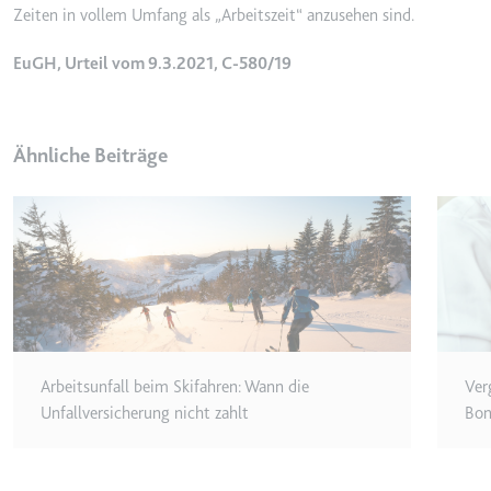
Zeiten in vollem Umfang als „Arbeitszeit“ anzusehen sind.
Ablauf:
Sitzung
EuGH, Urteil vom 9.3.2021, C-580/19
Typ:
HTTP-Cook
LogsDatabaseV2:V#||Logs
Ähnliche Beiträge
Anbieter:
youtube.co
Zweck:
Wird verwend
Ablauf:
Beständig
Typ:
IndexedDB
ServiceWorkerLogsDatab
Anbieter:
youtube.co
Arbeitsunfall beim Skifahren: Wann die
Ver
Unfallversicherung nicht zahlt
Bon
Zweck:
Notwendig f
Ablauf:
Beständig
Typ:
IndexedDB