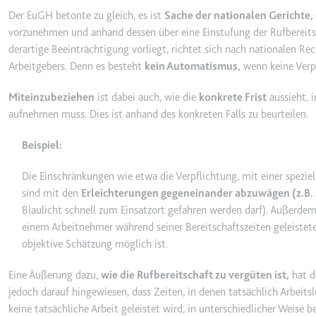
Anbieter:
youtube.co
Der EuGH betonte zu gleich, es ist
Sache der nationalen Gerichte,
Zweck:
Speichert d
vorzunehmen und anhand dessen über eine Einstufung der Rufbereitsc
Videos
derartige Beeinträchtigung vorliegt, richtet sich nach nationalen Re
Arbeitgebers. Denn es besteht
kein Automatismus,
wenn keine Verpf
Ablauf:
Sitzung
Typ:
HTTP-Cook
Miteinzubeziehen
ist dabei auch, wie die
konkrete Frist
aussieht, i
aufnehmen muss. Dies ist anhand des konkreten Falls zu beurteilen.
__Secure-YNID
Beispiel:
Anbieter:
youtube.co
Die Einschränkungen wie etwa die Verpflichtung, mit einer speziel
Zweck:
Wird verwend
sind mit den
Erleichterungen gegeneinander abzuwägen (z.B.
Ablauf:
180 Tage
Blaulicht schnell zum Einsatzort gefahren werden darf). Außerdem
Typ:
HTTP-Cook
einem Arbeitnehmer während seiner Bereitschaftszeiten geleisteten
objektive Schätzung möglich ist.
LAST_RESULT_ENTRY_K
Eine Äußerung dazu,
wie die Rufbereitschaft zu vergüten ist,
hat d
jedoch darauf hingewiesen, dass Zeiten, in denen tatsächlich Arbeits
Anbieter:
youtube.co
keine tatsächliche Arbeit geleistet wird, in unterschiedlicher Weise 
Zweck:
Wird verwend