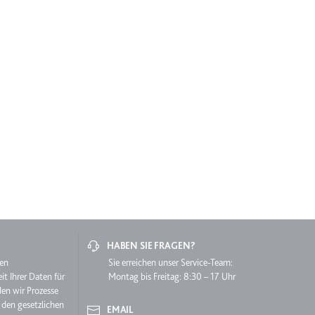
lgen.
 auf der Website.
HABEN SIE FRAGEN?
hen
Sie erreichen unser Service-Team:
it Ihrer Daten für
Montag bis Freitag: 8:30 – 17 Uhr
den wir Prozesse
 den gesetzlichen
EMAIL