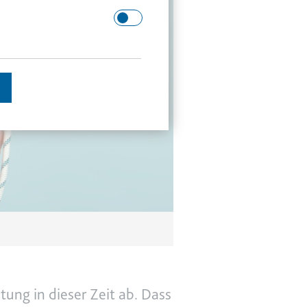
 Domäne.
schätzen.
en des Besuchers zu
tung in dieser Zeit ab. Dass
enutzer gesehen hat, zu