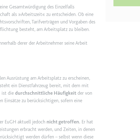
m
eine Gesamtwürdigung des Einzelfalls
ie Benutzereinstellungen beim Abruf eines auf anderen Webseiten inte
haft als »Arbeitszeit« zu entscheiden. Ob eine
chtsvorschriften, Tarifverträgen und Vorgaben des
lichtung besteht, am Arbeitsplatz zu bleiben.
ie
nnerhalb derer der Arbeitnehmer seine Arbeit
m
len Ausrüstung am Arbeitsplatz zu erscheinen,
et, um die Interaktion der Nutzer mit eingebetteten Inhalten zu verfo
steht ein Dienstfahrzeug bereit, mit dem mit
 ist die
durchschnittliche Häufigkeit
der von
ie
 Einsätze zu berücksichtigen, sofern eine
EY
er EuGH aktuell jedoch
nicht getroffen.
Er hat
leistungen erbracht werden, und Zeiten, in denen
m
berücksichtigt werden dürfen – selbst wenn diese
et, um die Interaktion der Nutzer mit eingebetteten Inhalten zu verfo