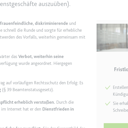
Dienstgeschäfte auszuüben).
e
ie
frauenfeindliche, diskriminierende
und
det, um Daten zu Google Analytics über das Gerät und das Verhalt
 schnell die Runde und sorgte für erhebliche
asst den Besucher über Geräte und Marketingkanäle hinweg.
twerden des Vorfalls, weiterhin gemeinsam mit
ie
wärter das
Verbot, weiterhin seine
sverfügung wurde angeordnet. Hiergegen
Frist
e
g auf vorläufigen Rechtsschutz den Erfolg: Es
Erstelle
g
(§ 39 Beamtenstatusgesetz).
det, um die Effizienz der Werbeaktivitäten der Website zu messen, 
Kündigu
-Rate der Anzeigen der Website über mehrere Websites hinweg ges
pflicht erheblich verstoßen.
Durch die
Sie erha
 im Internet hat er den
Dienstfrieden in
Schreib
ie