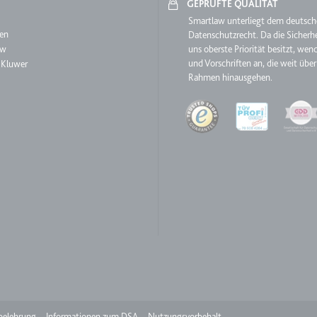
GEPRÜFTE QUALITÄT
aw
Smartlaw unterliegt dem deutsc
en
Datenschutzrecht. Da die Sicherhe
ie
aw
uns oberste Priorität besitzt, wen
und Vorschriften an, die weit über
 Kluwer
Rahmen hinausgehen.
RequestsStore
Quality
m
et, um die Interaktion der Nutzer mit eingebetteten Inhalten zu verfo
ase#SWHealthLog
m
ür die Implementierung und Funktionalität von YouTube-Videoinhalten
belehrung
Informationen zum DSA
Nutzungsvorbehalt