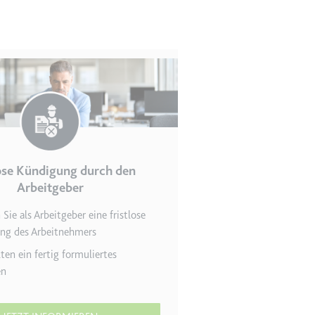
en des Besuchers zu
lose Kündigung durch den
Arbeitgeber
n Sie als Arbeitgeber eine fristlose
indem Daten über die
ng des Arbeitnehmers
ammelt werden.
lten ein fertig formuliertes
en