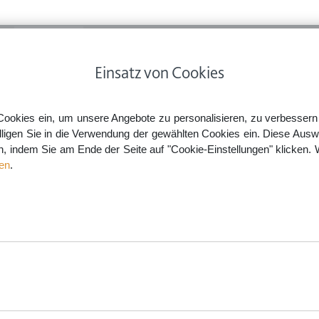
ps
Rechtsnews
Preise
Smartlaw Professional
Einsatz von Cookies
bildende
Beamte: Dienstrechtliche Konsequenzen nach sexistischem Kurzvideo
Cookies ein, um unsere Angebote zu personalisieren, zu verbessern u
lligen Sie in die Verwendung der gewählten Cookies ein. Diese Ausw
en, indem Sie am Ende der Seite auf "Cookie-Einstellungen" klicken. 
onsequenzen nach sexistisc
en
.
aw.de