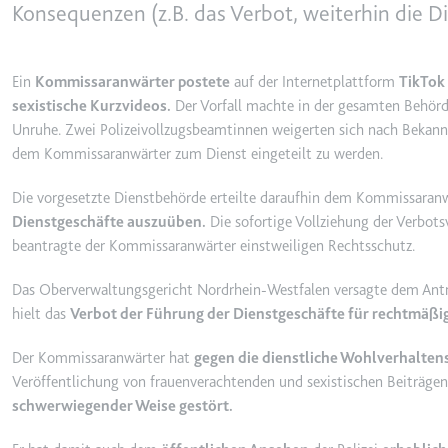
behalten.
Konsequenzen (z.B. das Verbot, weiterhin die 
Ablauf:
Sitzung
_ga_#
Anbieter:
smartlaw.d
Typ:
HTTP-Cook
Ein
Kommissaranwärter postete
auf der Internetplattform
TikTok 
Zweck:
Wird verwen
sexistische Kurzvideos.
Der Vorfall machte in der gesamten Behörde
senden. Erf
Unruhe. Zwei Polizeivollzugsbeamtinnen weigerten sich nach Bekann
dem Kommissaranwärter zum Dienst eingeteilt zu werden.
Ablauf:
2 Jahre
Typ:
HTTP-Cook
Die vorgesetzte Dienstbehörde erteilte daraufhin dem Kommissaran
Dienstgeschäfte auszuüben.
Die sofortige Vollziehung der Verbot
beantragte der Kommissaranwärter einstweiligen Rechtsschutz.
_gcl_au
Anbieter:
smartlaw.d
Das Oberverwaltungsgericht Nordrhein-Westfalen versagte dem Antra
hielt das
Verbot der Führung der Dienstgeschäfte für rechtmäßi
Zweck:
Wird verwen
Conversion
Der Kommissaranwärter hat
gegen die dienstliche Wohlverhaltens
Ablauf:
3 Monate
Veröffentlichung von frauenverachtenden und sexistischen Beiträgen
Typ:
HTTP-Cook
schwerwiegender Weise gestört.