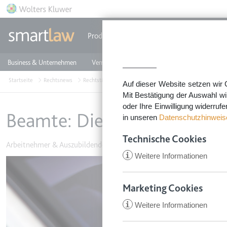
Direkt zum Inhalt
Produkte
Einzeldokumente
Rechtstip
Business & Unternehmen
Vermieten & Immobilien
Familie & Privates
Startseite
Rechtsnews
Rechtstipps Familie & Privates
Arbeitnehmer & Auszu
Auf dieser Website setzen wir 
Mit Bestätigung der Auswahl wi
oder Ihre Einwilligung widerruf
Beamte: Dienstrechtliche K
in unseren
Datenschutzhinweis
Technische Cookies
Arbeitnehmer & Auszubildende
•
15. Juli 2022
i
Weitere Informationen
Image
Marketing Cookies
i
Weitere Informationen
CookieConsent
Anbieter:
app.smartl