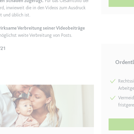
en Schaden zugefügt.
Für das Gesamtbild der
wird, inwieweit die in den Videos zum Ausdruck
 und üblich ist.
etagmanager.com
e Konversionsrate zwischen dem Nutzer und den Werbebannern auf de
wirksame Verbreitung seiner Videobeiträge
rung der Relevanz der Werbung auf der Website.
öglichst weite Verbreitung von Posts.
/21
 Storage
Ordentl
EN
m
Rechtss
Arbeitg
et, um die Interaktion der Nutzer mit eingebetteten Inhalten zu verfo
Vermeide
fristge
ie