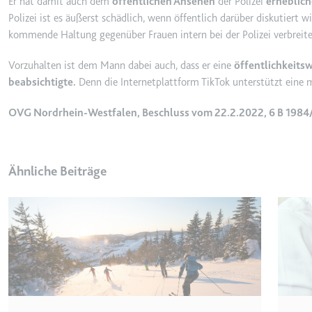
Er hat damit auch dem
öffentlichen Ansehen
der Polizei
erheblich
_gcl_ls
Polizei ist es äußerst schädlich, wenn öffentlich darüber diskutiert 
kommende Haltung gegenüber Frauen intern bei der Polizei verbreitet
Anbieter:
www.googl
Zweck:
Verfolgt di
Vorzuhalten ist dem Mann dabei auch, dass er eine
öffentlichkeits
der Optimie
beabsichtigte.
Denn die Internetplattform TikTok unterstützt eine m
Ablauf:
Beständig
OVG Nordrhein-Westfalen, Beschluss vom 22.2.2022, 6 B 1984
Typ:
HTML Local
__Secure-ROLLOUT_TOK
Ähnliche Beiträge
Anbieter:
youtube.co
Zweck:
Wird verwend
Ablauf:
180 Tage
Typ:
HTTP-Cook
__Secure-YEC