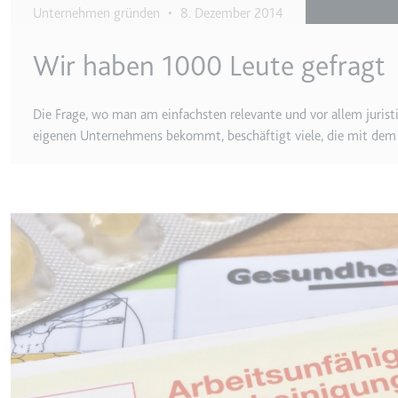
Unternehmen gründen
•
8. Dezember 2014
Ablauf:
Sitzung
Typ:
HTTP-Cook
Wir haben 1000 Leute gefragt
Die Frage, wo man am einfachsten relevante und vor allem jurist
LogsDatabaseV2:V#||Logs
eigenen Unternehmens bekommt, beschäftigt viele, die mit dem 
Anbieter:
youtube.co
Zweck:
Wird verwend
Ablauf:
Beständig
Image
Typ:
IndexedDB
ServiceWorkerLogsDatab
Anbieter:
youtube.co
Zweck:
Notwendig f
Ablauf:
Beständig
Typ:
IndexedDB