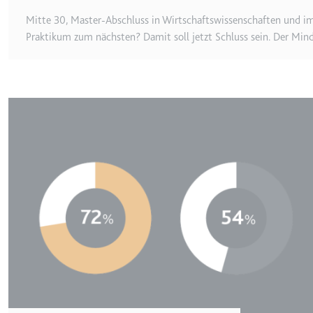
Anbieter:
youtube.co
Mitte 30, Master-Abschluss in Wirtschaftswissenschaften und i
Zweck:
Speichert d
Praktikum zum nächsten? Damit soll jetzt Schluss sein. Der Min
Videos
Ablauf:
Sitzung
Typ:
HTTP-Cook
Image
__Secure-YNID
Anbieter:
youtube.co
Zweck:
Wird verwend
Ablauf:
180 Tage
Typ:
HTTP-Cook
LAST_RESULT_ENTRY_K
Anbieter:
youtube.co
Zweck:
Wird verwend