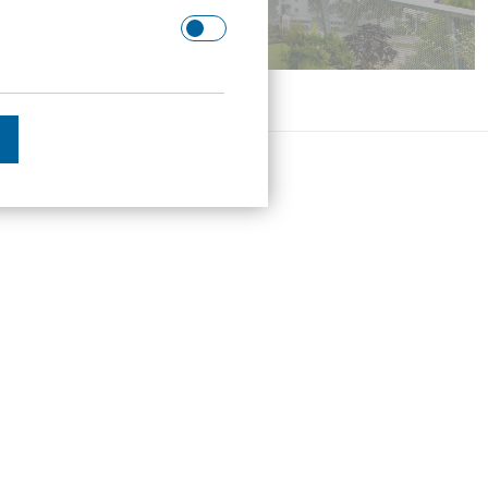
 Domäne.
schätzen.
en des Besuchers zu
enutzer gesehen hat, zu