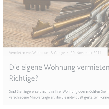
ytidb::LAST_RESULT_EN
Anbieter:
youtube.co
Zweck:
Wird verwend
Ablauf:
Beständig
Typ:
HTML Local
YtIdbMeta#databases
Vermieten von Wohnraum & Garage
•
20. November 2014
Anbieter:
youtube.co
Zweck:
Wird verwend
Die eigene Wohnung vermieten:
Ablauf:
Beständig
Richtige?
Typ:
IndexedDB
Sind Sie längere Zeit nicht in Ihrer Wohnung oder möchten Sie
verschiedene Mietverträge an, die Sie individuell gestalten könne