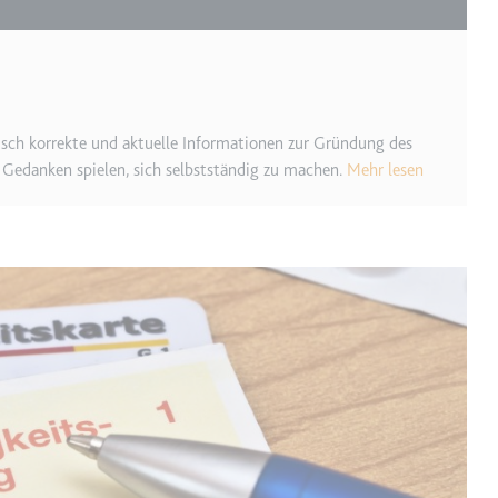
ie
isch korrekte und aktuelle Informationen zur Gründung des
RequestsStore
Gedanken spielen, sich selbstständig zu machen.
Mehr lesen
m
et, um die Interaktion der Nutzer mit eingebetteten Inhalten zu verfo
ase#SWHealthLog
m
ür die Implementierung und Funktionalität von YouTube-Videoinhalten