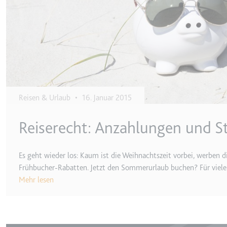
behalten.
Ablauf:
Sitzung
_ga_#
Anbieter:
smartlaw.d
Typ:
HTTP-Cook
Zweck:
Wird verwen
senden. Erf
Ablauf:
2 Jahre
Typ:
HTTP-Cook
Reisen & Urlaub
•
16. Januar 2015
Reiserecht: Anzahlungen und 
_gcl_au
Anbieter:
smartlaw.d
Es geht wieder los: Kaum ist die Weihnachtszeit vorbei, werben 
Zweck:
Wird verwen
Frühbucher-Rabatten. Jetzt den Sommerurlaub buchen? Für viele 
Conversion
Mehr lesen
Ablauf:
3 Monate
Typ:
HTTP-Cook