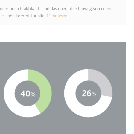
m
mmer noch Praktikant. Und das über Jahre hinweg von einem
ie Benutzereinstellungen beim Abruf eines auf anderen Webseiten inte
destlohn kommt für alle!
Mehr lesen
ie
m
et, um die Interaktion der Nutzer mit eingebetteten Inhalten zu verfo
ie
EY
m
et, um die Interaktion der Nutzer mit eingebetteten Inhalten zu verfo