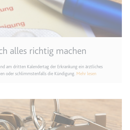
m
et, um die Interaktion der Nutzer mit eingebetteten Inhalten zu verfo
ch alles richtig machen
ie
nd am dritten Kalendertag der Erkrankung ein ärztliches
gen oder schlimmstenfalls die Kündigung.
Mehr lesen
m
ür die Implementierung und Funktionalität von YouTube-Videoinhalten
 Storage