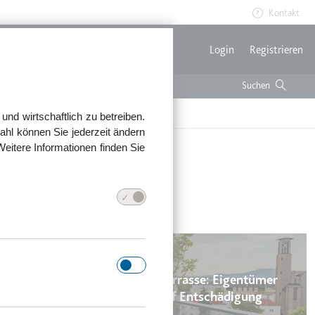
Kontakt
Benutzerme
Login
Registrieren
nd wirtschaftlich zu betreiben.
ahl können Sie jederzeit ändern
Weitere Informationen finden Sie
Nutzungsausfall Dachterrasse: Eigentümer
erhalten Anspruch auf Entschädigung