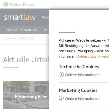
Direkt zum Inhalt
Produkte
Einzeldokumente
Rechtstip
Business & Unternehmen
Vermieten & Immobilien
Familie & Privates
Startseite
Rechtsnews
Auf dieser Website setzen wir 
Mit Bestätigung der Auswahl wi
oder Ihre Einwilligung widerruf
in unseren
Datenschutzhinweis
Aktuelle Urteile aus Business un
Technische Cookies
i
Weitere Informationen
Marketing Cookies
Mithaftung beim Falschparken: Wer zahlt
i
Weitere Informationen
CookieConsent
was?
Anbieter:
app.smartl