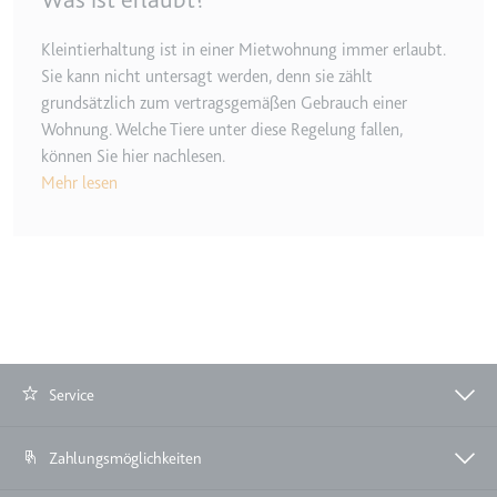
TESTCOOKIESENABLED
Kleintierhaltung ist in einer Mietwohnung immer erlaubt.
Anbieter:
youtube.com
Sie kann nicht untersagt werden, denn sie zählt
grundsätzlich zum vertragsgemäßen Gebrauch einer
Zweck:
Wird verwendet, um die
Interaktion der Nutzer mit
Wohnung. Welche Tiere unter diese Regelung fallen,
eingebetteten Inhalten zu
können Sie hier nachlesen.
verfolgen.
Mehr lesen
Ablauf:
1 Tag
Typ:
HTTP-Cookie
yt-icons-last-purged
Anbieter:
youtube.com
Zweck:
Notwendig für die
Service
Implementierung und
Funktionalität von YouTube-
Zahlungsmöglichkeiten
Videoinhalten auf der Website.