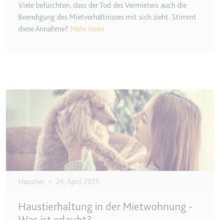
Viele befürchten, dass der Tod des Vermieters auch die
Zweck:
Wird verwendet, um die
Beendigung des Mietverhältnisses mit sich zieht. Stimmt
Interaktion der Nutzer mit
diese Annahme?
Mehr lesen
eingebetteten Inhalten zu
verfolgen.
Ablauf:
Beständig
Typ:
IndexedDB
Image
ServiceWorkerLogsDatabase#SWHealthLog
Anbieter:
youtube.com
Zweck:
Notwendig für die
Implementierung und
Funktionalität von YouTube-
Videoinhalten auf der Website.
Haustier
•
24. April 2015
Ablauf:
Beständig
Typ:
IndexedDB
Haustierhaltung in der Mietwohnung -
Was ist erlaubt?