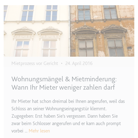
Typ:
HTTP-Cookie
Image
__Secure-YEC
Anbieter:
youtube.com
Zweck:
Speichert die
Benutzereinstellungen beim Abruf
eines auf anderen Webseiten
Mietprozess vor Gericht
•
24. April 2016
integrierten Youtube-Videos
Ablauf:
Sitzung
Wohnungsmängel & Mietminderung:
Typ:
HTTP-Cookie
Wann Ihr Mieter weniger zahlen darf
Ihr Mieter hat schon dreimal bei Ihnen angerufen, weil das
__Secure-YNID
Schloss an seiner Wohnungseingangstür klemmt.
Anbieter:
youtube.com
Zugegeben: Erst haben Sie’s vergessen. Dann haben Sie
zwar beim Schlosser angerufen und er kam auch prompt
Zweck:
Wird verwendet, um die
vorbei ...
Mehr lesen
Interaktion der Nutzer mit