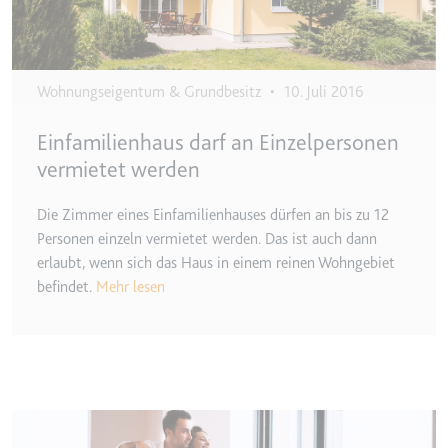
Ablauf:
2 Jahre
Typ:
HTTP-Cookie
Wohnungseigentum & Grundbesitz
•
10. Juli 2016
_gcl_au
Einfamilienhaus darf an Einzelpersonen
Anbieter:
smartlaw.de
vermietet werden
Zweck:
Wird verwendet, um die Effizienz
der Werbeaktivitäten der Website
Die Zimmer eines Einfamilienhauses dürfen an bis zu 12
zu messen, indem Daten über die
Personen einzeln vermietet werden. Das ist auch dann
Conversion-Rate der Anzeigen der
erlaubt, wenn sich das Haus in einem reinen Wohngebiet
Website über mehrere Websites
befindet.
Mehr lesen
hinweg gesammelt werden.
Ablauf:
3 Monate
Typ:
HTTP-Cookie
Image
_gcl_ls