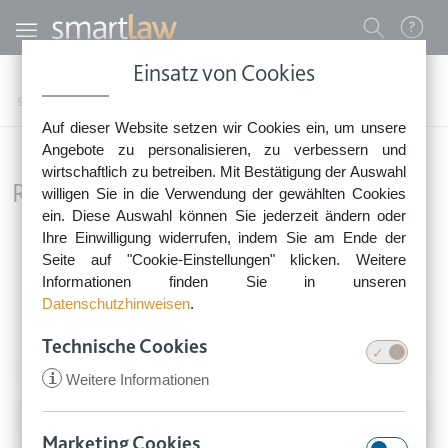
Direkt zum Inhalt
Benutzermenü
Einsatz von Cookies
0800 - 268 4 268 (kostenfrei)
Startseite
Rechtsnews
Mieten & Wohnen
Rechte des Vermieters
Auf dieser Website setzen wir Cookies ein, um unsere
Sie erreichen unser Service-Team:
Angebote zu personalisieren, zu verbessern und
Montag bis Freitag: 8-18 Uhr
wirtschaftlich zu betreiben. Mit Bestätigung der Auswahl
Rechte des Vermieters
Keine Rechtsberatung.
willigen Sie in die Verwendung der gewählten Cookies
ein. Diese Auswahl können Sie jederzeit ändern oder
Ihre Einwilligung widerrufen, indem Sie am Ende der
Image
Seite auf "Cookie-Einstellungen" klicken. Weitere
Informationen finden Sie in unseren
Datenschutzhinweisen
.
Technische Cookies
i
Weitere Informationen
Mieten & Wohnen
•
28. August 2024
Marketing Cookies