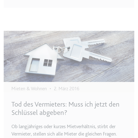
eingebetteten Inhalten zu
verfolgen.
Ablauf:
180 Tage
Typ:
HTTP-Cookie
Image
LAST_RESULT_ENTRY_KEY
Anbieter:
youtube.com
Zweck:
Wird verwendet, um die
Interaktion der Nutzer mit
eingebetteten Inhalten zu
verfolgen.
Mieten & Wohnen
•
2. März 2016
Ablauf:
Sitzung
Tod des Vermieters: Muss ich jetzt den
Typ:
HTTP-Cookie
Schlüssel abgeben?
Ob langjähriges oder kurzes Mietverhältnis, stirbt der
LogsDatabaseV2:V#||LogsRequestsStore
Vermieter, stellen sich alle Mieter die gleichen Fragen.
Anbieter:
youtube.com