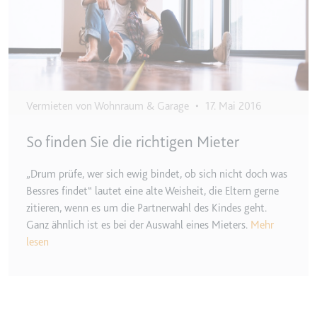
Anbieter:
www.googletagmanager.com
Zweck:
Verfolgt die Konversionsrate
zwischen dem Nutzer und den
Werbebannern auf der Website -
Dies dient der Optimierung der
Relevanz der Werbung auf der
Website.
Vermieten von Wohnraum & Garage
•
17. Mai 2016
Ablauf:
Beständig
So finden Sie die richtigen Mieter
Typ:
HTML Local Storage
„Drum prüfe, wer sich ewig bindet, ob sich nicht doch was
Bessres findet“ lautet eine alte Weisheit, die Eltern gerne
__Secure-ROLLOUT_TOKEN
zitieren, wenn es um die Partnerwahl des Kindes geht.
Anbieter:
youtube.com
Ganz ähnlich ist es bei der Auswahl eines Mieters.
Mehr
Zweck:
Wird verwendet, um die
lesen
Interaktion der Nutzer mit
eingebetteten Inhalten zu
verfolgen.
Ablauf:
180 Tage