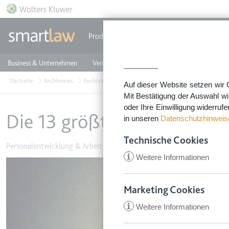
Direkt zum Inhalt
Produkte
Einzeldokumente
Rechtstip
Business & Unternehmen
Vermieten & Immobilien
Familie & Privates
Startseite
Rechtsnews
Rechtstipps Business & Unternehmen
Personalentwic
Auf dieser Website setzen wir 
Mit Bestätigung der Auswahl wi
oder Ihre Einwilligung widerruf
Die 13 größten Irrtümer im 
in unseren
Datenschutzhinweis
Technische Cookies
Personalentwicklung & Arbeitsbedingungen
•
24. Januar 2017
i
Weitere Informationen
Image
Marketing Cookies
i
Weitere Informationen
CookieConsent
Anbieter:
app.smartl