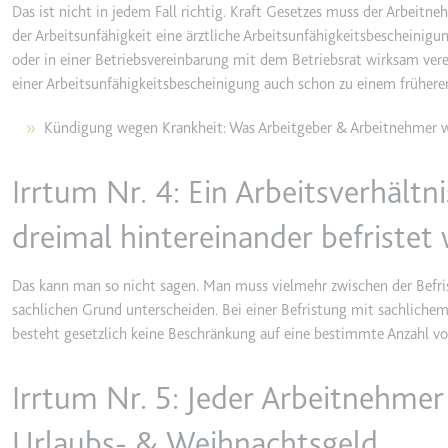
Anbieter:
youtube.co
Das ist nicht in jedem Fall richtig. Kraft Gesetzes muss der Arbeit
der Arbeitsunfähigkeit eine ärztliche Arbeitsunfähigkeitsbescheinigun
Zweck:
Speichert d
oder in einer Betriebsvereinbarung mit dem Betriebsrat wirksam vere
Videos
einer Arbeitsunfähigkeitsbescheinigung auch schon zu einem früheren
Ablauf:
Sitzung
Typ:
HTTP-Cook
Kündigung wegen Krankheit: Was Arbeitgeber & Arbeitnehmer w
Irrtum Nr. 4: Ein Arbeitsverhältn
__Secure-YNID
Anbieter:
youtube.co
dreimal hintereinander befristet
Zweck:
Wird verwend
Das kann man so nicht sagen. Man muss vielmehr zwischen der Befri
Ablauf:
180 Tage
sachlichen Grund unterscheiden. Bei einer Befristung mit sachlichem
Typ:
HTTP-Cook
besteht gesetzlich keine Beschränkung auf eine bestimmte Anzahl vo
LAST_RESULT_ENTRY_K
Irrtum Nr. 5: Jeder Arbeitnehmer
Anbieter:
youtube.co
Urlaubs- & Weihnachtsgeld
Zweck:
Wird verwend