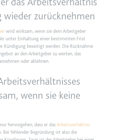
er das Arbeitsverhältnis
ng wieder zurücknehmen
m
mer
wird wirksam, wenn sie dem Arbeitgeber
er unter Einhaltung einer bestimmten Frist
et, um die Interaktion der Nutzer mit eingebetteten Inhalten zu verfo
er Kündigung beseitigt werden. Die Rücknahme
ngebot an den Arbeitgeber zu werten, das
ie
r annehmen oder ablehnen.
Arbeitsverhältnisses
m
sam, wenn sie keine
ür die Implementierung und Funktionalität von YouTube-Videoinhalten
 Storage
 nur hervorgehen, dass er das
Arbeitsverhältnis
. Bei fehlender Begründung ist also die
e Kündigung. Zwar ist der Arbeitgeber bei einer