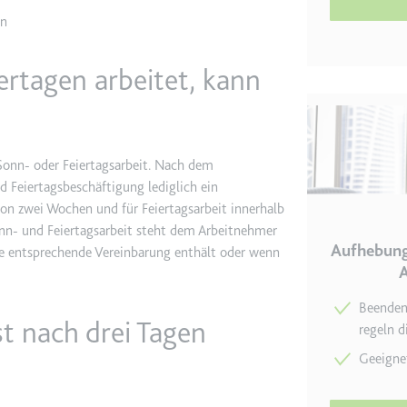
en
etagmanager.com
ertagen arbeitet, kann
e Konversionsrate zwischen dem Nutzer und den Werbebannern auf de
rung der Relevanz der Werbung auf der Website.
 Storage
 Sonn- oder Feiertagsarbeit. Nach dem
d Feiertagsbeschäftigung lediglich ein
von zwei Wochen und für Feiertagsarbeit innerhalb
EN
onn- und Feiertagsarbeit steht dem Arbeitnehmer
m
Aufhebung
eine entsprechende Vereinbarung enthält oder wenn
et, um die Interaktion der Nutzer mit eingebetteten Inhalten zu verfo
A
Beenden 
st nach drei Tagen
ie
regeln d
Geeigne