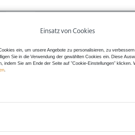
ps
Rechtsnews
Preise
Smartlaw Professional
Einsatz von Cookies
klung & Arbeitsbedingungen
Die 13 größten Irrtümer im Arbeitsrecht
Cookies ein, um unsere Angebote zu personalisieren, zu verbessern u
lligen Sie in die Verwendung der gewählten Cookies ein. Diese Ausw
en, indem Sie am Ende der Seite auf "Cookie-Einstellungen" klicken. 
Arbeitsrecht
en
.
aw.de