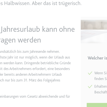
hes Halbwissen. Aber das ist trügerisch.
e
ie
det, um Daten zu Google Analytics über das Gerät und das Verhalt
 Jahresurlaub kann ohne
asst den Besucher über Geräte und Marketingkanäle hinweg.
tragen werden
ie
undsätzlich bis zum Jahresende nehmen.
ächste Jahr ist nur möglich, wenn der Urlaub aus
Welcher is
n werden kann. Dringende betriebliche Gründe
e
it des Arbeitnehmers erfordert, eine besonders
Wenn Sie
oder bereits anderen Arbeitnehmern Urlaub
det, um die Effizienz der Werbeaktivitäten der Website zu messen, 
finden S
ch nur bis zum 31. März des Folgejahres
-Rate der Anzeigen der Website über mehrere Websites hinweg ges
Erhalten
Beschäf
ie
vereinbarungen vom Gesetz abweichende und für