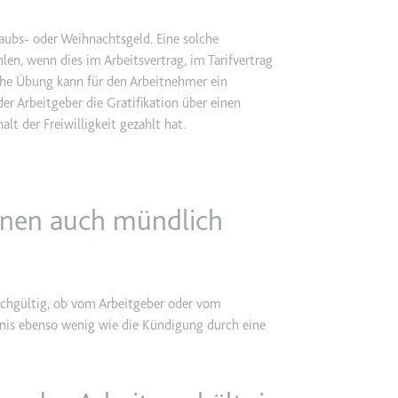
rlaubs- oder Weihnachtsgeld. Eine solche
ie
n, wenn dies im Arbeitsvertrag, im Tarifvertrag
iche Übung kann für den Arbeitnehmer ein
er Arbeitgeber die Gratifikation über einen
RequestsStore
t der Freiwilligkeit gezahlt hat.
m
et, um die Interaktion der Nutzer mit eingebetteten Inhalten zu verfo
önnen auch mündlich
ase#SWHealthLog
eichgültig, ob vom Arbeitgeber oder vom
m
nis ebenso wenig wie die Kündigung durch eine
ür die Implementierung und Funktionalität von YouTube-Videoinhalten