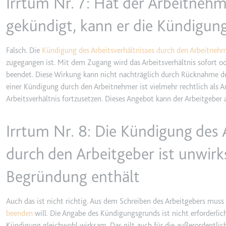
Irrtum Nr. 7: Hat der Arbeitnehm
gekündigt, kann er die Kündigu
TESTCOOKIESENABLED
Anbieter:
youtube.co
Falsch. Die
Kündigung des Arbeitsverhältnisses durch den Arbeitneh
zugegangen ist. Mit dem Zugang wird das Arbeitsverhältnis sofort od
Zweck:
Wird verwend
beendet. Diese Wirkung kann nicht nachträglich durch Rücknahme d
Ablauf:
1 Tag
einer Kündigung durch den Arbeitnehmer ist vielmehr rechtlich als A
Typ:
HTTP-Cook
Arbeitsverhältnis fortzusetzen. Dieses Angebot kann der Arbeitgebe
Irrtum Nr. 8: Die Kündigung des 
yt-icons-last-purged
Anbieter:
youtube.co
durch den Arbeitgeber ist unwirk
Zweck:
Notwendig f
Begründung enthält
Ablauf:
Beständig
Typ:
HTML Local
Auch das ist nicht richtig. Aus dem Schreiben des Arbeitgebers muss
beenden
will. Die Angabe des Kündigungsgrunds ist nicht erforderlich
Kündigung gleichwohl wirksam. Das gilt auch für die außerordentlich