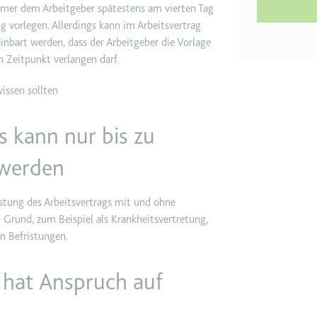
m
nehmer dem Arbeitgeber spätestens am vierten Tag
g vorlegen. Allerdings kann im Arbeitsvertrag
ie Benutzereinstellungen beim Abruf eines auf anderen Webseiten inte
inbart werden, dass der Arbeitgeber die Vorlage
 Zeitpunkt verlangen darf.
ie
issen sollten
is kann nur bis zu
m
 werden
et, um die Interaktion der Nutzer mit eingebetteten Inhalten zu verfo
stung des Arbeitsvertrags mit und ohne
 Grund, zum Beispiel als Krankheitsvertretung,
ie
n Befristungen.
EY
 hat Anspruch auf
m
et, um die Interaktion der Nutzer mit eingebetteten Inhalten zu verfo