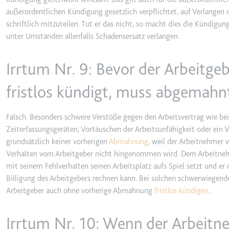
ytidb::LAST_RESULT_EN
außerordentlichen Kündigung gesetzlich verpflichtet, auf Verlange
Anbieter:
youtube.co
schriftlich mitzuteilen. Tut er das nicht, so macht dies die Kündig
Zweck:
Wird verwend
unter Umständen allenfalls Schadensersatz verlangen.
Ablauf:
Beständig
Irrtum Nr. 9: Bevor der Arbeitgeb
Typ:
HTML Local
fristlos kündigt, muss abgemah
YtIdbMeta#databases
Anbieter:
youtube.co
Falsch. Besonders schwere Verstöße gegen den Arbeitsvertrag wie be
Zeiterfassungsgeräten, Vortäuschen der Arbeitsunfähigkeit oder ein
Zweck:
Wird verwend
grundsätzlich keiner vorherigen
Abmahnung
, weil der Arbeitnehmer 
Ablauf:
Beständig
Verhalten vom Arbeitgeber nicht hingenommen wird. Dem Arbeitnehme
Typ:
IndexedDB
mit seinem Fehlverhalten seinen Arbeitsplatz aufs Spiel setzt und er 
Billigung des Arbeitgebers rechnen kann. Bei solchen schwerwiegend
Arbeitgeber auch ohne vorherige Abmahnung
fristlos kündigen
.
Irrtum Nr. 10: Wenn der Arbeitne