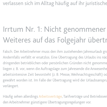
behalten.
verlassen sich im Alltag häufig auf ihr juristisc
Ablauf:
Sitzung
_ga_#
Anbieter:
smartlaw.d
Typ:
HTTP-Cook
Zweck:
Wird verwen
Irrtum Nr. 1: Nicht genommener
senden. Erf
Ablauf:
2 Jahre
Weiteres auf das Folgejahr über
Typ:
HTTP-Cook
Falsch. Der Arbeitnehmer muss den ihm zustehenden Jahresurlaub gr
Andernfalls verfällt er ersatzlos. Eine Übertragung des Urlaubs ins n
_gcl_au
dringenden betrieblichen oder persönlichen Gründen nicht genomme
Anbieter:
smartlaw.d
liegen z. B. vor, wenn die Auftragslage zum Jahresende die Anwesenhe
arbeitsintensive Zeit bevorsteht (z. B. Messe, Weihnachtsgeschäft) 
Zweck:
Wird verwen
gewährt worden ist. Im Falle der Übertragung wird der Urlaubsanspru
Conversion
verlängert.
Ablauf:
3 Monate
Typ:
HTTP-Cook
Häufig sehen allerdings
Arbeitsverträge
, Tarifverträge und Betriebs
den Arbeitnehmer günstigere Übertragungsregelungen vor.