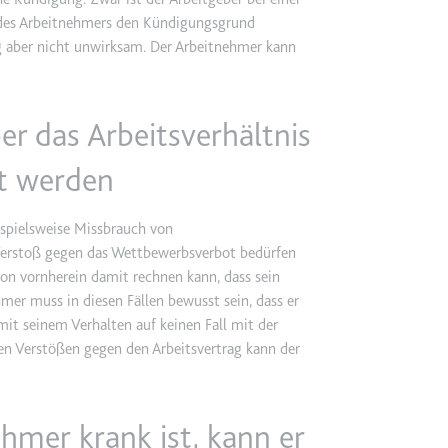
TRY_KEY
n des Arbeitnehmers den Kündigungsgrund
m
ung aber nicht unwirksam. Der Arbeitnehmer kann
et, um die Interaktion der Nutzer mit eingebetteten Inhalten zu verfo
er das Arbeitsverhältnis
 Storage
nt werden
m
ispielsweise Missbrauch von
 Verstoß gegen das Wettbewerbsverbot bedürfen
et, um die Interaktion der Nutzer mit eingebetteten Inhalten zu verfo
von vornherein damit rechnen kann, dass sein
r muss in diesen Fällen bewusst sein, dass er
mit seinem Verhalten auf keinen Fall mit der
en Verstößen gegen den Arbeitsvertrag kann der
hmer krank ist, kann er