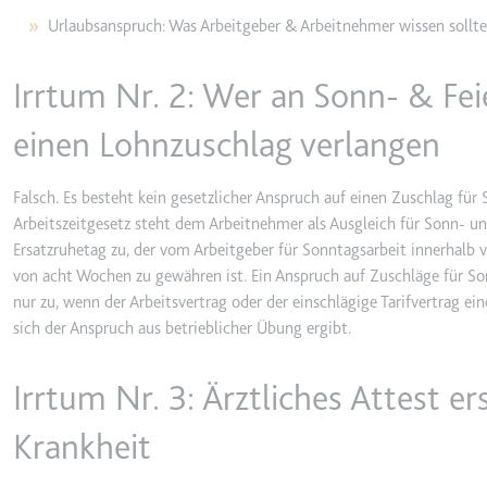
_gcl_ls
Urlaubsanspruch: Was Arbeitgeber & Arbeitnehmer wissen sollt
Anbieter:
www.googl
Irrtum Nr. 2: Wer an Sonn- & Fei
Zweck:
Verfolgt di
der Optimie
einen Lohnzuschlag verlangen
Ablauf:
Beständig
Typ:
HTML Local
Falsch. Es besteht kein gesetzlicher Anspruch auf einen Zuschlag für
Arbeitszeitgesetz steht dem Arbeitnehmer als Ausgleich für Sonn- un
Ersatzruhetag zu, der vom Arbeitgeber für Sonntagsarbeit innerhalb 
__Secure-ROLLOUT_TOK
von acht Wochen zu gewähren ist. Ein Anspruch auf Zuschläge für S
Anbieter:
youtube.co
nur zu, wenn der Arbeitsvertrag oder der einschlägige Tarifvertrag 
Zweck:
Wird verwend
sich der Anspruch aus betrieblicher Übung ergibt.
Ablauf:
180 Tage
Irrtum Nr. 3: Ärztliches Attest er
Typ:
HTTP-Cook
Krankheit
__Secure-YEC