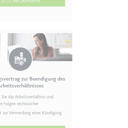
JETZT INFORMIEREN
r Website - Dies dient
svertrag zur Beendigung des
lgen.
rbeitsverhältnisses
Sie das Arbeitsverhältnis und
ie Folgen rechtssicher
t zur Vermei­dung einer Kündigung