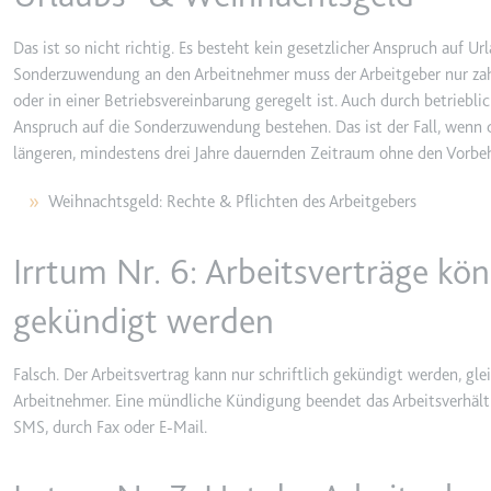
Ablauf:
Sitzung
Das ist so nicht richtig. Es besteht kein gesetzlicher Anspruch auf U
Typ:
HTTP-Cook
Sonderzuwendung an den Arbeitnehmer muss der Arbeitgeber nur zahle
oder in einer Betriebsvereinbarung geregelt ist. Auch durch betriebl
Anspruch auf die Sonderzuwendung bestehen. Das ist der Fall, wenn d
LogsDatabaseV2:V#||Logs
längeren, mindestens drei Jahre dauernden Zeitraum ohne den Vorbehal
Anbieter:
youtube.co
Weihnachtsgeld: Rechte & Pflichten des Arbeitgebers
Zweck:
Wird verwend
Ablauf:
Beständig
Irrtum Nr. 6: Arbeitsverträge k
Typ:
IndexedDB
gekündigt werden
ServiceWorkerLogsDatab
Falsch. Der Arbeitsvertrag kann nur schriftlich gekündigt werden, gl
Anbieter:
youtube.co
Arbeitnehmer. Eine mündliche Kündigung beendet das Arbeitsverhält
Zweck:
Notwendig f
SMS, durch Fax oder E-Mail.
Ablauf:
Beständig
Typ:
IndexedDB