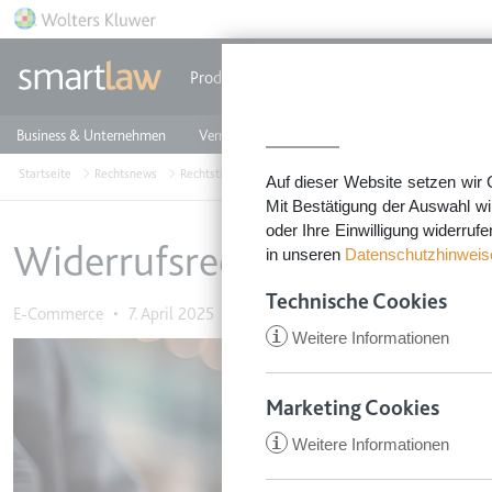
Direkt zum Inhalt
Produkte
Einzeldokumente
Rechtstip
Business & Unternehmen
Vermieten & Immobilien
Familie & Privates
Startseite
Rechtsnews
Rechtstipps Business & Unternehmen
E-Commerce
Auf dieser Website setzen wir 
Mit Bestätigung der Auswahl wi
oder Ihre Einwilligung widerruf
Widerrufsrecht auch bei Ko
in unseren
Datenschutzhinweis
Technische Cookies
E-Commerce
•
7. April 2025
i
Weitere Informationen
Image
Marketing Cookies
i
Weitere Informationen
CookieConsent
Anbieter:
app.smartl