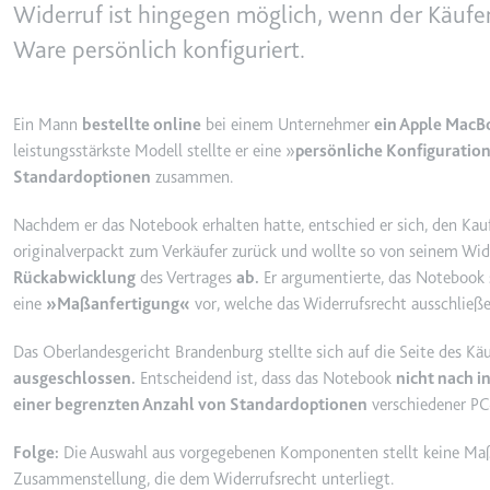
behalten.
Widerruf ist hingegen möglich, wenn der Käuf
Ablauf:
Sitzung
Ware persönlich konfiguriert.
_ga_#
Anbieter:
smartlaw.d
Typ:
HTTP-Cook
Zweck:
Wird verwen
Ein Mann
bestellte online
bei einem Unternehmer
ein Apple MacB
senden. Erf
leistungsstärkste Modell stellte er eine »
persönliche Konfiguratio
Ablauf:
2 Jahre
Standardoptionen
zusammen.
Typ:
HTTP-Cook
Nachdem er das Notebook erhalten hatte, entschied er sich, den Kau
originalverpackt zum Verkäufer zurück und wollte so von seinem Wi
Rückabwicklung
des Vertrages
ab.
Er argumentierte, das Notebook se
_gcl_au
eine
»Maßanfertigung«
vor, welche das Widerrufsrecht ausschließe
Anbieter:
smartlaw.d
Zweck:
Wird verwen
Das Oberlandesgericht Brandenburg stellte sich auf die Seite des Kä
Conversion
ausgeschlossen.
Entscheidend ist, dass das Notebook
nicht nach i
einer begrenzten Anzahl von Standardoptionen
verschiedener PC
Ablauf:
3 Monate
Typ:
HTTP-Cook
Folge:
Die Auswahl aus vorgegebenen Komponenten stellt keine Maßa
Zusammenstellung, die dem Widerrufsrecht unterliegt.