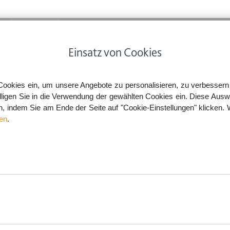
ps
Rechtsnews
Preise
Smartlaw Professional
Einsatz von Cookies
Widerrufsrecht auch bei Konfiguration eines Notebooks
Cookies ein, um unsere Angebote zu personalisieren, zu verbessern u
lligen Sie in die Verwendung der gewählten Cookies ein. Diese Ausw
en, indem Sie am Ende der Seite auf "Cookie-Einstellungen" klicken. 
nfiguration eines Notebooks
en
.
aw.de