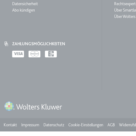
Service
Smartl
Datensicherheit
Rechtsexpert
Ablauf:
Sitzung
Abo kündigen
Über Smartl
Über Wolters
Typ:
HTTP-Cook
LogsDatabaseV2:V#||Logs
ZAHLUNGSMÖGLICHKEITEN
Anbieter:
youtube.co
Payments
Zweck:
Wird verwend
Ablauf:
Beständig
Typ:
IndexedDB
ServiceWorkerLogsDatab
Anbieter:
youtube.co
Zweck:
Notwendig f
Meta
Kontakt
Impressum
Datenschutz
Cookie-Einstellungen
AGB
Widerrufs
Ablauf:
Beständig
Typ:
IndexedDB