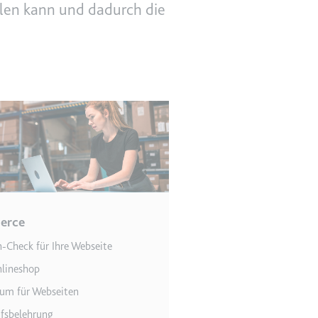
len kann und dadurch die
en des Besuchers zu
erce
indem Daten über die
ammelt werden.
Check für Ihre Webseite
lineshop
um für Webseiten
fsbelehrung