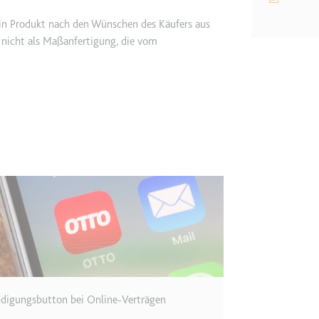
in Produkt nach den Wünschen des Käufers aus
etagmanager.com
 nicht als Maßanfertigung, die vom
e Konversionsrate zwischen dem Nutzer und den Werbebannern auf de
rung der Relevanz der Werbung auf der Website.
 Storage
EN
m
et, um die Interaktion der Nutzer mit eingebetteten Inhalten zu verfo
ie
digungsbutton bei Online‑Verträgen