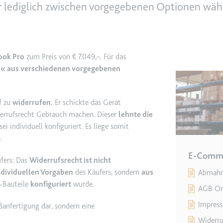
er lediglich zwischen vorgegebenen Optionen wäh
e
ie
det, um Daten zu Google Analytics über das Gerät und das Verhalt
ook Pro
zum Preis von € 7.049,–. Für das
asst den Besucher über Geräte und Marketingkanäle hinweg.
n« aus verschiedenen vorgegebenen
ie
f zu
widerrufen.
Er schickte das Gerät
derrufsrecht Gebrauch machen. Dieser
lehnte die
i individuell konfiguriert. Es liege somit
.
e
E-Comm
det, um die Effizienz der Werbeaktivitäten der Website zu messen, 
ufers: Das
Widerrufsrecht ist nicht
-Rate der Anzeigen der Website über mehrere Websites hinweg ges
ndividuellen Vorgaben
des Käufers, sondern
aus
Abmahn-
-Bauteile
konfiguriert
wurde.
AGB On
ie
Impress
nfertigung dar, sondern eine
Widerru