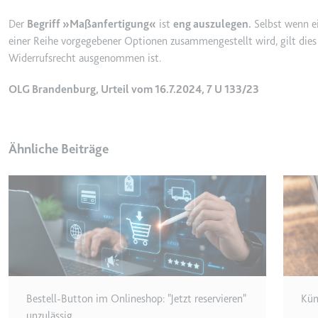
_gcl_ls
Der
Begriff »Maßanfertigung«
ist
eng auszulegen.
Selbst wenn e
Anbieter:
www.googl
einer Reihe vorgegebener Optionen zusammengestellt wird, gilt dies
Widerrufsrecht ausgenommen ist.
Zweck:
Verfolgt di
der Optimie
OLG Brandenburg, Urteil vom 16.7.2024, 7 U 133/23
Ablauf:
Beständig
Typ:
HTML Local
Ähnliche Beiträge
__Secure-ROLLOUT_TOK
Anbieter:
youtube.co
Zweck:
Wird verwend
Ablauf:
180 Tage
Typ:
HTTP-Cook
Bestell-Button im Onlineshop: "Jetzt reservieren"
Kün
__Secure-YEC
unzulässig