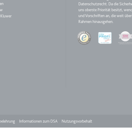
aw
en
Datenschutzrecht. Da die Sicherhe
aw
uns oberste Priorität besitzt, wen
und Vorschriften an, die weit über
 Kluwer
ie
Rahmen hinausgehen.
Quality
RequestsStore
m
et, um die Interaktion der Nutzer mit eingebetteten Inhalten zu verfo
ase#SWHealthLog
m
ür die Implementierung und Funktionalität von YouTube-Videoinhalten
belehrung
Informationen zum DSA
Nutzungsvorbehalt