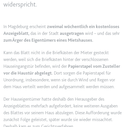
widerspricht.
YouTube-Videos zu schätzen.
Zweck:
Wird verwendet, um Daten zu
Google Analytics über das Gerät
Ablauf:
180 Tage
und das Verhalten des Besuchers
Typ:
HTTP-Cookie
zu senden. Erfasst den Besucher
In Magdeburg erscheint
zweimal wöchentlich ein kostenloses
über Geräte und Marketingkanäle
Anzeigeblatt,
das in der Stadt
ausgetragen
wird – und das sehr
hinweg.
zum Ärger des Eigentümers eines Mietshauses.
YSC
Ablauf:
2 Jahre
Anbieter:
youtube.com
Kann das Blatt nicht in die Briefkästen der Mieter gesteckt
Typ:
HTTP-Cookie
werden, weil sich die Briefkästen hinter der verschlossenen
Zweck:
Registriert eine eindeutige ID, um
Hauseingangstür befinden, wird der
Papierstapel vom Zusteller
Statistiken der Videos von
YouTube, die der Benutzer
vor die Haustür abgelegt.
Dort sorgen die Papierstapel für
_ga_#
gesehen hat, zu behalten.
Unordnung, insbesondere, wenn sie durch Wind und Regen vor
Anbieter:
smartlaw.de
dem Haus verteilt werden und aufgesammelt werden müssen.
Ablauf:
Sitzung
Zweck:
Wird verwendet, um Daten zu
Typ:
HTTP-Cookie
Google Analytics über das Gerät
Der Hauseigentümer hatte deshalb den Herausgeber des
und das Verhalten des Besuchers
Anzeigeblattes mehrfach aufgefordert, keine weiteren Ausgaben
zu senden. Erfasst den Besucher
des Blattes vor seinem Haus abzulegen. Diese Aufforderung wurde
über Geräte und Marketingkanäle
zunächst Folge geleistet, später wurde sie wieder missachtet.
hinweg.
Deshalb kam es zum Gerichtsverfahren.