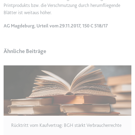
Anbieter:
www.googletagmanager.com
Printprodukts bzw. die Verschmutzung durch herumfliegende
Zweck:
Verfolgt die Konversionsrate
Blätter ist weitaus höher.
zwischen dem Nutzer und den
Werbebannern auf der Website -
AG Magdeburg, Urteil vom 29.11.2017, 150 C 518/17
Dies dient der Optimierung der
Relevanz der Werbung auf der
Website.
Ähnliche Beiträge
Ablauf:
Beständig
Typ:
HTML Local Storage
__Secure-ROLLOUT_TOKEN
Anbieter:
youtube.com
Zweck:
Wird verwendet, um die
Interaktion der Nutzer mit
eingebetteten Inhalten zu
verfolgen.
Rücktritt vom Kaufvertrag: BGH stärkt Verbraucherrechte
Ablauf:
180 Tage