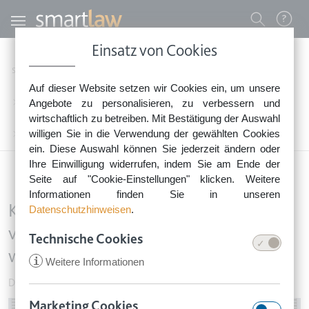
Direkt zum Inhalt
Benutzermenü
Einsatz von Cookies
0800 - 268 4 268 (kostenfrei)
Startseite
Rechtsnews
Rechtstipps Familie & Privates
Auf dieser Website setzen wir Cookies ein, um unsere
Sie erreichen unser Service-Team:
Dienstleistung, Handel & Privatverkäufe
Angebote zu personalisieren, zu verbessern und
Montag bis Freitag: 8-18 Uhr
wirtschaftlich zu betreiben. Mit Bestätigung der Auswahl
Keine Rechtsberatung.
willigen Sie in die Verwendung der gewählten Cookies
Kostenloses Anzeigeblatt darf nicht vor dem Hauseingang abgelegt werden
ein. Diese Auswahl können Sie jederzeit ändern oder
Ihre Einwilligung widerrufen, indem Sie am Ende der
Seite auf "Cookie-Einstellungen" klicken. Weitere
Informationen finden Sie in unseren
Kostenloses Anzeigeblatt darf nicht
Datenschutzhinweisen
.
vor dem Hauseingang abgelegt
Technische Cookies
werden
i
Weitere Informationen
Dienstleistung, Handel & Privatverkäufe
•
17. Januar 2019
Marketing Cookies
Image