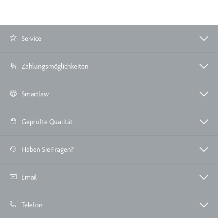
Zweck:
Wird verwendet, um die
Interaktion der Nutzer mit
eingebetteten Inhalten zu
Service
verfolgen.
Ablauf:
Beständig
Zahlungsmöglichkeiten
Typ:
IndexedDB
Smartlaw
ServiceWorkerLogsDatabase#SWHealthLog
Geprüfte Qualität
Anbieter:
youtube.com
Zweck:
Notwendig für die
Implementierung und
Haben Sie Fragen?
Funktionalität von YouTube-
Videoinhalten auf der Website.
Email
Ablauf:
Beständig
Typ:
IndexedDB
Telefon