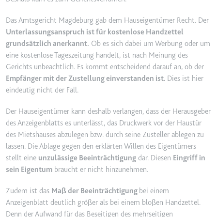
Ablauf:
2 Jahre
Das Amtsgericht Magdeburg gab dem Hauseigentümer Recht. Der
Typ:
HTTP-Cookie
Unterlassungsanspruch ist für kostenlose Handzettel
grundsätzlich anerkannt.
Ob es sich dabei um Werbung oder um
eine kostenlose Tageszeitung handelt, ist nach Meinung des
_gcl_au
Gerichts unbeachtlich. Es kommt entscheidend darauf an, ob der
Anbieter:
smartlaw.de
Empfänger mit der Zustellung einverstanden ist.
Dies ist hier
Zweck:
Wird verwendet, um die Effizienz
eindeutig nicht der Fall.
der Werbeaktivitäten der Website
zu messen, indem Daten über die
Der Hauseigentümer kann deshalb verlangen, dass der Herausgeber
Conversion-Rate der Anzeigen der
des Anzeigenblatts es unterlässt, das Druckwerk vor der Haustür
Website über mehrere Websites
des Mietshauses abzulegen bzw. durch seine Zusteller ablegen zu
hinweg gesammelt werden.
lassen. Die Ablage gegen den erklärten Willen des Eigentümers
Ablauf:
3 Monate
stellt eine
unzulässige Beeinträchtigung
dar. Diesen
Eingriff in
sein Eigentum
braucht er nicht hinzunehmen.
Typ:
HTTP-Cookie
Zudem ist das
Maß der Beeinträchtigung
bei einem
Anzeigenblatt deutlich größer als bei einem bloßen Handzettel.
_gcl_ls
Denn der Aufwand für das Beseitigen des mehrseitigen