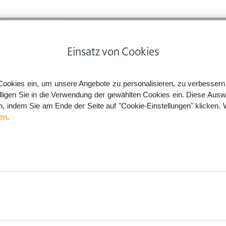
ps
Rechtsnews
Preise
Smartlaw Professional
Einsatz von Cookies
 & Privatverkäufe
Abstellgenehmigung in AGB nur mit Benachrichtigung des Empfänger
Cookies ein, um unsere Angebote zu personalisieren, zu verbessern u
lligen Sie in die Verwendung der gewählten Cookies ein. Diese Ausw
en, indem Sie am Ende der Seite auf "Cookie-Einstellungen" klicken. 
 nur mit Benachrichtigung d
en
.
aw.de