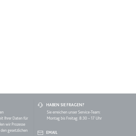
grierten Youtube-
lgen.
HABEN SIE FRAGEN?
hen
Sie erreichen unser Service-Team:
it Ihrer Daten für
Montag bis Freitag: 8:30 – 17 Uhr
den wir Prozesse
 den gesetzlichen
EMAIL
lgen.