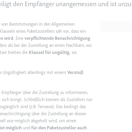
hteiligt den Empfänger unangemessen und ist unzul
e
ie
he von Bestimmungen in den Allgemeinen
det, um Daten zu Google Analytics über das Gerät und das Verhalt
lauseln eines Paketzustellers sah vor, dass ein
asst den Besucher über Geräte und Marketingkanäle hinweg.
n wird.
Eine
verpflichtende Benachrichtigung
ers als bei der Zustellung an einen Nachbarn, wo
tzer hielten die
Klausel für ungültig,
sie
ie
ie Ungültigkeit allerdings mit einem
Verstoß
e
en Empfänger über die Zustellung zu informieren,
det, um die Effizienz der Werbeaktivitäten der Website zu messen, 
t sich bringt. Schließlich können als Zustellort nur
-Rate der Anzeigen der Website über mehrere Websites hinweg ges
ugänglich sind (z.B. Terrasse). Das bedingt das
enachrichtigung über die Zustellung an diesen
ie
nell wie möglich abgeholt wird, um einen
ist möglich
und
für den Paketzusteller auch