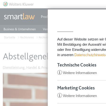
Direkt zum Inhalt
Produkte
Einzeldokumente
Rechtstip
Business & Unternehmen
Vermieten & Immobilien
Familie & Privates
Startseite
Rechtsnews
Rechtstipps Familie & Privates
Dienstleistung, Handel
Auf dieser Website setzen wir 
Mit Bestätigung der Auswahl wi
oder Ihre Einwilligung widerruf
Abstellgenehmigung in AGB
in unseren
Datenschutzhinweis
Technische Cookies
Dienstleistung, Handel & Privatverkäufe
•
3. August 2022
i
Weitere Informationen
Image
Marketing Cookies
i
Weitere Informationen
CookieConsent
Anbieter:
app.smartl