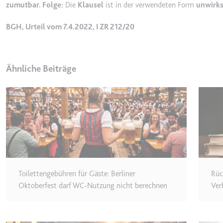
zumutbar. Folge:
Die
Klausel
ist in der verwendeten Form
unwirk
_gcl_ls
Anbieter:
www.googl
BGH, Urteil vom 7.4.2022, I ZR 212/20
Zweck:
Verfolgt di
der Optimie
Ähnliche Beiträge
Ablauf:
Beständig
Typ:
HTML Local
__Secure-ROLLOUT_TOK
Anbieter:
youtube.co
Zweck:
Wird verwend
Ablauf:
180 Tage
Toilettengebühren für Gäste: Berliner
Rüc
Typ:
HTTP-Cook
Oktoberfest darf WC-Nutzung nicht berechnen
Ver
__Secure-YEC