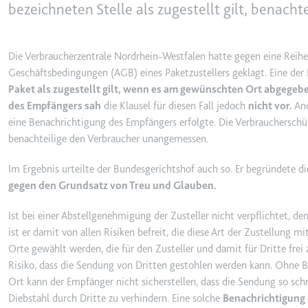
behalten.
bezeichneten Stelle als zugestellt gilt, benac
Ablauf:
Sitzung
_ga_#
Anbieter:
smartlaw.d
Typ:
HTTP-Cook
Die Verbraucherzentrale Nordrhein-Westfalen hatte gegen eine Rei
Zweck:
Wird verwen
Geschäftsbedingungen (AGB) eines Paketzustellers geklagt. Eine der K
senden. Erf
Paket als zugestellt gilt, wenn es am gewünschten Ort abgegebe
des Empfängers sah
die Klausel für diesen Fall jedoch
nicht vor.
And
Ablauf:
2 Jahre
eine Benachrichtigung des Empfängers erfolgte. Die Verbraucherschü
Typ:
HTTP-Cook
benachteilige den Verbraucher unangemessen.
Im Ergebnis urteilte der Bundesgerichtshof auch so. Er begründete d
_gcl_au
gegen den Grundsatz von Treu und Glauben.
Anbieter:
smartlaw.d
Ist bei einer Abstellgenehmigung der Zusteller nicht verpflichtet, d
Zweck:
Wird verwen
ist er damit von allen Risiken befreit, die diese Art der Zustellung mi
Conversion
Orte gewählt werden, die für den Zusteller und damit für Dritte frei z
Ablauf:
3 Monate
Risiko, dass die Sendung von Dritten gestohlen werden kann. Ohne B
Typ:
HTTP-Cook
Ort kann der Empfänger nicht sicherstellen, dass die Sendung so sch
Diebstahl durch Dritte zu verhindern. Eine solche
Benachrichtigung 