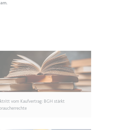
sam.
etagmanager.com
e Konversionsrate zwischen dem Nutzer und den Werbebannern auf de
rung der Relevanz der Werbung auf der Website.
 Storage
EN
m
et, um die Interaktion der Nutzer mit eingebetteten Inhalten zu verfo
ktritt vom Kaufvertrag: BGH stärkt
ie
braucherrechte