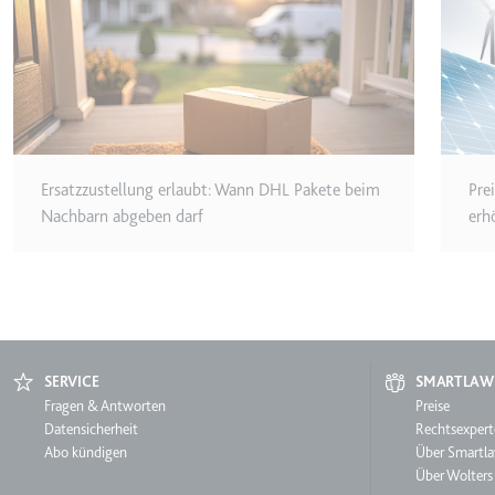
Anbieter:
youtube.co
Zweck:
Speichert d
Videos
Ablauf:
Sitzung
Typ:
HTTP-Cook
Ersatzzustellung erlaubt: Wann DHL Pakete beim
Pre
__Secure-YNID
Nachbarn abgeben darf
erh
Anbieter:
youtube.co
Zweck:
Wird verwend
Ablauf:
180 Tage
Typ:
HTTP-Cook
SERVICE
SMARTLAW
Service
Fragen & Antworten
Smartl
Preise
LAST_RESULT_ENTRY_K
Datensicherheit
Rechtsexpert
Abo kündigen
Über Smartl
Anbieter:
youtube.co
Über Wolters
Zweck:
Wird verwend