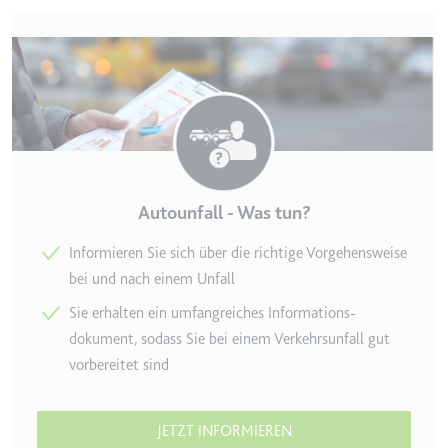
eingebetteten Inhalten zu
verfolgen.
Ablauf:
180 Tage
Typ:
HTTP-Cookie
LAST_RESULT_ENTRY_KEY
Anbieter:
youtube.com
Autounfall - Was tun?
Zweck:
Wird verwendet, um die
Interaktion der Nutzer mit
Informieren Sie sich über die richtige Vorgehens­weise
eingebetteten Inhalten zu
bei und nach einem Unfall
verfolgen.
Sie erhalten ein umfang­reiches Informations­
Ablauf:
Sitzung
dokument, sodass Sie bei einem Verkehrs­unfall gut
Typ:
HTTP-Cookie
vorbereitet sind
LogsDatabaseV2:V#||LogsRequestsStore
JETZT INFORMIEREN
Anbieter:
youtube.com