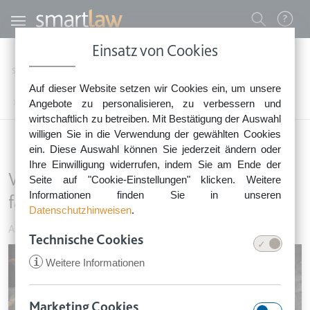
Direkt zum Inhalt
Benutzermenü
Einsatz von Cookies
0800 - 268 4 268 (kostenfrei)
Startseite
Rechtsnews
Rechtstipps Familie & Privates
Auto & Verkehr
Auf dieser Website setzen wir Cookies ein, um unsere
Sie erreichen unser Service-Team:
Wenn das Auto in der Garage Feuer fängt
Angebote zu personalisieren, zu verbessern und
Montag bis Freitag: 8-18 Uhr
wirtschaftlich zu betreiben. Mit Bestätigung der Auswahl
Keine Rechtsberatung.
willigen Sie in die Verwendung der gewählten Cookies
ein. Diese Auswahl können Sie jederzeit ändern oder
Ihre Einwilligung widerrufen, indem Sie am Ende der
Wenn das Auto in der Garage Feuer
Seite auf "Cookie-Einstellungen" klicken. Weitere
Informationen finden Sie in unseren
fängt
Datenschutzhinweisen
.
Auto & Verkehr
•
12. Juli 2019
Technische Cookies
Image
i
Weitere Informationen
Marketing Cookies