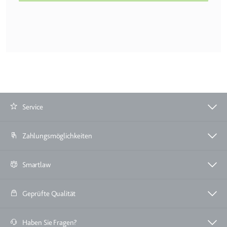
Zweck:
Wird verwendet, um die
Interaktion der Nutzer mit
eingebetteten Inhalten zu
verfolgen.
Ablauf:
Beständig
Typ:
IndexedDB
Service
ServiceWorkerLogsDatabase#SWHealthLog
Anbieter:
youtube.com
Zahlungsmöglichkeiten
Zweck:
Notwendig für die
Implementierung und
Smartlaw
Funktionalität von YouTube-
Videoinhalten auf der Website.
Ablauf:
Beständig
Geprüfte Qualität
Typ:
IndexedDB
Haben Sie Fragen?