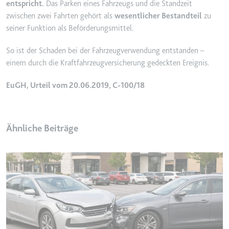
entspricht.
Das Parken eines Fahrzeugs und die Standzeit
Ablauf:
2 Jahre
zwischen zwei Fahrten gehört als
wesentlicher Bestandteil
zu
Typ:
HTTP-Cookie
seiner Funktion als Beförderungsmittel.
So ist der Schaden bei der Fahrzeugverwendung entstanden –
_gcl_au
einem durch die Kraftfahrzeugversicherung gedeckten Ereignis.
Anbieter:
smartlaw.de
EuGH, Urteil vom 20.06.2019, C-100/18
Zweck:
Wird verwendet, um die Effizienz
der Werbeaktivitäten der Website
zu messen, indem Daten über die
Conversion-Rate der Anzeigen der
Ähnliche Beiträge
Website über mehrere Websites
hinweg gesammelt werden.
Ablauf:
3 Monate
Typ:
HTTP-Cookie
_gcl_ls