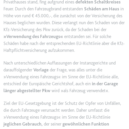
Privathauses stand, fing aufgrund eines
defekten Schaltkreises
YouTube-Videos zu schätzen.
Zweck:
Wird verwendet, um Daten zu
Feuer. Durch den Fahrzeugbrand entstanden
Schäden am Haus
in
Google Analytics über das Gerät
Ablauf:
180 Tage
Höhe von rund € 45.000,-, die zunächst von der Versicherung des
und das Verhalten des Besuchers
Hauses beglichen wurden. Diese verlangt nun den Schaden von der
Typ:
HTTP-Cookie
zu senden. Erfasst den Besucher
Kfz-Versicherung des Pkw zurück, da der Schaden bei der
über Geräte und Marketingkanäle
»Verwendung des Fahrzeugs«
entstanden sei. Für solche
hinweg.
Schäden habe nach der entsprechenden EU-Richtlinie aber die Kfz-
YSC
Ablauf:
2 Jahre
Haftpflichtversicherung aufzukommen.
Anbieter:
youtube.com
Typ:
HTTP-Cookie
Zweck:
Registriert eine eindeutige ID, um
Nach unterschiedlichen Auffassungen der Instanzgerichte und
Statistiken der Videos von
darauffolgender
Vorlage
der Frage, was alles unter die
YouTube, die der Benutzer
»Verwendung eines Fahrzeugs« im Sinne der EU-Richtlinie alle,
_ga_#
gesehen hat, zu behalten.
entschied der Europäische Gerichtshof, auch ein
in der Garage
Anbieter:
smartlaw.de
Ablauf:
Sitzung
länger abgestellter Pkw
wird »als Fahrzeug verwendet«.
Zweck:
Wird verwendet, um Daten zu
Typ:
HTTP-Cookie
Google Analytics über das Gerät
Ziel der EU-Gesetzgebung ist der Schutz der Opfer von Unfällen,
und das Verhalten des Besuchers
die durch Fahrzeuge verursacht werden. Daher umfasst die
zu senden. Erfasst den Besucher
»Verwendung eines Fahrzeugs« im Sinne der EU-Richtlinie
über Geräte und Marketingkanäle
jeglichen Gebrauch,
der seiner
gewöhnlichen Funktion
hinweg.