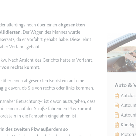
e
ie
 der allerdings noch über einen
abgesenkten
det, um Daten zu Google Analytics über das Gerät und das Verhalt
llidierten
. Der Wagen des Mannes wurde
asst den Besucher über Geräte und Marketingkanäle hinweg.
ersatz, da er Vorfahrt gehabt habe. Diese lehnt
aher Vorfahrt gehabt.
ie
kw. Nach Ansicht des Gerichts hatte er Vorfahrt.
er von rechts kommt
.
ie über einen abgesenkten Bordstein auf eine
Auto & 
e
gig davon, ob Sie von rechts oder links kommen.
Autokau
det, um die Effizienz der Werbeaktivitäten der Website zu messen, 
ensnaher Betrachtung« ist davon auszugehen, dass
-Rate der Anzeigen der Website über mehrere Websites hinweg ges
Autounf
on mit einem auf der Straße fahrenden Pkw kommt.
Autounf
rdstein in die Fahrbahn eingefahren ist.
ie
Kündigu
rin des zweiten Pkw außerdem so
Motorra