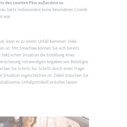
m
rin des zweiten Pkw außerdem so
 Frau hatte insbesondere keine besonderen Gründe
ie Benutzereinstellungen beim Abruf eines auf anderen Webseiten inte
n war.
ie
et, kann es zu einem Unfall kommen. Viele
un ist. Mit Smartlaw können Sie sich bereits
er hektischen Situation die Erstellung eines
 Versicherung notwendigen Angaben wie Beteiligte
m
tlaw Sie Schritt-für-Schritt durch einen Frage-
et, um die Interaktion der Nutzer mit eingebetteten Inhalten zu verfo
hre Situation zugeschnitten ist. Dabei brauchen Sie
ualisiertes Unfallprotokoll erstellen lassen.
ie
EY
m
et, um die Interaktion der Nutzer mit eingebetteten Inhalten zu verfo