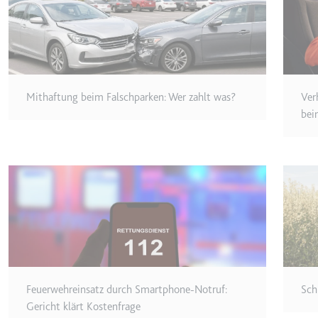
Ablauf:
Sitzung
Typ:
HTTP-Cook
LogsDatabaseV2:V#||Logs
Mithaftung beim Falschparken: Wer zahlt was?
Ver
Anbieter:
youtube.co
bei
Zweck:
Wird verwend
Ablauf:
Beständig
Typ:
IndexedDB
ServiceWorkerLogsDatab
Anbieter:
youtube.co
Zweck:
Notwendig f
Feuerwehreinsatz durch Smartphone-Notruf:
Sch
Ablauf:
Beständig
Gericht klärt Kostenfrage
Typ:
IndexedDB