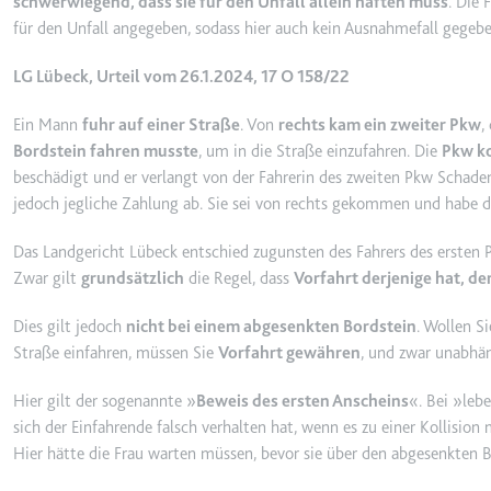
schwerwiegend, dass sie für den Unfall allein haften muss
. Die
_gcl_ls
für den Unfall angegeben, sodass hier auch kein Ausnahmefall gegebe
Anbieter:
www.googl
LG Lübeck, Urteil vom 26.1.2024, 17 O 158/22
Zweck:
Verfolgt di
der Optimie
Ein Mann
fuhr auf einer Straße
. Von
rechts kam ein zweiter Pkw
,
Ablauf:
Beständig
Bordstein fahren musste
, um in die Straße einzufahren. Die
Pkw ko
beschädigt und er verlangt von der Fahrerin des zweiten Pkw Schadens
Typ:
HTML Local
jedoch jegliche Zahlung ab. Sie sei von rechts gekommen und habe d
Das Landgericht Lübeck entschied zugunsten des Fahrers des ersten P
__Secure-ROLLOUT_TOK
Zwar gilt
grundsätzlich
die Regel, dass
Vorfahrt derjenige hat, d
Anbieter:
youtube.co
Zweck:
Wird verwend
Dies gilt jedoch
nicht bei einem abgesenkten Bordstein
. Wollen S
Straße einfahren, müssen Sie
Vorfahrt gewähren
, und zwar unabhän
Ablauf:
180 Tage
Typ:
HTTP-Cook
Hier gilt der sogenannte »
Beweis des ersten Anscheins
«. Bei »leb
sich der Einfahrende falsch verhalten hat, wenn es zu einer Kollisi
Hier hätte die Frau warten müssen, bevor sie über den abgesenkten Bo
__Secure-YEC