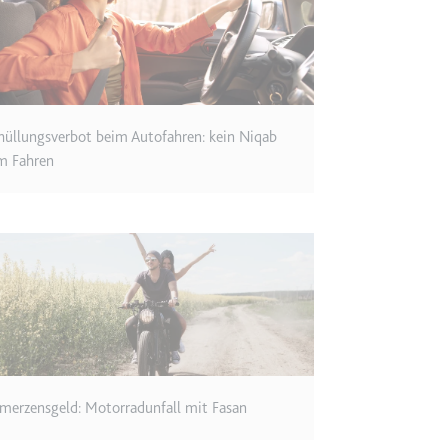
ie
RequestsStore
hüllungsverbot beim Autofahren: kein Niqab
m
m Fahren
et, um die Interaktion der Nutzer mit eingebetteten Inhalten zu verfo
ase#SWHealthLog
m
ür die Implementierung und Funktionalität von YouTube-Videoinhalten
merzensgeld: Motorradunfall mit Fasan