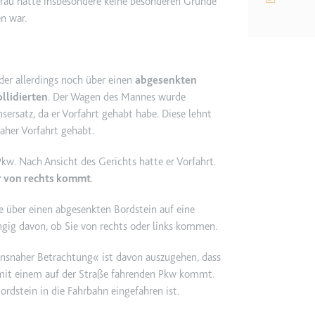
 Frau hatte insbesondere keine besonderen Gründe
n war.
etagmanager.com
e Konversionsrate zwischen dem Nutzer und den Werbebannern auf de
rung der Relevanz der Werbung auf der Website.
 der allerdings noch über einen
abgesenkten
llidierten
. Der Wagen des Mannes wurde
ersatz, da er Vorfahrt gehabt habe. Diese lehnt
 Storage
aher Vorfahrt gehabt.
kw. Nach Ansicht des Gerichts hatte er Vorfahrt.
EN
er von rechts kommt
.
m
et, um die Interaktion der Nutzer mit eingebetteten Inhalten zu verfo
ie über einen abgesenkten Bordstein auf eine
gig davon, ob Sie von rechts oder links kommen.
ie
ensnaher Betrachtung« ist davon auszugehen, dass
on mit einem auf der Straße fahrenden Pkw kommt.
rdstein in die Fahrbahn eingefahren ist.