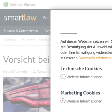
Direkt zum Inhalt
Produkte
Einzeldokumente
Rechtstip
Business & Unternehmen
Vermieten & Immobilien
Familie & Privates
Startseite
Rechtsnews
Rechtstipps Familie & Privates
Auto & Verkehr
Vors
Auf dieser Website setzen wir 
Mit Bestätigung der Auswahl wi
oder Ihre Einwilligung widerruf
Vorsicht bei abgesenktem Bo
in unseren
Datenschutzhinweis
Technische Cookies
Auto & Verkehr
•
27. Januar 2025
i
Weitere Informationen
Image
Marketing Cookies
i
Weitere Informationen
CookieConsent
Anbieter:
app.smartl