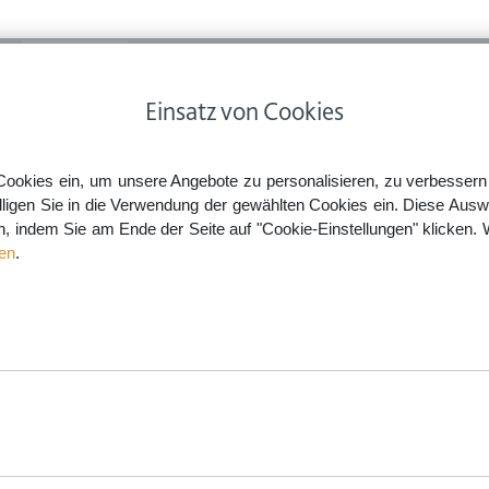
ps
Rechtsnews
Preise
Smartlaw Professional
Einsatz von Cookies
icht bei abgesenktem Bordstein: Kein »rechts vor links«
Cookies ein, um unsere Angebote zu personalisieren, zu verbessern u
lligen Sie in die Verwendung der gewählten Cookies ein. Diese Ausw
en, indem Sie am Ende der Seite auf "Cookie-Einstellungen" klicken. 
rdstein: Kein »rechts vor li
en
.
aw.de