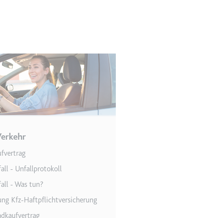
en des Besuchers zu
Verkehr
fvertrag
indem Daten über die
ammelt werden.
all - Unfallprotokoll
all - Was tun?
ng Kfz-Haftpflichtversicherung
dkaufvertrag