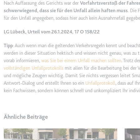
Anbieter:
youtube.co
Nach Auffassung des Gerichts war der
Vorfahrtsverstoß der Fahre
schwerwiegend, dass sie für den Unfall allein haften muss
. Die
Zweck:
Speichert d
für den Unfall angegeben, sodass hier auch kein Ausnahmefall gegebe
Videos
Ablauf:
Sitzung
LG Lübeck, Urteil vom 26.1.2024, 17 O 158/22
Typ:
HTTP-Cook
Tipp
: Auch wenn man die geltenden Verkehrsregeln kennt und beacht
werden in dieser Situation hektisch und wissen nicht genau, was zu t
vorab informieren,
was Sie bei einem Unfall machen sollten
. Trotz d
__Secure-YNID
vollständigen Unfallprotokolls
mit allen für die Bearbeitung bei der
Anbieter:
youtube.co
und mögliche Zeugen wichtig. Damit Sie nichts vergessen leitet Smar
Zweck:
Wird verwend
Antwort-Dialog und erstellt Ihnen so ein
Unfallprotokoll
, dass auf I
Ablauf:
180 Tage
kein Fachwissen, sondern können schnell und unkompliziert Ihr individ
Typ:
HTTP-Cook
Ähnliche Beiträge
LAST_RESULT_ENTRY_K
Anbieter:
youtube.co
Zweck:
Wird verwend