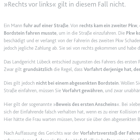
behalten.
»Rechts vor links« gilt in diesem Fall nicht.
Ablauf:
Sitzung
_ga_#
Anbieter:
smartlaw.d
Typ:
HTTP-Cook
Ein Mann
fuhr auf einer Straße
. Von
rechts kam ein zweiter Pkw
,
Zweck:
Wird verwen
Bordstein fahren musste
, um in die Straße einzufahren. Die
Pkw ko
senden. Erf
beschädigt und er verlangt von der Fahrerin des zweiten Pkw Schadens
jedoch jegliche Zahlung ab. Sie sei von rechts gekommen und habe d
Ablauf:
2 Jahre
Typ:
HTTP-Cook
Das Landgericht Lübeck entschied zugunsten des Fahrers des ersten P
Zwar gilt
grundsätzlich
die Regel, dass
Vorfahrt derjenige hat, d
_gcl_au
Dies gilt jedoch
nicht bei einem abgesenkten Bordstein
. Wollen S
Anbieter:
smartlaw.d
Straße einfahren, müssen Sie
Vorfahrt gewähren
, und zwar unabhän
Zweck:
Wird verwen
Hier gilt der sogenannte »
Beweis des ersten Anscheins
«. Bei »leb
Conversion
sich der Einfahrende falsch verhalten hat, wenn es zu einer Kollisi
Ablauf:
3 Monate
Hier hätte die Frau warten müssen, bevor sie über den abgesenkten Bo
Typ:
HTTP-Cook
Nach Auffassung des Gerichts war der
Vorfahrtsverstoß der Fahre