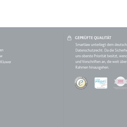
m
et, um die Interaktion der Nutzer mit eingebetteten Inhalten zu verfo
GEPRÜFTE QUALITÄT
aw
Smartlaw unterliegt dem deutsc
en
Datenschutzrecht. Da die Sicherhe
ie
aw
uns oberste Priorität besitzt, wen
und Vorschriften an, die weit über
 Kluwer
Rahmen hinausgehen.
Quality
m
ür die Implementierung und Funktionalität von YouTube-Videoinhalten
 Storage