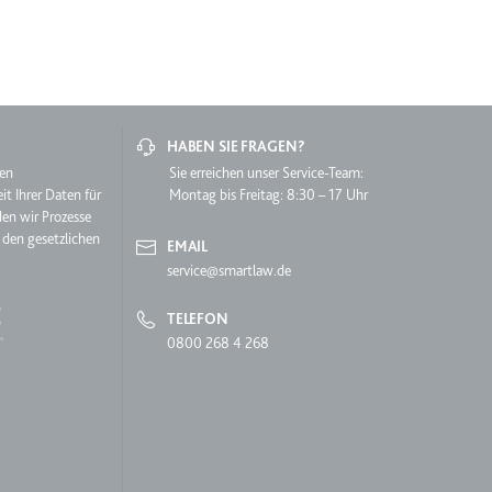
lgen.
HABEN SIE FRAGEN?
hen
Sie erreichen unser Service-Team:
it Ihrer Daten für
Montag bis Freitag: 8:30 – 17 Uhr
den wir Prozesse
 den gesetzlichen
EMAIL
service@smartlaw.de
TELEFON
0800 268 4 268
 auf der Website.