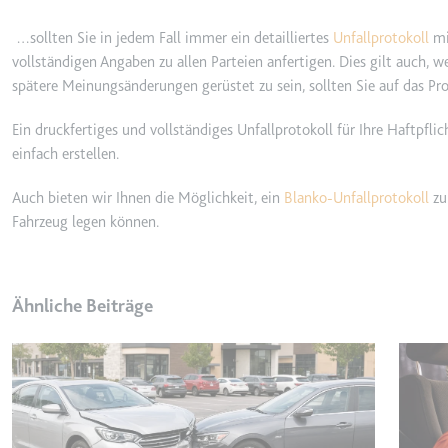
Anbieter:
youtube.co
…sollten Sie in jedem Fall immer ein detailliertes
Unfallprotokoll
mi
Zweck:
Speichert d
vollständigen Angaben zu allen Parteien anfertigen. Dies gilt auch, 
Videos
spätere Meinungsänderungen gerüstet zu sein, sollten Sie auf das Pro
Ablauf:
Sitzung
Typ:
HTTP-Cook
Ein druckfertiges und vollständiges Unfallprotokoll für Ihre Haftpfl
einfach erstellen.
__Secure-YNID
Auch bieten wir Ihnen die Möglichkeit, ein
Blanko-Unfallprotokoll
zu 
Fahrzeug legen können.
Anbieter:
youtube.co
Zweck:
Wird verwend
Ablauf:
180 Tage
Ähnliche Beiträge
Typ:
HTTP-Cook
LAST_RESULT_ENTRY_K
Anbieter:
youtube.co
Zweck:
Wird verwend