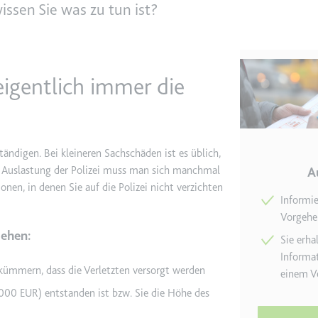
issen Sie was zu tun ist?
e
ie
det, um Daten zu Google Analytics über das Gerät und das Verhalt
igentlich immer die
asst den Besucher über Geräte und Marketingkanäle hinweg.
ie
tändigen. Bei kleineren Sachschäden ist es üblich,
und Auslastung der Polizei muss man sich manchmal
A
ionen, in denen Sie auf die Polizei nicht verzichten
Informie
e
Vorgehen
det, um die Effizienz der Werbeaktivitäten der Website zu messen, 
iehen:
-Rate der Anzeigen der Website über mehrere Websites hinweg ges
Sie erha
Informat
m kümmern, dass die Verletzten versorgt werden
einem Ve
ie
.000 EUR) entstanden ist bzw. Sie die Höhe des