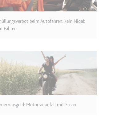
ie
hüllungsverbot beim Autofahren: kein Niqab
m Fahren
RequestsStore
m
et, um die Interaktion der Nutzer mit eingebetteten Inhalten zu verfo
ase#SWHealthLog
merzensgeld: Motorradunfall mit Fasan
m
ür die Implementierung und Funktionalität von YouTube-Videoinhalten