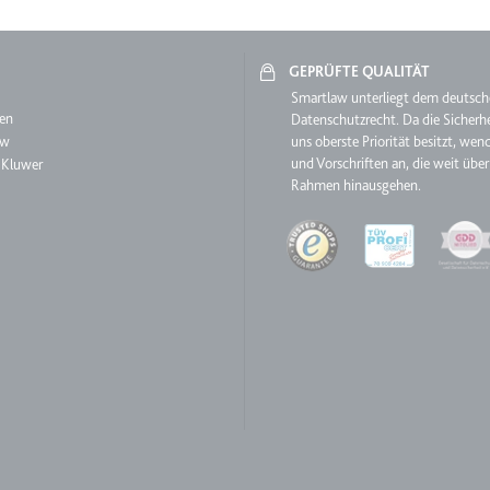
GEPRÜFTE QUALITÄT
aw
Smartlaw unterliegt dem deutsc
m
en
Datenschutzrecht. Da die Sicherhe
et, um die Interaktion der Nutzer mit eingebetteten Inhalten zu verfo
aw
uns oberste Priorität besitzt, wen
und Vorschriften an, die weit über
 Kluwer
Rahmen hinausgehen.
ie
Quality
m
ür die Implementierung und Funktionalität von YouTube-Videoinhalten
 Storage