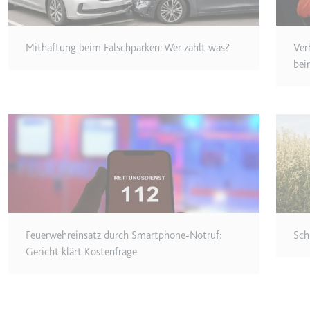
Ablauf:
Sitzung
Typ:
HTTP-Cook
Mithaftung beim Falschparken: Wer zahlt was?
Ver
bei
LogsDatabaseV2:V#||Logs
Anbieter:
youtube.co
Zweck:
Wird verwend
Ablauf:
Beständig
Typ:
IndexedDB
ServiceWorkerLogsDatab
Feuerwehreinsatz durch Smartphone-Notruf:
Sch
Anbieter:
youtube.co
Gericht klärt Kostenfrage
Zweck:
Notwendig f
Ablauf:
Beständig
Typ:
IndexedDB