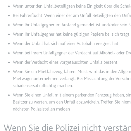
Wenn unter den Unfallbeteiligten keine Einigkeit über die Schu
_gcl_ls
Anbieter:
www.googl
Bei Fahrerflucht: Wenn einer der am Unfall Beteiligten den Unfall
Zweck:
Verfolgt di
Wenn Ihr Unfallgegner im Ausland gemeldet ist und/oder sein F
der Optimie
Wenn Ihr Unfallgegner hat keine gültigen Papiere bei sich trä
Ablauf:
Beständig
Wenn der Unfall hat sich auf einer Autobahn ereignet hat
Typ:
HTML Local
Wenn bei Ihrem Unfallgegner der Verdacht auf Alkohol- oder 
Wenn der Verdacht eines vorgetäuschten Unfalls besteht
__Secure-ROLLOUT_TOK
Wenn Sie ein Mietfahrzeug fahren: Meist wird das in den Allge
Anbieter:
youtube.co
Mietwagenunternehmen verlangt. Bei Missachtung der Vorschrift
schadensersatzpflichtig machen.
Zweck:
Wird verwend
Wenn Sie einen Unfall mit einem parkenden Fahrzeug haben, sind
Ablauf:
180 Tage
Besitzer zu warten, um den Unfall abzuwickeln. Treffen Sie niem
Typ:
HTTP-Cook
nächsten Polizeistellen melden
Wenn Sie die Polizei nicht verst
__Secure-YEC