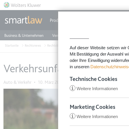
Direkt zum Inhalt
Produkte
Einzeldokumente
Rechtstip
Business & Unternehmen
Vermieten & Immobilien
Familie & Privates
Startseite
Rechtsnews
Rechtstipps Familie & Privates
Auto & Verkehr
Verk
Auf dieser Website setzen wir 
Mit Bestätigung der Auswahl wi
oder Ihre Einwilligung widerruf
Verkehrsunfall – Wann sollt
in unseren
Datenschutzhinweis
Technische Cookies
Auto & Verkehr
•
10. März 2016
i
Weitere Informationen
Image
Marketing Cookies
i
Weitere Informationen
CookieConsent
Anbieter:
app.smartl