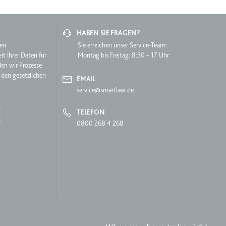
HABEN SIE FRAGEN?
hen
Sie erreichen unser Service-Team:
it Ihrer Daten für
Montag bis Freitag: 8:30 – 17 Uhr
lgen.
den wir Prozesse
 den gesetzlichen
EMAIL
service@smartlaw.de
TELEFON
0800 268 4 268
 auf der Website.