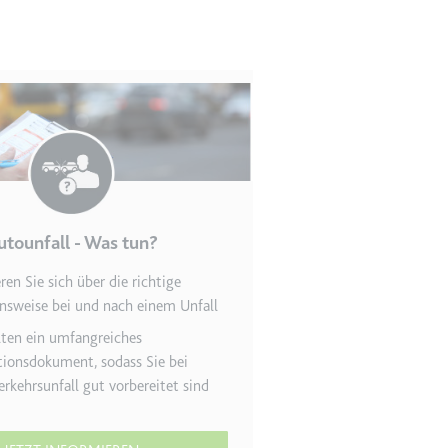
en des Besuchers zu
utounfall - Was tun?
ren Sie sich über die richtige
s­weise bei und nach einem Unfall
indem Daten über die
ammelt werden.
lten ein umfang­reiches
ions­dokument, sodass Sie bei
rkehrs­unfall gut vorbereitet sind