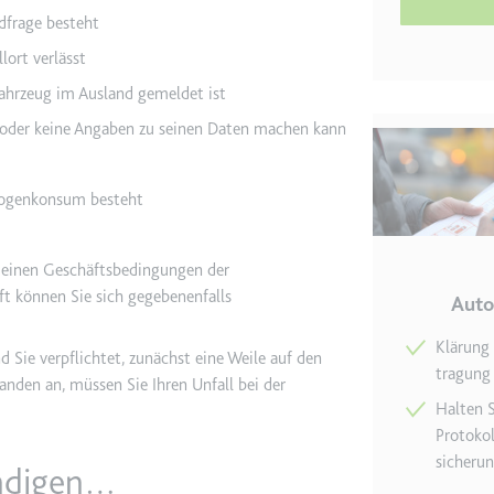
ldfrage besteht
etagmanager.com
ort verlässt
e Konversionsrate zwischen dem Nutzer und den Werbebannern auf de
ahrzeug im Ausland gemeldet ist
rung der Relevanz der Werbung auf der Website.
gt oder keine Angaben zu seinen Daten machen kann
 Storage
Drogenkonsum besteht
EN
meinen Geschäftsbedingungen der
m
 können Sie sich gegebenenfalls
Auto
et, um die Interaktion der Nutzer mit eingebetteten Inhalten zu verfo
Klärung 
 Sie verpflichtet, zunächst eine Weile auf den
tragung 
anden an, müssen Sie Ihren Unfall bei der
ie
Halten S
Proto­ko
sicheru
ändigen…