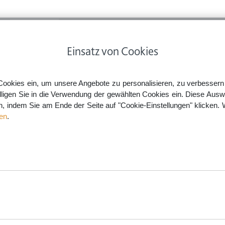
ps
Rechtsnews
Preise
Smartlaw Professional
Einsatz von Cookies
ehrsunfall – Wann sollte man die Polizei rufen?
Cookies ein, um unsere Angebote zu personalisieren, zu verbessern u
lligen Sie in die Verwendung der gewählten Cookies ein. Diese Ausw
en, indem Sie am Ende der Seite auf "Cookie-Einstellungen" klicken. 
e man die Polizei rufen?
en
.
aw.de