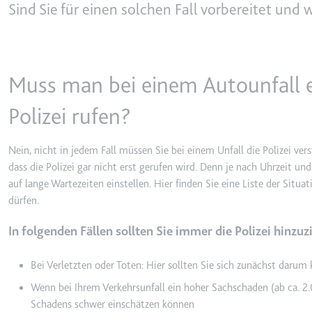
behalten.
Sind Sie für einen solchen Fall vorbereitet und w
Ablauf:
Sitzung
_ga_#
Anbieter:
smartlaw.d
Typ:
HTTP-Cook
Zweck:
Wird verwen
Muss man bei einem Autounfall e
senden. Erf
Ablauf:
2 Jahre
Polizei rufen?
Typ:
HTTP-Cook
Nein, nicht in jedem Fall müssen Sie bei einem Unfall die Polizei vers
dass die Polizei gar nicht erst gerufen wird. Denn je nach Uhrzeit 
_gcl_au
auf lange Wartezeiten einstellen. Hier finden Sie eine Liste der Situat
Anbieter:
smartlaw.d
dürfen.
Zweck:
Wird verwen
In folgenden Fällen sollten Sie immer die Polizei hinzuz
Conversion
Ablauf:
3 Monate
Bei Verletzten oder Toten: Hier sollten Sie sich zunächst daru
Typ:
HTTP-Cook
Wenn bei Ihrem Verkehrsunfall ein hoher Sachschaden (ab ca. 2
Schadens schwer einschätzen können