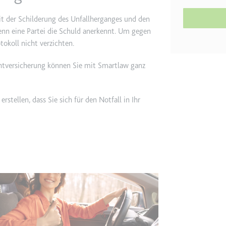
m
t der Schilderung des Unfallherganges und den
ie Benutzereinstellungen beim Abruf eines auf anderen Webseiten inte
wenn eine Partei die Schuld anerkennt. Um gegen
tokoll nicht verzichten.
ie
ichtversicherung können Sie mit Smartlaw ganz
erstellen, dass Sie sich für den Notfall in Ihr
m
et, um die Interaktion der Nutzer mit eingebetteten Inhalten zu verfo
ie
EY
m
et, um die Interaktion der Nutzer mit eingebetteten Inhalten zu verfo