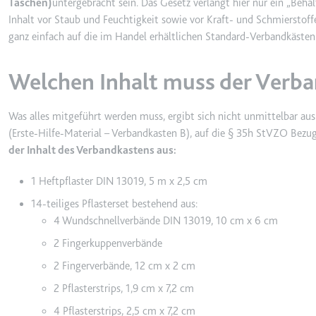
Taschen)
untergebracht sein. Das Gesetz verlangt hier nur ein „Behäl
_gcl_ls
Inhalt vor Staub und Feuchtigkeit sowie vor Kraft- und Schmierstoffe
Anbieter:
www.googl
ganz einfach auf die im Handel erhältlichen Standard-Verbandkästen 
Zweck:
Verfolgt di
der Optimie
Welchen Inhalt muss der Verba
Ablauf:
Beständig
Was alles mitgeführt werden muss, ergibt sich nicht unmittelbar a
Typ:
HTML Local
(Erste-Hilfe-Material – Verbandkasten B), auf die § 35h StVZO Bezu
der Inhalt des Verbandkastens aus:
__Secure-ROLLOUT_TOK
1 Heftpflaster DIN 13019, 5 m x 2,5 cm
Anbieter:
youtube.co
14-teiliges Pflasterset bestehend aus:
Zweck:
Wird verwend
4 Wundschnellverbände DIN 13019, 10 cm x 6 cm
Ablauf:
180 Tage
2 Fingerkuppenverbände
Typ:
HTTP-Cook
2 Fingerverbände, 12 cm x 2 cm
2 Pflasterstrips, 1,9 cm x 7,2 cm
__Secure-YEC
4 Pflasterstrips, 2,5 cm x 7,2 cm