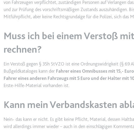
von Fahrzeugen verpflichtet, zuständigen Personen auf Verlangen das
und zur Prüfung des vorschriftsmäßigen Zustands auszuhändigen. Bis 
Mitführpflicht, aber keine Rechtsgrundalge für die Polizei, sich das M
TESTCOOKIESENABLED
Anbieter:
youtube.co
Muss ich bei einem Verstoß mi
Zweck:
Wird verwend
rechnen?
Ablauf:
1 Tag
Typ:
HTTP-Cook
Ein Verstoß gegen § 35h StVZO ist eine Ordnungswidrigkeit (§ 69 A
Bußgeldkataloges kann der
Fahrer eines Omnibusses mit 15,- Euro
yt-icons-last-purged
Fahrer eines anderen Fahrzeugs mit 5 Euro und der Halter mit 1
Erste-Hilfe-Material vorhanden ist.
Anbieter:
youtube.co
Zweck:
Notwendig f
Kann mein Verbandskasten abl
Ablauf:
Beständig
Typ:
HTML Local
Nein- das kann er nicht. Es gibt keine Pflicht, Material, dessen Halt
wird allerdings immer wieder – auch in den einschlägigen Kommentare