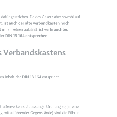
ie
dafür gestrichen. Da das Gesetz aber sowohl auf
st,
ist auch der alte Verbandkasten noch
 im Einzelnen aufzählt,
ist verbrauchtes
RequestsStore
der DIN 13 164 entsprechen.
m
et, um die Interaktion der Nutzer mit eingebetteten Inhalten zu verfo
s Verbandskastens
en Inhalt der
DIN 13 164
entspricht.
ase#SWHealthLog
m
ür die Implementierung und Funktionalität von YouTube-Videoinhalten
 Straßenverkehrs-Zulassungs-Ordnung sogar eine
g mitzuführender Gegenstände) sind die Führer