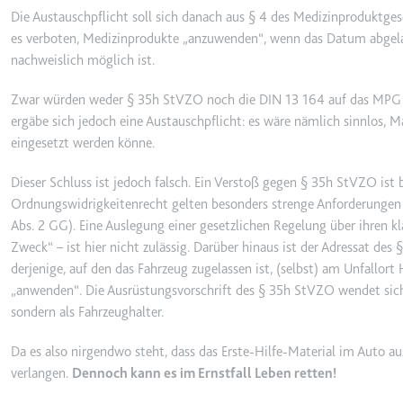
ytidb::LAST_RESULT_EN
Die Austauschpflicht soll sich danach aus § 4 des Medizinproduktges
Anbieter:
youtube.co
es verboten, Medizinprodukte „anzuwenden“, wenn das Datum abgela
Zweck:
Wird verwend
nachweislich möglich ist.
Ablauf:
Beständig
Zwar würden weder § 35h StVZO noch die DIN 13 164 auf das MPG 
Typ:
HTML Local
ergäbe sich jedoch eine Austauschpflicht: es wäre nämlich sinnlos, Ma
eingesetzt werden könne.
YtIdbMeta#databases
Dieser Schluss ist jedoch falsch. Ein Verstoß gegen § 35h StVZO ist
Anbieter:
youtube.co
Ordnungswidrigkeitenrecht gelten besonders strenge Anforderungen a
Abs. 2 GG). Eine Auslegung einer gesetzlichen Regelung über ihren k
Zweck:
Wird verwend
Zweck“ – ist hier nicht zulässig. Darüber hinaus ist der Adressat d
Ablauf:
Beständig
derjenige, auf den das Fahrzeug zugelassen ist, (selbst) am Unfallort 
Typ:
IndexedDB
„anwenden“. Die Ausrüstungsvorschrift des § 35h StVZO wendet sich 
sondern als Fahrzeughalter.
Da es also nirgendwo steht, dass das Erste-Hilfe-Material im Auto a
verlangen.
Dennoch kann es im Ernstfall Leben retten!