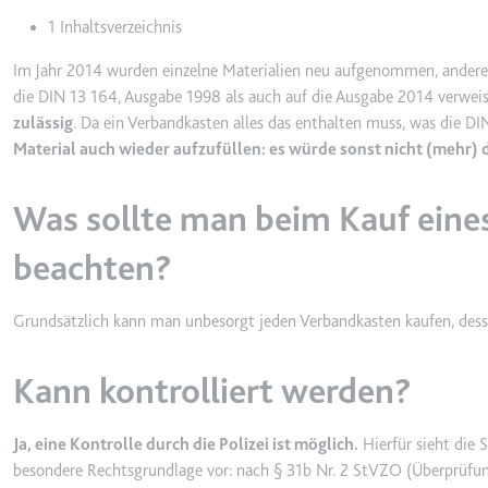
1 Inhaltsverzeichnis
Ablauf:
Sitzung
Typ:
HTTP-Cook
Im Jahr 2014 wurden einzelne Materialien neu aufgenommen, andere 
die DIN 13 164, Ausgabe 1998 als auch auf die Ausgabe 2014 verwei
zulässig
. Da ein Verbandkasten alles das enthalten muss, was die DIN
LogsDatabaseV2:V#||Logs
Material auch wieder aufzufüllen: es würde sonst nicht (mehr) 
Anbieter:
youtube.co
Zweck:
Wird verwend
Was sollte man beim Kauf eine
Ablauf:
Beständig
beachten?
Typ:
IndexedDB
Grundsätzlich kann man unbesorgt jeden Verbandkasten kaufen, dess
ServiceWorkerLogsDatab
Kann kontrolliert werden?
Anbieter:
youtube.co
Zweck:
Notwendig f
Ja, eine Kontrolle durch die Polizei ist möglich.
Hierfür sieht die
Ablauf:
Beständig
besondere Rechtsgrundlage vor: nach § 31b Nr. 2 StVZO (Überprüfun
Typ:
IndexedDB