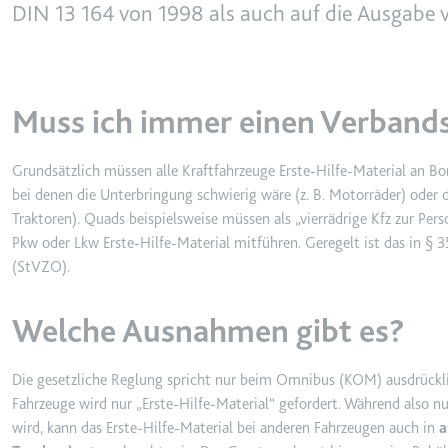
behalten.
DIN 13 164 von 1998 als auch auf die Ausgabe v
Ablauf:
Sitzung
_ga_#
Anbieter:
smartlaw.d
Typ:
HTTP-Cook
Zweck:
Wird verwen
Muss ich immer einen Verband
senden. Erf
Ablauf:
2 Jahre
Grundsätzlich müssen alle Kraftfahrzeuge Erste-Hilfe-Material an B
Typ:
HTTP-Cook
bei denen die Unterbringung schwierig wäre (z. B. Motorräder) oder die
Traktoren). Quads beispielsweise müssen als „vierrädrige Kfz zur P
Pkw oder Lkw Erste-Hilfe-Material mitführen. Geregelt ist das in §
_gcl_au
(StVZO).
Anbieter:
smartlaw.d
Zweck:
Wird verwen
Welche Ausnahmen gibt es?
Conversion
Ablauf:
3 Monate
Die gesetzliche Reglung spricht nur beim Omnibus (KOM) ausdrückli
Typ:
HTTP-Cook
Fahrzeuge wird nur „Erste-Hilfe-Material“ gefordert. Während also n
wird, kann das Erste-Hilfe-Material bei anderen Fahrzeugen auch in
a