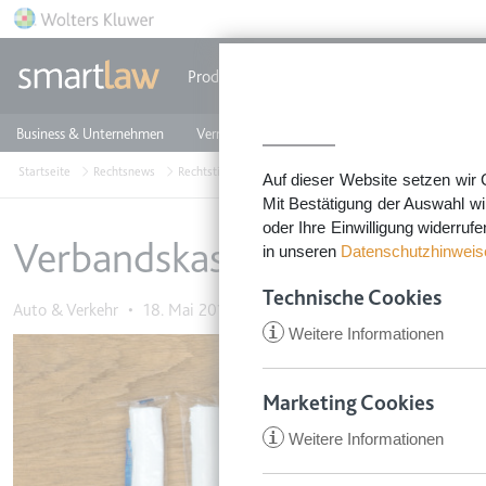
Direkt zum Inhalt
Produkte
Einzeldokumente
Rechtstip
Business & Unternehmen
Vermieten & Immobilien
Familie & Privates
Startseite
Rechtsnews
Rechtstipps Familie & Privates
Auto & Verkehr
Ver
Auf dieser Website setzen wir 
Mit Bestätigung der Auswahl wi
oder Ihre Einwilligung widerruf
Verbandskasten im Auto: Wa
in unseren
Datenschutzhinweis
Technische Cookies
Auto & Verkehr
•
18. Mai 2016
i
Weitere Informationen
Image
Marketing Cookies
i
Weitere Informationen
CookieConsent
Anbieter:
app.smartl