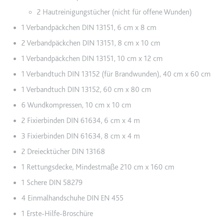
Anbieter:
youtube.co
2 Hautreinigungstücher (nicht für offene Wunden)
Zweck:
Speichert d
1 Verbandpäckchen DIN 13151, 6 cm x 8 cm
Videos
2 Verbandpäckchen DIN 13151, 8 cm x 10 cm
Ablauf:
Sitzung
1 Verbandpäckchen DIN 13151, 10 cm x 12 cm
Typ:
HTTP-Cook
1 Verbandtuch DIN 13152 (für Brandwunden), 40 cm x 60 cm
1 Verbandtuch DIN 13152, 60 cm x 80 cm
__Secure-YNID
6 Wundkompressen, 10 cm x 10 cm
Anbieter:
youtube.co
2 Fixierbinden DIN 61634, 6 cm x 4 m
Zweck:
Wird verwend
3 Fixierbinden DIN 61634, 8 cm x 4 m
Ablauf:
180 Tage
2 Dreiecktücher DIN 13168
Typ:
HTTP-Cook
1 Rettungsdecke, Mindestmaße 210 cm x 160 cm
1 Schere DIN 58279
LAST_RESULT_ENTRY_K
4 Einmalhandschuhe DIN EN 455
Anbieter:
youtube.co
1 Erste-Hilfe-Broschüre
Zweck:
Wird verwend