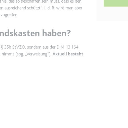
tnis, das so beschaffen sein muss, dass es den
n ausreichend schützt“. I. d. R. wird man aber
etagmanager.com
zugreifen.
e Konversionsrate zwischen dem Nutzer und den Werbebannern auf de
rung der Relevanz der Werbung auf der Website.
nds­­kasten haben?
us § 35h StVZO, sondern aus der DIN 13 164
 Storage
g nimmt (sog. „Verweisung“).
Aktuell besteht
EN
m
et, um die Interaktion der Nutzer mit eingebetteten Inhalten zu verfo
ie