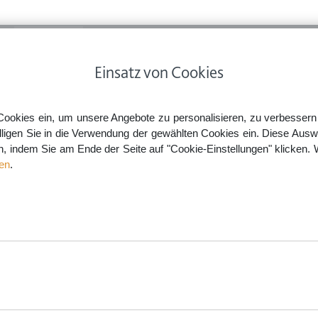
ps
Rechtsnews
Preise
Smartlaw Professional
Einsatz von Cookies
bandskasten im Auto: Was muss drin sein?
Cookies ein, um unsere Angebote zu personalisieren, zu verbessern u
lligen Sie in die Verwendung der gewählten Cookies ein. Diese Ausw
en, indem Sie am Ende der Seite auf "Cookie-Einstellungen" klicken. 
s muss drin sein?
en
.
aw.de