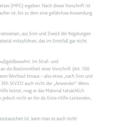
TRY_KEY
etzes (MPG) ergeben. Nach dieser Vorschrift ist
m
ufen ist, bis zu dem eine gefahrlose Anwendung
et, um die Interaktion der Nutzer mit eingebetteten Inhalten zu verfo
verweisen, aus Sinn und Zweck der Regelungen
 Storage
terial mitzuführen, das im Ernstfall gar nicht
 bußgeldbewehrt. Im Straf- und
m
n die Bestimmtheit einer Vorschrift (Art. 100
laren Wortlaut hinaus – also etwa „nach Sinn und
et, um die Interaktion der Nutzer mit eingebetteten Inhalten zu verfo
es § 35h StVZO auch nicht der „Anwender“. Wenn
Hilfe leistet, mag er das Material tatsächlich
jedoch nicht an ihn als Erste-Hilfe-Leistenden,
uszutauschen ist, kann man es auch nicht