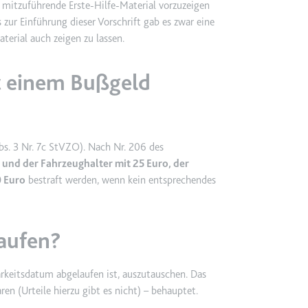
 mitzuführende Erste-Hilfe-Material vorzuzeigen
zur Einführung dieser Vorschrift gab es zwar eine
aterial auch zeigen zu lassen.
m
t einem Bußgeld
et, um die Interaktion der Nutzer mit eingebetteten Inhalten zu verfo
ie
bs. 3 Nr. 7c StVZO). Nach Nr. 206 des
 und der Fahrzeughalter mit 25 Euro, der
0 Euro
bestraft werden, wenn kein entsprechendes
m
ür die Implementierung und Funktionalität von YouTube-Videoinhalten
aufen?
 Storage
barkeitsdatum abgelaufen ist, auszutauschen. Das
n (Urteile hierzu gibt es nicht) – behauptet.