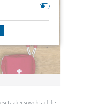
 Domäne.
schätzen.
en des Besuchers zu
esetz aber sowohl auf die
enutzer gesehen hat, zu