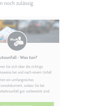
n noch zulässig.
en des Besuchers zu
utounfall - Was tun?
ren Sie sich über die richtige
s­weise bei und nach einem Unfall
indem Daten über die
ammelt werden.
lten ein umfang­reiches
ions­dokument, sodass Sie bei
rkehrs­unfall gut vorbereitet sind