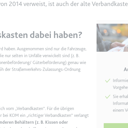
on 2014 verweist, ist auch der alte Verbandkaste
e
ie
det, um Daten zu Google Analytics über das Gerät und das Verhalt
skasten dabei haben?
asst den Besucher über Geräte und Marketingkanäle hinweg.
ord haben. Ausgenommen sind nur die Fahrzeuge,
ie
 nur selten in Unfälle verwickelt sind (z. B.
ersonenbeförderung/ Güterbeförderung) genau wie
A
 35h der Straßenverkehrs-Zulassungs-Ordnung
Informie
e
Vorgehen
det, um die Effizienz der Werbeaktivitäten der Website zu messen, 
-Rate der Anzeigen der Website über mehrere Websites hinweg ges
Sie erha
Informat
ch vom „Verbandkasten“. Für die übrigen
einem Ve
ie
ur bei KOM ein „richtiger Verbandkasten“ verlangt
nderen Behältern (z. B. Kissen oder