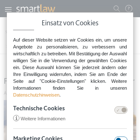
Direkt zum Inhalt
Benutzermenü
Einsatz von Cookies
0800 - 268 4 268 (kostenfrei)
Startseite
Rechtsnews
Rechtstipps Familie & Privates
Auto & Verkehr
Auf dieser Website setzen wir Cookies ein, um unsere
Sie erreichen unser Service-Team:
Fahrverbot für streitsüchtigen Rentner
Angebote zu personalisieren, zu verbessern und
Montag bis Freitag: 8-18 Uhr
wirtschaftlich zu betreiben. Mit Bestätigung der Auswahl
Keine Rechtsberatung.
willigen Sie in die Verwendung der gewählten Cookies
ein. Diese Auswahl können Sie jederzeit ändern oder
Ihre Einwilligung widerrufen, indem Sie am Ende der
Fahrverbot für streitsüchtigen Rentner
Seite auf "Cookie-Einstellungen" klicken. Weitere
Informationen finden Sie in unseren
Auto & Verkehr
•
29. August 2017
Datenschutzhinweisen
.
Image
Technische Cookies
i
Weitere Informationen
Marketing Cookies