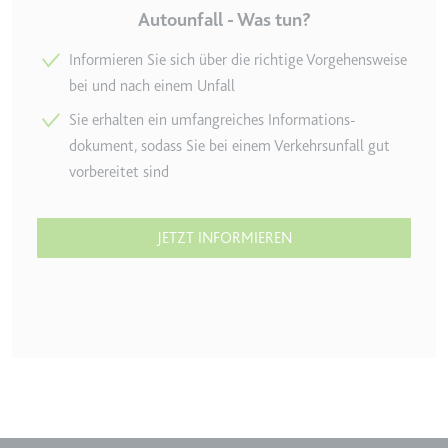
eingebetteten Inhalten zu
Autounfall - Was tun?
verfolgen.
Ablauf:
180 Tage
Informieren Sie sich über die richtige Vorgehens­weise
bei und nach einem Unfall
Typ:
HTTP-Cookie
Sie erhalten ein umfang­reiches Informations­
dokument, sodass Sie bei einem Verkehrs­unfall gut
LAST_RESULT_ENTRY_KEY
vorbereitet sind
Anbieter:
youtube.com
Zweck:
Wird verwendet, um die
Interaktion der Nutzer mit
JETZT INFORMIEREN
eingebetteten Inhalten zu
verfolgen.
Ablauf:
Sitzung
Typ:
HTTP-Cookie
LogsDatabaseV2:V#||LogsRequestsStore
Anbieter:
youtube.com