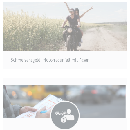
Typ:
HTTP-Cookie
__Secure-YEC
Anbieter:
youtube.com
Zweck:
Speichert die
Benutzereinstellungen beim Abruf
eines auf anderen Webseiten
Schmerzensgeld: Motorradunfall mit Fasan
integrierten Youtube-Videos
Ablauf:
Sitzung
Typ:
HTTP-Cookie
__Secure-YNID
Anbieter:
youtube.com
Zweck:
Wird verwendet, um die
Interaktion der Nutzer mit