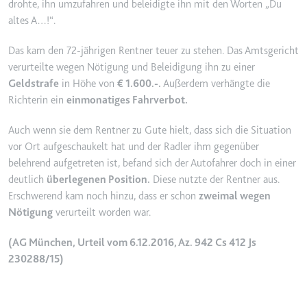
drohte, ihn umzufahren und beleidigte ihn mit den Worten „Du
YouTube-Videos zu schätzen.
Zweck:
Wird verwendet, um Daten zu
altes A…!“.
Google Analytics über das Gerät
Ablauf:
180 Tage
und das Verhalten des Besuchers
Das kam den 72-jährigen Rentner teuer zu stehen. Das Amtsgericht
Typ:
HTTP-Cookie
zu senden. Erfasst den Besucher
verurteilte wegen Nötigung und Beleidigung ihn zu einer
über Geräte und Marketingkanäle
Geldstrafe
in Höhe von
€ 1.600.-.
Außerdem verhängte die
hinweg.
Richterin ein
einmonatiges Fahrverbot.
YSC
Ablauf:
2 Jahre
Anbieter:
youtube.com
Auch wenn sie dem Rentner zu Gute hielt, dass sich die Situation
Typ:
HTTP-Cookie
Zweck:
Registriert eine eindeutige ID, um
vor Ort aufgeschaukelt hat und der Radler ihm gegenüber
Statistiken der Videos von
belehrend aufgetreten ist, befand sich der Autofahrer doch in einer
YouTube, die der Benutzer
deutlich
überlegenen Position.
Diese nutzte der Rentner aus.
_ga_#
gesehen hat, zu behalten.
Erschwerend kam noch hinzu, dass er schon
zweimal wegen
Anbieter:
smartlaw.de
Nötigung
verurteilt worden war.
Ablauf:
Sitzung
Zweck:
Wird verwendet, um Daten zu
Typ:
HTTP-Cookie
Google Analytics über das Gerät
(AG München, Urteil vom 6.12.2016, Az. 942 Cs 412 Js
und das Verhalten des Besuchers
230288/15)
zu senden. Erfasst den Besucher
über Geräte und Marketingkanäle
hinweg.