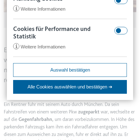
i
Weitere Informationen
© ArtFamily / adobe.stock.com
Cookies für Performance und
CookieConsent
Statistik
Anbieter:
app.smartlaw.de
i
Weitere Informationen
www.smartlaw.de
Ein Autofahrer, der im Straßenverkehr
Zweck:
Speichert den Zustimmungsstatus
wiederholt andere nötigt und beleidigt, muss
des Benutzers für Cookies auf der
neben einer hohen Geldstrafe auch damit
ccm/collect
Auswahl bestätigen
aktuellen Domäne.
Anbieter:
google.com
rechnen, seinen Führerschein abzugeben.
Ablauf:
1 Jahr
Alle Cookies auswählen
und bestätigen ➔
Zweck:
Anstehend
Typ:
HTTP-Cookie
Ablauf:
Sitzung
Ein Rentner fuhr mit seinem Auto durch München. Da sein
Typ:
Pixel-Tracker
Fahrstreifen von einem weiteren Pkw
zugeparkt
war, wechselte er
VISITOR_INFO1_LIVE
auf die
Gegenfahrbahn,
um daran vorbeizukommen. In Höhe des
Anbieter:
youtube.com
parkenden Fahrzeugs kam ihm ein Fahrradfahrer entgegen. Um
_ga
Zweck:
Versucht, die Benutzerbandbreite
diesen zum Ausweichen zu zwingen, fuhr er direkt auf ihn zu. Er
Anbieter:
smartlaw.de
auf Seiten mit integrierten