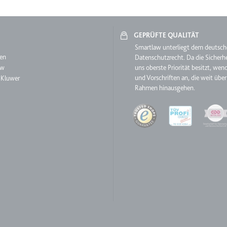
ie
GEPRÜFTE QUALITÄT
aw
Smartlaw unterliegt dem deutsc
en
Datenschutzrecht. Da die Sicherhe
RequestsStore
aw
uns oberste Priorität besitzt, wen
und Vorschriften an, die weit über
 Kluwer
m
Rahmen hinausgehen.
et, um die Interaktion der Nutzer mit eingebetteten Inhalten zu verfo
Quality
ase#SWHealthLog
m
ür die Implementierung und Funktionalität von YouTube-Videoinhalten