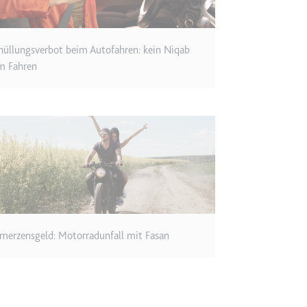
m
ie Benutzereinstellungen beim Abruf eines auf anderen Webseiten inte
hüllungsverbot beim Autofahren: kein Niqab
m Fahren
ie
m
et, um die Interaktion der Nutzer mit eingebetteten Inhalten zu verfo
ie
merzensgeld: Motorradunfall mit Fasan
EY
m
et, um die Interaktion der Nutzer mit eingebetteten Inhalten zu verfo