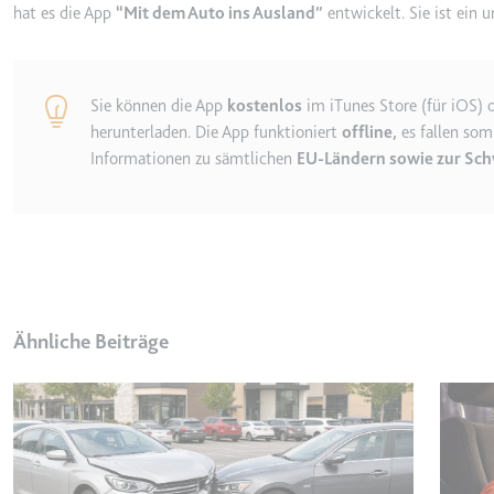
hat es die App
“Mit dem Auto ins Ausland”
entwickelt. Sie ist ein 
_gcl_ls
Anbieter:
www.googl
Zweck:
Verfolgt di
Sie können die App
kostenlos
im iTunes Store (für iOS) 
der Optimie
herunterladen. Die App funktioniert
offline,
es fallen som
Ablauf:
Beständig
Informationen zu sämtlichen
EU-Ländern sowie zur Sch
Typ:
HTML Local
__Secure-ROLLOUT_TOK
Anbieter:
youtube.co
Zweck:
Wird verwend
Ähnliche Beiträge
Ablauf:
180 Tage
Typ:
HTTP-Cook
__Secure-YEC