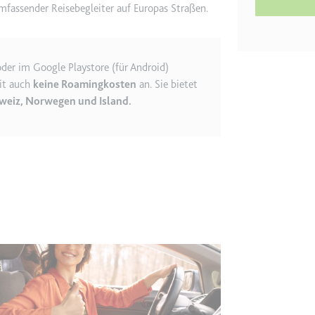
umfassender Reisebegleiter auf Europas Straßen.
etagmanager.com
e Konversionsrate zwischen dem Nutzer und den Werbebannern auf de
oder im Google Playstore (für Android)
rung der Relevanz der Werbung auf der Website.
it auch
keine Roamingkosten
an. Sie bietet
weiz, Norwegen und Island.
 Storage
EN
m
et, um die Interaktion der Nutzer mit eingebetteten Inhalten zu verfo
ie