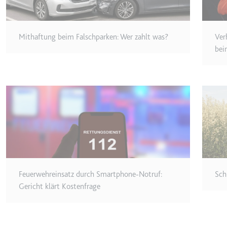
Anbieter:
youtube.co
Zweck:
Speichert d
Videos
Mithaftung beim Falschparken: Wer zahlt was?
Ver
Ablauf:
Sitzung
bei
Typ:
HTTP-Cook
__Secure-YNID
Anbieter:
youtube.co
Zweck:
Wird verwend
Ablauf:
180 Tage
Typ:
HTTP-Cook
Feuerwehreinsatz durch Smartphone-Notruf:
Sch
Gericht klärt Kostenfrage
LAST_RESULT_ENTRY_K
Anbieter:
youtube.co
Zweck:
Wird verwend