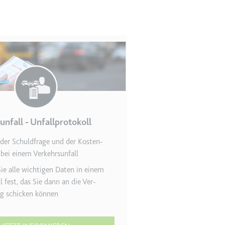
en des Besuchers zu
unfall - Unfallprotokoll
der Schuldfrage und der Kosten­
bei einem Verkehrsunfall
indem Daten über die
ammelt werden.
ie alle wichtigen Daten in einem
ll fest, das Sie dann an die Ver­
ng schicken können