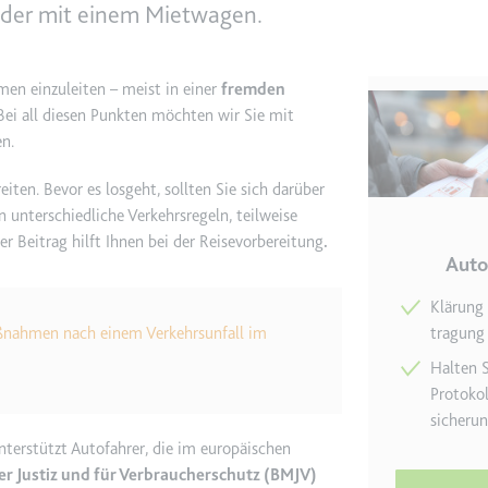
oder mit einem Mietwagen.
e
ie
men einzuleiten – meist in einer
fremden
det, um Daten zu Google Analytics über das Gerät und das Verhalt
ei all diesen Punkten möchten wir Sie mit
asst den Besucher über Geräte und Marketingkanäle hinweg.
n.
iten. Bevor es losgeht, sollten Sie sich darüber
ie
n unterschiedliche Verkehrsregeln, teilweise
er Beitrag hilft Ihnen bei der Reisevorbereitung
.
Auto
Klärung 
e
nahmen nach einem Verkehrsunfall im
tragung 
det, um die Effizienz der Werbeaktivitäten der Website zu messen, 
-Rate der Anzeigen der Website über mehrere Websites hinweg ges
Halten S
Proto­ko
sicheru
ie
terstützt Autofahrer, die im europäischen
r Justiz und für Verbraucherschutz (BMJV)