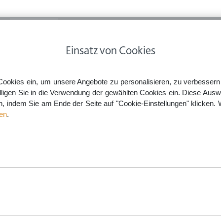
ps
Rechtsnews
Preise
Smartlaw Professional
Einsatz von Cookies
unfall im Urlaub - was tun?
Cookies ein, um unsere Angebote zu personalisieren, zu verbessern u
lligen Sie in die Verwendung der gewählten Cookies ein. Diese Ausw
en, indem Sie am Ende der Seite auf "Cookie-Einstellungen" klicken. 
 tun?
en
.
aw.de