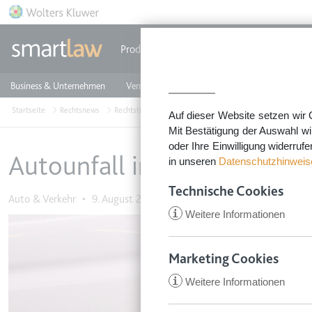
Direkt zum Inhalt
Produkte
Einzeldokumente
Rechtstip
Business & Unternehmen
Vermieten & Immobilien
Familie & Privates
Startseite
Rechtsnews
Rechtstipps Familie & Privates
Auto & Verkehr
Auto
Auf dieser Website setzen wir 
Mit Bestätigung der Auswahl wi
oder Ihre Einwilligung widerruf
Autounfall im Urlaub - was
in unseren
Datenschutzhinweis
Technische Cookies
Auto & Verkehr
•
9. August 2016
i
Weitere Informationen
Image
Marketing Cookies
i
Weitere Informationen
CookieConsent
Anbieter:
app.smartl