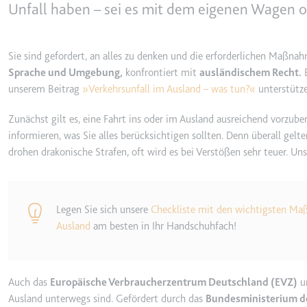
behalten.
Unfall haben – sei es mit dem eigenen Wagen 
Ablauf:
Sitzung
_ga_#
Anbieter:
smartlaw.d
Typ:
HTTP-Cook
Sie sind gefordert, an alles zu denken und die erforderlichen Maßnah
Zweck:
Wird verwen
Sprache und Umgebung,
konfrontiert mit
ausländischem Recht.
B
senden. Erf
unserem Beitrag
»Verkehrsunfall im Ausland – was tun?«
unterstütze
Ablauf:
2 Jahre
Zunächst gilt es, eine Fahrt ins oder im Ausland ausreichend vorzubere
Typ:
HTTP-Cook
informieren, was Sie alles berücksichtigen sollten. Denn überall gelte
drohen drakonische Strafen, oft wird es bei Verstößen sehr teuer. Uns
_gcl_au
Anbieter:
smartlaw.d
Legen Sie sich unsere
Checkliste
mit den wichtigsten Maß
Zweck:
Wird verwen
Ausland
am besten in Ihr Handschuhfach!
Conversion
Ablauf:
3 Monate
Typ:
HTTP-Cook
Auch das
Europäische Verbraucherzentrum Deutschland (EVZ)
un
Ausland unterwegs sind. Gefördert durch das
Bundesministerium de