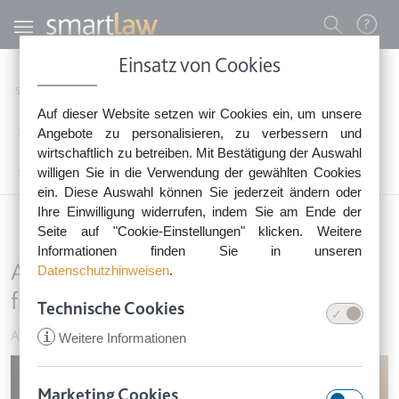
Direkt zum Inhalt
Benutzermenü
Einsatz von Cookies
0800 - 268 4 268 (kostenfrei)
Startseite
Rechtsnews
Rechtstipps Familie & Privates
Auf dieser Website setzen wir Cookies ein, um unsere
Sie erreichen unser Service-Team:
Arbeitnehmer & Auszubildende
Angebote zu personalisieren, zu verbessern und
Montag bis Freitag: 8-18 Uhr
wirtschaftlich zu betreiben. Mit Bestätigung der Auswahl
Keine Rechtsberatung.
willigen Sie in die Verwendung der gewählten Cookies
Ausbildungsvertrag: Wann ist eine fristlose Kündigung zulässig?
ein. Diese Auswahl können Sie jederzeit ändern oder
Ihre Einwilligung widerrufen, indem Sie am Ende der
Seite auf "Cookie-Einstellungen" klicken. Weitere
Informationen finden Sie in unseren
Ausbildungsvertrag: Wann ist eine
Datenschutzhinweisen
.
fristlose Kündigung zulässig?
Technische Cookies
Arbeitnehmer & Auszubildende
•
30. Juli 2019
i
Weitere Informationen
Image
Marketing Cookies