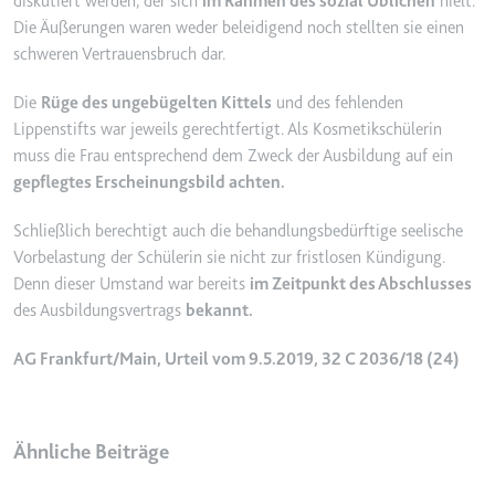
diskutiert werden, der sich
im
Rahmen des sozial Üblichen
hielt.
Anbieter:
www.googletagmanager.com
Die Äußerungen waren weder beleidigend noch stellten sie einen
Zweck:
Verfolgt die Konversionsrate
schweren Vertrauensbruch dar.
zwischen dem Nutzer und den
Werbebannern auf der Website -
Die
Rüge des ungebügelten Kittels
und des fehlenden
Dies dient der Optimierung der
Lippenstifts war jeweils gerechtfertigt. Als Kosmetikschülerin
Relevanz der Werbung auf der
muss die Frau entsprechend dem Zweck der Ausbildung auf ein
Website.
gepflegtes Erscheinungsbild achten.
Ablauf:
Beständig
Schließlich berechtigt auch die behandlungsbedürftige seelische
Typ:
HTML Local Storage
Vorbelastung der Schülerin sie nicht zur fristlosen Kündigung.
Denn dieser Umstand war bereits
im Zeitpunkt des Abschlusses
__Secure-ROLLOUT_TOKEN
des Ausbildungsvertrags
bekannt.
Anbieter:
youtube.com
AG Frankfurt/Main, Urteil vom 9.5.2019, 32 C 2036/18 (24)
Zweck:
Wird verwendet, um die
Interaktion der Nutzer mit
eingebetteten Inhalten zu
verfolgen.
Ähnliche Beiträge
Ablauf:
180 Tage