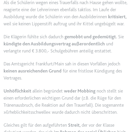
Als die Schülerin wegen eines Trauerfalls nach Hause gehen wollte,
Ablauf:
2 Jahre
reagierte eine der Lehrerinnen ebenfalls taktlos. Im Laufe der
Typ:
HTTP-Cookie
Ausbildung wurde die Schülerin von den Ausbilderinnen
kritisiert,
weil sie keinen Lippenstift auftrug und ihr Kittel ungebügelt war.
_gcl_au
Die Klägerin fühlte sich dadurch
gemobbt und gedemütigt.
Sie
kündigte den Ausbildungsvertrag außerordentlich
und
Anbieter:
smartlaw.de
verlangte rund € 3.800,- Schulgebühren anteilig erstattet.
Zweck:
Wird verwendet, um die Effizienz
der Werbeaktivitäten der Website
Das Amtsgericht Frankfurt/Main sah in diesen Vorfällen jedoch
zu messen, indem Daten über die
keinen ausreichenden Grund
für eine fristlose Kündigung des
Conversion-Rate der Anzeigen der
Vertrages.
Website über mehrere Websites
hinweg gesammelt werden.
Unhöflichkeit
allein begründet
weder Mobbing
noch stellt sie
Ablauf:
3 Monate
einen erforderlichen wichtigen Grund dar (z.B. die Rüge für den
Typ:
HTTP-Cookie
Tränenausbruch, die Reaktion auf den Trauerfall). Die sogenannte
»Erheblichkeitsschwelle« wurde dadurch nicht überschritten.
_gcl_ls
Gleiches gilt für den aufgeführten
Streit,
der vor der Klasse