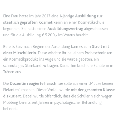
YouTube-Videos zu schätzen.
Zweck:
Wird verwendet, um Daten zu
Google Analytics über das Gerät
Ablauf:
180 Tage
Eine Frau hatte im Jahr 2017 eine 1-jährige
Ausbildung zur
und das Verhalten des Besuchers
Typ:
HTTP-Cookie
staatlich geprüften Kosmetikerin
an einer Kosmetikschule
zu senden. Erfasst den Besucher
begonnen. Sie hatte einen
Ausbildungsvertrag
abgeschlossen
über Geräte und Marketingkanäle
und für die Ausbildung € 5.200,- im Voraus bezahlt.
hinweg.
YSC
Ablauf:
2 Jahre
Bereits kurz nach Beginn der Ausbildung kam es zum
Streit mit
Anbieter:
youtube.com
Typ:
HTTP-Cookie
einer Mitschülerin.
Diese wischte ihr bei einem Probeschminken
Zweck:
Registriert eine eindeutige ID, um
ein Kosmetikprodukt ins Auge und sie wurde gebeten, ein
Statistiken der Videos von
schmutziges Stirnband zu tragen. Daraufhin brach die Schülerin in
YouTube, die der Benutzer
_ga_#
Tränen aus.
gesehen hat, zu behalten.
Anbieter:
smartlaw.de
Ablauf:
Sitzung
Die
Dozentin reagierte harsch,
sie solle aus einer „Mücke keinen
Zweck:
Wird verwendet, um Daten zu
Elefanten“ machen. Dieser Vorfall wurde
mit der gesamten Klasse
Typ:
HTTP-Cookie
Google Analytics über das Gerät
diskutiert.
Dabei wurde öffentlich, dass die Schülerin sich wegen
und das Verhalten des Besuchers
Mobbing bereits seit Jahren in psychologischer Behandlung
zu senden. Erfasst den Besucher
befindet.
über Geräte und Marketingkanäle
hinweg.