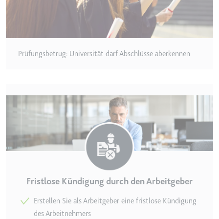
Zweck:
Wird verwendet, um die
Interaktion der Nutzer mit
eingebetteten Inhalten zu
verfolgen.
Prüfungsbetrug: Universität darf Abschlüsse aberkennen
Ablauf:
Beständig
Typ:
IndexedDB
ServiceWorkerLogsDatabase#SWHealthLog
Anbieter:
youtube.com
Zweck:
Notwendig für die
Implementierung und
Funktionalität von YouTube-
Videoinhalten auf der Website.
Fristlose Kündigung durch den Arbeitgeber
Ablauf:
Beständig
Erstellen Sie als Arbeitgeber eine fristlose Kündigung
Typ:
IndexedDB
des Arbeitnehmers