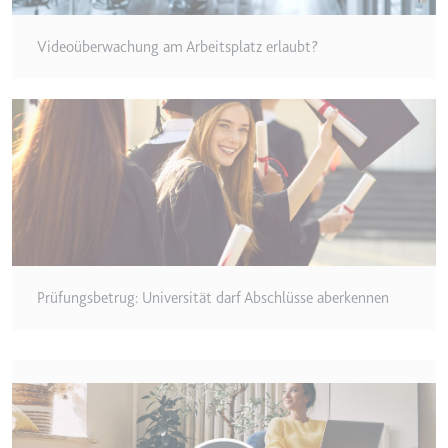
eingebetteten Inhalten zu
verfolgen.
Videoüberwachung am Arbeitsplatz erlaubt?
Ablauf:
180 Tage
Typ:
HTTP-Cookie
LAST_RESULT_ENTRY_KEY
Anbieter:
youtube.com
Zweck:
Wird verwendet, um die
Interaktion der Nutzer mit
eingebetteten Inhalten zu
verfolgen.
Prüfungsbetrug: Universität darf Abschlüsse aberkennen
Ablauf:
Sitzung
Typ:
HTTP-Cookie
LogsDatabaseV2:V#||LogsRequestsStore
Anbieter:
youtube.com