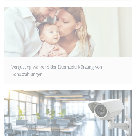
Typ:
HTTP-Cookie
__Secure-YEC
Anbieter:
youtube.com
Zweck:
Speichert die
Benutzereinstellungen beim Abruf
eines auf anderen Webseiten
integrierten Youtube-Videos
Vergütung während der Elternzeit: Kürzung von
Bonuszahlungen
Ablauf:
Sitzung
Typ:
HTTP-Cookie
__Secure-YNID
Anbieter:
youtube.com
Zweck:
Wird verwendet, um die
Interaktion der Nutzer mit