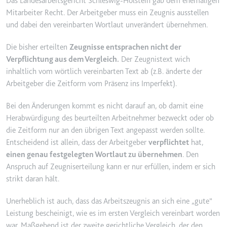
Das Landesarbeitsgericht Schleswig-Holstein gab dem ehemaligen
Ablauf:
2 Jahre
Mitarbeiter Recht. Der Arbeitgeber muss ein Zeugnis ausstellen
und dabei den vereinbarten Wortlaut unverändert übernehmen.
Typ:
HTTP-Cookie
Die bisher erteilten
Zeugnisse entsprachen nicht der
Verpflichtung aus dem Vergleich.
Der Zeugnistext wich
_gcl_au
inhaltlich vom wörtlich vereinbarten Text ab (z.B. änderte der
Anbieter:
smartlaw.de
Arbeitgeber die Zeitform vom Präsenz ins Imperfekt).
Zweck:
Wird verwendet, um die Effizienz
der Werbeaktivitäten der Website
Bei den Änderungen kommt es nicht darauf an, ob damit eine
zu messen, indem Daten über die
Herabwürdigung des beurteilten Arbeitnehmer bezweckt oder ob
Conversion-Rate der Anzeigen der
die Zeitform nur an den übrigen Text angepasst werden sollte.
Website über mehrere Websites
Entscheidend ist allein, dass der Arbeitgeber
verpflichtet
hat,
hinweg gesammelt werden.
einen genau festgelegten Wortlaut zu übernehmen
. Den
Ablauf:
3 Monate
Anspruch auf Zeugniserteilung kann er nur erfüllen, indem er sich
strikt daran hält.
Typ:
HTTP-Cookie
Unerheblich ist auch, dass das Arbeitszeugnis an sich eine „gute“
Leistung bescheinigt, wie es im ersten Vergleich vereinbart worden
_gcl_ls
war. Maßgebend ist der zweite gerichtliche Vergleich, der den