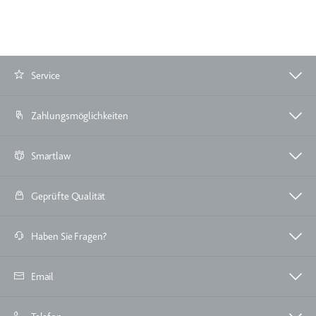
Ablauf:
Beständig
Typ:
HTML Local Storage
ytidb::LAST_RESULT_ENTRY_KEY
Service
Anbieter:
youtube.com
Zweck:
Wird verwendet, um die
Zahlungsmöglichkeiten
Interaktion der Nutzer mit
eingebetteten Inhalten zu
Smartlaw
verfolgen.
Ablauf:
Beständig
Geprüfte Qualität
Typ:
HTML Local Storage
Haben Sie Fragen?
YtIdbMeta#databases
Anbieter:
youtube.com
Email
Zweck:
Wird verwendet, um die
Interaktion der Nutzer mit