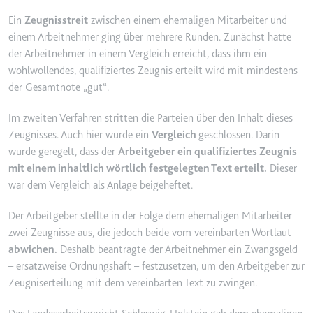
YouTube-Videos zu schätzen.
Zweck:
Wird verwendet, um Daten zu
Ein
Zeugnisstreit
zwischen einem ehemaligen Mitarbeiter und
Google Analytics über das Gerät
Ablauf:
180 Tage
einem Arbeitnehmer ging über mehrere Runden. Zunächst hatte
und das Verhalten des Besuchers
der Arbeitnehmer in einem Vergleich erreicht, dass ihm ein
Typ:
HTTP-Cookie
zu senden. Erfasst den Besucher
wohlwollendes, qualifiziertes Zeugnis erteilt wird mit mindestens
über Geräte und Marketingkanäle
der Gesamtnote „gut“.
hinweg.
YSC
Ablauf:
2 Jahre
Im zweiten Verfahren stritten die Parteien über den Inhalt dieses
Anbieter:
youtube.com
Zeugnisses. Auch hier wurde ein
Vergleich
geschlossen. Darin
Typ:
HTTP-Cookie
Zweck:
Registriert eine eindeutige ID, um
wurde geregelt, dass der
Arbeitgeber ein qualifiziertes Zeugnis
Statistiken der Videos von
mit einem inhaltlich wörtlich festgelegten Text erteilt.
Dieser
YouTube, die der Benutzer
war dem Vergleich als Anlage beigeheftet.
_ga_#
gesehen hat, zu behalten.
Anbieter:
smartlaw.de
Der Arbeitgeber stellte in der Folge dem ehemaligen Mitarbeiter
Ablauf:
Sitzung
Zweck:
Wird verwendet, um Daten zu
zwei Zeugnisse aus, die jedoch beide vom vereinbarten Wortlaut
Typ:
HTTP-Cookie
Google Analytics über das Gerät
abwichen.
Deshalb beantragte der Arbeitnehmer ein Zwangsgeld
und das Verhalten des Besuchers
– ersatzweise Ordnungshaft – festzusetzen, um den Arbeitgeber zur
zu senden. Erfasst den Besucher
Zeugniserteilung mit dem vereinbarten Text zu zwingen.
über Geräte und Marketingkanäle
hinweg.