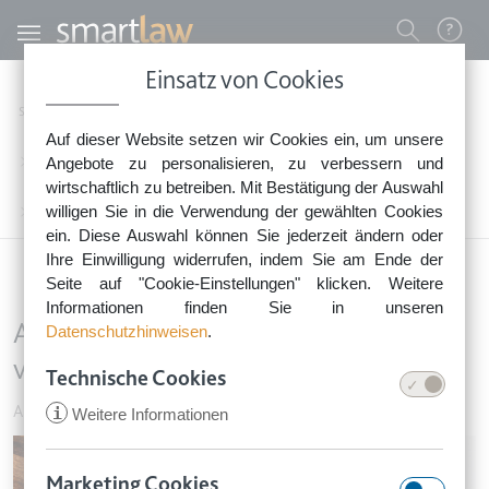
Direkt zum Inhalt
Benutzermenü
Einsatz von Cookies
0800 - 268 4 268 (kostenfrei)
Startseite
Rechtsnews
Rechtstipps Familie & Privates
Auf dieser Website setzen wir Cookies ein, um unsere
Sie erreichen unser Service-Team:
Arbeitnehmer & Auszubildende
Angebote zu personalisieren, zu verbessern und
Montag bis Freitag: 8-18 Uhr
wirtschaftlich zu betreiben. Mit Bestätigung der Auswahl
Keine Rechtsberatung.
willigen Sie in die Verwendung der gewählten Cookies
Arbeitgeber muss sich an den vereinbarten Zeugnistext halten
ein. Diese Auswahl können Sie jederzeit ändern oder
Ihre Einwilligung widerrufen, indem Sie am Ende der
Seite auf "Cookie-Einstellungen" klicken. Weitere
Informationen finden Sie in unseren
Arbeitgeber muss sich an den
Datenschutzhinweisen
.
vereinbarten Zeugnistext halten
Technische Cookies
Arbeitnehmer & Auszubildende
•
18. Dezember 2017
i
Weitere Informationen
Image
Marketing Cookies