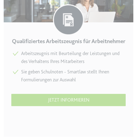
TESTCOOKIESENABLED
Anbieter:
youtube.com
Zweck:
Wird verwendet, um die
Interaktion der Nutzer mit
Qualifiziertes Arbeitszeugnis für Arbeitnehmer
eingebetteten Inhalten zu
verfolgen.
Arbeitszeugnis mit Beurteilung der Leistungen und
Ablauf:
1 Tag
des Verhaltens Ihres Mitarbeiters
Typ:
HTTP-Cookie
Sie geben Schulnoten - Smartlaw stellt Ihnen
Formulierungen zur Auswahl
yt-icons-last-purged
Anbieter:
youtube.com
JETZT INFORMIEREN
Zweck:
Notwendig für die
Implementierung und
Funktionalität von YouTube-
Videoinhalten auf der Website.