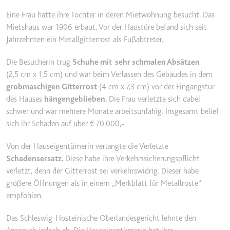
YouTube-Videos zu schätzen.
Zweck:
Wird verwendet, um Daten zu
Eine Frau hatte ihre Tochter in deren Mietwohnung besucht. Das
Google Analytics über das Gerät
Ablauf:
180 Tage
Mietshaus war 1906 erbaut. Vor der Haustüre befand sich seit
und das Verhalten des Besuchers
Jahrzehnten ein Metallgitterrost als Fußabtreter.
Typ:
HTTP-Cookie
zu senden. Erfasst den Besucher
über Geräte und Marketingkanäle
Die Besucherin trug
Schuhe mit sehr schmalen Absätzen
hinweg.
(2,5 cm x 1,5 cm) und war beim Verlassen des Gebäudes in dem
YSC
Ablauf:
2 Jahre
grobmaschigen Gitterrost
(4 cm x 7,3 cm) vor der Eingangstür
Anbieter:
youtube.com
des Hauses
hängengeblieben.
Die Frau verletzte sich dabei
Typ:
HTTP-Cookie
Zweck:
Registriert eine eindeutige ID, um
schwer und war mehrere Monate arbeitsunfähig. Insgesamt belief
Statistiken der Videos von
sich ihr Schaden auf über € 70.000,-.
YouTube, die der Benutzer
_ga_#
gesehen hat, zu behalten.
Von der Hauseigentümerin verlangte die Verletzte
Anbieter:
smartlaw.de
Schadensersatz.
Diese habe ihre Verkehrssicherungspflicht
Ablauf:
Sitzung
Zweck:
Wird verwendet, um Daten zu
verletzt, denn der Gitterrost sei verkehrswidrig. Dieser habe
Typ:
HTTP-Cookie
Google Analytics über das Gerät
größere Öffnungen als in einem „Merkblatt für Metallroste“
und das Verhalten des Besuchers
empfohlen.
zu senden. Erfasst den Besucher
über Geräte und Marketingkanäle
Das Schleswig-Hosteinische Oberlandesgericht lehnte den
hinweg.