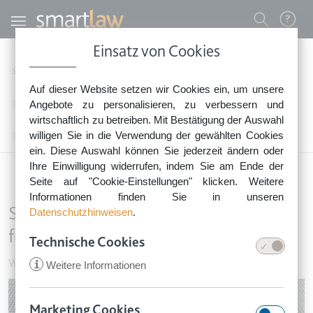
Direkt zum Inhalt
Benutzermenü
Einsatz von Cookies
0800 - 268 4 268 (kostenfrei)
Startseite
Rechtsnews
Rechtstipps Vermieten & Immobilien
Auf dieser Website setzen wir Cookies ein, um unsere
Sie erreichen unser Service-Team:
Wohnungseigentum & Grundbesitz
Angebote zu personalisieren, zu verbessern und
Montag bis Freitag: 8-18 Uhr
wirtschaftlich zu betreiben. Mit Bestätigung der Auswahl
Keine Rechtsberatung.
willigen Sie in die Verwendung der gewählten Cookies
Sturz in Stöckelschuhen: Wer haftet fürs Hängenbleiben im Gitterrost?
ein. Diese Auswahl können Sie jederzeit ändern oder
Ihre Einwilligung widerrufen, indem Sie am Ende der
Seite auf "Cookie-Einstellungen" klicken. Weitere
Informationen finden Sie in unseren
Sturz in Stöckelschuhen: Wer haftet
Datenschutzhinweisen
.
fürs Hängenbleiben im Gitterrost?
Technische Cookies
Wohnungseigentum & Grundbesitz
•
11. Oktober 2019
i
Weitere Informationen
Image
Marketing Cookies