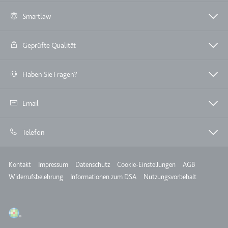
Zweck:
Wird verwendet, um die
Smartlaw
Interaktion der Nutzer mit
eingebetteten Inhalten zu
Geprüfte Qualität
verfolgen.
Ablauf:
Beständig
Haben Sie Fragen?
Typ:
IndexedDB
Email
ServiceWorkerLogsDatabase#SWHealthLog
Anbieter:
youtube.com
Telefon
Zweck:
Notwendig für die
Implementierung und
Meta
Kontakt
Impressum
Datenschutz
Cookie-Einstellungen
AGB
Funktionalität von YouTube-
Widerrufsbelehrung
Informationen zum DSA
Nutzungsvorbehalt
Videoinhalten auf der Website.
Ablauf:
Beständig
Typ:
IndexedDB