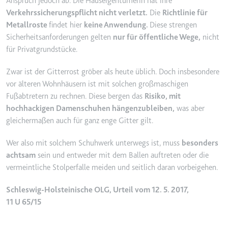
Anspruch jedoch ab. Die Hauseigentümerin hat ihre
Ablauf:
2 Jahre
Verkehrssicherungspflicht nicht verletzt.
Die
Richtlinie für
Metallroste
findet hier
keine Anwendung.
Diese strengen
Typ:
HTTP-Cookie
Sicherheitsanforderungen gelten
nur für öffentliche Wege,
nicht
für Privatgrundstücke.
_gcl_au
Zwar ist der Gitterrost gröber als heute üblich. Doch insbesondere
Anbieter:
smartlaw.de
vor älteren Wohnhäusern ist mit solchen großmaschigen
Zweck:
Wird verwendet, um die Effizienz
Fußabtretern zu rechnen. Diese bergen das
Risiko, mit
der Werbeaktivitäten der Website
hochhackigen Damenschuhen hängenzubleiben,
was aber
zu messen, indem Daten über die
gleichermaßen auch für ganz enge Gitter gilt.
Conversion-Rate der Anzeigen der
Website über mehrere Websites
Wer also mit solchem Schuhwerk unterwegs ist, muss
besonders
hinweg gesammelt werden.
achtsam
sein und entweder mit dem Ballen auftreten oder die
Ablauf:
3 Monate
vermeintliche Stolperfalle meiden und seitlich daran vorbeigehen.
Typ:
HTTP-Cookie
Schleswig-Holsteinische OLG, Urteil vom 12. 5. 2017,
11 U 65/15
_gcl_ls