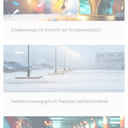
Typ:
HTTP-Cookie
__Secure-YEC
Schadensersatz für Konfetti auf Privatgrundstück?
Anbieter:
youtube.com
Zweck:
Speichert die
Benutzereinstellungen beim Abruf
eines auf anderen Webseiten
integrierten Youtube-Videos
Ablauf:
Sitzung
Typ:
HTTP-Cookie
__Secure-YNID
Verkehrssicherungspflicht: Parkplatz und Winterdienst
Anbieter:
youtube.com
Zweck:
Wird verwendet, um die
Interaktion der Nutzer mit