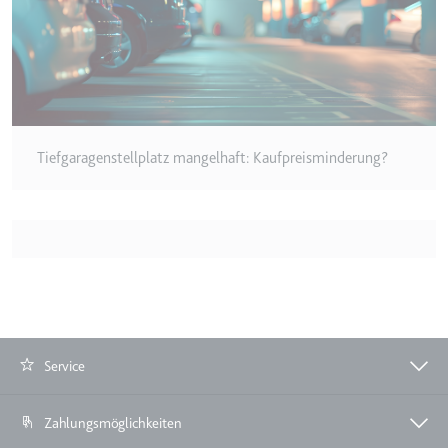
eingebetteten Inhalten zu
verfolgen.
Ablauf:
180 Tage
Typ:
HTTP-Cookie
LAST_RESULT_ENTRY_KEY
Tiefgaragenstellplatz mangelhaft: Kaufpreisminderung?
Anbieter:
youtube.com
Zweck:
Wird verwendet, um die
Interaktion der Nutzer mit
eingebetteten Inhalten zu
verfolgen.
Ablauf:
Sitzung
Typ:
HTTP-Cookie
Service
LogsDatabaseV2:V#||LogsRequestsStore
Zahlungsmöglichkeiten
Anbieter:
youtube.com