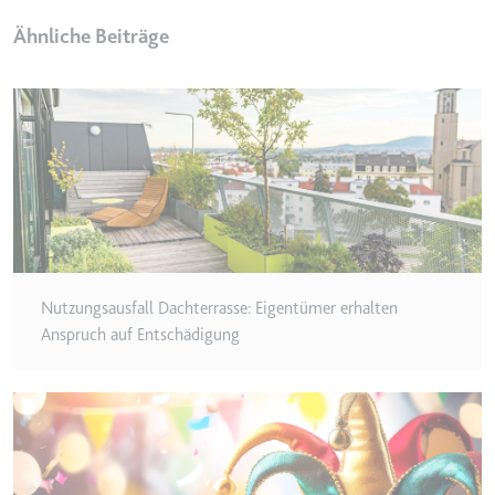
Anbieter:
www.googletagmanager.com
Ähnliche Beiträge
Zweck:
Verfolgt die Konversionsrate
zwischen dem Nutzer und den
Werbebannern auf der Website -
Dies dient der Optimierung der
Relevanz der Werbung auf der
Website.
Ablauf:
Beständig
Typ:
HTML Local Storage
Nutzungsausfall Dachterrasse: Eigentümer erhalten
__Secure-ROLLOUT_TOKEN
Anspruch auf Entschädigung
Anbieter:
youtube.com
Zweck:
Wird verwendet, um die
Interaktion der Nutzer mit
eingebetteten Inhalten zu
verfolgen.
Ablauf:
180 Tage