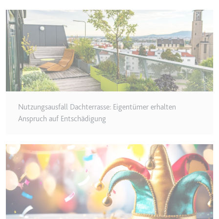
Anbieter:
www.googletagmanager.com
Zweck:
Verfolgt die Konversionsrate
zwischen dem Nutzer und den
Werbebannern auf der Website -
Dies dient der Optimierung der
Relevanz der Werbung auf der
Website.
Ablauf:
Beständig
Typ:
HTML Local Storage
Nutzungsausfall Dachterrasse: Eigentümer erhalten
Anspruch auf Entschädigung
__Secure-ROLLOUT_TOKEN
Anbieter:
youtube.com
Zweck:
Wird verwendet, um die
Interaktion der Nutzer mit
eingebetteten Inhalten zu
verfolgen.
Ablauf:
180 Tage