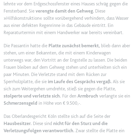
lehnte vor dem Erdgeschossfenster eines Hauses schräg gegen die
YouTube-Videos zu schätzen.
Zweck:
Wird verwendet, um Daten zu
Fensterband. Sie
verengte damit den Gehweg.
Diese
Google Analytics über das Gerät
Ablauf:
180 Tage
»Hilfskonstruktion« sollte vorübergehend verhindern, dass Wasser
und das Verhalten des Besuchers
Typ:
HTTP-Cookie
aus einer defekten Regenrinne in das Gebäude eintritt. Ein
zu senden. Erfasst den Besucher
Reparaturtermin mit einem Handwerker war bereits vereinbart.
über Geräte und Marketingkanäle
hinweg.
Die Passantin hatte die
Platte zunächst bemerkt,
blieb dann aber
YSC
Ablauf:
2 Jahre
stehen, um einer Bekannten, die mit einem Kinderwagen
Anbieter:
youtube.com
Typ:
HTTP-Cookie
unterwegs war, den Vortritt an der Engstelle zu lassen. Die beiden
Zweck:
Registriert eine eindeutige ID, um
Frauen bleiben auf dem Gehweg stehen und unterhielten sich ein
Statistiken der Videos von
paar Minuten. Die Verletzte stand mit dem Rücken zur
YouTube, die der Benutzer
_ga_#
Sperrholzplatte, die sie
im Laufe des Gesprächs vergaß.
Als sie
gesehen hat, zu behalten.
Anbieter:
smartlaw.de
sich zum Weitergehen umdrehte, stieß sie gegen die Platte,
Ablauf:
Sitzung
stolperte und verletzte sich.
Für den
Armbruch
verlangte sie ein
Zweck:
Wird verwendet, um Daten zu
Typ:
HTTP-Cookie
Schmerzensgeld
in Höhe von € 9.500,-.
Google Analytics über das Gerät
und das Verhalten des Besuchers
Das Oberlandesgericht Köln stellte sich auf die Seite der
zu senden. Erfasst den Besucher
Hausbesitzer.
Diese sind
nicht für den Sturz und die
über Geräte und Marketingkanäle
Verletzungsfolgen verantwortlich.
Zwar stellte die Platte ein
hinweg.