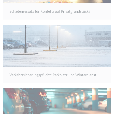
Typ:
HTTP-Cookie
Schadensersatz für Konfetti auf Privatgrundstück?
__Secure-YEC
Anbieter:
youtube.com
Zweck:
Speichert die
Benutzereinstellungen beim Abruf
eines auf anderen Webseiten
integrierten Youtube-Videos
Ablauf:
Sitzung
Typ:
HTTP-Cookie
Verkehrssicherungspflicht: Parkplatz und Winterdienst
__Secure-YNID
Anbieter:
youtube.com
Zweck:
Wird verwendet, um die
Interaktion der Nutzer mit