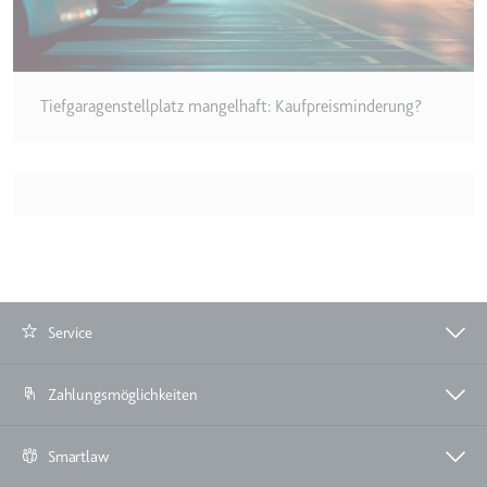
eingebetteten Inhalten zu
verfolgen.
Ablauf:
180 Tage
Typ:
HTTP-Cookie
Tiefgaragenstellplatz mangelhaft: Kaufpreisminderung?
LAST_RESULT_ENTRY_KEY
Anbieter:
youtube.com
Zweck:
Wird verwendet, um die
Interaktion der Nutzer mit
eingebetteten Inhalten zu
verfolgen.
Service
Ablauf:
Sitzung
Typ:
HTTP-Cookie
Zahlungsmöglichkeiten
LogsDatabaseV2:V#||LogsRequestsStore
Smartlaw
Anbieter:
youtube.com