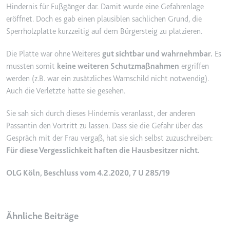
Hindernis für Fußgänger dar. Damit wurde eine Gefahrenlage
Ablauf:
2 Jahre
eröffnet. Doch es gab einen plausiblen sachlichen Grund, die
Typ:
HTTP-Cookie
Sperrholzplatte kurzzeitig auf dem Bürgersteig zu platzieren.
Die Platte war ohne Weiteres
gut sichtbar und wahrnehmbar.
Es
_gcl_au
mussten somit
keine weiteren Schutzmaßnahmen
ergriffen
Anbieter:
smartlaw.de
werden (z.B. war ein zusätzliches Warnschild nicht notwendig).
Auch die Verletzte hatte sie gesehen.
Zweck:
Wird verwendet, um die Effizienz
der Werbeaktivitäten der Website
Sie sah sich durch dieses Hindernis veranlasst, der anderen
zu messen, indem Daten über die
Passantin den Vortritt zu lassen. Dass sie die Gefahr über das
Conversion-Rate der Anzeigen der
Gespräch mit der Frau vergaß, hat sie sich selbst zuzuschreiben:
Website über mehrere Websites
hinweg gesammelt werden.
Für diese Vergesslichkeit haften die Hausbesitzer nicht.
Ablauf:
3 Monate
OLG Köln, Beschluss vom 4.2.2020, 7 U 285/19
Typ:
HTTP-Cookie
Ähnliche Beiträge
_gcl_ls