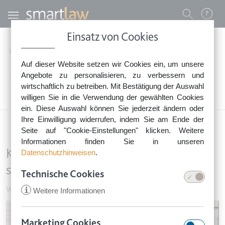
Direkt zum Inhalt
Benutzermenü
Einsatz von Cookies
0800 - 268 4 268 (kostenfrei)
Startseite
Rechtsnews
Rechtstipps Vermieten & Immobilien
Auf dieser Website setzen wir Cookies ein, um unsere
Sie erreichen unser Service-Team:
Wohnungseigentum & Grundbesitz
Angebote zu personalisieren, zu verbessern und
Montag bis Freitag: 8-18 Uhr
wirtschaftlich zu betreiben. Mit Bestätigung der Auswahl
Keine Rechtsberatung.
willigen Sie in die Verwendung der gewählten Cookies
Keine Haftung für Sturz über gut sichtbares Hindernis
ein. Diese Auswahl können Sie jederzeit ändern oder
Ihre Einwilligung widerrufen, indem Sie am Ende der
Seite auf "Cookie-Einstellungen" klicken. Weitere
Informationen finden Sie in unseren
Keine Haftung für Sturz über gut
Datenschutzhinweisen
.
sichtbares Hindernis
Technische Cookies
Wohnungseigentum & Grundbesitz
•
15. Juli 2020
i
Weitere Informationen
Image
Marketing Cookies