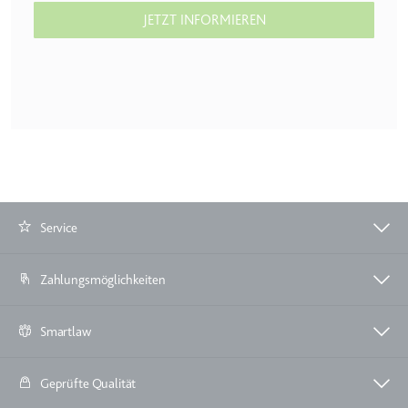
JETZT INFORMIEREN
TESTCOOKIESENABLED
Anbieter:
youtube.com
Zweck:
Wird verwendet, um die
Interaktion der Nutzer mit
eingebetteten Inhalten zu
verfolgen.
Ablauf:
1 Tag
Typ:
HTTP-Cookie
Service
yt-icons-last-purged
Zahlungsmöglichkeiten
Anbieter:
youtube.com
Zweck:
Notwendig für die
Smartlaw
Implementierung und
Funktionalität von YouTube-
Videoinhalten auf der Website.
Geprüfte Qualität