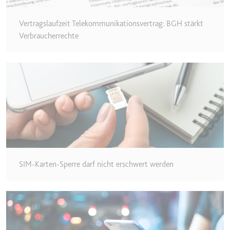
Typ:
HTTP-Cookie
Vertragslaufzeit Telekommunikationsvertrag: BGH stärkt
Verbraucherrechte
__Secure-YEC
Anbieter:
youtube.com
Zweck:
Speichert die
Benutzereinstellungen beim Abruf
eines auf anderen Webseiten
integrierten Youtube-Videos
Ablauf:
Sitzung
Typ:
HTTP-Cookie
SIM-Karten-Sperre darf nicht erschwert werden
__Secure-YNID
Anbieter:
youtube.com
Zweck:
Wird verwendet, um die
Interaktion der Nutzer mit