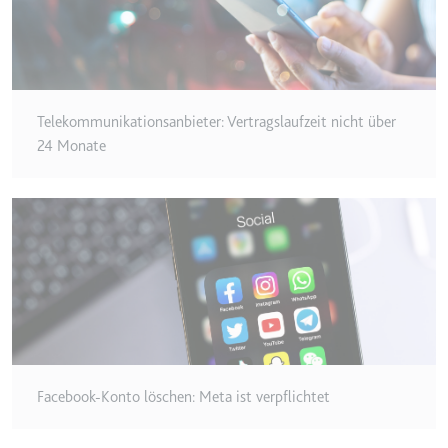
eingebetteten Inhalten zu
verfolgen.
Ablauf:
180 Tage
Typ:
HTTP-Cookie
Telekommunikationsanbieter: Vertragslaufzeit nicht über
24 Monate
LAST_RESULT_ENTRY_KEY
Anbieter:
youtube.com
Zweck:
Wird verwendet, um die
Interaktion der Nutzer mit
eingebetteten Inhalten zu
verfolgen.
Ablauf:
Sitzung
Typ:
HTTP-Cookie
Facebook-Konto löschen: Meta ist verpflichtet
LogsDatabaseV2:V#||LogsRequestsStore
Anbieter:
youtube.com