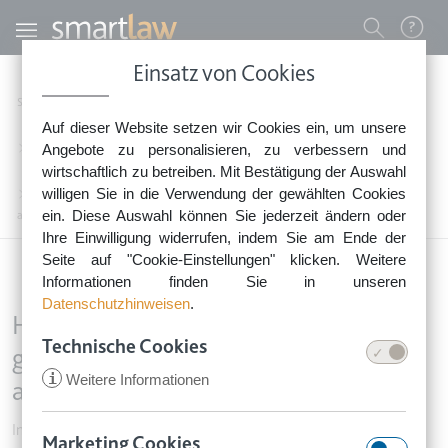
Direkt zum Inhalt
Benutzermenü
Einsatz von Cookies
0800 - 268 4 268 (kostenfrei)
Startseite
Rechtsnews
Rechtstipps Familie & Privates
Auf dieser Website setzen wir Cookies ein, um unsere
Sie erreichen unser Service-Team:
Internet & Telekommunikation
Angebote zu personalisieren, zu verbessern und
Montag bis Freitag: 8-18 Uhr
wirtschaftlich zu betreiben. Mit Bestätigung der Auswahl
Keine Rechtsberatung.
willigen Sie in die Verwendung der gewählten Cookies
Haftung des Anschlussinhabers: Wann gilt eine Filesharing-Belehrung als
ein. Diese Auswahl können Sie jederzeit ändern oder
ausreichend?
Ihre Einwilligung widerrufen, indem Sie am Ende der
Seite auf "Cookie-Einstellungen" klicken. Weitere
Informationen finden Sie in unseren
Datenschutzhinweisen
.
Haftung des Anschlussinhabers: Wann
Technische Cookies
gilt eine Filesharing-Belehrung als
i
Weitere Informationen
ausreichend?
Internet & Telekommunikation
•
19. April 2017
Marketing Cookies