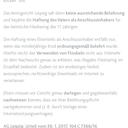
klicken“ soll.
Ablauf:
2 Jahre
Das Amtsgericht Leipzig sah darin
keine ausreichende Belehrung
Typ:
HTTP-Cookie
und bejahte die
Haftung des Vaters als Anschlussinhabers
für
das heimliche Filesharing des 11-Jährigen.
_gcl_au
Die Haftung eines Elternteils als Anschlussinhaber entfällt nur,
Anbieter:
smartlaw.de
wenn das minderjährige Kind
ordnungsgemäß belehrt
wurde.
Zweck:
Wird verwendet, um die Effizienz
Hierfür reicht das
Verwenden von Floskeln
nicht aus. Vielmehr
der Werbeaktivitäten der Website
ist dem Nachwuchs genau zu erklären, was illegales Filesharing im
zu messen, indem Daten über die
Einzelfall bedeutet. Zudem ist ein eindeutiges Verbot
Conversion-Rate der Anzeigen der
auszusprechen, rechtswidrige Downloads im Internet zu
Website über mehrere Websites
veranlassen.
hinweg gesammelt werden.
Ablauf:
3 Monate
Eltern müssen vor Gericht genau
darlegen
und gegebenenfalls
nachweisen
können, dass sie ihrer Belehrungspflicht
Typ:
HTTP-Cookie
nachgekommen sind (z. B. durch Vorlage eines
Internetnutzungsvertrages).
_gcl_ls
AG Leipzig, Urteil vom 30. 1. 2017, 104 C 7366/16