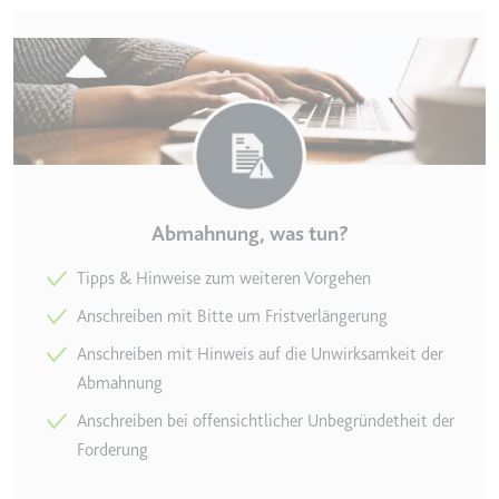
Zweck:
Wird verwendet, um die
Interaktion der Nutzer mit
eingebetteten Inhalten zu
verfolgen.
Ablauf:
Beständig
Typ:
IndexedDB
Abmahnung, was tun?
ServiceWorkerLogsDatabase#SWHealthLog
Tipps & Hinweise zum weiteren Vorgehen
Anbieter:
youtube.com
Zweck:
Notwendig für die
Anschreiben mit Bitte um Fristverlängerung
Implementierung und
Anschreiben mit Hinweis auf die Unwirksamkeit der
Funktionalität von YouTube-
Abmahnung
Videoinhalten auf der Website.
Anschreiben bei offensichtlicher Unbegründetheit der
Ablauf:
Beständig
Forderung
Typ:
IndexedDB