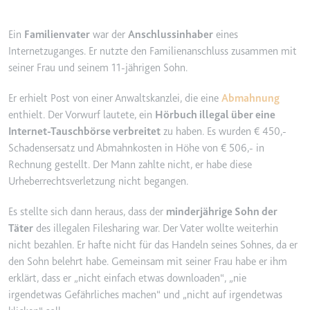
YouTube-Videos zu schätzen.
Zweck:
Wird verwendet, um Daten zu
Google Analytics über das Gerät
Ein
Familienvater
war der
Anschlussinhaber
eines
Ablauf:
180 Tage
und das Verhalten des Besuchers
Internetzuganges. Er nutzte den Familienanschluss zusammen mit
Typ:
HTTP-Cookie
zu senden. Erfasst den Besucher
seiner Frau und seinem 11-jährigen Sohn.
über Geräte und Marketingkanäle
hinweg.
Er erhielt Post von einer Anwaltskanzlei, die eine
Abmahnung
YSC
enthielt. Der Vorwurf lautete, ein
Hörbuch illegal über eine
Ablauf:
2 Jahre
Anbieter:
youtube.com
Internet-Tauschbörse verbreitet
zu haben. Es wurden € 450,-
Typ:
HTTP-Cookie
Zweck:
Registriert eine eindeutige ID, um
Schadensersatz und Abmahnkosten in Höhe von € 506,- in
Statistiken der Videos von
Rechnung gestellt. Der Mann zahlte nicht, er habe diese
YouTube, die der Benutzer
Urheberrechtsverletzung nicht begangen.
_ga_#
gesehen hat, zu behalten.
Anbieter:
smartlaw.de
Es stellte sich dann heraus, dass der
minderjährige Sohn der
Ablauf:
Sitzung
Zweck:
Wird verwendet, um Daten zu
Täter
des illegalen Filesharing war. Der Vater wollte weiterhin
Typ:
HTTP-Cookie
Google Analytics über das Gerät
nicht bezahlen. Er hafte nicht für das Handeln seines Sohnes, da er
und das Verhalten des Besuchers
den Sohn belehrt habe. Gemeinsam mit seiner Frau habe er ihm
zu senden. Erfasst den Besucher
erklärt, dass er „nicht einfach etwas downloaden“, „nie
über Geräte und Marketingkanäle
irgendetwas Gefährliches machen“ und „nicht auf irgendetwas
hinweg.