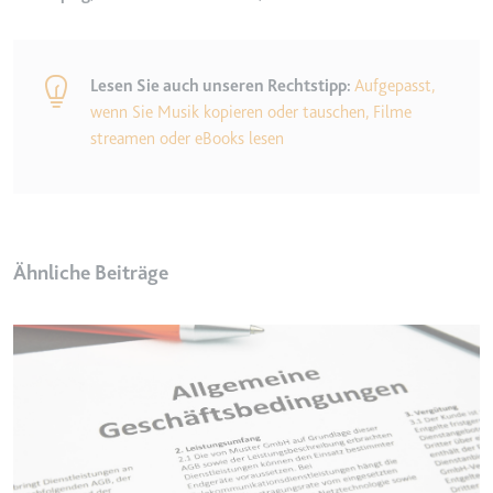
Anbieter:
www.googletagmanager.com
Zweck:
Verfolgt die Konversionsrate
zwischen dem Nutzer und den
Lesen Sie auch unseren Rechtstipp:
Aufgepasst,
Werbebannern auf der Website -
Dies dient der Optimierung der
wenn Sie Musik kopieren oder tauschen, Filme
Relevanz der Werbung auf der
streamen oder eBooks lesen
Website.
Ablauf:
Beständig
Typ:
HTML Local Storage
Ähnliche Beiträge
__Secure-ROLLOUT_TOKEN
Anbieter:
youtube.com
Zweck:
Wird verwendet, um die
Interaktion der Nutzer mit
eingebetteten Inhalten zu
verfolgen.
Ablauf:
180 Tage