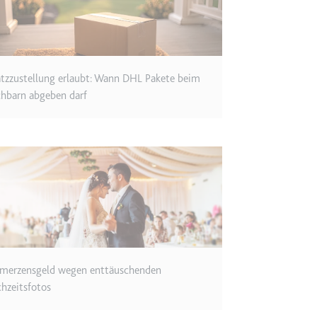
m
ie Benutzereinstellungen beim Abruf eines auf anderen Webseiten inte
atzzustellung erlaubt: Wann DHL Pakete beim
ie
hbarn abgeben darf
m
et, um die Interaktion der Nutzer mit eingebetteten Inhalten zu verfo
ie
merzensgeld wegen enttäuschenden
EY
hzeitsfotos
m
et, um die Interaktion der Nutzer mit eingebetteten Inhalten zu verfo