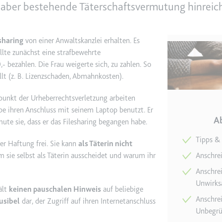
haber bestehende Täterschaftsvermutung hinreic
e
ie
sharing
von einer Anwaltskanzlei erhalten. Es
det, um Daten zu Google Analytics über das Gerät und das Verhalt
llte zunächst eine strafbewehrte
asst den Besucher über Geräte und Marketingkanäle hinweg.
 bezahlen. Die Frau weigerte sich, zu zahlen. So
lt (z. B. Lizenzschaden, Abmahnkosten).
ie
tpunkt der Urheberrechtsverletzung arbeiten
e ihren Anschluss mit seinem Laptop benutzt. Er
A
ute sie, dass er das Filesharing begangen habe.
Tipps &
e
er Haftung frei. Sie kann
als Täterin nicht
 sie selbst als Täterin ausscheidet und warum ihr
Anschre
det, um die Effizienz der Werbeaktivitäten der Website zu messen, 
-Rate der Anzeigen der Website über mehrere Websites hinweg ges
Anschre
Unwirks
ält
keinen pauschalen Hinweis
auf beliebige
ie
Anschrei
usibel
dar, der Zugriff auf ihren Internetanschluss
Unbegrü