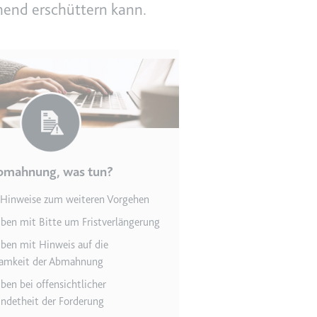
hend erschüttern kann.
en des Besuchers zu
bmahnung, was tun?
 Hinweise zum weiteren Vorgehen
iben mit Bitte um Fristverlängerung
indem Daten über die
ammelt werden.
iben mit Hinweis auf die
amkeit der Abmahnung
ben bei offensichtlicher
ndetheit der Forderung