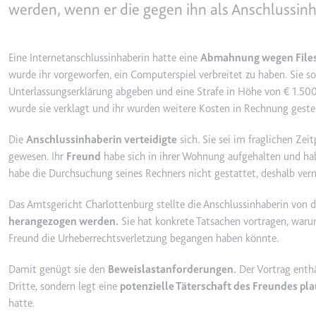
behalten.
werden, wenn er die gegen ihn als Anschlussin
Ablauf:
Sitzung
_ga_#
Anbieter:
smartlaw.d
Typ:
HTTP-Cook
Eine Internetanschlussinhaberin hatte eine
Abmahnung wegen File
Zweck:
Wird verwen
wurde ihr vorgeworfen, ein Computerspiel verbreitet zu haben. Sie so
senden. Erf
Unterlassungserklärung abgeben und eine Strafe in Höhe von € 1.500,-
wurde sie verklagt und ihr wurden weitere Kosten in Rechnung gestel
Ablauf:
2 Jahre
Typ:
HTTP-Cook
Die
Anschlussinhaberin verteidigte
sich. Sie sei im fraglichen Zei
gewesen. Ihr
Freund
habe sich in ihrer Wohnung aufgehalten und hab
habe die Durchsuchung seines Rechners nicht gestattet, deshalb verm
_gcl_au
Anbieter:
smartlaw.d
Das Amtsgericht Charlottenburg stellte die Anschlussinhaberin von d
herangezogen werden.
Sie hat konkrete Tatsachen vortragen, warum
Zweck:
Wird verwen
Freund die Urheberrechtsverletzung begangen haben könnte.
Conversion
Ablauf:
3 Monate
Damit genügt sie den
Beweislastanforderungen.
Der Vortrag enth
Typ:
HTTP-Cook
Dritte, sondern legt eine
potenzielle Täterschaft des Freundes pla
hatte.