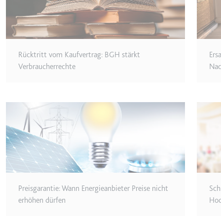
Anbieter:
youtube.co
Zweck:
Speichert d
Videos
Ablauf:
Sitzung
Rücktritt vom Kaufvertrag: BGH stärkt
Ers
Typ:
HTTP-Cook
Verbraucherrechte
Nac
__Secure-YNID
Anbieter:
youtube.co
Zweck:
Wird verwend
Ablauf:
180 Tage
Typ:
HTTP-Cook
Preisgarantie: Wann Energieanbieter Preise nicht
Sch
LAST_RESULT_ENTRY_K
erhöhen dürfen
Hoc
Anbieter:
youtube.co
Zweck:
Wird verwend