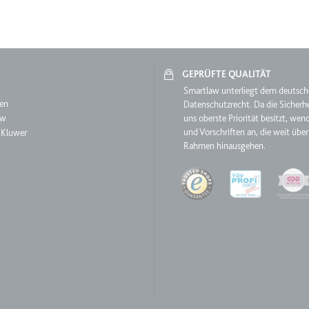
ie
GEPRÜFTE QUALITÄT
aw
RequestsStore
Smartlaw unterliegt dem deutsc
en
Datenschutzrecht. Da die Sicherhe
m
aw
uns oberste Priorität besitzt, wen
et, um die Interaktion der Nutzer mit eingebetteten Inhalten zu verfo
und Vorschriften an, die weit über
 Kluwer
Rahmen hinausgehen.
Quality
ase#SWHealthLog
m
ür die Implementierung und Funktionalität von YouTube-Videoinhalten