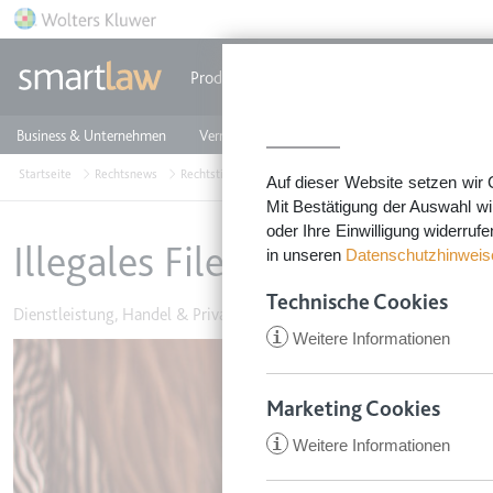
Direkt zum Inhalt
Produkte
Einzeldokumente
Rechtstip
Business & Unternehmen
Vermieten & Immobilien
Familie & Privates
Startseite
Rechtsnews
Rechtstipps Familie & Privates
Dienstleistung, Handel
Auf dieser Website setzen wir 
Mit Bestätigung der Auswahl wi
oder Ihre Einwilligung widerruf
Illegales Filesharing: Hafte
in unseren
Datenschutzhinweis
Technische Cookies
Dienstleistung, Handel & Privatverkäufe
•
4. Januar 2017
i
Weitere Informationen
Image
Marketing Cookies
i
Weitere Informationen
CookieConsent
Anbieter:
app.smartl