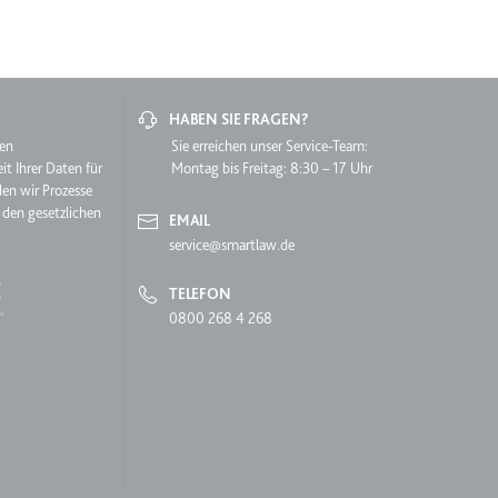
HABEN SIE FRAGEN?
hen
Sie erreichen unser Service-Team:
it Ihrer Daten für
Montag bis Freitag: 8:30 – 17 Uhr
den wir Prozesse
lgen.
 den gesetzlichen
EMAIL
service@smartlaw.de
TELEFON
0800 268 4 268
 auf der Website.