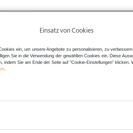
ps
Rechtsnews
Preise
Smartlaw Professional
Einsatz von Cookies
 & Privatverkäufe
Illegales Filesharing: Haftet der Anschlussinhaber?
Cookies ein, um unsere Angebote zu personalisieren, zu verbessern u
lligen Sie in die Verwendung der gewählten Cookies ein. Diese Ausw
en, indem Sie am Ende der Seite auf "Cookie-Einstellungen" klicken. 
t der Anschlussinhaber?
en
.
aw.de