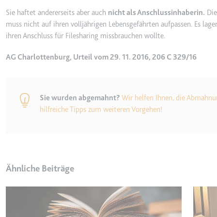
_gcl_ls
Sie haftet andererseits aber auch
nicht als Anschlussinhaberin.
Die
muss nicht auf ihren volljährigen Lebensgefährten aufpassen. Es lage
Anbieter:
www.googl
ihren Anschluss für Filesharing missbrauchen wollte.
Zweck:
Verfolgt di
der Optimie
AG Charlottenburg, Urteil vom 29. 11. 2016, 206 C 329/16
Ablauf:
Beständig
Typ:
HTML Local
Sie wurden abgemahnt?
Wir helfen Ihnen, die Abmahnu
hilfreiche Tipps zum weiteren Vorgehen!
__Secure-ROLLOUT_TOK
Anbieter:
youtube.co
Zweck:
Wird verwend
Ablauf:
180 Tage
Ähnliche Beiträge
Typ:
HTTP-Cook
__Secure-YEC