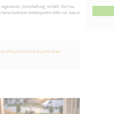
 sogenannte „Störerhaftung“ entfällt. Die Frau
n keine konkreten Anhaltspunkte dafür vor, dass er
etagmanager.com
e Konversionsrate zwischen dem Nutzer und den Werbebannern auf de
rung der Relevanz der Werbung auf der Website.
 Storage
ng richtig einzuordnen & geben Ihnen
EN
m
et, um die Interaktion der Nutzer mit eingebetteten Inhalten zu verfo
ie