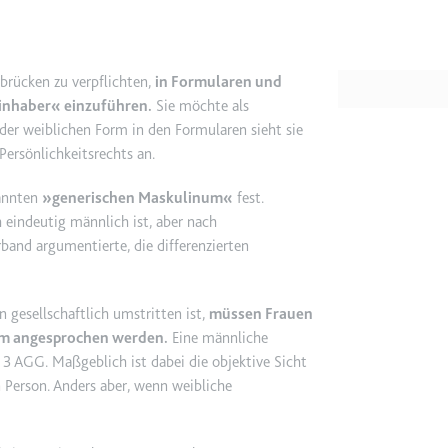
e
ie
brücken zu verpflichten,
in Formularen und
det, um Daten zu Google Analytics über das Gerät und das Verhalt
inhaber« einzuführen.
Sie möchte als
asst den Besucher über Geräte und Marketingkanäle hinweg.
er weiblichen Form in den Formularen sieht sie
Persönlichkeitsrechts an.
ie
nannten
»generischen Maskulinum«
fest.
eindeutig männlich ist, aber nach
band argumentierte, die differenzierten
e
 gesellschaftlich umstritten ist,
müssen
Frauen
det, um die Effizienz der Werbeaktivitäten der Website zu messen, 
orm angesprochen werden.
Eine männliche
-Rate der Anzeigen der Website über mehrere Websites hinweg ges
 3 AGG. Maßgeblich ist dabei die objektive Sicht
n Person. Anders aber, wenn weibliche
ie