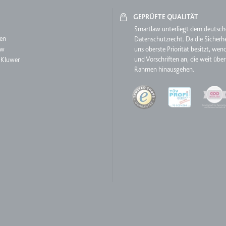
GEPRÜFTE QUALITÄT
aw
Smartlaw unterliegt dem deutsc
ie
en
Datenschutzrecht. Da die Sicherhe
aw
uns oberste Priorität besitzt, wen
und Vorschriften an, die weit über
 Kluwer
RequestsStore
Rahmen hinausgehen.
m
Quality
et, um die Interaktion der Nutzer mit eingebetteten Inhalten zu verfo
ase#SWHealthLog
m
ür die Implementierung und Funktionalität von YouTube-Videoinhalten