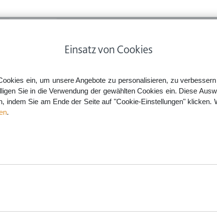
ps
Rechtsnews
Preise
Smartlaw Professional
Einsatz von Cookies
 & Privatverkäufe
Haben Frauen einen Anspruch auf weibliche Ansprache in Formularen?
Cookies ein, um unsere Angebote zu personalisieren, zu verbessern u
lligen Sie in die Verwendung der gewählten Cookies ein. Diese Ausw
en, indem Sie am Ende der Seite auf "Cookie-Einstellungen" klicken. 
h auf weibliche Ansprache i
en
.
aw.de