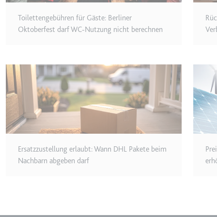
Anbieter:
youtube.co
Toilettengebühren für Gäste: Berliner
Rüc
Zweck:
Speichert d
Oktoberfest darf WC-Nutzung nicht berechnen
Ver
Videos
Ablauf:
Sitzung
Typ:
HTTP-Cook
__Secure-YNID
Anbieter:
youtube.co
Zweck:
Wird verwend
Ablauf:
180 Tage
Ersatzzustellung erlaubt: Wann DHL Pakete beim
Pre
Typ:
HTTP-Cook
Nachbarn abgeben darf
erh
LAST_RESULT_ENTRY_K
Anbieter:
youtube.co
Zweck:
Wird verwend