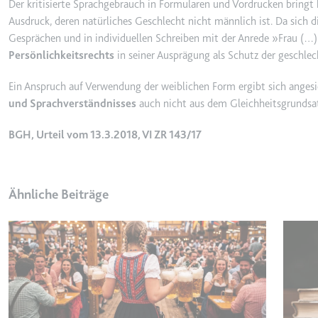
Der kritisierte Sprachgebrauch in Formularen und Vordrucken bring
_gcl_ls
Ausdruck, deren natürliches Geschlecht nicht männlich ist. Da sich d
Anbieter:
www.googl
Gesprächen und in individuellen Schreiben mit der Anrede »Frau (…)
Persönlichkeitsrechts
in seiner Ausprägung als Schutz der geschlech
Zweck:
Verfolgt di
der Optimie
Ein Anspruch auf Verwendung der weiblichen Form ergibt sich anges
Ablauf:
Beständig
und Sprachverständnisses
auch nicht aus dem Gleichheitsgrundsat
Typ:
HTML Local
BGH, Urteil vom 13.3.2018, VI ZR 143/17
__Secure-ROLLOUT_TOK
Anbieter:
youtube.co
Ähnliche Beiträge
Zweck:
Wird verwend
Ablauf:
180 Tage
Typ:
HTTP-Cook
__Secure-YEC