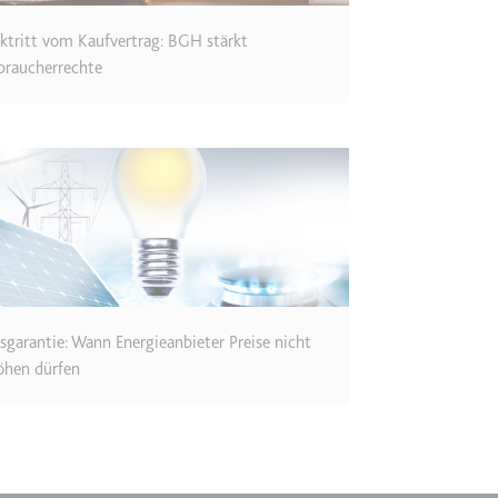
m
ktritt vom Kaufvertrag: BGH stärkt
ie Benutzereinstellungen beim Abruf eines auf anderen Webseiten inte
braucherrechte
ie
m
et, um die Interaktion der Nutzer mit eingebetteten Inhalten zu verfo
isgarantie: Wann Energieanbieter Preise nicht
ie
öhen dürfen
EY
m
et, um die Interaktion der Nutzer mit eingebetteten Inhalten zu verfo