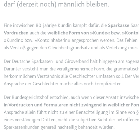
behalten.
darf (derzeit noch) männlich bleiben.
Ablauf:
Sitzung
_ga_#
Anbieter:
smartlaw.d
Typ:
HTTP-Cook
Eine inzwischen 80-jährige Kundin kämpft dafür, die
Sparkasse
Saar
Zweck:
Wird verwen
Vordrucken
auch die
weibliche Form von »Kunde« bzw. »Konto
senden. Erf
»Kundin« bzw. »Kontoinhaberin« angesprochen werden. Das Fehlen d
als Verstoß gegen den Gleichheitsgrundsatz und als Verletzung ihres 
Ablauf:
2 Jahre
Typ:
HTTP-Cook
Der Deutsche Sparkassen- und Giroverband hält hingegen am soge
Darunter versteht man die verallgemeinernde Form, die grammatisch 
herkömmlichem Verständnis alle Geschlechter umfassen soll. Der Ver
_gcl_au
Ansprache der Geschlechter mache alles noch komplizierter.
Anbieter:
smartlaw.d
Der Bundesgerichtshof entschied, auch wenn dieser Ansatz inzwischen
Zweck:
Wird verwen
in Vordrucken und Formularen nicht zwingend in weiblicher F
Conversion
Ansprache allein führt nicht zu einer Benachteiligung im Sinne von §
Ablauf:
3 Monate
eines verständigen Dritten, nicht die subjektive Sicht der betroffene
Typ:
HTTP-Cook
Sparkassenkunden generell nachteilig behandelt würden.