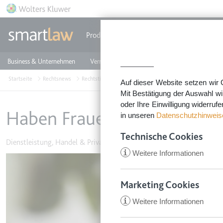
Direkt zum Inhalt
Produkte
Einzeldokumente
Rechtstip
Business & Unternehmen
Vermieten & Immobilien
Familie & Privates
Startseite
Rechtsnews
Rechtstipps Familie & Privates
Dienstleistung, Handel
Auf dieser Website setzen wir 
Mit Bestätigung der Auswahl wi
oder Ihre Einwilligung widerruf
Haben Frauen einen Anspruc
in unseren
Datenschutzhinweis
Technische Cookies
Dienstleistung, Handel & Privatverkäufe
•
8. April 2018
i
Weitere Informationen
Image
Marketing Cookies
i
Weitere Informationen
CookieConsent
Anbieter:
app.smartl