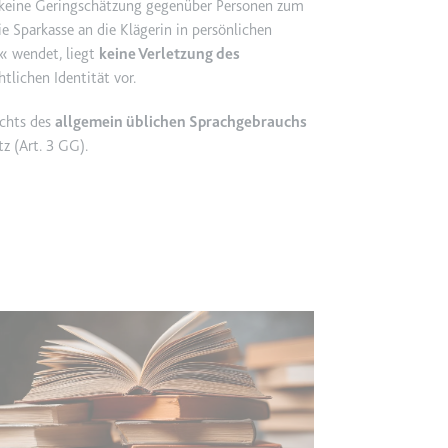
t keine Geringschätzung gegenüber Personen zum
ie Sparkasse an die Klägerin in persönlichen
etagmanager.com
« wendet, liegt
keine Verletzung des
tlichen Identität vor.
e Konversionsrate zwischen dem Nutzer und den Werbebannern auf de
rung der Relevanz der Werbung auf der Website.
ichts des
allgemein üblichen Sprachgebrauchs
z (Art. 3 GG).
 Storage
EN
m
et, um die Interaktion der Nutzer mit eingebetteten Inhalten zu verfo
ie