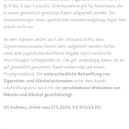
(§ 9 Abs. 3 Satz 1 JuSchG). Eine Ausnahme gilt für Automaten, die
Ablauf:
2 Jahre
in einem gewerblich genutzten Raum aufgestellt werden. Die
Typ:
HTTP-Cookie
Voraussetzungen dieser gesetzlichen Ausnahmeregelung liegen hier
jedoch nicht vor.
_gcl_au
An dem Ergebnis ändert auch der Umstand nichts, dass
Anbieter:
smartlaw.de
Zigarettenautomaten bereits dann aufgestellt werden dürfen,
Zweck:
Wird verwendet, um die Effizienz
wenn eine jugendschutzkonforme Abgabe durch technische
der Werbeaktivitäten der Website
Vorrichtungen sichergestellt ist. Das gilt unabhängig davon, ob sie
zu messen, indem Daten über die
auf gewerblich genutztem Raum stehen oder auf einem
Conversion-Rate der Anzeigen der
Privatgrundstück. Die
unterschiedliche Behandlung von
Website über mehrere Websites
Zigaretten- und Alkoholautomaten
unter dem Aspekt
hinweg gesammelt werden.
»Aufstellungsort« wird mit der
verschiedenen Wirkweise von
Ablauf:
3 Monate
Nikotin und Alkohol gerechtfertigt.
Typ:
HTTP-Cookie
VG Koblenz, Urteil vom 27.5.2024, 3 K 972/23.KO
_gcl_ls