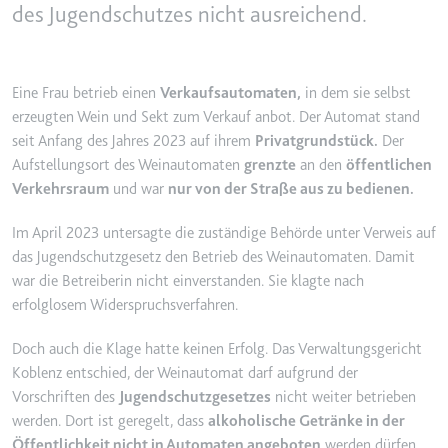
des Jugendschutzes nicht ausreichend.
YouTube-Videos zu schätzen.
Zweck:
Wird verwendet, um Daten zu
Google Analytics über das Gerät
Ablauf:
180 Tage
und das Verhalten des Besuchers
Typ:
HTTP-Cookie
zu senden. Erfasst den Besucher
Eine Frau betrieb einen
Verkaufsautomaten,
in dem sie selbst
über Geräte und Marketingkanäle
erzeugten Wein und Sekt zum Verkauf anbot. Der Automat stand
hinweg.
seit Anfang des Jahres 2023 auf ihrem
Privatgrundstück.
Der
YSC
Aufstellungsort des Weinautomaten
grenzte
an den
öffentlichen
Ablauf:
2 Jahre
Anbieter:
youtube.com
Verkehrsraum
und war
nur von der Straße aus zu bedienen.
Typ:
HTTP-Cookie
Zweck:
Registriert eine eindeutige ID, um
Im April 2023 untersagte die zuständige Behörde unter Verweis auf
Statistiken der Videos von
YouTube, die der Benutzer
das Jugendschutzgesetz den Betrieb des Weinautomaten. Damit
_ga_#
gesehen hat, zu behalten.
war die Betreiberin nicht einverstanden. Sie klagte nach
Anbieter:
smartlaw.de
erfolglosem Widerspruchsverfahren.
Ablauf:
Sitzung
Zweck:
Wird verwendet, um Daten zu
Typ:
HTTP-Cookie
Doch auch die Klage hatte keinen Erfolg. Das Verwaltungsgericht
Google Analytics über das Gerät
und das Verhalten des Besuchers
Koblenz entschied, der Weinautomat darf aufgrund der
zu senden. Erfasst den Besucher
Vorschriften des
Jugendschutzgesetzes
nicht weiter betrieben
über Geräte und Marketingkanäle
werden. Dort ist geregelt, dass
alkoholische Getränke in der
hinweg.
Öffentlichkeit nicht in Automaten angeboten
werden dürfen