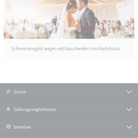
eingebetteten Inhalten zu
verfolgen.
Ablauf:
180 Tage
Typ:
HTTP-Cookie
LAST_RESULT_ENTRY_KEY
Schmerzensgeld wegen enttäuschenden Hochzeitsfotos
Anbieter:
youtube.com
Zweck:
Wird verwendet, um die
Interaktion der Nutzer mit
eingebetteten Inhalten zu
verfolgen.
Service
Ablauf:
Sitzung
Typ:
HTTP-Cookie
Zahlungsmöglichkeiten
Smartlaw
LogsDatabaseV2:V#||LogsRequestsStore
Anbieter:
youtube.com