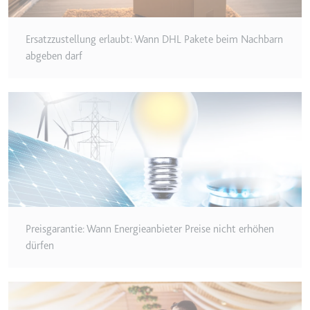
Typ:
HTTP-Cookie
Ersatzzustellung erlaubt: Wann DHL Pakete beim Nachbarn
abgeben darf
__Secure-YEC
Anbieter:
youtube.com
Zweck:
Speichert die
Benutzereinstellungen beim Abruf
eines auf anderen Webseiten
integrierten Youtube-Videos
Ablauf:
Sitzung
Typ:
HTTP-Cookie
Preisgarantie: Wann Energieanbieter Preise nicht erhöhen
__Secure-YNID
dürfen
Anbieter:
youtube.com
Zweck:
Wird verwendet, um die
Interaktion der Nutzer mit