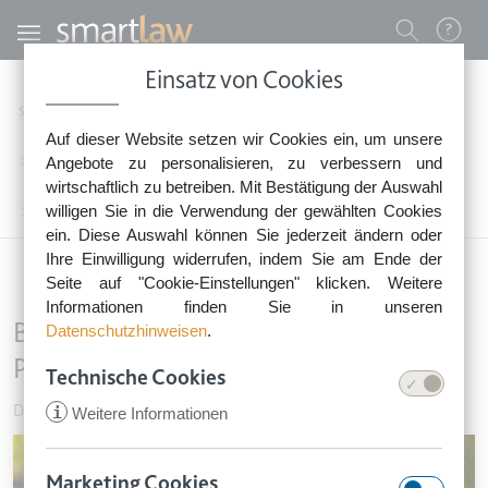
Direkt zum Inhalt
Benutzermenü
Einsatz von Cookies
0800 - 268 4 268 (kostenfrei)
Startseite
Rechtsnews
Rechtstipps Familie & Privates
Auf dieser Website setzen wir Cookies ein, um unsere
Sie erreichen unser Service-Team:
Dienstleistung, Handel & Privatverkäufe
Angebote zu personalisieren, zu verbessern und
Montag bis Freitag: 8-18 Uhr
wirtschaftlich zu betreiben. Mit Bestätigung der Auswahl
Keine Rechtsberatung.
willigen Sie in die Verwendung der gewählten Cookies
Betrieb eines Weinautomaten auf Privatgrundstück verboten
ein. Diese Auswahl können Sie jederzeit ändern oder
Ihre Einwilligung widerrufen, indem Sie am Ende der
Seite auf "Cookie-Einstellungen" klicken. Weitere
Informationen finden Sie in unseren
Betrieb eines Weinautomaten auf
Datenschutzhinweisen
.
Privatgrundstück verboten
Technische Cookies
Dienstleistung, Handel & Privatverkäufe
•
31. März 2025
i
Weitere Informationen
Image
Marketing Cookies