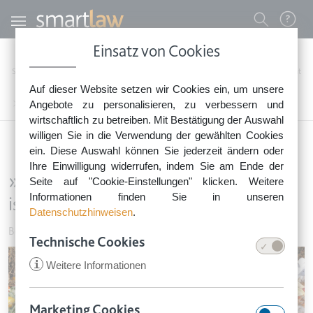
Direkt zum Inhalt
Benutzermenü
Einsatz von Cookies
0800 - 268 4 268 (kostenfrei)
Startseite
Rechtsnews
Rechtstipps Familie & Privates
Behörden & Gericht
Auf dieser Website setzen wir Cookies ein, um unsere
Sie erreichen unser Service-Team:
»Containern« ist strafbar – auch Müll ist geschützt
Angebote zu personalisieren, zu verbessern und
Montag bis Freitag: 8-18 Uhr
wirtschaftlich zu betreiben. Mit Bestätigung der Auswahl
Keine Rechtsberatung.
willigen Sie in die Verwendung der gewählten Cookies
ein. Diese Auswahl können Sie jederzeit ändern oder
Ihre Einwilligung widerrufen, indem Sie am Ende der
»Containern« ist strafbar – auch Müll
Seite auf "Cookie-Einstellungen" klicken. Weitere
Informationen finden Sie in unseren
ist geschützt
Datenschutzhinweisen
.
Behörden & Gericht
•
14. September 2020
Technische Cookies
Image
i
Weitere Informationen
Marketing Cookies