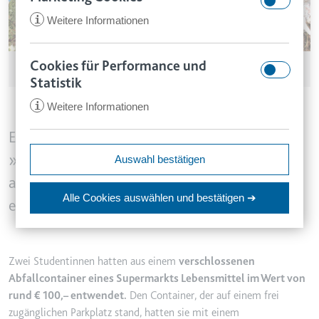
i
Weitere Informationen
Eberhard / stock.adobe.com
Cookies für Performance und
CookieConsent
Statistik
Anbieter:
app.smartlaw.de
i
Weitere Informationen
www.smartlaw.de
Zweck:
Speichert den Zustimmungsstatus
Es ist Aufgabe des Gesetzgebers, das
des Benutzers für Cookies auf der
»Containern« zu entkriminalisieren und die
ccm/collect
Auswahl bestätigen
aktuellen Domäne.
Anbieter:
google.com
aktuelle Gesetzeslage gegebenenfalls durch
Ablauf:
1 Jahr
Alle Cookies auswählen
und bestätigen ➔
Zweck:
Anstehend
entsprechende Vorschriften zu ändern.
Typ:
HTTP-Cookie
Ablauf:
Sitzung
Typ:
Pixel-Tracker
VISITOR_INFO1_LIVE
Zwei Studentinnen hatten aus einem
verschlossenen
Abfallcontainer eines Supermarkts Lebensmittel im Wert von
Anbieter:
youtube.com
_ga
rund € 100,– entwendet.
Den Container, der auf einem frei
Zweck:
Versucht, die Benutzerbandbreite
zugänglichen Parkplatz stand, hatten sie mit einem
Anbieter:
smartlaw.de
auf Seiten mit integrierten