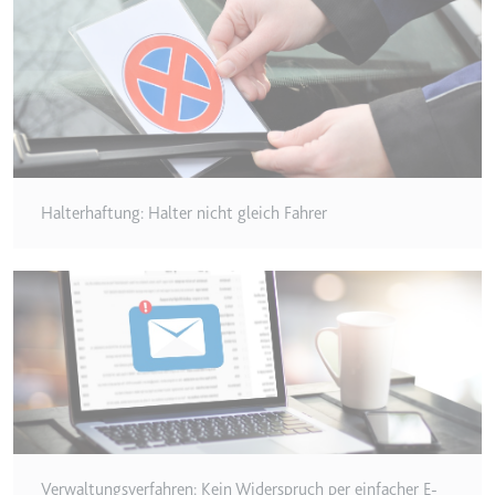
Typ:
HTTP-Cookie
__Secure-YEC
Anbieter:
youtube.com
Zweck:
Speichert die
Benutzereinstellungen beim Abruf
eines auf anderen Webseiten
Halterhaftung: Halter nicht gleich Fahrer
integrierten Youtube-Videos
Ablauf:
Sitzung
Typ:
HTTP-Cookie
__Secure-YNID
Anbieter:
youtube.com
Zweck:
Wird verwendet, um die
Interaktion der Nutzer mit
Verwaltungsverfahren: Kein Widerspruch per einfacher E-