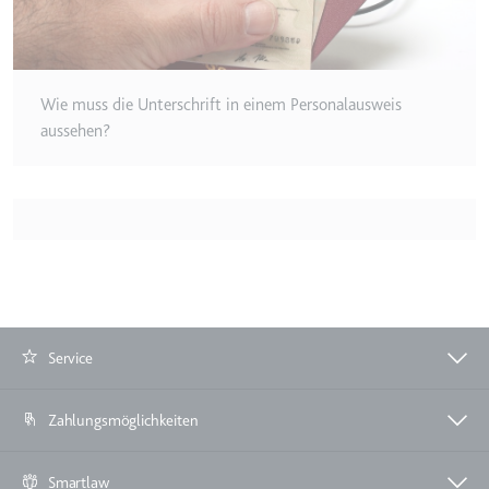
Zweck:
Wird verwendet, um die
Interaktion der Nutzer mit
eingebetteten Inhalten zu
verfolgen.
Wie muss die Unterschrift in einem Personalausweis
aussehen?
Ablauf:
Beständig
Typ:
IndexedDB
ServiceWorkerLogsDatabase#SWHealthLog
Anbieter:
youtube.com
Zweck:
Notwendig für die
Implementierung und
Service
Funktionalität von YouTube-
Videoinhalten auf der Website.
Ablauf:
Beständig
Zahlungsmöglichkeiten
Typ:
IndexedDB
Smartlaw