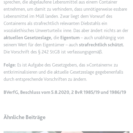
Anbieter:
www.googletagmanager.com
sprechen, die abgelaufene Lebensmittel aus einem Container
entnehmen, um damit zu verhindern, dass unnötigerweise essbare
Zweck:
Verfolgt die Konversionsrate
Lebensmittel im Müll landen. Zwar liegt dem Vorwurf des
zwischen dem Nutzer und den
Containerns als strafrechtlich relevanten Diebstahls ein
Werbebannern auf der Website -
Dies dient der Optimierung der
»sozialethisches Unwerturteil« inne. Das aber ändert nichts an der
Relevanz der Werbung auf der
aktuellen Gesetzeslage,
die
Eigentum
– auch unabhängig von
Website.
seinem Wert für den Eigentümer – auch
strafrechtlich schützt.
Die Vorschrift des § 242 StGB ist verfassungsgemäß.
Ablauf:
Beständig
Typ:
HTML Local Storage
Folge:
Es ist Aufgabe des Gesetzgebers, das »Containern« zu
entkriminalisieren und die aktuelle Gesetzeslage gegebenenfalls
durch entsprechende Vorschriften zu ändern.
__Secure-ROLLOUT_TOKEN
Anbieter:
youtube.com
BVerfG, Beschluss vom 5.8.2020, 2 BvR 1985/19 und 1986/19
Zweck:
Wird verwendet, um die
Interaktion der Nutzer mit
eingebetteten Inhalten zu
Ähnliche Beiträge
verfolgen.
Ablauf:
180 Tage