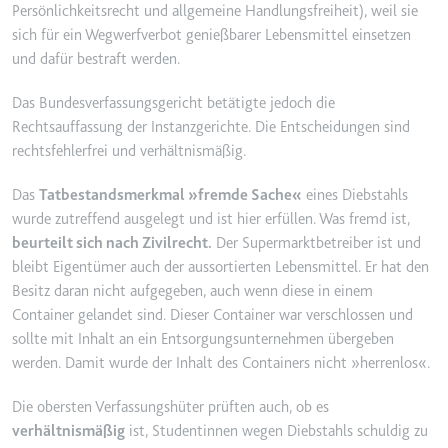
Persönlichkeitsrecht und allgemeine Handlungsfreiheit), weil sie
Ablauf:
2 Jahre
sich für ein Wegwerfverbot genießbarer Lebensmittel einsetzen
Typ:
HTTP-Cookie
und dafür bestraft werden.
Das Bundesverfassungsgericht betätigte jedoch die
_gcl_au
Rechtsauffassung der Instanzgerichte. Die Entscheidungen sind
Anbieter:
smartlaw.de
rechtsfehlerfrei und verhältnismäßig.
Zweck:
Wird verwendet, um die Effizienz
Das
Tatbestandsmerkmal »fremde Sache«
eines Diebstahls
der Werbeaktivitäten der Website
wurde zutreffend ausgelegt und ist hier erfüllen. Was fremd ist,
zu messen, indem Daten über die
beurteilt sich nach Zivilrecht.
Der Supermarktbetreiber ist und
Conversion-Rate der Anzeigen der
bleibt Eigentümer auch der aussortierten Lebensmittel. Er hat den
Website über mehrere Websites
Besitz daran nicht aufgegeben, auch wenn diese in einem
hinweg gesammelt werden.
Container gelandet sind. Dieser Container war verschlossen und
Ablauf:
3 Monate
sollte mit Inhalt an ein Entsorgungsunternehmen übergeben
Typ:
HTTP-Cookie
werden. Damit wurde der Inhalt des Containers nicht »herrenlos«.
Die obersten Verfassungshüter prüften auch, ob es
_gcl_ls
verhältnismäßig
ist, Studentinnen wegen Diebstahls schuldig zu