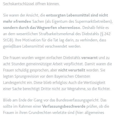
Sechskantschlüssel öffnen können.
YouTube-Videos zu schätzen.
Zweck:
Wird verwendet, um Daten zu
Google Analytics über das Gerät
Ablauf:
180 Tage
Sie waren der Ansicht, die
entsorgten Lebensmittel sind nicht
und das Verhalten des Besuchers
mehr »fremde«
Sachen (als Eigentum des Supermarktbetreibers),
Typ:
HTTP-Cookie
zu senden. Erfasst den Besucher
sondern durch das Wegwerfen »herrenlos«.
Deshalb fehle es
über Geräte und Marketingkanäle
an dem wesentlichen Strafbarkeitsmerkmal des Diebstahls (§ 242
hinweg.
YSC
StGB). Ihre Motivation für die Tat lag darin, zu verhindern, dass
Ablauf:
2 Jahre
genießbare Lebensmittel verschwendet werden.
Anbieter:
youtube.com
Typ:
HTTP-Cookie
Zweck:
Registriert eine eindeutige ID, um
Die Frauen wurden wegen einfachen Diebstahls
verwarnt
und zu
Statistiken der Videos von
acht Stunden gemeinnütziger Arbeit verpflichtet. Damit waren die
YouTube, die der Benutzer
_ga_#
Frauen schuldig gesprochen, aber
nicht verurteilt
worden. Sie
gesehen hat, zu behalten.
legten Sprungrevision vor dem Bayerischen Obersten
Anbieter:
smartlaw.de
Ablauf:
Sitzung
Landesgericht ein. Diese blieb erfolglos: Auch die Wertlosigkeit
Zweck:
Wird verwendet, um Daten zu
Typ:
HTTP-Cookie
einer Sache berechtigt Dritte nicht zur Wegnahme, so die Richter.
Google Analytics über das Gerät
und das Verhalten des Besuchers
Blieb am Ende der Gang vor das Bundesverfassungsgericht. Das
zu senden. Erfasst den Besucher
sollte im Rahmen einer
Verfassungsbeschwerde
prüfen, ob die
über Geräte und Marketingkanäle
Frauen in ihren Grundrechten verletzte sind (hier: allgemeines
hinweg.