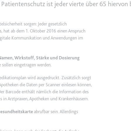
atientenschutz ist jeder vierte über 65 hiervon 
e
ie
elsicherheit sorgen: Jeder gesetzlich
det, um Daten zu Google Analytics über das Gerät und das Verhalt
 hat ab dem 1. Oktober 2016 einen Anspruch
asst den Besucher über Geräte und Marketingkanäle hinweg.
e digitale Kommunikation und Anwendungen im
ie
Namen, Wirkstoff, Stärke und Dosierung
 sollen eingetragen werden.
edikationsplan wird ausgedruckt. Zusätzlich sorgt
e
Apotheken die Daten per Scanner einlesen können,
r Barcode enthält nämlich die Information des
det, um die Effizienz der Werbeaktivitäten der Website zu messen, 
ans in Arztpraxen, Apotheken und Krankenhäusern.
-Rate der Anzeigen der Website über mehrere Websites hinweg ges
Gesundheitskarte
abrufbar sein. Allerdings
ie