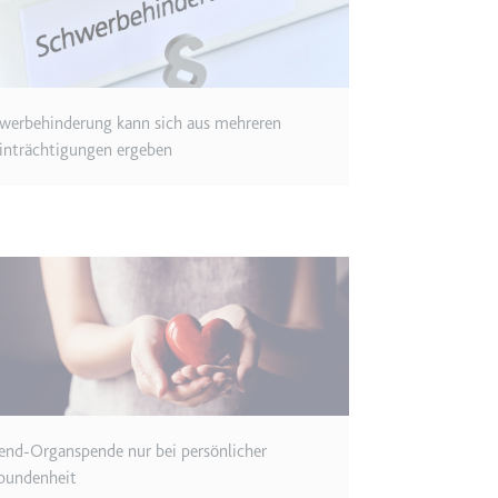
m
ie Benutzereinstellungen beim Abruf eines auf anderen Webseiten inte
werbehinderung kann sich aus mehreren
ie
inträchtigungen ergeben
m
et, um die Interaktion der Nutzer mit eingebetteten Inhalten zu verfo
ie
EY
end-Organspende nur bei persönlicher
m
bundenheit
et, um die Interaktion der Nutzer mit eingebetteten Inhalten zu verfo