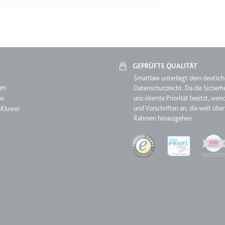
ie
RequestsStore
GEPRÜFTE QUALITÄT
aw
Smartlaw unterliegt dem deutsc
m
en
Datenschutzrecht. Da die Sicherhe
et, um die Interaktion der Nutzer mit eingebetteten Inhalten zu verfo
aw
uns oberste Priorität besitzt, wen
und Vorschriften an, die weit über
 Kluwer
Rahmen hinausgehen.
Quality
ase#SWHealthLog
m
ür die Implementierung und Funktionalität von YouTube-Videoinhalten