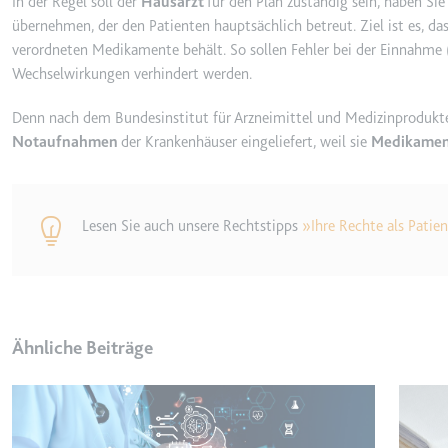
In der Regel soll der
Hausarzt
für den Plan zuständig sein, haben Sie
_gcl_ls
übernehmen, der den Patienten hauptsächlich betreut. Ziel ist es, da
verordneten Medikamente behält. So sollen Fehler bei der Einnahme 
Anbieter:
www.googl
Wechselwirkungen verhindert werden.
Zweck:
Verfolgt di
der Optimie
Denn nach dem Bundesinstitut für Arzneimittel und Medizinprodukte
Ablauf:
Beständig
Notaufnahmen
der Krankenhäuser eingeliefert, weil sie
Medikamen
Typ:
HTML Local
Lesen Sie auch unsere Rechtstipps
»Ihre Rechte als Patie
__Secure-ROLLOUT_TOK
Anbieter:
youtube.co
Zweck:
Wird verwend
Ablauf:
180 Tage
Ähnliche Beiträge
Typ:
HTTP-Cook
__Secure-YEC