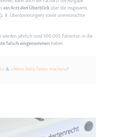
 keinen, kann auch der Facharzt die Aufgabe
ss
ein Arzt den Überblick
über die insgesamt
(z. B. Überdosierungen) sowie unerwünschte
etagmanager.com
e Konversionsrate zwischen dem Nutzer und den Werbebannern auf de
rung der Relevanz der Werbung auf der Website.
 werden jährlich rund 500.000 Patienten in die
te falsch eingenommen
haben.
 Storage
nt«
&
»Wenn Ärzte Fehler machen«
!
EN
m
et, um die Interaktion der Nutzer mit eingebetteten Inhalten zu verfo
ie