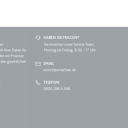
HABEN SIE FRAGEN?
hen
Sie erreichen unser Service-Team:
it Ihrer Daten für
Montag bis Freitag: 8:30 – 17 Uhr
lgen.
den wir Prozesse
 den gesetzlichen
EMAIL
service@smartlaw.de
TELEFON
0800 268 4 268
 auf der Website.