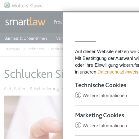
Direkt zum Inhalt
Produkte
Einzeldokumente
Rechtstip
Business & Unternehmen
Vermieten & Immobilien
Familie & Privates
Startseite
Rechtsnews
Rechtstipps Familie & Privates
Arzt, Patient & Behind
Auf dieser Website setzen wir 
Mit Bestätigung der Auswahl wi
oder Ihre Einwilligung widerruf
Schlucken Sie auch zu viel
in unseren
Datenschutzhinweis
Technische Cookies
Arzt, Patient & Behinderung
•
4. Oktober 2016
i
Weitere Informationen
Image
Marketing Cookies
i
Weitere Informationen
CookieConsent
Anbieter:
app.smartl