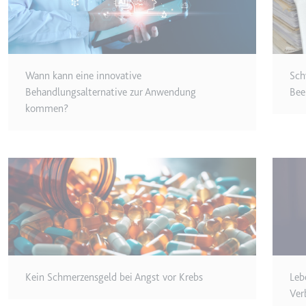
Anbieter:
youtube.co
Zweck:
Speichert d
Videos
Ablauf:
Sitzung
Wann kann eine innovative
Sch
Typ:
HTTP-Cook
Behandlungsalternative zur Anwendung
Bee
kommen?
__Secure-YNID
Anbieter:
youtube.co
Zweck:
Wird verwend
Ablauf:
180 Tage
Typ:
HTTP-Cook
LAST_RESULT_ENTRY_K
Kein Schmerzensgeld bei Angst vor Krebs
Leb
Anbieter:
youtube.co
Ver
Zweck:
Wird verwend