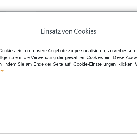
ps
Rechtsnews
Preise
Smartlaw Professional
Einsatz von Cookies
erung
Schlucken Sie auch zu viele Medikamente?
Cookies ein, um unsere Angebote zu personalisieren, zu verbessern u
lligen Sie in die Verwendung der gewählten Cookies ein. Diese Ausw
en, indem Sie am Ende der Seite auf "Cookie-Einstellungen" klicken. 
e Medikamente?
en
.
aw.de