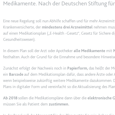
behalten.
Medikamente. Nach der Deutschen Stiftung für P
Ablauf:
Sitzung
_ga_#
Anbieter:
smartlaw.d
Typ:
HTTP-Cook
Eine neue Regelung soll nun Abhilfe schaffen und für mehr Arzneimitt
Zweck:
Wird verwen
Krankenversicherte, der
mindestens drei Arzneimittel
nehmen muss,
senden. Erf
auf einen Medikationsplan („E-Health -Gesetz“, Gesetz für Sicher
Gesundheitswesen).
Ablauf:
2 Jahre
Typ:
HTTP-Cook
In diesem Plan soll der Arzt oder Apotheker
alle Medikamente
mit
festhalten. Auch der Grund für die Einnahme und besondere Hinweise
_gcl_au
Zunächst erfolgt der Nachweis noch in
Papierform,
das heißt der M
Anbieter:
smartlaw.d
ein
Barcode
auf dem Medikationsplan dafür, dass andere Ärzte oder 
wenn beispielsweise zukünftig weitere Medikamente dazukommen. De
Zweck:
Wird verwen
Plans in digitaler Form und vereinfacht so die Aktualisierung des Pl
Conversion
Ablauf:
3 Monate
Ab 2018
sollen die Medikationspläne dann über die
elektronische 
Typ:
HTTP-Cook
müssen Sie als Patient dem
zustimmen.