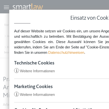
Direkt zum Inhalt
Benutzermenü
Einsatz von Cook
0800 - 268 4 268 (kostenfrei)
Startseite
Rechtsnews
Rechtstipps Business & Unternehmen
Auf dieser Website setzen wir Cookies ein, um unsere Ange
Sie erreichen unser Service-Team:
Arbeitsvertrag & Einstellung
und wirtschaftlich zu betreiben. Mit Bestätigung der Ausw
Montag bis Freitag: 8-18 Uhr
gewählten Cookies ein. Diese Auswahl können Sie jede
Keine Rechtsberatung.
widerrufen, indem Sie am Ende der Seite auf "Cookie-Einste
Praktikant oder Werkstudent? Was Arbeitgeber mit Blick auf den Mindestlohn zu
finden Sie in unseren
Datenschutzhinweisen
.
beachten haben
Technische Cookies
i
Weitere Informationen
Praktikant oder Werkstudent? Was
Arbeitgeber mit Blick auf den
Marketing Cookies
Mindestlohn zu beachten haben
i
Weitere Informationen
CookieConsent
Arbeitsvertrag & Einstellung
•
16. Februar 2016
Anbieter:
app.smartlaw.de