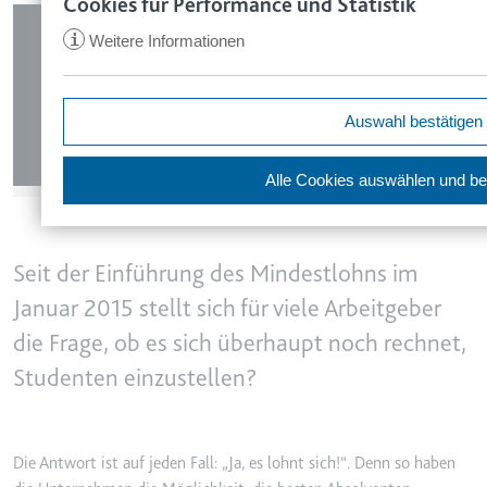
Cookies für Performance und Statistik
Image
www.smartlaw.de
i
Weitere Informationen
Zweck:
Speichert den Zustimmungsstatus des Benu
ccm/collect
aktuellen Domäne.
Anbieter:
google.com
Ablauf:
1 Jahr
Auswahl bestätigen
Zweck:
Anstehend
Typ:
HTTP-Cookie
Ablauf:
Sitzung
Alle Cookies auswählen
und be
VISITOR_INFO1_LIVE
Typ:
Pixel-Tracker
Anbieter:
youtube.com
Zweck:
Versucht, die Benutzerbandbreite auf Seite
Seit der Einführung des Mindestlohns im
_ga
zu schätzen.
Januar 2015 stellt sich für viele Arbeitgeber
Anbieter:
smartlaw.de
Ablauf:
180 Tage
die Frage, ob es sich überhaupt noch rechnet,
Zweck:
Wird verwendet, um Daten zu Google Analy
Typ:
HTTP-Cookie
Verhalten des Besuchers zu senden. Erfas
Studenten einzustellen?
Marketingkanäle hinweg.
Ablauf:
2 Jahre
YSC
Die Antwort ist auf jeden Fall: „Ja, es lohnt sich!“. Denn so haben
Typ:
HTTP-Cookie
Anbieter:
youtube.com