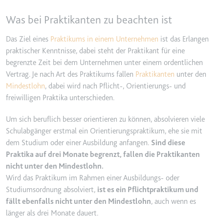
ServiceWorkerLogsDatabase#SWHealthLog
Was bei Praktikanten zu beachten ist
Anbieter:
youtube.com
Das Ziel eines
Praktikums in einem Unternehmen
ist das Erlangen
Zweck:
Notwendig für die Implementierung und Fun
praktischer Kenntnisse, dabei steht der Praktikant für eine
Videoinhalten auf der Website.
begrenzte Zeit bei dem Unternehmen unter einem ordentlichen
Ablauf:
Beständig
Vertrag. Je nach Art des Praktikums fallen
Praktikanten
unter den
Mindestlohn
, dabei wird nach Pflicht-, Orientierungs- und
Typ:
IndexedDB
freiwilligen Praktika unterschieden.
Um sich beruflich besser orientieren zu können, absolvieren viele
TESTCOOKIESENABLED
Schulabgänger erstmal ein Orientierungspraktikum, ehe sie mit
Anbieter:
youtube.com
dem Studium oder einer Ausbildung anfangen.
Sind diese
Zweck:
Wird verwendet, um die Interaktion der Nutz
Praktika auf drei Monate begrenzt, fallen die Praktikanten
verfolgen.
nicht unter den Mindestlohn.
Ablauf:
1 Tag
Wird das Praktikum im Rahmen einer Ausbildungs- oder
Studiumsordnung absolviert,
ist es ein Pflichtpraktikum und
Typ:
HTTP-Cookie
fällt ebenfalls nicht unter den Mindestlohn
, auch wenn es
länger als drei Monate dauert.