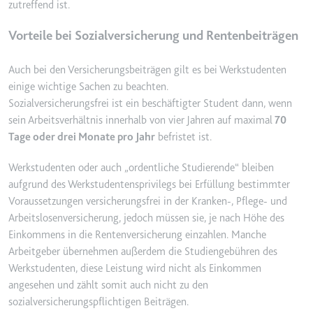
Typ:
HTTP-Cookie
zutreffend ist.
Vorteile bei Sozialversicherung und Rentenbeiträgen
__Secure-YEC
Auch bei den Versicherungsbeiträgen gilt es bei Werkstudenten
Anbieter:
youtube.com
einige wichtige Sachen zu beachten.
Zweck:
Speichert die Benutzereinstellungen beim 
Sozialversicherungsfrei ist ein beschäftigter Student dann, wenn
integrierten Youtube-Videos
sein Arbeitsverhältnis innerhalb von vier Jahren auf maximal
70
Ablauf:
Sitzung
Tage oder drei Monate pro Jahr
befristet ist.
Typ:
HTTP-Cookie
Werkstudenten oder auch „ordentliche Studierende“ bleiben
aufgrund des Werkstudentensprivilegs bei Erfüllung bestimmter
Voraussetzungen versicherungsfrei in der Kranken-, Pflege- und
__Secure-YNID
Arbeitslosenversicherung, jedoch müssen sie, je nach Höhe des
Anbieter:
youtube.com
Einkommens in die Rentenversicherung einzahlen. Manche
Zweck:
Wird verwendet, um die Interaktion der Nutz
Arbeitgeber übernehmen außerdem die Studiengebühren des
verfolgen.
Werkstudenten, diese Leistung wird nicht als Einkommen
Ablauf:
180 Tage
angesehen und zählt somit auch nicht zu den
sozialversicherungspflichtigen Beiträgen.
Typ:
HTTP-Cookie