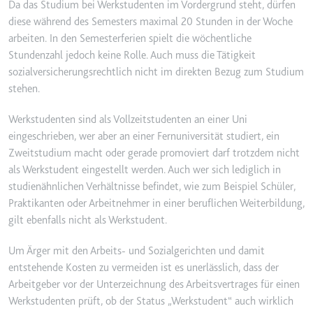
Typ:
HTTP-Cookie
Da das Studium bei Werkstudenten im Vordergrund steht, dürfen
diese während des Semesters maximal 20 Stunden in der Woche
arbeiten. In den Semesterferien spielt die wöchentliche
_gcl_ls
Stundenzahl jedoch keine Rolle. Auch muss die Tätigkeit
Anbieter:
www.googletagmanager.com
sozialversicherungsrechtlich nicht im direkten Bezug zum Studium
stehen.
Zweck:
Verfolgt die Konversionsrate zwischen de
auf der Website - Dies dient der Optimier
Werkstudenten sind als Vollzeitstudenten an einer Uni
der Website.
eingeschrieben, wer aber an einer Fernuniversität studiert, ein
Ablauf:
Beständig
Zweitstudium macht oder gerade promoviert darf trotzdem nicht
Typ:
HTML Local Storage
als Werkstudent eingestellt werden. Auch wer sich lediglich in
studienähnlichen Verhältnisse befindet, wie zum Beispiel Schüler,
Praktikanten oder Arbeitnehmer in einer beruflichen Weiterbildung,
__Secure-ROLLOUT_TOKEN
gilt ebenfalls nicht als Werkstudent.
Anbieter:
youtube.com
Um Ärger mit den Arbeits- und Sozialgerichten und damit
Zweck:
Wird verwendet, um die Interaktion der Nutz
entstehende Kosten zu vermeiden ist es unerlässlich, dass der
verfolgen.
Arbeitgeber vor der Unterzeichnung des Arbeitsvertrages für einen
Ablauf:
180 Tage
Werkstudenten prüft, ob der Status „Werkstudent“ auch wirklich