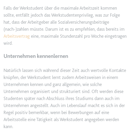
Falls der Werkstudent über die maximale Arbeitszeit kommen
sollte, entfällt jedoch das Werkstudentenprivileg, was zur Folge
LAST_RESULT_ENTRY_KEY
hat, dass der Arbeitgeber alle Sozialversicherungsbeiträge
Anbieter:
youtube.com
(nach-)zahlen müsste. Darum ist es zu empfehlen, dass bereits im
Zweck:
Wird verwendet, um die Interaktion der Nutz
Arbeitsvertrag
eine, maximale Stundenzahl pro Woche eingetragen
verfolgen.
wird.
Ablauf:
Sitzung
Unternehmen kennenlernen
Typ:
HTTP-Cookie
Natürlich lassen sich während dieser Zeit auch wertvolle Kontakte
knüpfen, der Werkstudent lernt zudem Arbeitsweisen in einem
LogsDatabaseV2:V#||LogsRequestsStore
Unternehmen kennen und ganz allgemein, wie solche
Anbieter:
youtube.com
Unternehmen organisiert und strukturiert sind. Oft werden diese
Zweck:
Wird verwendet, um die Interaktion der Nutz
Studenten später nach Abschluss ihres Studiums dann auch im
verfolgen.
Unternehmen angestellt. Auch im Lebenslauf macht es sich in der
Ablauf:
Beständig
Regel positiv bemerkbar, wenn bei Bewerbungen auf eine
Arbeitsstelle eine Tätigkeit als Werkstudent angegeben werden
Typ:
IndexedDB
kann.