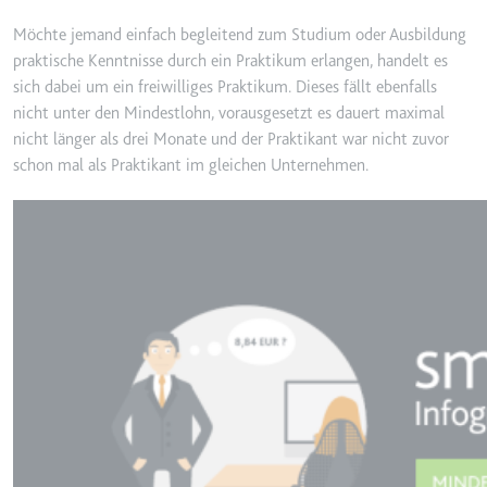
yt-icons-last-purged
Möchte jemand einfach begleitend zum Studium oder Ausbildung
Anbieter:
youtube.com
praktische Kenntnisse durch ein Praktikum erlangen, handelt es
Zweck:
Notwendig für die Implementierung und Fun
sich dabei um ein freiwilliges Praktikum. Dieses fällt ebenfalls
Videoinhalten auf der Website.
nicht unter den Mindestlohn, vorausgesetzt es dauert maximal
Ablauf:
Beständig
nicht länger als drei Monate und der Praktikant war nicht zuvor
schon mal als Praktikant im gleichen Unternehmen.
Typ:
HTML Local Storage
Image
ytidb::LAST_RESULT_ENTRY_KEY
Anbieter:
youtube.com
Zweck:
Wird verwendet, um die Interaktion der Nutz
verfolgen.
Ablauf:
Beständig
Typ:
HTML Local Storage
YtIdbMeta#databases