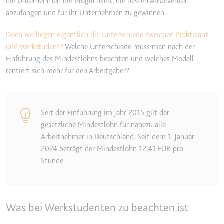
die Unternehmen die Möglichkeit, die besten Absolventen
Zweck:
Registriert eine eindeutige ID, um Statisti
abzufangen und für ihr Unternehmen zu gewinnen.
Benutzer gesehen hat, zu behalten.
_ga_#
Ablauf:
Sitzung
Doch wo liegen eigentlich die Unterschiede zwischen Praktikant
Anbieter:
smartlaw.de
und Werkstudent?
Welche Unterschiede muss man nach der
Typ:
HTTP-Cookie
Zweck:
Wird verwendet, um Daten zu Google Analy
Einführung des Mindestlohns beachten und welches Modell
Verhalten des Besuchers zu senden. Erfas
rentiert sich mehr für den Arbeitgeber?
Marketingkanäle hinweg.
Ablauf:
2 Jahre
Typ:
HTTP-Cookie
Seit der Einführung im Jahr 2015 gilt der
gesetzliche Mindestlohn für nahezu alle
Arbeitnehmer in Deutschland. Seit dem 1. Januar
_gcl_au
2024 beträgt der Mindestlohn 12,41 EUR pro
Anbieter:
smartlaw.de
Stunde.
Zweck:
Wird verwendet, um die Effizienz der Werbe
messen, indem Daten über die Conversion-
über mehrere Websites hinweg gesammelt
Was bei Werkstudenten zu beachten ist
Ablauf:
3 Monate