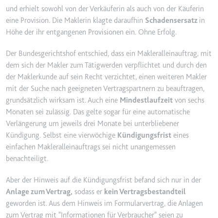
und erhielt sowohl von der Verkäuferin als auch von der Käuferin
Ablauf:
2 Jahre
eine Provision. Die Maklerin klagte daraufhin
Schadensersatz
in
Typ:
HTTP-Cookie
Höhe der ihr entgangenen Provisionen ein. Ohne Erfolg.
Der Bundesgerichtshof entschied, dass ein Makleralleinauftrag, mit
_gcl_au
dem sich der Makler zum Tätigwerden verpflichtet und durch den
Anbieter:
smartlaw.de
der Maklerkunde auf sein Recht verzichtet, einen weiteren Makler
Zweck:
Wird verwendet, um die Effizienz
mit der Suche nach geeigneten Vertragspartnern zu beauftragen,
der Werbeaktivitäten der Website
grundsätzlich wirksam ist. Auch eine
Mindestlaufzeit
von sechs
zu messen, indem Daten über die
Monaten sei zulässig. Das gelte sogar für eine automatische
Conversion-Rate der Anzeigen der
Verlängerung um jeweils drei Monate bei unterbliebener
Website über mehrere Websites
Kündigung. Selbst eine vierwöchige
Kündigungsfrist
eines
hinweg gesammelt werden.
einfachen Makleralleinauftrags sei nicht unangemessen
Ablauf:
3 Monate
benachteiligt.
Typ:
HTTP-Cookie
Aber der Hinweis auf die Kündigungsfrist befand sich nur in der
Anlage zum Vertrag,
sodass er
kein Vertragsbestandteil
geworden ist. Aus dem Hinweis im Formularvertrag, die Anlagen
_gcl_ls
zum Vertrag mit "Informationen für Verbraucher" seien zu