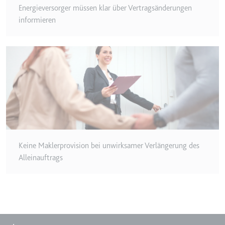
Energieversorger müssen klar über Vertragsänderungen
Typ:
HTTP-Cookie
informieren
__Secure-YEC
Anbieter:
youtube.com
Zweck:
Speichert die
Benutzereinstellungen beim Abruf
eines auf anderen Webseiten
integrierten Youtube-Videos
Ablauf:
Sitzung
Typ:
HTTP-Cookie
Keine Maklerprovision bei unwirksamer Verlängerung des
Alleinauftrags
__Secure-YNID
Anbieter:
youtube.com
Zweck:
Wird verwendet, um die
Interaktion der Nutzer mit