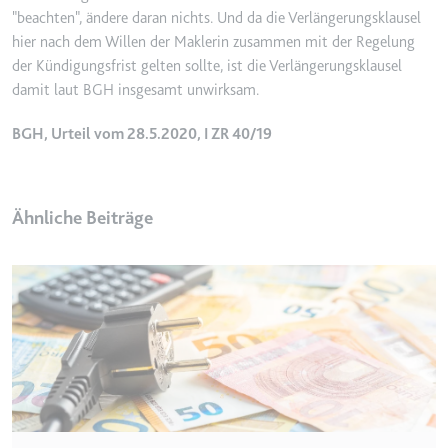
Anbieter:
www.googletagmanager.com
"beachten", ändere daran nichts. Und da die Verlängerungsklausel
Zweck:
Verfolgt die Konversionsrate
hier nach dem Willen der Maklerin zusammen mit der Regelung
zwischen dem Nutzer und den
der Kündigungsfrist gelten sollte, ist die Verlängerungsklausel
Werbebannern auf der Website -
damit laut BGH insgesamt unwirksam.
Dies dient der Optimierung der
Relevanz der Werbung auf der
BGH, Urteil vom 28.5.2020, I ZR 40/19
Website.
Ablauf:
Beständig
Typ:
HTML Local Storage
Ähnliche Beiträge
__Secure-ROLLOUT_TOKEN
Anbieter:
youtube.com
Zweck:
Wird verwendet, um die
Interaktion der Nutzer mit
eingebetteten Inhalten zu
verfolgen.
Ablauf:
180 Tage