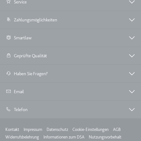
eingebetteten Inhalten zu
Service
verfolgen.
Ablauf:
180 Tage
Zahlungsmöglichkeiten
Typ:
HTTP-Cookie
Smartlaw
LAST_RESULT_ENTRY_KEY
Geprüfte Qualität
Anbieter:
youtube.com
Zweck:
Wird verwendet, um die
Haben Sie Fragen?
Interaktion der Nutzer mit
eingebetteten Inhalten zu
verfolgen.
Email
Ablauf:
Sitzung
Typ:
HTTP-Cookie
Telefon
Meta
Kontakt
Impressum
Datenschutz
Cookie-Einstellungen
AGB
LogsDatabaseV2:V#||LogsRequestsStore
Widerrufsbelehrung
Informationen zum DSA
Nutzungsvorbehalt
Anbieter:
youtube.com