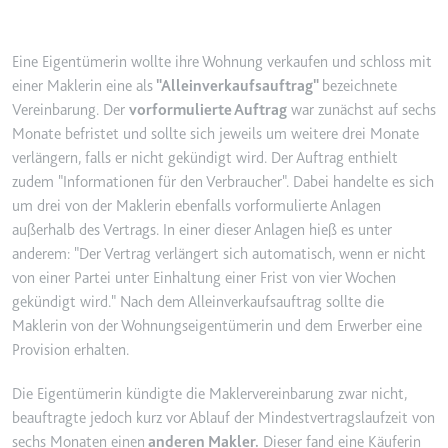
YouTube-Videos zu schätzen.
Zweck:
Wird verwendet, um Daten zu
Google Analytics über das Gerät
Ablauf:
180 Tage
Eine Eigentümerin wollte ihre Wohnung verkaufen und schloss mit
und das Verhalten des Besuchers
Typ:
HTTP-Cookie
einer Maklerin eine als
"Alleinverkaufsauftrag"
bezeichnete
zu senden. Erfasst den Besucher
Vereinbarung. Der
vorformulierte Auftrag
war zunächst auf sechs
über Geräte und Marketingkanäle
Monate befristet und sollte sich jeweils um weitere drei Monate
hinweg.
YSC
verlängern, falls er nicht gekündigt wird. Der Auftrag enthielt
Ablauf:
2 Jahre
Anbieter:
youtube.com
zudem "Informationen für den Verbraucher". Dabei handelte es sich
Typ:
HTTP-Cookie
um drei von der Maklerin ebenfalls vorformulierte Anlagen
Zweck:
Registriert eine eindeutige ID, um
außerhalb des Vertrags. In einer dieser Anlagen hieß es unter
Statistiken der Videos von
anderem: "Der Vertrag verlängert sich automatisch, wenn er nicht
YouTube, die der Benutzer
_ga_#
von einer Partei unter Einhaltung einer Frist von vier Wochen
gesehen hat, zu behalten.
Anbieter:
smartlaw.de
gekündigt wird." Nach dem Alleinverkaufsauftrag sollte die
Ablauf:
Sitzung
Maklerin von der Wohnungseigentümerin und dem Erwerber eine
Zweck:
Wird verwendet, um Daten zu
Typ:
HTTP-Cookie
Google Analytics über das Gerät
Provision erhalten.
und das Verhalten des Besuchers
zu senden. Erfasst den Besucher
Die Eigentümerin kündigte die Maklervereinbarung zwar nicht,
über Geräte und Marketingkanäle
beauftragte jedoch kurz vor Ablauf der Mindestvertragslaufzeit von
hinweg.
sechs Monaten einen
anderen Makler.
Dieser fand eine Käuferin