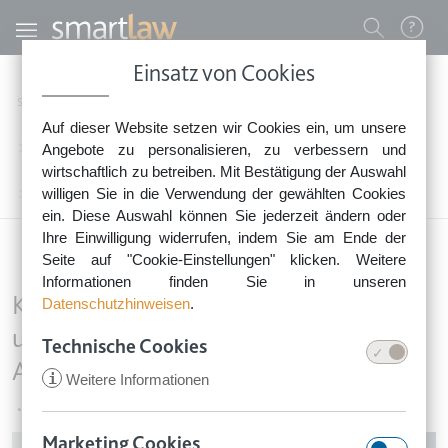
Direkt zum Inhalt
Benutzermenü
Einsatz von Cookies
0800 - 268 4 268 (kostenfrei)
Startseite
Rechtsnews
Rechtstipps Familie & Privates
Auf dieser Website setzen wir Cookies ein, um unsere
Sie erreichen unser Service-Team:
Verträge kündigen & beenden
Angebote zu personalisieren, zu verbessern und
Montag bis Freitag: 8-18 Uhr
wirtschaftlich zu betreiben. Mit Bestätigung der Auswahl
Keine Rechtsberatung.
willigen Sie in die Verwendung der gewählten Cookies
Keine Maklerprovision bei unwirksamer Verlängerung des Alleinauftrags
ein. Diese Auswahl können Sie jederzeit ändern oder
Ihre Einwilligung widerrufen, indem Sie am Ende der
Seite auf "Cookie-Einstellungen" klicken. Weitere
Informationen finden Sie in unseren
Keine Maklerprovision bei
Datenschutzhinweisen
.
unwirksamer Verlängerung des
Technische Cookies
Alleinauftrags
i
Weitere Informationen
•
17. Juni 2020
Marketing Cookies
Image