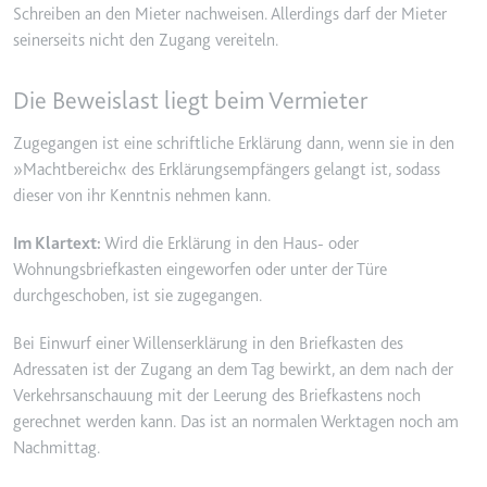
Schreiben an den Mieter nachweisen. Allerdings darf der Mieter
YouTube-Videos zu schätzen.
Zweck:
Wird verwendet, um Daten zu
seinerseits nicht den Zugang vereiteln.
Google Analytics über das Gerät
Ablauf:
180 Tage
und das Verhalten des Besuchers
Typ:
HTTP-Cookie
Die Beweislast liegt beim Vermieter
zu senden. Erfasst den Besucher
über Geräte und Marketingkanäle
Zugegangen ist eine schriftliche Erklärung dann, wenn sie in den
hinweg.
YSC
»Machtbereich« des Erklärungsempfängers gelangt ist, sodass
Ablauf:
2 Jahre
dieser von ihr Kenntnis nehmen kann.
Anbieter:
youtube.com
Typ:
HTTP-Cookie
Zweck:
Registriert eine eindeutige ID, um
Im Klartext:
Wird die Erklärung in den Haus- oder
Statistiken der Videos von
Wohnungsbriefkasten eingeworfen oder unter der Türe
YouTube, die der Benutzer
_ga_#
durchgeschoben, ist sie zugegangen.
gesehen hat, zu behalten.
Anbieter:
smartlaw.de
Ablauf:
Sitzung
Bei Einwurf einer Willenserklärung in den Briefkasten des
Zweck:
Wird verwendet, um Daten zu
Adressaten ist der Zugang an dem Tag bewirkt, an dem nach der
Typ:
HTTP-Cookie
Google Analytics über das Gerät
Verkehrsanschauung mit der Leerung des Briefkastens noch
und das Verhalten des Besuchers
gerechnet werden kann. Das ist an normalen Werktagen noch am
zu senden. Erfasst den Besucher
Nachmittag.
über Geräte und Marketingkanäle
hinweg.