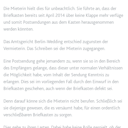
Anbieter:
www.googletagmanager.com
Die Mieterin hielt dies für unbeachtlich. Sie führte an, dass der
Zweck:
Verfolgt die Konversionsrate
Briefkasten bereits seit April 2014 über keine Klappe mehr verfüge
zwischen dem Nutzer und den
und somit Postsendungen aus dem Kasten herausgenommen
Werbebannern auf der Website -
Dies dient der Optimierung der
werden könnten.
Relevanz der Werbung auf der
Website.
Das Amtsgericht Berlin-Wedding entschied zugunsten der
Vermieterin. Das Schreiben sei der Mieterin zugegangen.
Ablauf:
Beständig
Typ:
HTML Local Storage
Eine Postsendung gehe jemandem zu, wenn sie so in den Bereich
des Empfängers gelange, dass dieser unter normalen Verhältnissen
die Möglichkeit habe, vom Inhalt der Sendung Kenntnis zu
__Secure-ROLLOUT_TOKEN
erlangen. Dies sei im vorliegenden Fall durch den Einwurf in den
Anbieter:
youtube.com
Briefkasten geschehen, auch wenn der Briefkasten defekt sei.
Zweck:
Wird verwendet, um die
Denn darauf könne sich die Mieterin nicht berufen. Schließlich sei
Interaktion der Nutzer mit
sie diejenige gewesen, die es versäumt habe, für einen ordentlich
eingebetteten Inhalten zu
verschließbaren Briefkasten zu sorgen.
verfolgen.
Ablauf:
180 Tage
Dies gehe zu ihren Lasten. Dabei habe keine Rolle gespielt, ob der