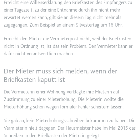
Erreicht eine Willenserklärung den Briefkasten des Empfängers zu
Ablauf:
2 Jahre
einer Tageszeit, zu der eine Entnahme durch ihn nicht mehr
Typ:
HTTP-Cookie
erwartet werden kann, gilt sie an diesem Tag nicht mehr als
zugegangen. Zum Beispiel an einem Silvestertag um 16 Uhr.
_gcl_au
Erreicht den Mieter die Vermieterpost nicht, weil der Briefkasten
nicht in Ordnung ist, ist das sein Problem. Den Vermieter kann er
Anbieter:
smartlaw.de
dafür nicht verantwortlich machen.
Zweck:
Wird verwendet, um die Effizienz
der Werbeaktivitäten der Website
Der Mieter muss sich melden, wenn der
zu messen, indem Daten über die
Conversion-Rate der Anzeigen der
Briefkasten kaputt ist
Website über mehrere Websites
hinweg gesammelt werden.
Die Vermieterin einer Wohnung verklagte ihre Mieterin auf
Zustimmung zu einer Mieterhöhung. Die Mieterin wollte die
Ablauf:
3 Monate
Mieterhöhung schon wegen formaler Fehler scheitern lassen.
Typ:
HTTP-Cookie
Sie gab an, kein Mieterhöhungsschreiben bekommen zu haben. Die
Vermieterin hielt dagegen. Der Hausmeister habe im Mai 2015 das
_gcl_ls
Schreiben in den Briefkasten der Mieterin gelegt.