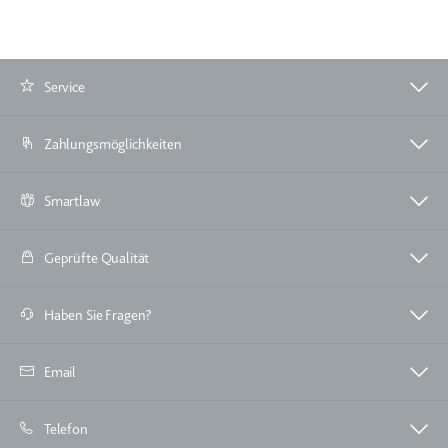
eingebetteten Inhalten zu
verfolgen.
Ablauf:
Beständig
Service
Typ:
IndexedDB
Zahlungsmöglichkeiten
Smartlaw
Geprüfte Qualität
Haben Sie Fragen?
Email
Telefon