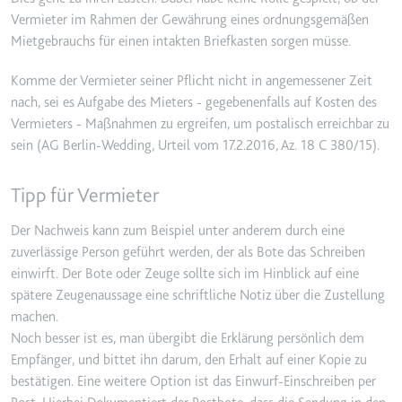
Typ:
HTTP-Cookie
Vermieter im Rahmen der Gewährung eines ordnungsgemäßen
Mietgebrauchs für einen intakten Briefkasten sorgen müsse.
__Secure-YEC
Komme der Vermieter seiner Pflicht nicht in angemessener Zeit
nach, sei es Aufgabe des Mieters - gegebenenfalls auf Kosten des
Anbieter:
youtube.com
Vermieters - Maßnahmen zu ergreifen, um postalisch erreichbar zu
Zweck:
Speichert die
sein (AG Berlin-Wedding, Urteil vom 17.2.2016, Az. 18 C 380/15).
Benutzereinstellungen beim Abruf
eines auf anderen Webseiten
Tipp für Vermieter
integrierten Youtube-Videos
Ablauf:
Sitzung
Der Nachweis kann zum Beispiel unter anderem durch eine
Typ:
HTTP-Cookie
zuverlässige Person geführt werden, der als Bote das Schreiben
einwirft. Der Bote oder Zeuge sollte sich im Hinblick auf eine
spätere Zeugenaussage eine schriftliche Notiz über die Zustellung
__Secure-YNID
machen.
Anbieter:
youtube.com
Noch besser ist es, man übergibt die Erklärung persönlich dem
Empfänger, und bittet ihn darum, den Erhalt auf einer Kopie zu
Zweck:
Wird verwendet, um die
bestätigen. Eine weitere Option ist das Einwurf-Einschreiben per
Interaktion der Nutzer mit