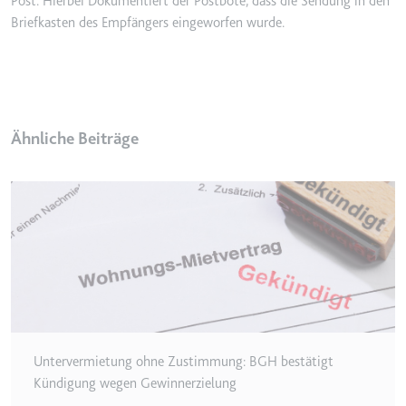
Post. Hierbei Dokumentiert der Postbote, dass die Sendung in den
eingebetteten Inhalten zu
verfolgen.
Briefkasten des Empfängers eingeworfen wurde.
Ablauf:
180 Tage
Typ:
HTTP-Cookie
Ähnliche Beiträge
LAST_RESULT_ENTRY_KEY
Anbieter:
youtube.com
Zweck:
Wird verwendet, um die
Interaktion der Nutzer mit
eingebetteten Inhalten zu
verfolgen.
Ablauf:
Sitzung
Typ:
HTTP-Cookie
Untervermietung ohne Zustimmung: BGH bestätigt
LogsDatabaseV2:V#||LogsRequestsStore
Kündigung wegen Gewinnerzielung
Anbieter:
youtube.com