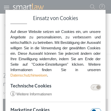
Direkt zum Inhalt
Benutzermenü
Einsatz von Cookies
0800 - 268 4 268 (kostenfrei)
Startseite
Rechtsnews
Rechtstipps Vermieten & Immobilien
Auf dieser Website setzen wir Cookies ein, um unsere
Sie erreichen unser Service-Team:
Mieterhöhung & Mietbeendigung
Angebote zu personalisieren, zu verbessern und
Montag bis Freitag: 8-18 Uhr
wirtschaftlich zu betreiben. Mit Bestätigung der Auswahl
Keine Rechtsberatung.
willigen Sie in die Verwendung der gewählten Cookies
Zustellung einer Mieterhöhung: So machen Sie es richtig
ein. Diese Auswahl können Sie jederzeit ändern oder
Ihre Einwilligung widerrufen, indem Sie am Ende der
Seite auf "Cookie-Einstellungen" klicken. Weitere
Informationen finden Sie in unseren
Zustellung einer Mieterhöhung: So
Datenschutzhinweisen
.
machen Sie es richtig
Technische Cookies
Mieterhöhung & Mietbeendigung
•
30. Juni 2016
i
Weitere Informationen
Image
Marketing Cookies