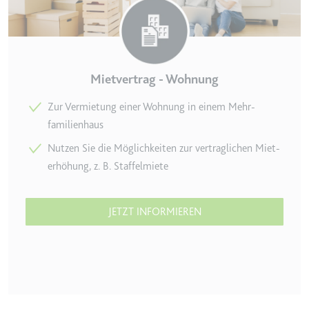
Ablauf:
Beständig
Typ:
HTML Local Storage
ytidb::LAST_RESULT_ENTRY_KEY
Mietvertrag - Wohnung
Anbieter:
youtube.com
Zur Vermietung einer Wohnung in einem Mehr­
Zweck:
Wird verwendet, um die
familienhaus
Interaktion der Nutzer mit
eingebetteten Inhalten zu
Nutzen Sie die Möglichkeiten zur vertraglichen Miet­
verfolgen.
erhöhung, z. B. Staffelmiete
Ablauf:
Beständig
Typ:
HTML Local Storage
JETZT INFORMIEREN
YtIdbMeta#databases
Anbieter:
youtube.com
Zweck:
Wird verwendet, um die
Interaktion der Nutzer mit