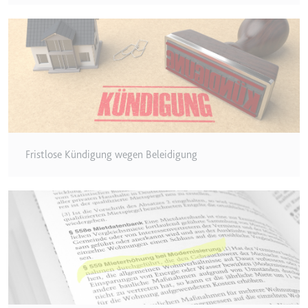
Zweck:
Wird verwendet, um die
Interaktion der Nutzer mit
eingebetteten Inhalten zu
verfolgen.
Ablauf:
Beständig
Typ:
IndexedDB
ServiceWorkerLogsDatabase#SWHealthLog
Fristlose Kündigung wegen Beleidigung
Anbieter:
youtube.com
Zweck:
Notwendig für die
Implementierung und
Funktionalität von YouTube-
Videoinhalten auf der Website.
Ablauf:
Beständig
Typ:
IndexedDB