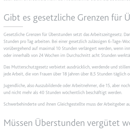
_gcl_ls
Gibt es gesetzliche Grenzen für
Anbieter:
www.googl
Zweck:
Verfolgt di
der Optimie
Gesetzliche Grenzen für Überstunden setzt das Arbeitszeitgesetz. Da
Ablauf:
Beständig
Stunden pro Tag arbeiten. Bei einer gesetzlich zulässigen 6-Tage-Wo
vorübergehend auf maximal 10 Stunden verlängert werden, wenn inn
Typ:
HTML Local
oder innerhalb von 24 Wochen im Durchschnitt acht Stunden werktäg
Das Mutterschutzgesetz verbietet ausdrücklich, werdende und stille
__Secure-ROLLOUT_TOK
jede Arbeit, die von Frauen über 18 Jahren über 8,5 Stunden täglich
Anbieter:
youtube.co
Jugendliche, also Auszubildende oder Arbeitnehmer, die 15, aber noch 
Zweck:
Wird verwend
und nicht mehr als 40 Stunden wöchentlich beschäftigt werden.
Ablauf:
180 Tage
Schwerbehinderte und ihnen Gleichgestellte muss der Arbeitgeber auf
Typ:
HTTP-Cook
Müssen Überstunden vergütet w
__Secure-YEC