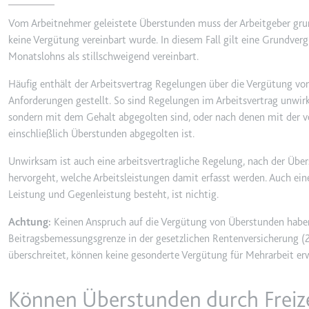
Anbieter:
youtube.co
Vom Arbeitnehmer geleistete Überstunden muss der Arbeitgeber grun
Zweck:
Speichert d
keine Vergütung vereinbart wurde. In diesem Fall gilt eine Grundver
Videos
Monatslohns als stillschweigend vereinbart.
Ablauf:
Sitzung
Häufig enthält der Arbeitsvertrag Regelungen über die Vergütung vo
Typ:
HTTP-Cook
Anforderungen gestellt. So sind Regelungen im Arbeitsvertrag unwir
sondern mit dem Gehalt abgegolten sind, oder nach denen mit der v
einschließlich Überstunden abgegolten ist.
__Secure-YNID
Anbieter:
youtube.co
Unwirksam ist auch eine arbeitsvertragliche Regelung, nach der Übe
Zweck:
Wird verwend
hervorgeht, welche Arbeitsleistungen damit erfasst werden. Auch ein
Leistung und Gegenleistung besteht, ist nichtig.
Ablauf:
180 Tage
Typ:
HTTP-Cook
Achtung:
Keinen Anspruch auf die Vergütung von Überstunden haben
Beitragsbemessungsgrenze in der gesetzlichen Rentenversicherung (20
überschreitet, können keine gesonderte Vergütung für Mehrarbeit er
LAST_RESULT_ENTRY_K
Anbieter:
youtube.co
Können Überstunden durch Freize
Zweck:
Wird verwend