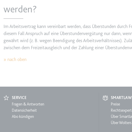
werden?
Ablauf:
Sitzung
Typ:
HTTP-Cook
Im Arbeitsvertrag kann vereinbart werden, dass Überstunden durch F
diesem Fall Anspruch auf eine Überstundenvergütung nur dann, wenn 
LogsDatabaseV2:V#||Logs
gewährt wird (z. B. wegen Beendigung des Arbeitsverhältnisses). Zulä
Anbieter:
youtube.co
zwischen dem Freizeitausgleich und der Zahlung einer Überstundenv
Zweck:
Wird verwend
»
nach oben
Ablauf:
Beständig
Typ:
IndexedDB
ServiceWorkerLogsDatab
SERVICE
SMARTLAW
Anbieter:
youtube.co
Service
Fragen & Antworten
Smartl
Preise
Datensicherheit
Rechtsexpert
Zweck:
Notwendig f
Abo kündigen
Über Smartl
Ablauf:
Beständig
Über Wolters
Typ:
IndexedDB