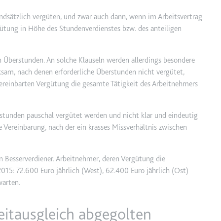
m
dsätzlich vergüten, und zwar auch dann, wenn im Arbeitsvertrag
ie Benutzereinstellungen beim Abruf eines auf anderen Webseiten inte
gütung in Höhe des Stundenverdienstes bzw. des anteiligen
n Überstunden. An solche Klauseln werden allerdings besondere
ie
ksam, nach denen erforderliche Überstunden nicht vergütet,
ereinbarten Vergütung die gesamte Tätigkeit des Arbeitnehmers
m
rstunden pauschal vergütet werden und nicht klar und eindeutig
et, um die Interaktion der Nutzer mit eingebetteten Inhalten zu verfo
e Vereinbarung, nach der ein krasses Missverhältnis zwischen
ie
 Besserverdiener. Arbeitnehmer, deren Vergütung die
15: 72.600 Euro jährlich (West), 62.400 Euro jährlich (Ost)
warten.
EY
m
itausgleich abgegolten
et, um die Interaktion der Nutzer mit eingebetteten Inhalten zu verfo