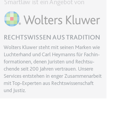
r Website - Dies dient
lgen.