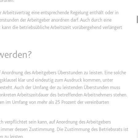
ordnen.
 Arbeitsvertrag eine entsprechende Regelung enthält oder in
berstunden der Arbeitgeber anordnen darf. Auch durch eine
e
ie
kann die betriebsübliche Arbeitszeit vorübergehend verlängert
det, um Daten zu Google Analytics über das Gerät und das Verhalt
asst den Besucher über Geräte und Marketingkanäle hinweg.
 werden?
ie
f Anordnung des Arbeitgebers Überstunden zu leisten. Eine solche
tragsklausel klar und eindeutig zum Ausdruck kommen, unter
besteht. Auch der Umfang der zu leistenden Überstunden muss
e
onkreten Arbeitszeitdauer des betreffenden Arbeitnehmers stehen.
det, um die Effizienz der Werbeaktivitäten der Website zu messen, 
den im Umfang von mehr als 25 Prozent der vereinbarten
-Rate der Anzeigen der Website über mehrere Websites hinweg ges
h verpflichtet sein kann, auf Anordnung des Arbeitgebers
ie
rat immer dessen Zustimmung. Die Zustimmung des Betriebsrats ist
n zu leisten.