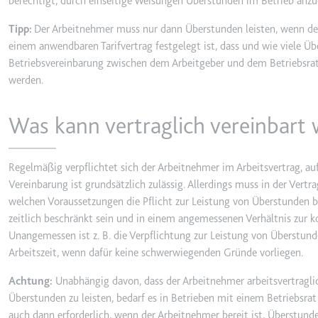
berechtigt, durch einseitige Weisungen Überstunden im Betrieb anzu
behalten.
Ablauf:
Sitzung
Tipp:
Der Arbeitnehmer muss nur dann Überstunden leisten, wenn der
_ga_#
einem anwendbaren Tarifvertrag festgelegt ist, dass und wie viele Ü
Anbieter:
smartlaw.d
Typ:
HTTP-Cook
Betriebsvereinbarung zwischen dem Arbeitgeber und dem Betriebsrat 
Zweck:
Wird verwen
werden.
senden. Erf
Ablauf:
2 Jahre
Was kann vertraglich vereinbart
Typ:
HTTP-Cook
Regelmäßig verpflichtet sich der Arbeitnehmer im Arbeitsvertrag, au
_gcl_au
Vereinbarung ist grundsätzlich zulässig. Allerdings muss in der Ver
welchen Voraussetzungen die Pflicht zur Leistung von Überstunden 
Anbieter:
smartlaw.d
zeitlich beschränkt sein und in einem angemessenen Verhältnis zur k
Zweck:
Wird verwen
Unangemessen ist z. B. die Verpflichtung zur Leistung von Überstun
Conversion
Arbeitszeit, wenn dafür keine schwerwiegenden Gründe vorliegen.
Ablauf:
3 Monate
Achtung:
Unabhängig davon, dass der Arbeitnehmer arbeitsvertraglic
Typ:
HTTP-Cook
Überstunden zu leisten, bedarf es in Betrieben mit einem Betriebs
auch dann erforderlich, wenn der Arbeitnehmer bereit ist, Überstunde