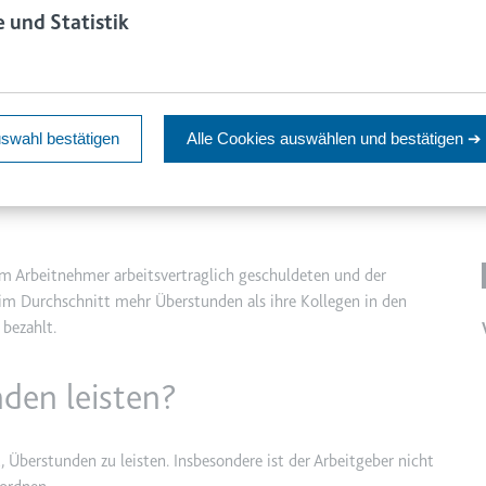
aw.de
 und Statistik
en Zustimmungsstatus des Benutzers für Cookies auf der aktuellen
ie
swahl bestätigen
Alle Cookies auswählen
und bestätigen ➔
er
m
ie Benutzerbandbreite auf Seiten mit integrierten YouTube-Videos zu 
om Arbeitnehmer arbeitsvertraglich geschuldeten und der
r im Durchschnitt mehr Überstunden als ihre Kollegen in den
bezahlt.
e
ie
det, um Daten zu Google Analytics über das Gerät und das Verhalt
den leisten?
asst den Besucher über Geräte und Marketingkanäle hinweg.
m
ie
 Überstunden zu leisten. Insbesondere ist der Arbeitgeber nicht
 eine eindeutige ID, um Statistiken der Videos von YouTube, die der B