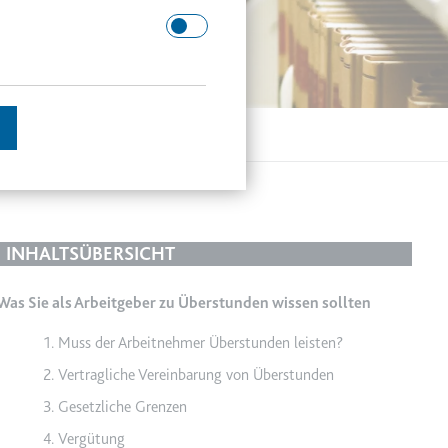
 Domäne.
schätzen.
INHALTSÜBERSICHT
Was Sie als Arbeitgeber zu Überstunden wissen sollten
en des Besuchers zu
Muss der Arbeitnehmer Überstunden leisten?
Vertragliche Vereinbarung von Überstunden
Gesetzliche Grenzen
enutzer gesehen hat, zu
Vergütung