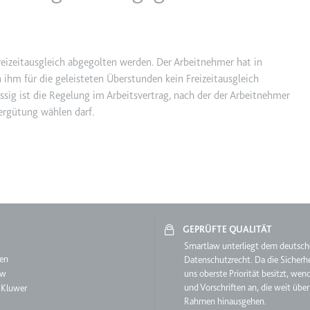
ie
reizeitausgleich abgegolten werden. Der Arbeitnehmer hat in
ihm für die geleisteten Überstunden kein Freizeitausgleich
RequestsStore
ssig ist die Regelung im Arbeitsvertrag, nach der der Arbeitnehmer
m
ergütung wählen darf.
et, um die Interaktion der Nutzer mit eingebetteten Inhalten zu verfo
ase#SWHealthLog
GEPRÜFTE QUALITÄT
m
aw
Smartlaw unterliegt dem deutsc
en
Datenschutzrecht. Da die Sicherhe
ür die Implementierung und Funktionalität von YouTube-Videoinhalten
aw
uns oberste Priorität besitzt, wen
und Vorschriften an, die weit über
 Kluwer
Rahmen hinausgehen.