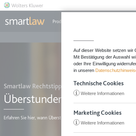
Direkt zum Inhalt
Produkte
Einzeldokumente
Rechtstip
Auf dieser Website setzen wir 
Mit Bestätigung der Auswahl wi
oder Ihre Einwilligung widerruf
in unseren
Datenschutzhinweis
Technische Cookies
Smartlaw Rechtstipps
i
Weitere Informationen
Überstunden
Marketing Cookies
Erfahren Sie hier, wann Überstunden geleistet und vergütet werden 
i
Weitere Informationen
CookieConsent
Anbieter:
app.smartl