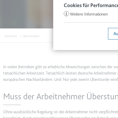
www.smartl
Cookies für Performance
Zweck:
Speichert d
i
Weitere Informationen
Ablauf:
1 Jahr
ccm/collect
Typ:
HTTP-Cook
Anbieter:
google.com
Au
Startseite
Überstunden
Zweck:
Anstehend
Ablauf:
Sitzung
VISITOR_INFO1_LIVE
Typ:
Pixel-Track
Anbieter:
youtube.co
Zweck:
Versucht, d
In vielen Betrieben gibt es erhebliche Abweichungen zwischen der v
Ablauf:
180 Tage
_ga
tatsächlichen Arbeitszeit. Tatsächlich leisten deutsche Arbeitnehme
europäischen Nachbarländern. Und: Nur jede zweite Überstunde wird 
Anbieter:
smartlaw.d
Typ:
HTTP-Cook
Zweck:
Wird verwen
Muss der Arbeitnehmer Überstun
senden. Erf
YSC
Ablauf:
2 Jahre
Anbieter:
youtube.co
Typ:
HTTP-Cook
Ohne ausdrückliche Regelung ist der Arbeitnehmer nicht verpflichtet,
Zweck:
Registriert