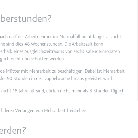
 Überstunden?
etagmanager.com
e Konversionsrate zwischen dem Nutzer und den Werbebannern auf de
rung der Relevanz der Werbung auf der Website.
nach darf der Arbeitnehmer im Normalfall nicht länger als acht
che sind dies 48 Wochenstunden. Die Arbeitszeit kann
erhalb eines Ausgleichszeitraums von sechs Kalendermonaten
 Storage
lich nicht überschritten werden.
nde Mütter mit Mehrarbeit zu beschäftigen. Dabei ist Mehrarbeit
EN
 oder 90 Stunden in der Doppelwoche hinaus geleistet wird.
m
nicht 18 Jahre alt sind, dürfen nicht mehr als 8 Stunden täglich
et, um die Interaktion der Nutzer mit eingebetteten Inhalten zu verfo
 deren Verlangen von Mehrarbeit freistellen.
ie
erden?